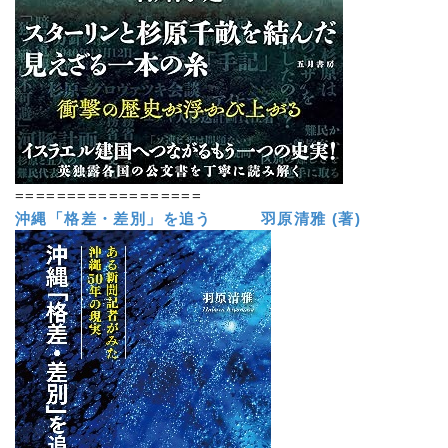
==================
沖縄「格差・差別」を追う 羽原清雅 (著)