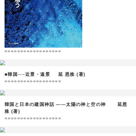
==================
■韓国──近景・遠景 延 恩株 (著)
==================
韓国と日本の建国神話 ——太陽の神と空の神 延恩
株 (著)
==================