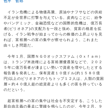
色平 哲郎
イラン危機による物価高騰、原油やナフサなどの供給
不足が全世界に打撃を与えている。皮肉なことに、紛争
やパンデミック、金融恐慌などの国際的危機は、億万長
者(ビリオネア)の支配力を一段と強め、貧富の格差を拡
げる。イラン戦争が始まってからの株価の上昇ぶりを見
れば、富裕層への富の集中が察せられよう。これまた
由々しき問題だ。
今年１月、国際ＮＧＯオックスファム（Ｏｘｆａｍ）
は、トランプ米政権による富裕層優遇策などで、２０２
５年に億万長者が凄まじい勢いで資産を増やしたとする
報告書を発表した。保有資産１０億ドル(約１５８０億
円)以上のビリオネアのうちトップ１２人は、人類の貧困
層＝約４０億人超の総資産よりも多くの富を持っている
のだという。
超富裕層への富の集中は社会を不安定する。こうした
新自由主義の暴走に警鐘を鳴らしたのが、今年２月、９