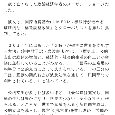
１歳で亡くなった政治経済学者のスーザン・ジョージだ
った。
彼女は、国際通貨基金(ＩＭＦ)や世界銀行が進める、
破壊的な「構造調整政策」とグローバリズムを痛烈に批
判してきた。
２０１４年に出版した『金持ちが確実に世界を支配す
る方法』(荒井雅子訳・岩波書店)では、〈歴史上、公的
支出の総額の増加と、経済的・社会的生活の向上とが密
接に並行していることがわかる、、、「世界の全雇用の
約半分は公的支出によって支えられている。その三分の
二は、直接の契約および波及効果を通して、民間部門で
創出されている」〉と述べている。
公的支出が多ければ多いほど、社会保障は充実し、国
民の生活は豊かになり、格差の少ない、安心な社会が作
られる。ところが、世界で猛威をふるう新自由主義は、
公的支出を減らし、民営化(私営化)を推し進め、労働の