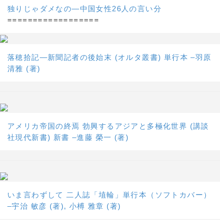
独りじゃダメなの―中国女性26人の言い分
==================
落穂拾記―新聞記者の後始末 (オルタ叢書) 単行本 –羽原
清雅 (著)
アメリカ帝国の終焉 勃興するアジアと多極化世界 (講談
社現代新書) 新書 –進藤 榮一 (著)
いま言わずして 二人誌「埴輪」単行本（ソフトカバー）
–宇治 敏彦 (著), 小榑 雅章 (著)