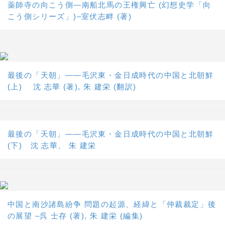
薬師寺の向こう側―南船北馬の王権興亡 (幻想史学「向
こう側シリーズ」)–室伏志畔 (著)
最後の「天朝」――毛沢東・金日成時代の中国と北朝鮮
(上) 沈 志華 (著), 朱 建栄 (翻訳)
最後の「天朝」――毛沢東・金日成時代の中国と北朝鮮
(下) 沈 志華、 朱 建栄
中国と南沙諸島紛争 問題の起源、経緯と「仲裁裁定」後
の展望 –呉 士存 (著), 朱 建栄 (編集)