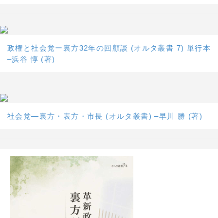
政権と社会党ー裏方32年の回顧談 (オルタ叢書 7) 単行本
–浜谷 惇 (著)
社会党―裏方・表方・市長 (オルタ叢書) –早川 勝 (著)