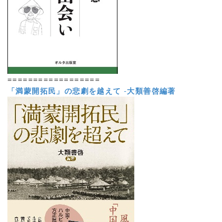
==================
「満蒙開拓民」の悲劇を越えて
-
大類善啓編著