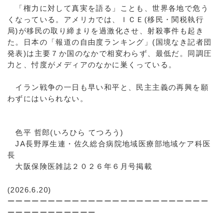
「権力に対して真実を語る」ことも、世界各地で危う
くなっている。アメリカでは、ＩＣＥ(移民・関税執行
局)が移民の取り締まりを過激化させ、射殺事件も起き
た。日本の「報道の自由度ランキング」(国境なき記者団
発表)は主要７か国のなかで相変わらず、最低だ。同調圧
力と、忖度がメディアのなかに巣くっている。
イラン戦争の一日も早い和平と、民主主義の再興を願
わずにはいられない。
色平 哲郎(いろひら てつろう)
JA長野厚生連・佐久総合病院地域医療部地域ケア科医
長
大阪保険医雑誌２０２６年６月号掲載
(2026.6.20)
ーーーーーーーーーーーーーーーーーーーーーーーーー
ーーーーーーーーーーー