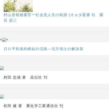
村山首相秘書官ー社会党人生の軌跡 (オルタ叢書 6) 園
田 原三
<
>
日ロ平和条約締結の活路―北方領土の解決策
村田 忠禧 著 花伝社 刊
松田 健 著 重化学工業通信社 刊