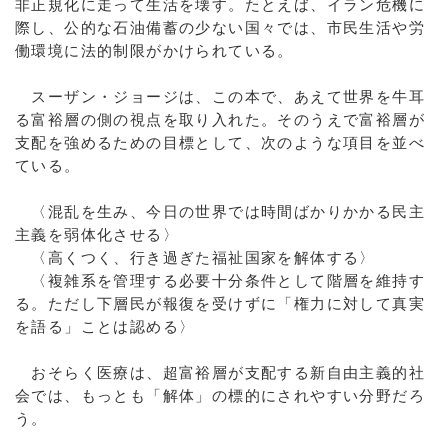
非正規化に走って生活を壊す。たとえば、イラン危機に
際し、公的な石油備蓄の少ない国々では、市民生活や労
働環境に法的制限がかけられている。
スーザン・ジョージは、この本で、あえて世界を牛耳
る富裕層の側の視点を取り入れた。そのうえで富裕層が
支配を強めるための目標として、次のような項目を並べ
ている。
〈混乱を生み、今日の世界では時間ばかりかかる民主
主義を弱体化させる〉
〈高くつく、行き過ぎた福祉国家を解体する〉
〈複雑系を管理する必要十分条件として階層を維持す
る。ただし下層民が報復を受けずに「権力に対して真実
を語る」ことは認める〉
おそらく医療は、超富裕層が支配する新自由主義的社
会では、もっとも「解体」の標的にされやすい分野だろ
う。