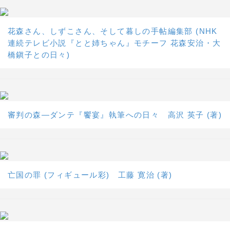
花森さん、しずこさん、そして暮しの手帖編集部 (NHK
連続テレビ小説『とと姉ちゃん』モチーフ 花森安治・大
橋鎭子との日々)
審判の森―ダンテ『饗宴』執筆への日々 高沢 英子 (著)
亡国の罪 (フィギュール彩) 工藤 寛治 (著)