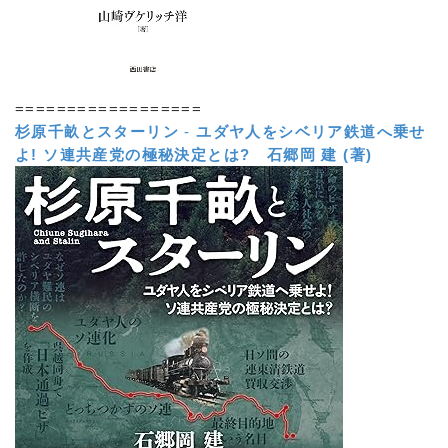
==================
杉原千畝とスターリン
-
ユダヤ人をシベリア鉄道へ乗せ
よ! ソ連共産党の極秘決定とは?
石郷岡 建 (著)