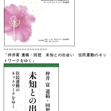
=================
「仲井富 遺稿・回想 未知との出会い 住民運動のネッ
トワークをゆく」