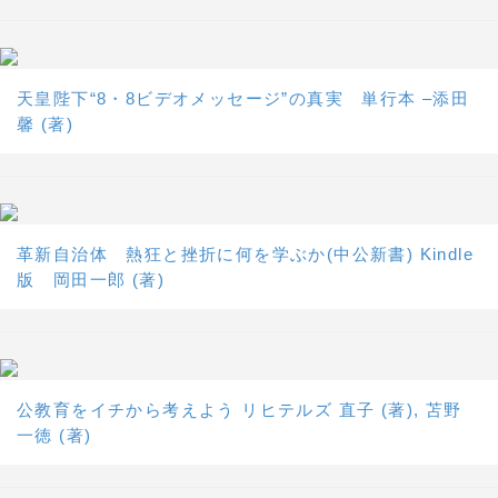
天皇陛下“8・8ビデオメッセージ”の真実 単行本 –添田
馨 (著)
革新自治体 熱狂と挫折に何を学ぶか(中公新書) Kindle
版 岡田一郎 (著)
公教育をイチから考えよう リヒテルズ 直子 (著), 苫野
一徳 (著)