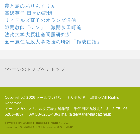
農と島のありんくりん
高沢英子 日々の記録
リヒテルズ直子のオランダ通信
戦闘教師「ケン」 激闘永田町編
法政大学大原社会問題研究所
五十嵐仁法政大学教授の時評「転成仁語」
↑ページのトップへ
/
トップ
Copyright © 2026
メールマガジン「オルタ広場i」編集室
All Rights
Reserved.
メールマガジン「オルタ広場」編集部 千代田区九段北2－3－2 TEL:03-
6261-4857 FAX:03-6261-4863 mail:alter@alter-magazine.jp
powered by
Quick Homepage Maker
7.0.2
based on PukiWiki 1.4.7 License is GPL.
HAIK