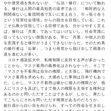
やや唐突感を免れないが、「仏法・修行」について触れ
る。修行は人間の最高知恵の追求であり、「相対的な人
間関係ないし集団関係で互いに支え合う、引っ張り合う
という現実社会環境」からの脱出を目指している。これ
こそ仏教が目指している目標である。分かりやすく言え
ば、修行は「共業」であってはいけないし、社会常識に
従ってもいけない側面がある。常に「共業」や他人の目
を意識すると修行がうまくできないからだ。そのため真
の修行者は「出家」、つまり俗世から脱け出して精進の
道を進む人が多い。
コロナ感染拡大中、私権制限に反対する声が多かった
ことから、マスク着用の義務化はされなかった。そこで
「マスクを不着用は自分の権限」と主張し、飛行機内で
マスク着用を求められ、大揉めした事例は日本でもあっ
た。しかし、マスク不着用は確かに個人の権限だが、他
人にリスクを及ぼしてまで個人の権限を主張する権利は
あるのかと問いただすことはできるが、しかし、果たし
てこちらにそれを問いただす権限があるのだろうか。
銀行員から白い目を向けられ、すべての預金を引き出し