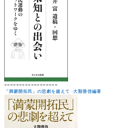
==================
「満蒙開拓民」の悲劇を越えて
-
大類善啓編著