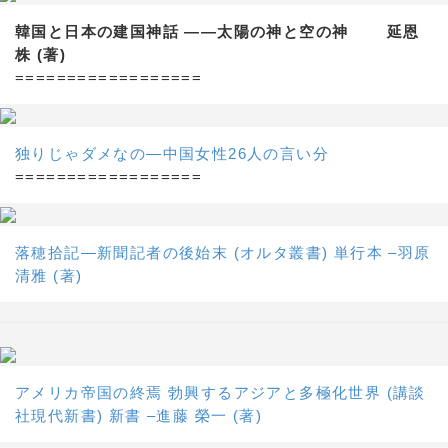
韓国と日本の建国神話 ——太陽の神と空の神 延恩
株 (著)
==================
独りじゃダメなの―中国女性26人の言い分
==================
落穂拾記―新聞記者の後始末 (オルタ叢書) 単行本 –羽原
清雅 (著)
アメリカ帝国の終焉 勃興するアジアと多極化世界 (講談
社現代新書) 新書 –進藤 榮一 (著)