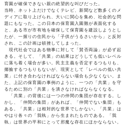
育園が確保できない親の絶望的な叫びだった。
当時、ネット上だけでなくテレビ、新聞など数多くのメ
ディアに取り上げられ、大いに関心を集め、社会的な問
題にもなった。この日本の保育園入園難が表面化する
と、ある市が市有地を確保して保育園を建設しようとし
たが、一握りの住民から「子供がうるさいから」と反対
され、この計画は頓挫してしまった。
現代社会ではある物事に対して「賛否両論」が必ず起
きる。そして、「共業」の結果はどうしても低いレベル
に落ち着く場合が多い。民主主義を否定するつもりも、
揶揄するつもりもないが、現実として「レベルの低い共
業」に付き合わなければならない場合も少なくない。ま
た、上記の保育園の事例のように、一つの「共業」を守
るために別の「共業」を潰さなければならなくなる。
「共業」の背後には一つの仲間の集団が存在する。し
かし、「仲間の集団」があれば、「仲間でない集団」も
ある。「共業」は相対的な世界でしかない。「共業」は
やはり各々の「我執」から生まれたものである。「我
執」は世界の平和にとって邪魔な存在にほかならない。