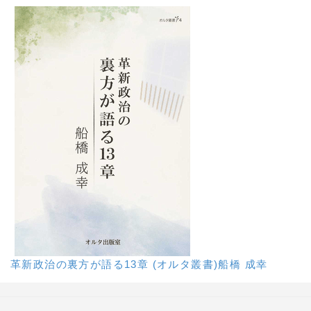
革新政治の裏方が語る13章 (オルタ叢書)船橋 成幸