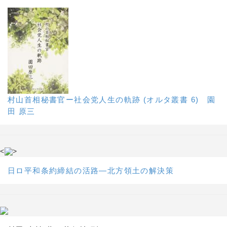
村山首相秘書官ー社会党人生の軌跡 (オルタ叢書 6) 園
田 原三
<
>
日ロ平和条約締結の活路―北方領土の解決策