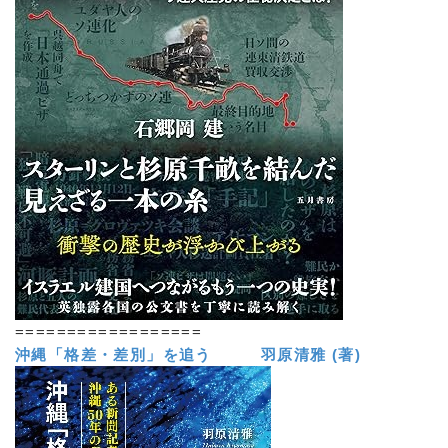
==================
沖縄「格差・差別」を追う 羽原清雅 (著)