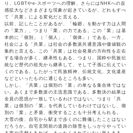
り、LGBTやe-スポーツへの理解、さらにはNHKへの反
感拡大などさまざまな現象が起きているが、どれもすべ
て「共業」による変化だと言える。
以前、記したことがあるが、「輪廻」を動かす力は人間
の「業力」、つまり「業」の力である。この「業」は基
本的に「個別」（「個人」、「個体」）である。一方、
社会による「共業」は社会の多数派共通意識や価値観の
集約と言える。この「共業」は社会発展の方向性を左右
する場合が多く、継承性もある。つまり、国粋や民族伝
統など歴代の祖先から継承して、そして子孫に伝えてい
くのである。したがって民族精神、伝統文化、文化遺産
などといったものに通じるところも多い。
しかし、「共業」は個別の「業」の単なる集合体ではな
い。あくまで多数派の主流意識である。多数決の結果は
全員の思惑が一致しているわけではない。つまり「共
業」は個別の「業」を代表しているわけではないし、個
別の「業」と矛盾、衝突することも十分考えられる。
大雪の後、自宅から駅まで歩くのに難儀したことはない
だろうか。自宅玄関前の道路の除雪をしっかりやってい
る家や店舗もあれば、まったくされていない所もある。