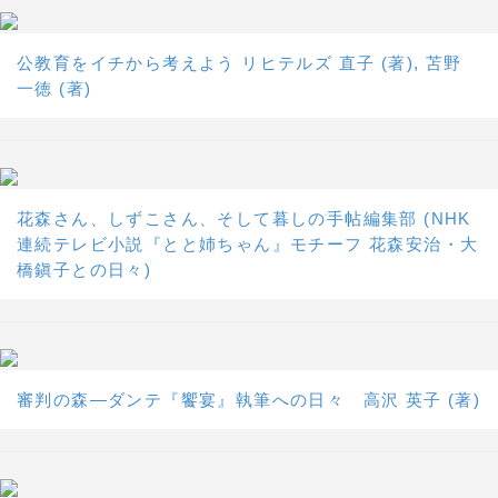
公教育をイチから考えよう リヒテルズ 直子 (著), 苫野
一徳 (著)
花森さん、しずこさん、そして暮しの手帖編集部 (NHK
連続テレビ小説『とと姉ちゃん』モチーフ 花森安治・大
橋鎭子との日々)
審判の森―ダンテ『饗宴』執筆への日々 高沢 英子 (著)