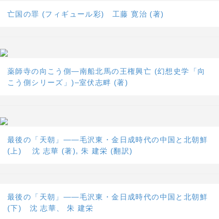
亡国の罪 (フィギュール彩) 工藤 寛治 (著)
薬師寺の向こう側―南船北馬の王権興亡 (幻想史学「向
こう側シリーズ」)–室伏志畔 (著)
最後の「天朝」――毛沢東・金日成時代の中国と北朝鮮
(上) 沈 志華 (著), 朱 建栄 (翻訳)
最後の「天朝」――毛沢東・金日成時代の中国と北朝鮮
(下) 沈 志華、 朱 建栄