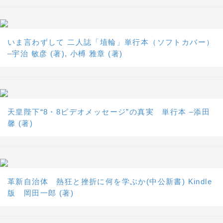
いま言わずして 二人誌「埴輪」単行本（ソフトカバー）
–宇治 敏彦 (著), 小榑 雅章 (著)
天皇陛下“8・8ビデオメッセージ”の真実 単行本 –添田
馨 (著)
革新自治体 熱狂と挫折に何を学ぶか(中公新書) Kindle
版 岡田一郎 (著)