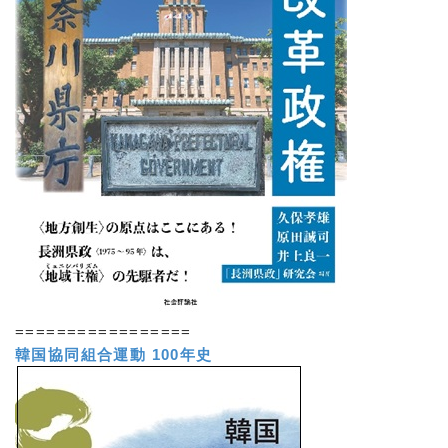
=================
韓国協同組合運動 100年史