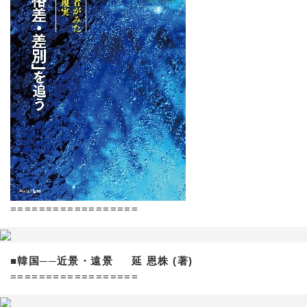
==================
■韓国──近景・遠景 延 恩株 (著)
==================