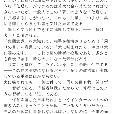
たという仕返しに溜飲を下げる人は多いだろう。このよ
うな「仕返し」ができるのは莫大な金を持たなければで
きないのだが、一般人はこの「夢」のような「仕返し」
に共感するにちがいない。これも「共業」、つまり「集
団意識」から強く影響を受けた結果である。
悔しくても何もできずに我慢して黙る。——「負け
犬」と見做される。
「集団意識」を意識して、相手を後悔させるため（「周
りの目」を意識している）「犬に噛まれたら、やはり犬
に噛み返す」——これは世の勝者の心理であり、多少と
も自慢できる「勝ち犬」になった気分だろう。
「共業」を操作して、ライバルを「皆」の敵に仕立てる
——この世の英雄になれるだろう。多くの政治家が実践
している手法にほかならない。
犬に噛まれても、一笑に付して、周りの目も我、関せず
——智者である。「智者無我」だからで、修行はこのよ
うな智者になる「道」である。
「保育園落ちた日本死ね」というインターネットへの
書き込みがあったことを記憶している人も多いだろう。
生活のために仕事をしなければいけないのに、子供の保