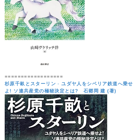
==================
杉原千畝とスターリン
-
ユダヤ人をシベリア鉄道へ乗せ
よ! ソ連共産党の極秘決定とは?
石郷岡 建 (著)