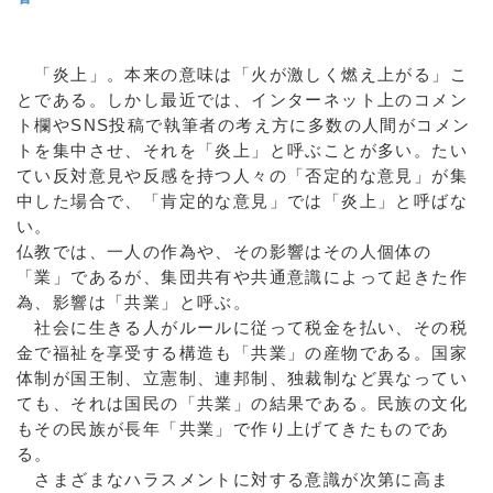
「炎上」。本来の意味は「火が激しく燃え上がる」こ
とである。しかし最近では、インターネット上のコメン
ト欄やSNS投稿で執筆者の考え方に多数の人間がコメン
トを集中させ、それを「炎上」と呼ぶことが多い。たい
てい反対意見や反感を持つ人々の「否定的な意見」が集
中した場合で、「肯定的な意見」では「炎上」と呼ばな
い。
仏教では、一人の作為や、その影響はその人個体の
「業」であるが、集団共有や共通意識によって起きた作
為、影響は「共業」と呼ぶ。
社会に生きる人がルールに従って税金を払い、その税
金で福祉を享受する構造も「共業」の産物である。国家
体制が国王制、立憲制、連邦制、独裁制など異なってい
ても、それは国民の「共業」の結果である。民族の文化
もその民族が長年「共業」で作り上げてきたものであ
る。
さまざまなハラスメントに対する意識が次第に高ま