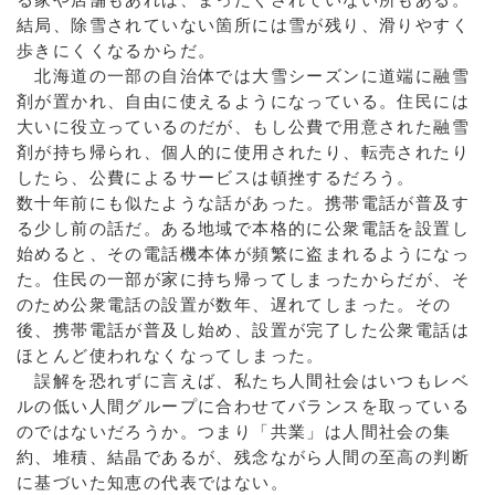
結局、除雪されていない箇所には雪が残り、滑りやすく
歩きにくくなるからだ。
北海道の一部の自治体では大雪シーズンに道端に融雪
剤が置かれ、自由に使えるようになっている。住民には
大いに役立っているのだが、もし公費で用意された融雪
剤が持ち帰られ、個人的に使用されたり、転売されたり
したら、公費によるサービスは頓挫するだろう。
数十年前にも似たような話があった。携帯電話が普及す
る少し前の話だ。ある地域で本格的に公衆電話を設置し
始めると、その電話機本体が頻繁に盗まれるようになっ
た。住民の一部が家に持ち帰ってしまったからだが、そ
のため公衆電話の設置が数年、遅れてしまった。その
後、携帯電話が普及し始め、設置が完了した公衆電話は
ほとんど使われなくなってしまった。
誤解を恐れずに言えば、私たち人間社会はいつもレベ
ルの低い人間グループに合わせてバランスを取っている
のではないだろうか。つまり「共業」は人間社会の集
約、堆積、結晶であるが、残念ながら人間の至高の判断
に基づいた知恵の代表ではない。