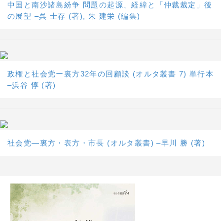
中国と南沙諸島紛争 問題の起源、経緯と「仲裁裁定」後
の展望 –呉 士存 (著), 朱 建栄 (編集)
政権と社会党ー裏方32年の回顧談 (オルタ叢書 7) 単行本
–浜谷 惇 (著)
社会党―裏方・表方・市長 (オルタ叢書) –早川 勝 (著)