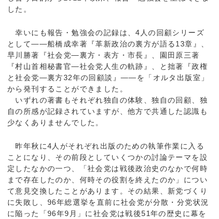
した。
幸いにも報告・勉強会の記録は、4人の回顧シリーズ
として——船橋成幸著『革新政治の裏方が語る13章』、
早川勝著『社会党—裏方・表方・市長』、園田原三著
『村山首相秘書官—社会党人生の軌跡』、と拙著『政権
と社会党—裏方32年の回顧談』——を「オルタ出版室」
から発刊することができました。
いずれの著書もそれぞれ独自の体験、独自の回顧、独
自の所感が記録されていますが、他方で共通した認識も
少なくありませんでした。
昨年秋に4人がそれぞれ出版のための執筆作業に入る
ことになり、その前段としていくつかの討論テーマを設
定したなかの一つ、「社会党は戦後政治史のなかで何時
まで存在したのか、何時その役割を終えたのか」につい
て意見交換したことがあります。その結果、新党づくり
に失敗し、96年総選挙を直前に社会党が分散・分党状況
に陥った「96年9月」に社会党は戦後51年の歴史に幕を