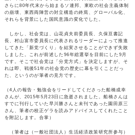
さらに80年代末から始まるソ連邦、東欧の社会主義体制
の崩壊、東西両陣営の対立構造の終焉、グローバル化、
それらを背景にした国民意識の変化でした。
しかし、社会党は、山花貞夫前委員長、久保亘書記
長、村山富市委員長に代表されるリーダーによって推進
してきた「新党づくり」を結実させることができず失敗
しました。これが前述した96年総選挙を目前にした9月
です。そこで社会党は「分党方式」を決定しますが、そ
れは即、戦後51年の社会党の歴史に幕を引くことだっ
た、というのが筆者の見方です。
（4人の報告・勉強会をリードしてくださった船橋成幸
さんが、2015年5月23日に急逝されました。船橋さんは
すでに刊行していた早川勝さんと未刊であった園田原三
さん、筆者の校正ゲラを読みアドバイスしてくれたこと
を附記します。合掌）
（筆者は（一般社団法人）生活経済政策研究所参与）