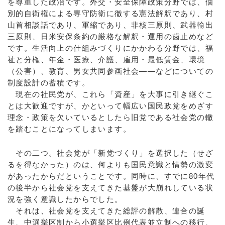
を尊重した政治です。外交・安全保障政策分野では、個
別的自衛権による専守防衛に徹する憲法解釈であり、村
山首相談話であり、軍縮であり、非核三原則、武器輸出
三原則、日米安保条約の厳格な解釈・運用の歯止めなど
です。生活向上の仕組みづくりにかかわる分野では、福
祉と分権、年金・医療、介護、雇用・最低賃金、環境
（公害）、教育、男女共同参画社会——などについての
制度設計の蓄積です。
現在の社民党が、これら「資産」を大事に引き継ぐこ
とは大歓迎ですが、かといって幅広い国民政党をめざす
理念・政策を欠いているとしたら旧党である社会党の轍
を踏むことになってしまいます。
その二つ。社会党が「新党づくり」を選択した（せざ
るを得なかった）のは、何よりも国民意識と情勢の激変
があったからだということです。同時に、すでに80年代
の後半から社会党を支えてきた基盤が大崩れしている状
況を強く意識したからでした。
それは、社会党を支えてきた総評の解散、連合の誕
生、中選挙区制から小選挙区比例代表並立制への移行、