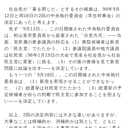
社会党が「幕を閉じた」とするその根拠は、96年9月
12日と同18日の2回の中央執行委員会（常任幹事会）の
決定にあったと考えます。
先ず「9月12日」。この日開催された中央執行委員会
は、村山富市委員長から提案された「分党方式」——当
面、党所属の衆参議員の対応を（1）衆院候補者は新党
の「民主党」でたたかう、（2）参議院議員や地方議員
は社民党（96年1月19日の大会で党名を社会党から社会
民主党に変更）に残る、（3）その後の推移を見て新党
問題に結論を出す——を決定しています。
もう一つの「9月18日」。この日開催された中央執行
委員会は、（1）新党を実現させることができなかっ
た、（2）総選挙は社民党でたたかう、（3）総選挙の予
定候補者が自らの判断で民主党に参加することを拒まな
い——を決定しています。
以上、2回の決定内容には大きな違いがありますが、
大事なことは積極的か、消極的かは別として、ともに
「分党方式」を認めている事実です。それこそが「幕を