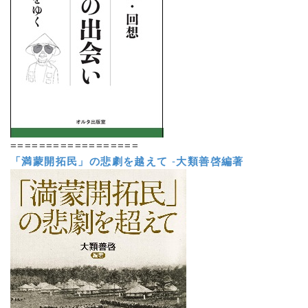
==================
「満蒙開拓民」の悲劇を越えて
-
大類善啓編著