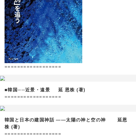
==================
■韓国──近景・遠景 延 恩株 (著)
==================
韓国と日本の建国神話 ——太陽の神と空の神 延恩
株 (著)
==================