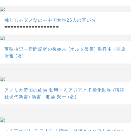
独りじゃダメなの―中国女性26人の言い分
==================
落穂拾記―新聞記者の後始末 (オルタ叢書) 単行本 –羽原
清雅 (著)
アメリカ帝国の終焉 勃興するアジアと多極化世界 (講談
社現代新書) 新書 –進藤 榮一 (著)
いま言わずして 二人誌「埴輪」単行本（ソフトカバー）