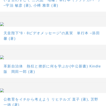
–宇治 敏彦 (著), 小榑 雅章 (著)
天皇陛下“8・8ビデオメッセージ”の真実 単行本 –添田
馨 (著)
革新自治体 熱狂と挫折に何を学ぶか(中公新書) Kindle
版 岡田一郎 (著)
公教育をイチから考えよう リヒテルズ 直子 (著), 苫野
一徳 (著)