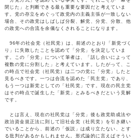
閉じた」と判断できる最も重要な要因だと考えていま
す。党の存立をめぐって政党内の主義主張が一致しない
場合、その政党はしばしば分裂、解党、分党、分散、他
の政党への合流を余儀なくされることになります。
96年の社会党（社民党）は、前述のとおり「新党づく
り」に失敗したことを認めて「分党」を決定していま
す。この「分党」について筆者は、「話し合いによって
複数の党に分割した」と考えています。したがって、こ
の時点で社会党（社民党）は二つの党に「分党」したと
見るべきです。一つは合流を認めた「民主党」であり、
もう一つは新党としての「社民党」です。現在の民主党
はその時点で誕生した「新党」とみるべきだという見解
です。
とは言え、現在の社民党は「分党」後も政党助成法や
政治資金規正法に則して旧社会党（社民党）を引き継い
でいることから、前述の「仮説」は成り立たない、とす
る批判があるかもしれません。形式論的に言えばそうい