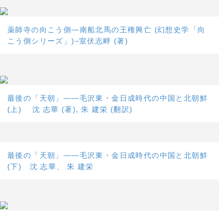
薬師寺の向こう側―南船北馬の王権興亡 (幻想史学「向
こう側シリーズ」)–室伏志畔 (著)
最後の「天朝」――毛沢東・金日成時代の中国と北朝鮮
(上) 沈 志華 (著), 朱 建栄 (翻訳)
最後の「天朝」――毛沢東・金日成時代の中国と北朝鮮
(下) 沈 志華、 朱 建栄