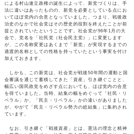
による村山連立政権の誕生によって、新党づくりは、手
法に違いはあったものの、新党を必要としている点にお
いてほぼ党内の合意となっていました。つまり、戦後政
治史のなかで社会党はその歴史的役割を終えたことが前
提とされていたということです。社会党が96年1月の大
会で、党名を「社民党（社会民主党）」に変更します
が、この名称変更はあくまで「新党」が実現するまでの
過渡的名称としての性格を持っていたという事実を付け
加えておきます。
しかも、この新党は、社会党が戦後50年間の運動と国
会審議を通じて蓄積してきた「資産」引き継ぐことと、
幅広い国民政党をめざす点においても、ほぼ党内の合意
を得ていました。当時、結集の幅をめぐって「社民・リ
ベラル」か、「民主・リベラル」かの違いがありました
が、やがて「民主・リベラル勢力の総結集」に集約され
ています。
なお、引き継ぐ「戦後資産」とは、憲法の理念と精神