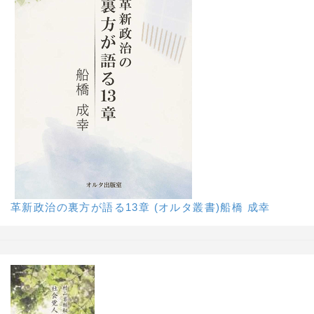
革新政治の裏方が語る13章 (オルタ叢書)船橋 成幸