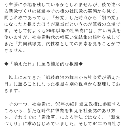
う主張に余地を残しているかもしれませんが、後で述べ
る新党づくりの経過やその後の社民党の実態から見て、
同じ名称であっても、「分党」した時点から「別の党」
になったと捉えたほうが至当だというのが筆者の立場で
す。そして何よりも96年以降の社民党には、古い言葉を
使いますが、社会党時代の幅広い党結集の根幹を成して
きた「共同戦線党」的性格としての要素を見ることがで
きません。
◆「消えた日」に至る補足的な根拠◆
以上にみてきた「戦後政治の舞台から社会党が消えた
日」に至ることになった根拠を別の視点から整理してお
きます。
その一つ。社会党は、93年の細川連立政権に参画する
ころから、新たな時代に役割を担える社会党のあり方
を、それまでの「党改革」による手法ではなく、「新党
づくり」に求めはじめていました。そして94年の自社さ