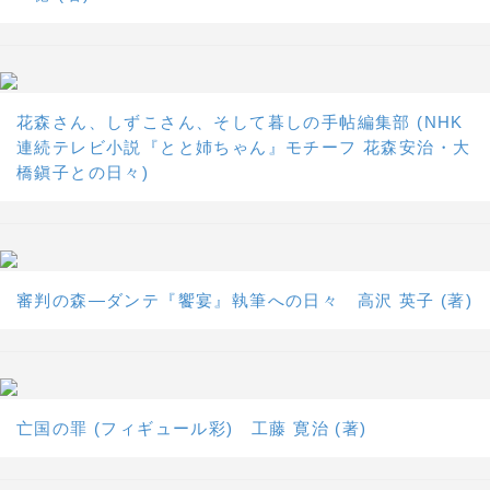
花森さん、しずこさん、そして暮しの手帖編集部 (NHK
連続テレビ小説『とと姉ちゃん』モチーフ 花森安治・大
橋鎭子との日々)
審判の森―ダンテ『饗宴』執筆への日々 高沢 英子 (著)
亡国の罪 (フィギュール彩) 工藤 寛治 (著)