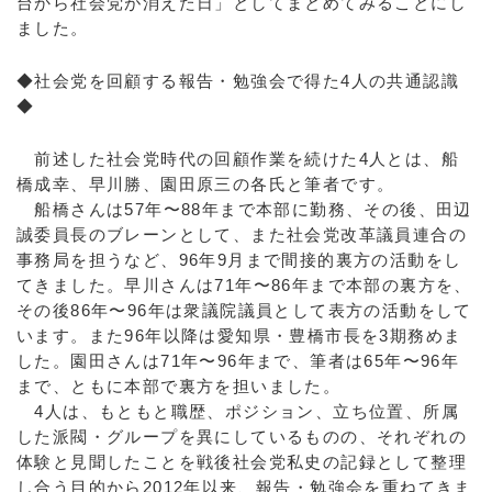
台から社会党が消えた日」としてまとめてみることにし
ました。
◆社会党を回顧する報告・勉強会で得た4人の共通認識
◆
前述した社会党時代の回顧作業を続けた4人とは、船
橋成幸、早川勝、園田原三の各氏と筆者です。
船橋さんは57年〜88年まで本部に勤務、その後、田辺
誠委員長のブレーンとして、また社会党改革議員連合の
事務局を担うなど、96年9月まで間接的裏方の活動をし
てきました。早川さんは71年〜86年まで本部の裏方を、
その後86年〜96年は衆議院議員として表方の活動をして
います。また96年以降は愛知県・豊橋市長を3期務めま
した。園田さんは71年〜96年まで、筆者は65年〜96年
まで、ともに本部で裏方を担いました。
4人は、もともと職歴、ポジション、立ち位置、所属
した派閥・グループを異にしているものの、それぞれの
体験と見聞したことを戦後社会党私史の記録として整理
し合う目的から2012年以来、報告・勉強会を重ねてきま