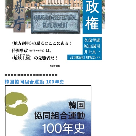
=================
韓国協同組合運動 100年史