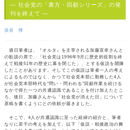
— 社会党の「裏方・回顧シリーズ」の発
刊を終えて —
浜谷 惇
過日筆者は、『オルタ』を主宰される加藤宣幸さんと
の歓談の席で、「社会党は1996年9月に歴史的役割を終
えて戦後51年の歴史に幕を閉じた」、とする仮説を開陳
したことがあります。そしてこの仮説は筆者一人の考え
によるものではなく、かつて社会党本部に勤務した4人
が社会党本部時代を“問い・問われる”回顧作業を続ける
なかで得た一つの共通認識であることを付け加えたとこ
ろ、後日、加藤さんから「社会党が消えた日」について
原稿を書くようにとの依頼が届きました。
そこで、4人が共通認識に至った経緯の紹介と、筆者
なりに若干の考えを加えて、以下「仮説・戦後政治の舞