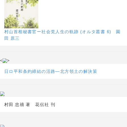
村山首相秘書官ー社会党人生の軌跡 (オルタ叢書 6) 園
田 原三
<
>
日ロ平和条約締結の活路―北方領土の解決策
村田 忠禧 著 花伝社 刊