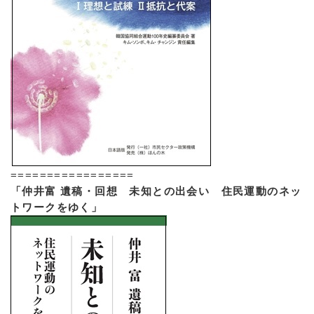
=================
「仲井富 遺稿・回想 未知との出会い 住民運動のネッ
トワークをゆく」