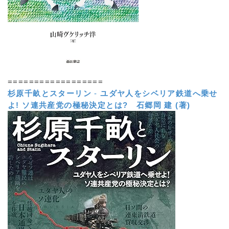
==================
杉原千畝とスターリン
-
ユダヤ人をシベリア鉄道へ乗せ
よ! ソ連共産党の極秘決定とは?
石郷岡 建 (著)