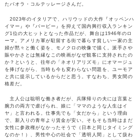
たパオラ・コルテッレージさんだ。
2023年のイタリアで、ハリウッドの大作『オッペンハ
イマー』や『バービー』を抑えて国内興行収入ランキン
グ1位の大ヒットとなった作品だが、舞台は1946年のロ
ーマ。アメリカ軍が駐留する街で暮らす貧しい一家の主
婦が黙々と働く姿を、モノクロの映像で描く。派手さや
賑やかさとは無縁なこの映画がなぜ観客に支持されたの
か？というと、往年の「ネオリアリズモ」にオマージュ
を捧げながら、当時も今も変わらない問題を、ユーモア
と共に提示しているからだと思う。すなわち、男女間の
格差だ。
主人公は聡明な働き者だが、兵隊帰りの夫には言葉と
腕力の両方で虐げられ、娘に「ママのような人生はイ
ヤ」と言われる。仕事先でも「女だから」という理由
で、新入りの青年より賃金が安い。そもそも当時はまだ
女性に参政権がなかったそうで（日本と同じタイミング
なのか！）、男性中心の社会で「透明人間」として扱わ