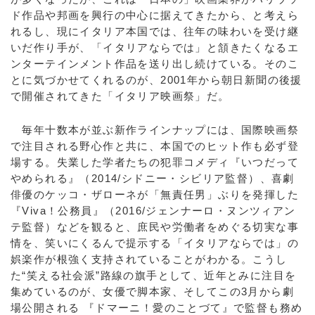
ド作品や邦画を興行の中心に据えてきたから、と考えら
れるし、現にイタリア本国では、往年の味わいを受け継
いだ作り手が、「イタリアならでは」と頷きたくなるエ
ンターテインメント作品を送り出し続けている。そのこ
とに気づかせてくれるのが、2001年から朝日新聞の後援
で開催されてきた「イタリア映画祭」だ。
毎年十数本が並ぶ新作ラインナップには、国際映画祭
で注目される野心作と共に、本国でのヒット作も必ず登
場する。失業した学者たちの犯罪コメディ『いつだって
やめられる』（2014/シドニー・シビリア監督）、喜劇
俳優のケッコ・ザローネが「無責任男」ぶりを発揮した
『Viva！公務員』（2016/ジェンナーロ・ヌンツィアン
テ監督）などを観ると、庶民や労働者をめぐる切実な事
情を、笑いにくるんで提示する「イタリアならでは」の
娯楽作が根強く支持されていることがわかる。こうし
た“笑える社会派”路線の旗手として、近年とみに注目を
集めているのが、女優で脚本家、そしてこの3月から劇
場公開される 『ドマーニ！愛のことづて』で監督も務め