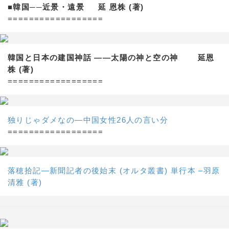
■韓国──近景・遠景 延 恩株 (著)
==================
韓国と日本の建国神話 ——太陽の神と空の神 延恩
株 (著)
==================
独りじゃダメなの―中国女性26人の言い分
==================
落穂拾記―新聞記者の後始末 (オルタ叢書) 単行本 –羽原
清雅 (著)