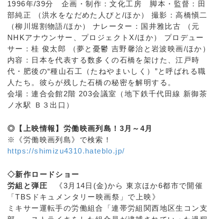
1996年/39分 企画・制作：文化工房 脚本・監督：田
部純正 （洪水をなだめた人びと/ほか） 撮影：高橋愼二
（柳川堀割物語/ほか） ナレーター：国井雅比古 （元
NHKアナウンサー、プロジェクトX/ほか） プロデュー
サー：桂 俊太郎 （夢と憂鬱 吉野馨治と岩波映画/ほか）
内容：日本を代表する数多くの石橋を架けた、江戸時
代・肥後の“種山石工（たねやまいしく）”と呼ばれる職
人たち。彼らが残した石橋の秘密を解明する。
会場：連合会館2階 203会議室（地下鉄千代田線 新御茶
ノ水駅 Ｂ３出口）
◎【上映情報】労働映画列島！3月～4月
※《労働映画列島》で検索！
https://shimizu4310.hateblo.jp/
◇新作ロードショー
労組と弾圧
《3月14日(金)から 東京ほか6都市で開催
「TBSドキュメンタリー映画祭」で上映》
ミキサー運転手の労働組合「連帯労組関西地区生コン支