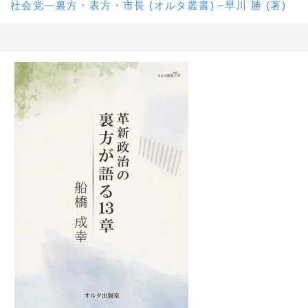
社会党―裏方・表方・市長 (オルタ叢書) –早川 勝 (著)