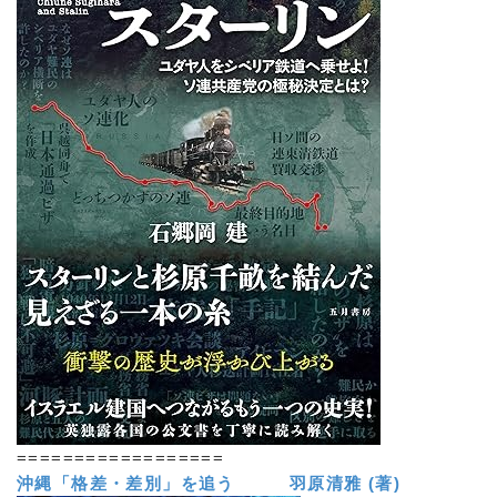
==================
沖縄「格差・差別」を追う 羽原清雅 (著)