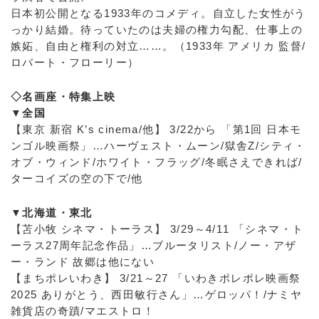
日本初公開となる1933年のコメディ。自立した女性がう
っかり結婚。待っていたのは夫婦の権力勾配、仕事上の
嫉妬、自由と権利の対立……。（1933年 アメリカ 監督/
ロバート・フローリー）
◇名画座・特集上映
▼全国
【東京 新宿 K’s cinema/他】 3/22から 「第1回 日本モ
ンゴル映画祭」…ハーヴェスト・ムーン/獄舎Z/シティ・
オブ・ウィンド/ホワイト・フラッグ/冬眠さえできれば/
ターコイズの空の下で/他
▼北海道・東北
【苫小牧 シネマ・トーラス】 3/29～4/11 「シネマ・ト
ーラス27周年記念作品」…ブルータリスト/ノー・アザ
ー・ランド 故郷は他にない
【まちポレいわき】 3/21～27 「いわきポレポレ映画祭
2025 ありがとう、西田敏行さん」…ゲロッパ！/ナミヤ
雑貨店の奇蹟/マエストロ！