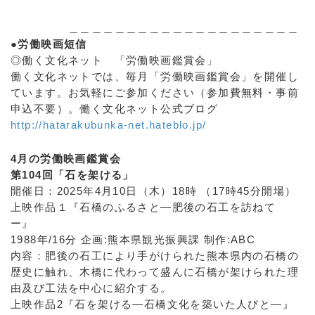
＿＿＿＿＿＿＿＿＿＿＿＿＿＿＿＿＿＿＿＿
●労働映画短信
◎働く文化ネット 「労働映画鑑賞会」
働く文化ネットでは、毎月「労働映画鑑賞会」を開催し
ています。お気軽にご参加ください（参加費無料・事前
申込不要）。働く文化ネット公式ブログ
http://hatarakubunka-net.hateblo.jp/
4月の労働映画鑑賞会
第104回「石を架ける」
開催日：2025年4月10日（木）18時 （17時45分開場）
上映作品１『石橋のふるさと―肥後の石工を訪ねて
ー』
1988年/16分 企画:熊本県観光振興課 制作:ABC
内容：肥後の石工により手がけられた熊本県内の石橋の
歴史に触れ、木橋に代わって盛んに石橋が架けられた理
由及び工法を中心に紹介する。
上映作品2『石を架ける―石橋文化を築いた人びと―』