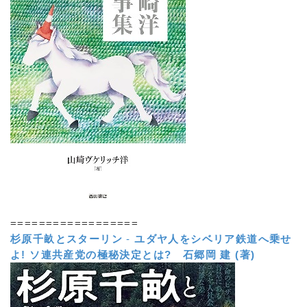
==================
杉原千畝とスターリン
-
ユダヤ人をシベリア鉄道へ乗せ
よ! ソ連共産党の極秘決定とは?
石郷岡 建 (著)