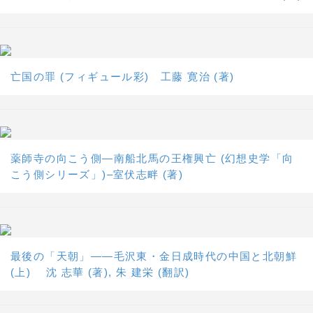
亡国の罪 (フィギュール彩) 工藤 寛治 (著)
薬師寺の向こう側―南船北馬の王権興亡 (幻想史学「向
こう側シリーズ」)–室伏志畔 (著)
最後の「天朝」――毛沢東・金日成時代の中国と北朝鮮
(上) 沈 志華 (著), 朱 建栄 (翻訳)