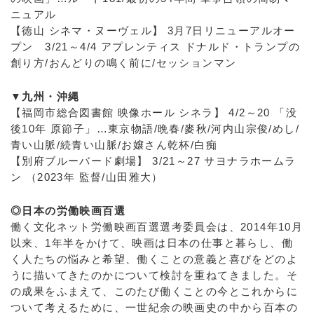
ニュアル
【徳山 シネマ・ヌーヴェル】 3月7日リニューアルオー
プン 3/21～4/4 アプレンティス ドナルド・トランプの
創り方/おんどりの鳴く前に/セッションマン
▼九州・沖縄
【福岡市総合図書館 映像ホール シネラ】 4/2～20 「没
後10年 原節子」…東京物語/晩春/麥秋/河内山宗俊/めし/
青い山脈/続青い山脈/お嬢さん乾杯/白痴
【別府ブルーバード劇場】 3/21～27 サヨナラホームラ
ン （2023年 監督/山田雅大）
◎日本の労働映画百選
働く文化ネット労働映画百選選考委員会は、2014年10月
以来、1年半をかけて、映画は日本の仕事と暮らし、働
く人たちの悩みと希望、働くことの意義と喜びをどのよ
うに描いてきたのかについて検討を重ねてきました。そ
の成果をふまえて、このたび働くことの今とこれからに
ついて考えるために、一世紀余の映画史の中から百本の