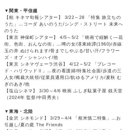
▼関東・甲信越
【柏 キネマ旬報シアター】 3/22～28 「特集 旅立ちの
うた」…コーダ あいのうた/シング・ストリート 未来へ
のうた
【東京 神保町シアター】 4/5～5/2 「映画で紐解く―花
街、色街、おんなの街」…噂の女/濹東綺譚(1960)/赤線
玉の井 ぬけられます/骨までしやぶる/甘い汗/フラワー
ズ・オブ・シャンハイ/他
【東京 シネマヴェーラ渋谷】 4/12～5/2 「プレコー
ド・ハリウッドⅡ」…夜の看護婦/特集社会面/歩道の三
人女/獨裁大統領/従業員通用口/飢ゆるアメリカ/麦秋 む
ぎのあき/他
【塩山シネマ】 3/30～4/6 映画 ふしぎ駄菓子屋 銭天堂
（2024年 監督/中田秀夫）
▼東海・北陸
【金沢 シネモンド】 3/29～4/4 「相米慎二特集」…お
引越し/夏の庭 The Friends