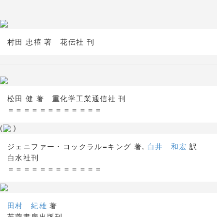
村田 忠禧 著 花伝社 刊
松田 健 著 重化学工業通信社 刊
＝＝＝＝＝＝＝＝＝＝＝＝
(
)
ジェニファー・コックラル=キング 著,
白井 和宏
訳
白水社刊
＝＝＝＝＝＝＝＝＝＝＝＝
田村 紀雄
著
芙蓉書房出版刊