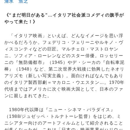
清水 浩之
《“まだ明日がある”…イタリア社会派コメディの旗手が
やって来た！》
「イタリア映画」といえば、どんなイメージを思い浮
かべるだろうか。フェデリコ・フェリーニやルキノ・ヴ
ィスコンティなどの巨匠。マルチェロ・マストロヤン
ニ、ソフィア・ローレンなどのスター俳優。ロッセリー
ニの『無防備都市』（1945）やデ・シーカの『自転車泥
棒』（1948）など、第二次世界大戦後に勃興したネオリ
アリズモ（新しい写実主義）。面白ければなんでもあり
のイタリア製西部劇＝マカロニ・ウエスタン…。1970年
代頃まではアメリカに次ぐ映画大国として、日本のファ
ンに親しまれてきた。
1980年代以降は『ニュー・シネマ・パラダイス』
（1988/ジュゼッペ・トルナトーレ監督）をはじめ、ミ
ニシアター向けのアートフィルムとして紹介されること
が多くなったが、これは「日本の」映画業界がハリウッ