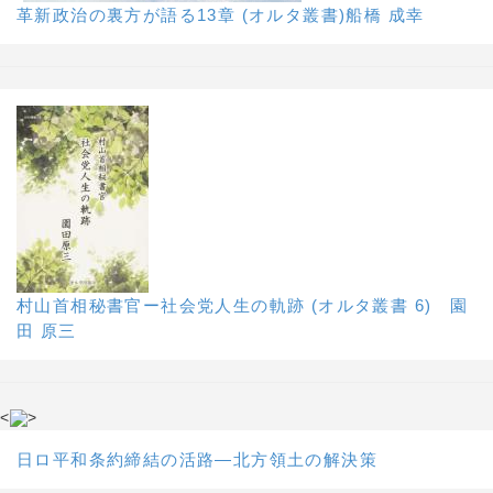
革新政治の裏方が語る13章 (オルタ叢書)船橋 成幸
村山首相秘書官ー社会党人生の軌跡 (オルタ叢書 6) 園
田 原三
<
>
日ロ平和条約締結の活路―北方領土の解決策