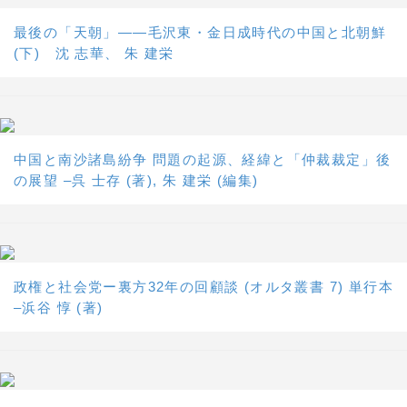
最後の「天朝」――毛沢東・金日成時代の中国と北朝鮮
(下) 沈 志華、 朱 建栄
中国と南沙諸島紛争 問題の起源、経緯と「仲裁裁定」後
の展望 –呉 士存 (著), 朱 建栄 (編集)
政権と社会党ー裏方32年の回顧談 (オルタ叢書 7) 単行本
–浜谷 惇 (著)