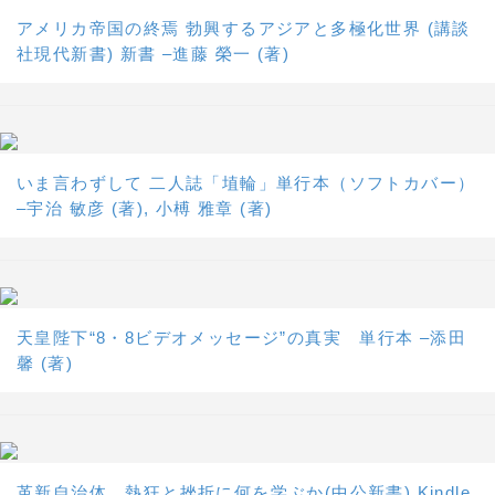
アメリカ帝国の終焉 勃興するアジアと多極化世界 (講談
社現代新書) 新書 –進藤 榮一 (著)
いま言わずして 二人誌「埴輪」単行本（ソフトカバー）
–宇治 敏彦 (著), 小榑 雅章 (著)
天皇陛下“8・8ビデオメッセージ”の真実 単行本 –添田
馨 (著)
革新自治体 熱狂と挫折に何を学ぶか(中公新書) Kindle