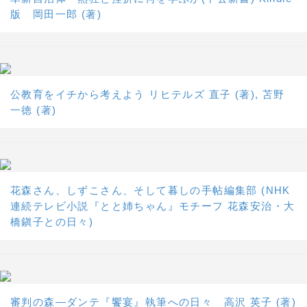
版 岡田一郎 (著)
公教育をイチから考えよう リヒテルズ 直子 (著), 苫野
一徳 (著)
花森さん、しずこさん、そして暮しの手帖編集部 (NHK
連続テレビ小説『とと姉ちゃん』モチーフ 花森安治・大
橋鎭子との日々)
審判の森―ダンテ『饗宴』執筆への日々 高沢 英子 (著)