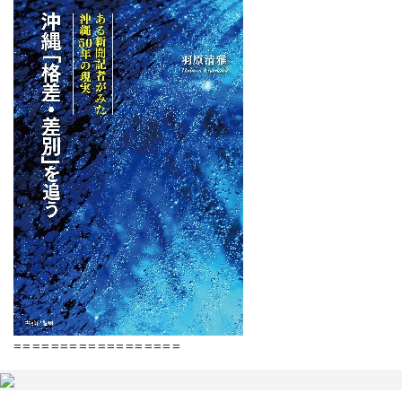
==================