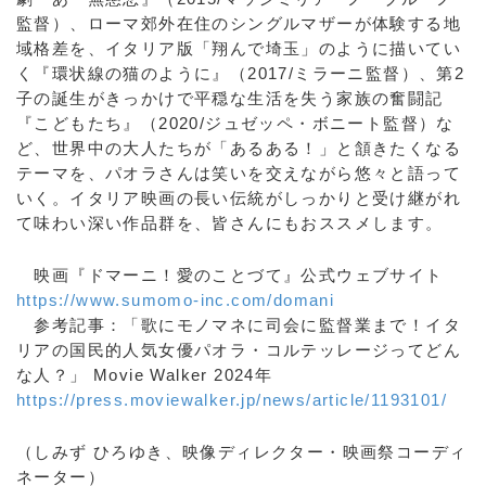
監督）、ローマ郊外在住のシングルマザーが体験する地
域格差を、イタリア版「翔んで埼玉」のように描いてい
く『環状線の猫のように』（2017/ミラーニ監督）、第2
子の誕生がきっかけで平穏な生活を失う家族の奮闘記
『こどもたち』（2020/ジュゼッペ・ボニート監督）な
ど、世界中の大人たちが「あるある！」と頷きたくなる
テーマを、パオラさんは笑いを交えながら悠々と語って
いく。イタリア映画の長い伝統がしっかりと受け継がれ
て味わい深い作品群を、皆さんにもおススメします。
映画『ドマーニ！愛のことづて』公式ウェブサイト
https://www.sumomo-inc.com/domani
参考記事：「歌にモノマネに司会に監督業まで！イタ
リアの国民的人気女優パオラ・コルテッレージってどん
な人？」 Movie Walker 2024年
https://press.moviewalker.jp/news/article/1193101/
（しみず ひろゆき、映像ディレクター・映画祭コーディ
ネーター）