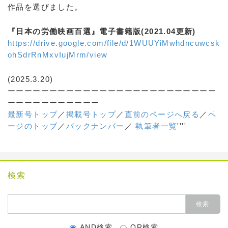
作品を選びました。
『日本の労働映画百選』電子書籍版(2021.04更新)
https://drive.google.com/file/d/1WUUYiMwhdncuwcsk
ohSdrRnMxvIujMrm/view
(2025.3.20)
ーーーーーーーーーーーーーーーーーーーーーーーーー
ーーーーーーーーーーー
最新号トップ
／
掲載号トップ
／
直前のページへ戻る
／
ペ
ージのトップ
／
バックナンバー
／
執筆者一覧
''''
検索
AND検索
OR検索