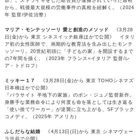
部」。ストライキをした組合員が逮捕されていった過程
から、戦後最大規模の労働事件の真相を紐解く。（2024
年 監督/伊佐治整）
マリア・モンテッソーリ 愛と創造のメソッド
《3月28
日(金)から 東京 シネスイッチ銀座ほかで公開》 イタリ
ア初の女性医師で、画期的な教育法を生み出したモンテ
ッソーリ。20世紀初頭に「子どもの家」を開設するまで
の7年間を描く。（2023年 フランス=イタリア 監督/レ
ア・トドロフ）
ミッキー１７
《3月28日(金)から 東京 TOHOシネマズ
日本橋ほかで公開》
『パラサイト 半地下の家族』のポン・ジュノ監督新作。
身勝手な業務命令により何度も命を落としては生き返る
「使い捨てワーカー」が逆襲に立ち上がる、SFブラック
コメディ。（2025年 アメリカ）
ふしだらな結婚
《4月13日(日)から 東京 シネマヴェー
ラ渋谷で公開》