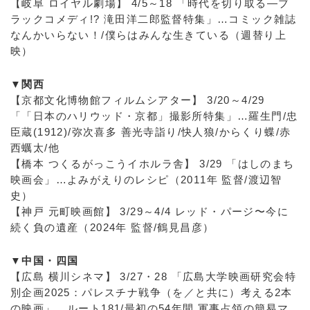
【岐阜 ロイヤル劇場】 4/5～18 「時代を切り取る―ブ
ラックコメディ!? 滝田洋二郎監督特集」…コミック雑誌
なんかいらない！/僕らはみんな生きている（週替り上
映）
▼関西
【京都文化博物館フィルムシアター】 3/20～4/29
「「日本のハリウッド・京都」撮影所特集」…羅生門/忠
臣蔵(1912)/弥次喜多 善光寺詣り/快人狼/からくり蝶/赤
西蠣太/他
【橋本 つくるがっこうイホルラ舎】 3/29 「はしのまち
映画会」…よみがえりのレシピ（2011年 監督/渡辺智
史）
【神戸 元町映画館】 3/29～4/4 レッド・パージ〜今に
続く負の遺産（2024年 監督/鶴見昌彦）
▼中国・四国
【広島 横川シネマ】 3/27・28 「広島大学映画研究会特
別企画2025：パレスチナ戦争（を／と共に）考える2本
の映画」…ルート181/最初の54年間 軍事占領の簡易マ