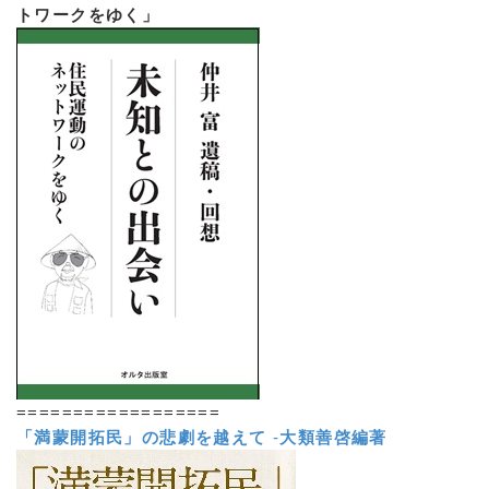
トワークをゆく」
==================
「満蒙開拓民」の悲劇を越えて
-
大類善啓編著