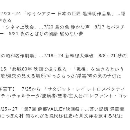
7/23・24 「ゆうシアター 日本の巨匠 黒澤明作品集」…隠
生きる
シネマ上映会」…7/20 島の色 静かな声 8/17 セバスチ
 9/21 夜のとばりの物語 醒めない夢
昭和名作劇場」…7/18～24 新幹線大爆破 8/8～21 砂の
8/15 「終戦80年 映画で振り返る―「戦後」を生きるという
軍歌/煙突の見える場所/やっさもっさ/浮雲/蜂の巣の子供た
 渋谷宮下】 7/25から 「サタジット・レイ レトロスペクティ
シティ/チャルラータ/臆病者/聖者/主人公/エレファント・ゴッ
/25～27 「第7回 伊那VALLEY映画祭」…蒼い記憶 満蒙開
のにっぽん村 知られざる漁民移住史/石川文洋を旅する/私は