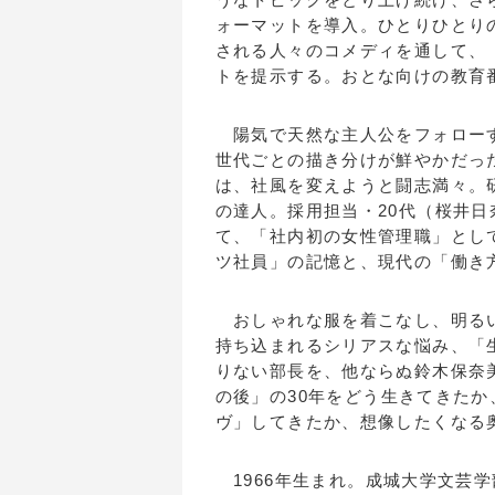
ォーマットを導入。ひとりひとり
される人々のコメディを通して、
トを提示する。おとな向けの教育
陽気で天然な主人公をフォローす
世代ごとの描き分けが鮮やかだっ
は、社風を変えようと闘志満々。
の達人。採用担当・20代（桜井
て、「社内初の女性管理職」とし
ツ社員」の記憶と、現代の「働き
おしゃれな服を着こなし、明るい
持ち込まれるシリアスな悩み、「
りない部長を、他ならぬ鈴木保奈
の後」の30年をどう生きてきた
ヴ」してきたか、想像したくなる
1966年生まれ。成城大学文芸学