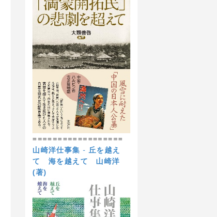
==================
山崎洋仕事集
-
丘を越え
て 海を越えて
山崎洋
(著)