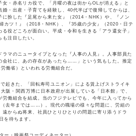
子女・赤名リカ役で、「月曜の夜は街からOLが消える」と
結婚・出産・子育てを経験し、40代半ばで復帰してからは、
に扮した『足尾から来た女』（2014・NHK）や、『ノン
婦カツ！』（2018・NHK）、『35歳の少女』（2020・日テ
わる役どころが面白い。平成・令和を生きる「アラ還女子」
らも注目したい。
ラマのニュータイプとなった『人事の人見』。人事部員た
の会社に、あの存在があったら……」という気もした。推定
厚生労働省）といわれる労働組合だ。
で起きた、「回転寿司ユニオン」による賃上げストライキ
には大阪・関西万博に日本政府が出展している「日本館」で、
が労働組合を結成。当のフジテレビでも、今年に入ってから
う（去年までは……）。現代の職場の様々な問題に、労組の
。遠からぬ将来、社員ひとりひとりの問題に寄り添うドラ
る日を待ちます。
クター・映画祭コーディネーター）