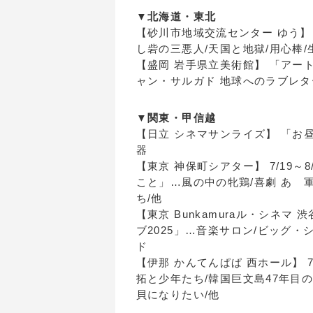
▼北海道・東北
【砂川市地域交流センター ゆう】 
し砦の三悪人/天国と地獄/用心棒/
【盛岡 岩手県立美術館】 「アート・
ャン・サルガド 地球へのラブレター
▼関東・甲信越
【日立 シネマサンライズ】 「お昼の
器
【東京 神保町シアター】 7/19～
こと」…風の中の牝鶏/喜劇 あゝ
ち/他
【東京 Bunkamuraル・シネマ
ブ2025」…音楽サロン/ビッグ・
ド
【伊那 かんてんぱぱ 西ホール】 7
拓と少年たち/韓国巨文島47年目
貝になりたい/他