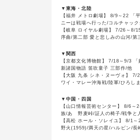
▼東海・北陸
【福井 メトロ劇場】 8/9～22 「平和と
ニーは戦場へ行った/コルチャック
【岐阜 ロイヤル劇場】 7/26～8
序曲/第二部 愛と悲しみの山河/第
▼関西
【京都文化博物館】 7/18～9/3
新諸国物語 笛吹童子 三部作/他
【大阪 九条 シネ・ヌーヴォ】 7/
ワイ・マレー沖海戦/陸軍/ひろしま/黒
▼中国・四国
【山口情報芸術センター】 8/6～
族/あゝ野麦峠/証人の椅子/戦争と
【高松 ホール・ソレイユ】 8/1
野火(1959)/満天の星/ハルビン/