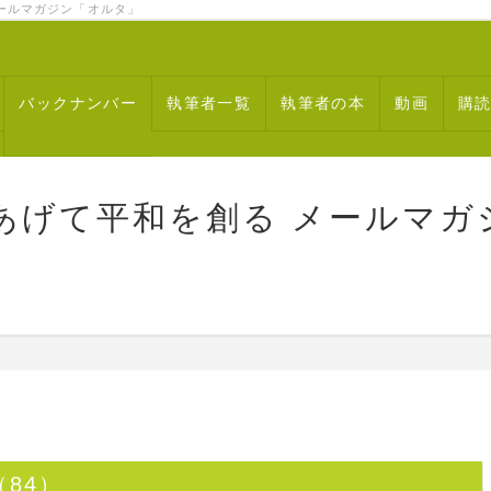
ルマガジン「オルタ」
バックナンバー
執筆者一覧
執筆者の本
動画
購
あげて平和を創る メールマガ
84）