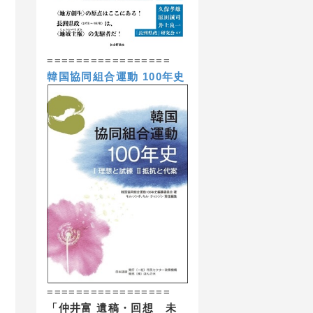
=================
韓国協同組合運動 100年史
=================
「仲井富 遺稿・回想 未