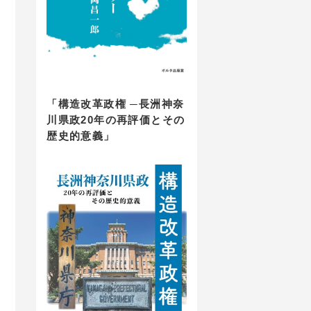
「構造改革政権 ─長洲神奈
川県政20年の再評価とその
歴史的意義」