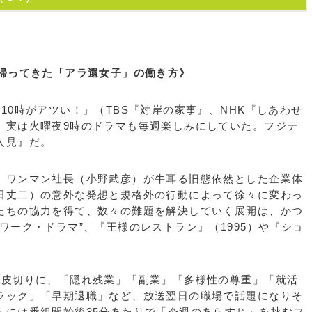
…帰ってきた「アラ還女子」の働き方》
0時がアツい！」（TBS『対岸の家事』、NHK『しあわせ
、実は火曜夜9時のドラマも毎週楽しみにしていた。フジテ
人見』だ。
ワンマン社長（小野武彦）が牛耳る旧態依然とした企業体
田丈二）の意外な発想と規格外の行動によって徐々に変わっ
たちの協力を得て、数々の難題を解決していく展開は、かつ
ワーク・ドラマ”、『王様のレストラン』（1995）や『ショ
皮切りに、「隠れ残業」「副業」「多様性の尊重」「就活
ラック」「早期退職」など、放送翌日の職場で話題になりそ
らには番組開始後35分あたりで「今週のあらすじ」を挟むフ