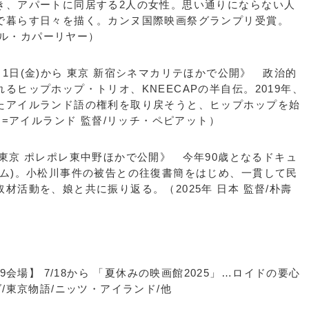
き、アパートに同居する2人の女性。思い通りにならない人
で暮らす日々を描く。カンヌ国際映画祭グランプリ受賞。
パヤル・カパーリヤー）
1日(金)から 東京 新宿シネマカリテほかで公開》 政治的
るヒップホップ・トリオ、KNEECAPの半自伝。2019年、
たアイルランド語の権利を取り戻そうと、ヒップホップを始
ス=アイルランド 監督/リッチ・ペピアット）
 東京 ポレポレ東中野ほかで公開》 今年90歳となるドキュ
ナム)。小松川事件の被告との往復書簡をはじめ、一貫して民
材活動を、娘と共に振り返る。（2025年 日本 監督/朴壽
9会場】 7/18から 「夏休みの映画館2025」…ロイドの要心
/東京物語/ニッツ・アイランド/他