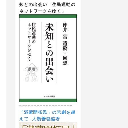
知との出会い 住民運動の
ネットワークをゆく」
==================
「満蒙開拓民」の悲劇を越
えて
-
大類善啓編著