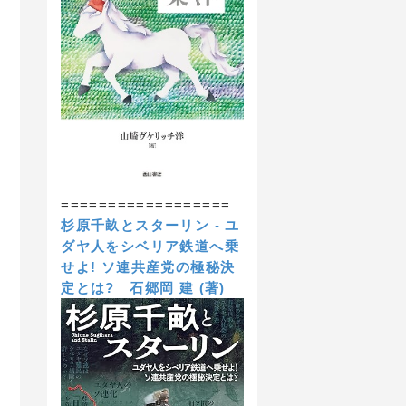
==================
杉原千畝とスターリン
-
ユ
ダヤ人をシベリア鉄道へ乗
せよ! ソ連共産党の極秘決
定とは?
石郷岡 建 (著)