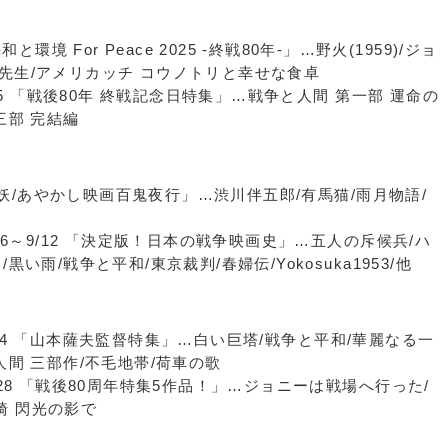
環境 For Peace 2025 -終戦80年-」…野火(1959)/ジョ
先生/アメリカッチ コウノトリと幸せな食卓
/15 「戦後80年 終戦記念日特集」…戦争と人間 第一部 運命の
三部 完結編
 「妖/あやかし映画百鬼夜行」…渋川伴五郎/有馬猫/雨月物語/
26～9/12 「決定版！日本の戦争映画史」…五人の斥候兵/ハ
い雨/戦争と平和/東京裁判/春婦伝/Yokosuka1953/他
24 「山本薩夫監督特集」…白い巨塔/戦争と平和/華麗なる一
人間 三部作/不毛地帯/荷車の歌
～28 「戦後80周年特集5作品！」…ジョニーは戦場へ行った/
長崎 閃光の影で