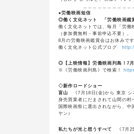
＿＿＿＿＿＿＿＿＿＿＿＿
●労働映画短信
◎働く文化ネット 「労働映画鑑
働く文化ネットでは、毎月「労働
（参加費無料・事前申込不要）。
8月の労働映画鑑賞会はお休みです。
働く文化ネット公式ブログ
http:
◎【上映情報】労働映画列島！7月
※《労働映画列島》で検索！
http
◇新作ロードショー
盲山
《7月18日(金)から 東京
身売買業者にだまされて山間の村
国際映画祭に選出されながら、中国
ヤン）
私たちが光と想うすべて
《7月25