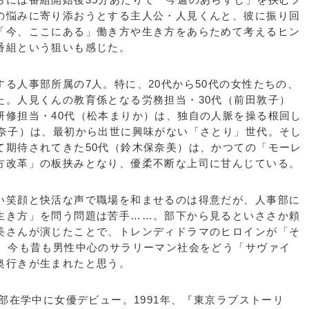
の悩みに寄り添おうとする主人公・人見くんと、彼に振り回
「今、ここにある」働き方や生き方をあらためて考えるヒン
番組という狙いも感じた。
る人事部所属の7人。特に、20代から50代の女性たちの、
た。人見くんの教育係となる労務担当・30代（前田敦子）
研修担当・40代（松本まりか）は、独自の人脈を操る根回し
日奈子）は、最初から出世に興味がない「さとり」世代。そし
て期待されてきた50代（鈴木保奈美）は、かつての「モーレ
方改革」の板挟みとなり、優柔不断な上司に甘んじている。
笑顔と快活な声で職場を和ませるのは得意だが、人事部に
生き方」を問う問題は苦手……。部下から見るといささか頼
美さんが演じたことで、トレンディドラマのヒロインが「そ
か、今も昔も男性中心のサラリーマン社会をどう「サヴァイ
奥行きが生まれたと思う。
部在学中に女優デビュー。1991年、『東京ラブストーリ