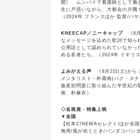
開》 ムンバイで看護師として働
生に戸惑いながら、大都会の片隅
（2024年 フランスほか 監督/
KNEECAP／ニーキャップ
《8月
なメッセージを込めた歌詞で知られ
公用語として認められていなかっ
める若者たち。（2024年 イギリ
よみがえる声
《8月2日(土)から
メンタリスト・朴壽南(パク・ス
族差別問題に取り組んだ半世紀の取
南、朴麻衣）
◇名画座・特集上映
▼全国
【松本CINEMAセレクト/ほか全国
無用/風が吹くとき/パンダコパンダ