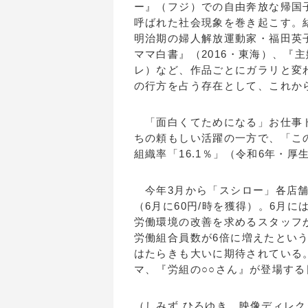
ー』（フジ）での自由奔放な帰国
呼ばれた社会現象を巻き起こす。
明治期の婦人解放運動家・福田英子
ママ白書』（2016・東海）、『主
レ）など、作品ごとにガラリと変
の行方を占う存在として、これか
「面白くてためになる」お仕事ド
ちの頼もしい活躍の一方で、「こ
組織率「16.1％」（令和6年・
今年3月から「スシロー」各店舗
（6月に60円/時を獲得）。6月
労働環境の改善を求めるスタッフ
労働組合員数が6倍に増えたとい
はたらきも大いに期待されている
マ、『労組の○○さん』が登場す
（しみず ひろゆき、映像ディレ