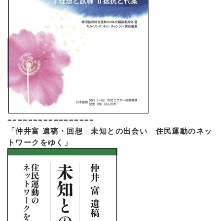
=================
「仲井富 遺稿・回想 未知との出会い 住民運動のネッ
トワークをゆく」