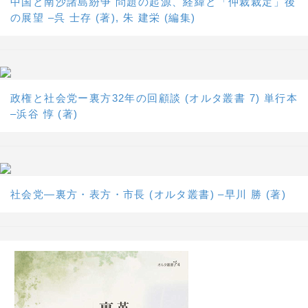
中国と南沙諸島紛争 問題の起源、経緯と「仲裁裁定」後
の展望 –呉 士存 (著), 朱 建栄 (編集)
政権と社会党ー裏方32年の回顧談 (オルタ叢書 7) 単行本
–浜谷 惇 (著)
社会党―裏方・表方・市長 (オルタ叢書) –早川 勝 (著)