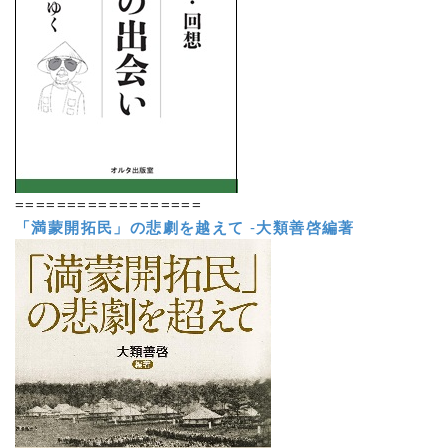
==================
「満蒙開拓民」の悲劇を越えて
-
大類善啓編著