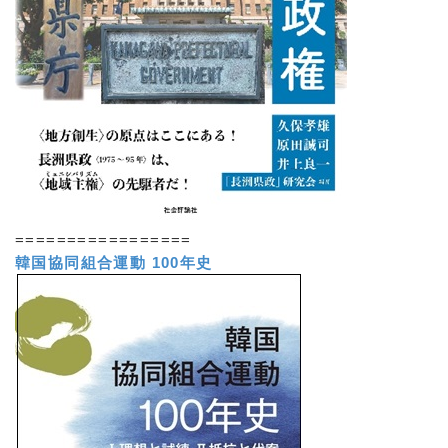
=================
韓国協同組合運動 100年史