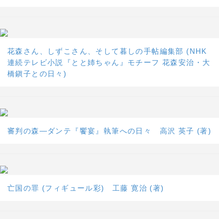
花森さん、しずこさん、そして暮しの手帖編集部 (NHK
連続テレビ小説『とと姉ちゃん』モチーフ 花森安治・大
橋鎭子との日々)
審判の森―ダンテ『饗宴』執筆への日々 高沢 英子 (著)
亡国の罪 (フィギュール彩) 工藤 寛治 (著)