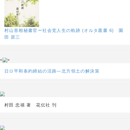
村山首相秘書官ー社会党人生の軌跡 (オルタ叢書 6) 園
田 原三
<
>
日ロ平和条約締結の活路―北方領土の解決策
村田 忠禧 著 花伝社 刊