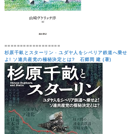
==================
杉原千畝とスターリン
-
ユダヤ人をシベリア鉄道へ乗せ
よ! ソ連共産党の極秘決定とは?
石郷岡 建 (著)