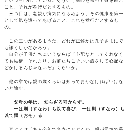
といつも心配している。そういう親心を知って身を慎む
こと、それが孝行だとするもの。
三つ目は、老親が病気にならぬよう、その健康を第一
として気を遣ってあげること、これを孝行だとするも
の。
この三つがあるようだ。どれが正解かは孔子さまにで
も訊くしかなかろう。
自分が子供たちにいうならば「心配などしてくれなく
ても結構。それより、お前たちこそいい歳をして心配な
どかけるんじゃないぞ」くらいか。
他の章では親の歳くらいは知っておかなければいけな
いと諭す。
父母の年は、 知らざる可からず。
一は則（すなわ）ち以て喜び、 一は則（すなわ）ち
以て懼（おそ）る
喜ぶとは「あぁ今年で米寿にとどくか、親が元気で長