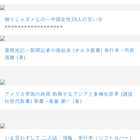
独りじゃダメなの―中国女性26人の言い分
==================
落穂拾記―新聞記者の後始末 (オルタ叢書) 単行本 –羽原
清雅 (著)
アメリカ帝国の終焉 勃興するアジアと多極化世界 (講談
社現代新書) 新書 –進藤 榮一 (著)
いま言わずして 二人誌「埴輪」単行本（ソフトカバー）