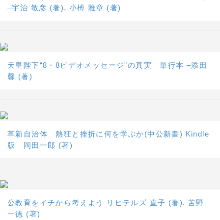
–宇治 敏彦 (著), 小榑 雅章 (著)
天皇陛下“8・8ビデオメッセージ”の真実 単行本 –添田
馨 (著)
革新自治体 熱狂と挫折に何を学ぶか(中公新書) Kindle
版 岡田一郎 (著)
公教育をイチから考えよう リヒテルズ 直子 (著), 苫野
一徳 (著)