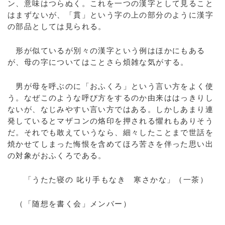
ン、意味はつらぬく。これを一つの漢字として見ること
はまずないが、「貫」という字の上の部分のように漢字
の部品としては見られる。
形が似ているが別々の漢字という例はほかにもある
が、母の字についてはことさら煩雑な気がする。
男が母を呼ぶのに「おふくろ」という言い方をよく使
う。なぜこのような呼び方をするのか由来ははっきりし
ないが、なじみやすい言い方ではある。しかしあまり連
発しているとマザコンの烙印を押される懼れもありそう
だ。それでも敢えていうなら、細々したことまで世話を
焼かせてしまった悔恨を含めてほろ苦さを伴った思い出
の対象がおふくろである。
「うたた寝の 叱り手もなき 寒さかな」（一茶）
（「随想を書く会」メンバー）