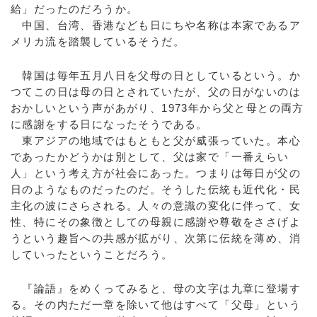
給」だったのだろうか。
中国、台湾、香港なども日にちや名称は本家であるア
メリカ流を踏襲しているそうだ。
韓国は毎年五月八日を父母の日としているという。か
つてこの日は母の日とされていたが、父の日がないのは
おかしいという声があがり、1973年から父と母との両方
に感謝をする日になったそうである。
東アジアの地域ではもともと父が威張っていた。本心
であったかどうかは別として、父は家で「一番えらい
人」という考え方が社会にあった。つまりは毎日が父の
日のようなものだったのだ。そうした伝統も近代化・民
主化の波にさらされる。人々の意識の変化に伴って、女
性、特にその象徴としての母親に感謝や尊敬をささげよ
うという趣旨への共感が拡がり、次第に伝統を薄め、消
していったということだろう。
『論語』をめくってみると、母の文字は九章に登場す
る。その内ただ一章を除いて他はすべて「父母」という