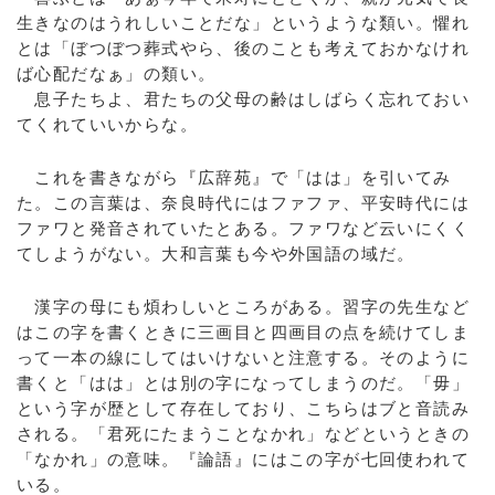
生きなのはうれしいことだな」というような類い。懼れ
とは「ぼつぼつ葬式やら、後のことも考えておかなけれ
ば心配だなぁ」の類い。
息子たちよ、君たちの父母の齢はしばらく忘れておい
てくれていいからな。
これを書きながら『広辞苑』で「はは」を引いてみ
た。この言葉は、奈良時代にはファファ、平安時代には
ファワと発音されていたとある。ファワなど云いにくく
てしようがない。大和言葉も今や外国語の域だ。
漢字の母にも煩わしいところがある。習字の先生など
はこの字を書くときに三画目と四画目の点を続けてしま
って一本の線にしてはいけないと注意する。そのように
書くと「はは」とは別の字になってしまうのだ。「毋」
という字が歴として存在しており、こちらはブと音読み
される。「君死にたまうことなかれ」などというときの
「なかれ」の意味。『論語』にはこの字が七回使われて
いる。