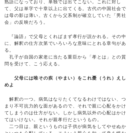
熟語になっており、単独では出てこない。これに対し
て、父は単字で十章以上に出てくる。古代の中国社会で
は母の影は薄い。古くから父系制が確立していた「男社
会」の反映だろう。
『論語』で父母とくればまず孝行が説かれる。その中
に、解釈の仕方次第でいろいろな意味にとれる章句があ
る。
孔子が自国の家老に当たる重臣から「孝とは」との質
問を受けて、こう応える。
父母には唯その疾（やまい）をこれ憂（うれ）えし
めよ
解釈の一つ。病気はなりたくてなるわけではない、つ
まり不可抗力的な面があるので、それで親に心配をかけ
てしまうのは仕方がない。しかし病気以外の心配はかけ
てはいけない。それが親孝行だというもの。
二つ目は、親というものは子供が病気をしてやせぬか