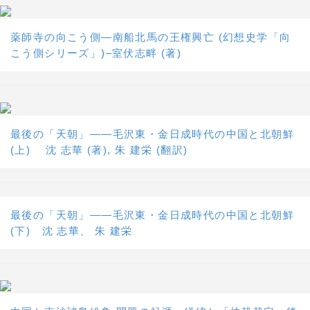
薬師寺の向こう側―南船北馬の王権興亡 (幻想史学「向
こう側シリーズ」)–室伏志畔 (著)
最後の「天朝」――毛沢東・金日成時代の中国と北朝鮮
(上) 沈 志華 (著), 朱 建栄 (翻訳)
最後の「天朝」――毛沢東・金日成時代の中国と北朝鮮
(下) 沈 志華、 朱 建栄