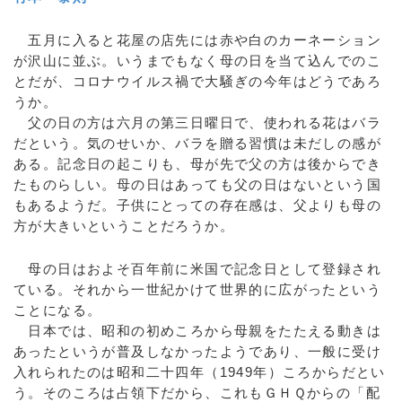
五月に入ると花屋の店先には赤や白のカーネーション
が沢山に並ぶ。いうまでもなく母の日を当て込んでのこ
とだが、コロナウイルス禍で大騒ぎの今年はどうであろ
うか。
父の日の方は六月の第三日曜日で、使われる花はバラ
だという。気のせいか、バラを贈る習慣は未だしの感が
ある。記念日の起こりも、母が先で父の方は後からでき
たものらしい。母の日はあっても父の日はないという国
もあるようだ。子供にとっての存在感は、父よりも母の
方が大きいということだろうか。
母の日はおよそ百年前に米国で記念日として登録され
ている。それから一世紀かけて世界的に広がったという
ことになる。
日本では、昭和の初めころから母親をたたえる動きは
あったというが普及しなかったようであり、一般に受け
入れられたのは昭和二十四年（1949年）ころからだとい
う。そのころは占領下だから、これもＧＨＱからの「配