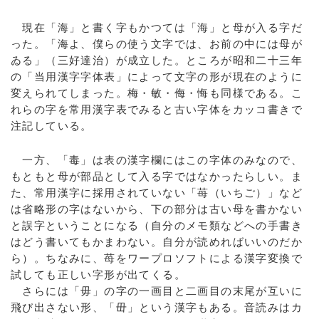
現在「海」と書く字もかつては「海」と母が入る字だ
った。「海よ、僕らの使う文字では、お前の中には母が
ゐる」（三好達治）が成立した。ところが昭和二十三年
の「当用漢字字体表」によって文字の形が現在のように
変えられてしまった。梅・敏・侮・悔も同様である。こ
れらの字を常用漢字表でみると古い字体をカッコ書きで
注記している。
一方、「毒」は表の漢字欄にはこの字体のみなので、
もともと母が部品として入る字ではなかったらしい。ま
た、常用漢字に採用されていない「苺（いちご）」など
は省略形の字はないから、下の部分は古い母を書かない
と誤字ということになる（自分のメモ類などへの手書き
はどう書いてもかまわない。自分が読めればいいのだか
ら）。ちなみに、苺をワープロソフトによる漢字変換で
試しても正しい字形が出てくる。
さらには「毋」の字の一画目と二画目の末尾が互いに
飛び出さない形、「毌」という漢字もある。音読みはカ