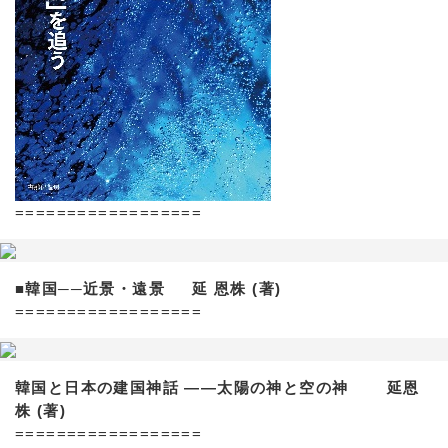
==================
■韓国──近景・遠景 延 恩株 (著)
==================
韓国と日本の建国神話 ——太陽の神と空の神 延恩
株 (著)
==================