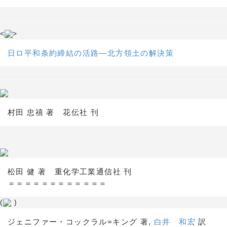
<
>
日ロ平和条約締結の活路―北方領土の解決策
村田 忠禧 著 花伝社 刊
松田 健 著 重化学工業通信社 刊
＝＝＝＝＝＝＝＝＝＝＝＝
(
)
ジェニファー・コックラル=キング 著,
白井 和宏
訳