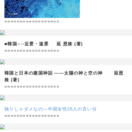
==================
■韓国──近景・遠景 延 恩株 (著)
==================
韓国と日本の建国神話 ——太陽の神と空の神 延恩
株 (著)
==================
独りじゃダメなの―中国女性26人の言い分
==================