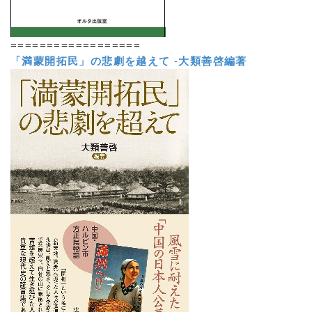
==================
「満蒙開拓民」の悲劇を越えて
-
大類善啓編著