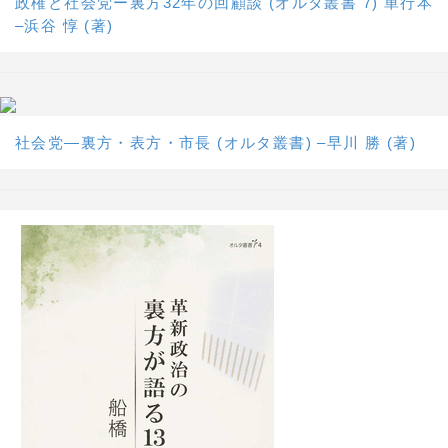
政権と社会党ー裏方32年の回顧談 (オルタ叢書 7) 単行本
–浜谷 惇 (著)
社会党―裏方・表方・市長 (オルタ叢書) –早川 勝 (著)