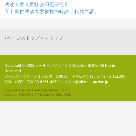
法政大学大原社会問題研究所
五十嵐仁法政大学教授の時評「転成仁語」
↑ページのトップへ
/
トップ
Copyright © 2026
メールマガジン「オルタ広場i」編集室
All Rights
Reserved.
メールマガジン「オルタ広場」編集部 千代田区九段北2－3－2 TEL:03-
6261-4857 FAX:03-6261-4863 mail:alter@alter-magazine.jp
powered by
Quick Homepage Maker
7.0.2
based on PukiWiki 1.4.7 License is GPL.
HAIK