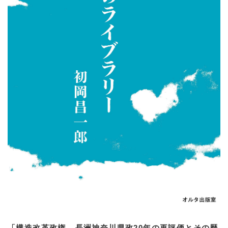
「構造改革政権 ─長洲神奈川県政20年の再評価とその歴