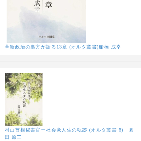
革新政治の裏方が語る13章 (オルタ叢書)船橋 成幸
村山首相秘書官ー社会党人生の軌跡 (オルタ叢書 6) 園
田 原三