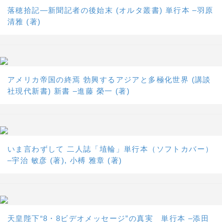
落穂拾記―新聞記者の後始末 (オルタ叢書) 単行本 –羽原
清雅 (著)
アメリカ帝国の終焉 勃興するアジアと多極化世界 (講談
社現代新書) 新書 –進藤 榮一 (著)
いま言わずして 二人誌「埴輪」単行本（ソフトカバー）
–宇治 敏彦 (著), 小榑 雅章 (著)
天皇陛下“8・8ビデオメッセージ”の真実 単行本 –添田