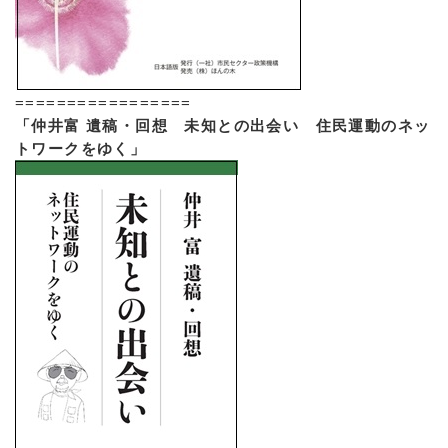
=================
「仲井富 遺稿・回想 未知との出会い 住民運動のネッ
トワークをゆく」