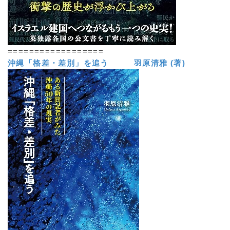
==================
沖縄「格差・差別」を追う 羽原清雅 (著)