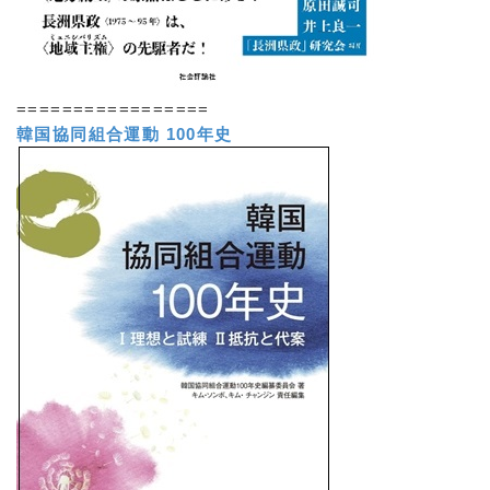
=================
韓国協同組合運動 100年史