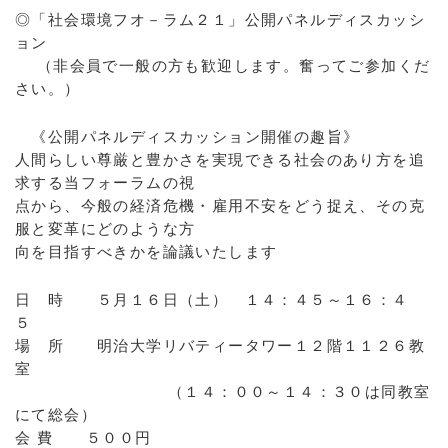
◎「社会環境フオ－ラム２１」公開パネルディスカッシ
ョン
（非会員で一般の方も歓迎します。奮ってご参加くだ
さい。）
《公開パネルディスカッション開催の趣旨》
人間らしい尊厳と豊かさを実現できる社会のあり方を追
求する当フォーラムの視
点から、今般の経済危機・雇用不安をどう捉え、その克
服と変革にどのような方
向を目指すべきかを論議いたします
日 時 ５月１６日（土） １４：４５～１６：４
５
場 所 明治大学リバティータワー１２階１１２６教
室
（１４：００～１４：３０は同教室
にて総会）
会 費 ５００円