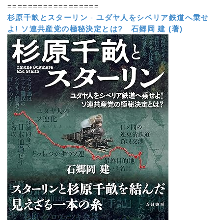
==================
杉原千畝とスターリン
-
ユダヤ人をシベリア鉄道へ乗せ
よ! ソ連共産党の極秘決定とは?
石郷岡 建 (著)