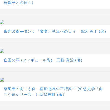
橋鎭子との日々)
審判の森―ダンテ『饗宴』執筆への日々 高沢 英子 (著)
亡国の罪 (フィギュール彩) 工藤 寛治 (著)
薬師寺の向こう側―南船北馬の王権興亡 (幻想史学「向
こう側シリーズ」)–室伏志畔 (著)