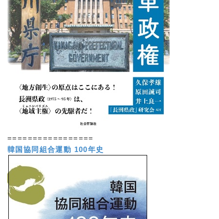
=================
韓国協同組合運動 100年史