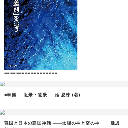
==================
■韓国──近景・遠景 延 恩株 (著)
==================
韓国と日本の建国神話 ——太陽の神と空の神 延恩