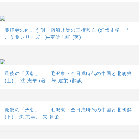
薬師寺の向こう側―南船北馬の王権興亡 (幻想史学「向
こう側シリーズ」)–室伏志畔 (著)
最後の「天朝」――毛沢東・金日成時代の中国と北朝鮮
(上) 沈 志華 (著), 朱 建栄 (翻訳)
最後の「天朝」――毛沢東・金日成時代の中国と北朝鮮
(下) 沈 志華、 朱 建栄