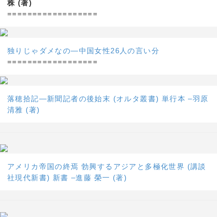
株 (著)
==================
独りじゃダメなの―中国女性26人の言い分
==================
落穂拾記―新聞記者の後始末 (オルタ叢書) 単行本 –羽原
清雅 (著)
アメリカ帝国の終焉 勃興するアジアと多極化世界 (講談
社現代新書) 新書 –進藤 榮一 (著)