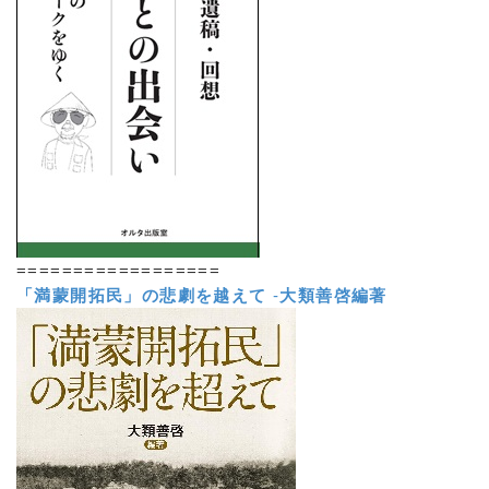
==================
「満蒙開拓民」の悲劇を越えて
-
大類善啓編著