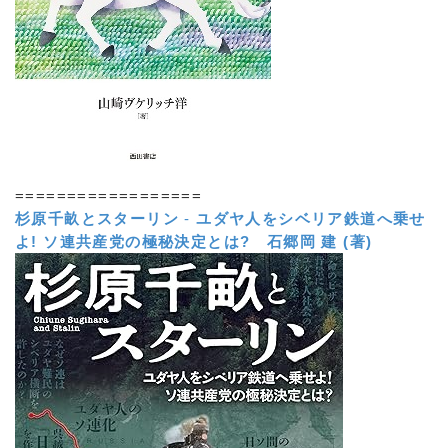
==================
杉原千畝とスターリン
-
ユダヤ人をシベリア鉄道へ乗せ
よ! ソ連共産党の極秘決定とは?
石郷岡 建 (著)