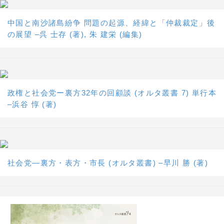
中国と南沙諸島紛争 問題の起源、経緯と「仲裁裁定」後
の展望 –呉 士存 (著), 朱 建栄 (編集)
政権と社会党ー裏方32年の回顧談 (オルタ叢書 7) 単行本
–浜谷 惇 (著)
社会党―裏方・表方・市長 (オルタ叢書) –早川 勝 (著)