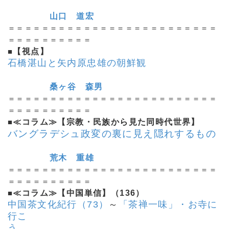
山口 道宏
＝＝＝＝＝＝＝＝＝＝＝＝＝＝＝＝＝＝＝＝＝＝＝＝＝
＝＝＝＝＝＝＝＝＝＝
■
【視点】
石橋湛山と矢内原忠雄の朝鮮観
桑ヶ谷 森男
＝＝＝＝＝＝＝＝＝＝＝＝＝＝＝＝＝＝＝＝＝＝＝＝＝
＝＝＝＝＝＝＝＝＝＝
■
≪コラム≫【宗教・民族から見た同時代世界】
バングラデシュ政変の裏に見え隠れするもの
荒木 重雄
＝＝＝＝＝＝＝＝＝＝＝＝＝＝＝＝＝＝＝＝＝＝＝＝＝
＝＝＝＝＝＝＝＝＝＝
■
≪コラム≫【中国単信】（136）
中国茶文化紀行（73）
～
「茶禅一味」・お寺に
行こ
う