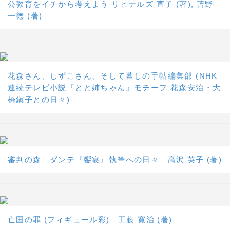
公教育をイチから考えよう リヒテルズ 直子 (著), 苫野
一徳 (著)
花森さん、しずこさん、そして暮しの手帖編集部 (NHK
連続テレビ小説『とと姉ちゃん』モチーフ 花森安治・大
橋鎭子との日々)
審判の森―ダンテ『饗宴』執筆への日々 高沢 英子 (著)
亡国の罪 (フィギュール彩) 工藤 寛治 (著)