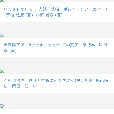
いま言わずして 二人誌「埴輪」単行本（ソフトカバー）
–宇治 敏彦 (著), 小榑 雅章 (著)
天皇陛下“8・8ビデオメッセージ”の真実 単行本 –添田
馨 (著)
革新自治体 熱狂と挫折に何を学ぶか(中公新書) Kindle
版 岡田一郎 (著)