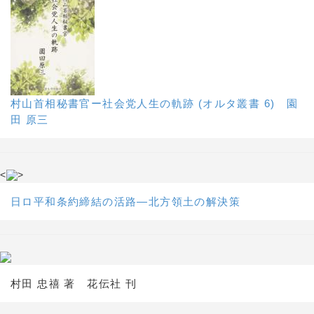
村山首相秘書官ー社会党人生の軌跡 (オルタ叢書 6) 園
田 原三
<
>
日ロ平和条約締結の活路―北方領土の解決策
村田 忠禧 著 花伝社 刊