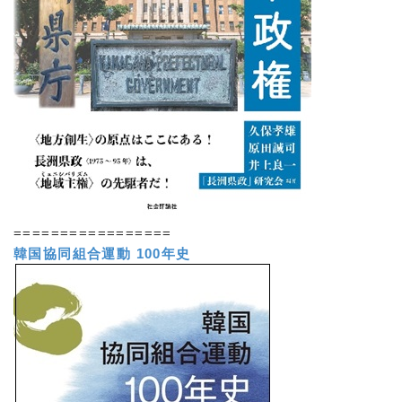
=================
韓国協同組合運動 100年史