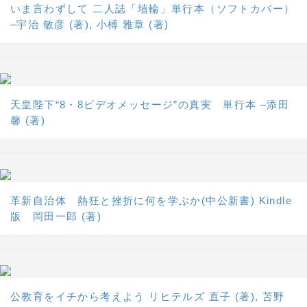
いま言わずして 二人誌「埴輪」単行本（ソフトカバー）
–宇治 敏彦 (著), 小榑 雅章 (著)
天皇陛下“8・8ビデオメッセージ”の真実 単行本 –添田
馨 (著)
革新自治体 熱狂と挫折に何を学ぶか(中公新書) Kindle
版 岡田一郎 (著)
公教育をイチから考えよう リヒテルズ 直子 (著), 苫野