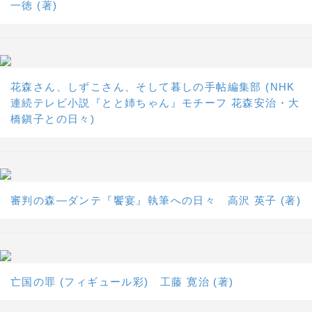
一徳 (著)
花森さん、しずこさん、そして暮しの手帖編集部 (NHK
連続テレビ小説『とと姉ちゃん』モチーフ 花森安治・大
橋鎭子との日々)
審判の森―ダンテ『饗宴』執筆への日々 高沢 英子 (著)
亡国の罪 (フィギュール彩) 工藤 寛治 (著)