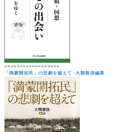
==================
「満蒙開拓民」の悲劇を越えて
-
大類善啓編著