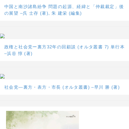
中国と南沙諸島紛争 問題の起源、経緯と「仲裁裁定」後
の展望 –呉 士存 (著), 朱 建栄 (編集)
政権と社会党ー裏方32年の回顧談 (オルタ叢書 7) 単行本
–浜谷 惇 (著)
社会党―裏方・表方・市長 (オルタ叢書) –早川 勝 (著)