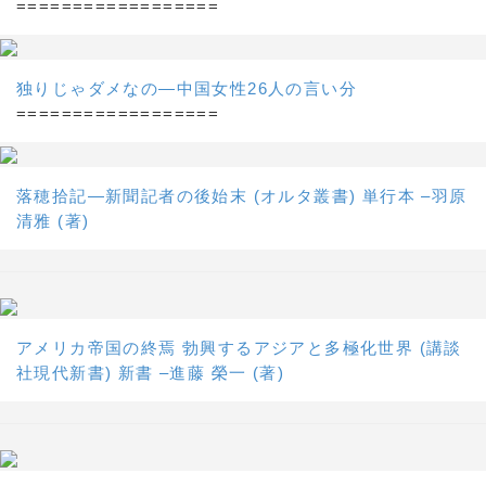
==================
独りじゃダメなの―中国女性26人の言い分
==================
落穂拾記―新聞記者の後始末 (オルタ叢書) 単行本 –羽原
清雅 (著)
アメリカ帝国の終焉 勃興するアジアと多極化世界 (講談
社現代新書) 新書 –進藤 榮一 (著)