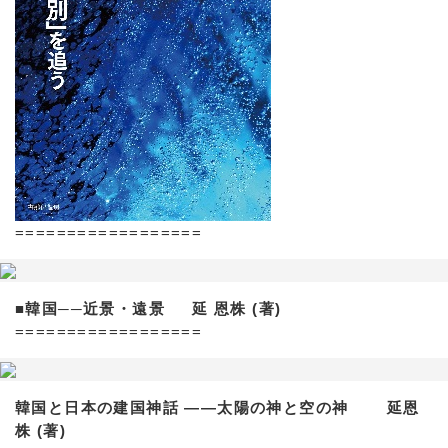
==================
■韓国──近景・遠景 延 恩株 (著)
==================
韓国と日本の建国神話 ——太陽の神と空の神 延恩
株 (著)