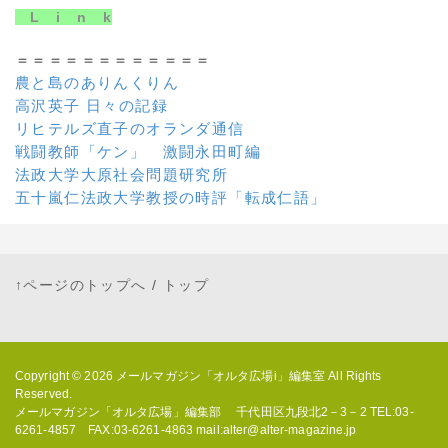
L i n k
＝＝＝＝＝＝＝＝＝＝＝＝
農と島のありんくりん
高沢英子 日々の記録
リヒテルズ直子のオランダ通信
戦闘教師「ケン」 激闘永田町編
法政大学大原社会問題研究所
五十嵐仁法政大学教授の時評「転成仁語」
↑ページのトップへ
/
トップ
Copyright © 2026
メールマガジン「オルタ広場i」編集室
All Rights
Reserved.
メールマガジン「オルタ広場」編集部 千代田区九段北2－3－2 TEL:03-
6261-4857 FAX:03-6261-4863 mail:alter@alter-magazine.jp