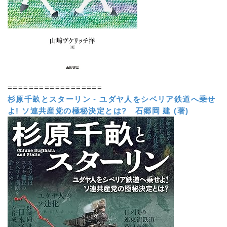
==================
杉原千畝とスターリン
-
ユダヤ人をシベリア鉄道へ乗せ
よ! ソ連共産党の極秘決定とは?
石郷岡 建 (著)