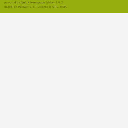
powered by
Quick Homepage Maker
7.0.2
based on PukiWiki 1.4.7 License is GPL.
HAIK