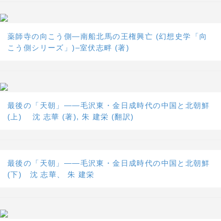
薬師寺の向こう側―南船北馬の王権興亡 (幻想史学「向
こう側シリーズ」)–室伏志畔 (著)
最後の「天朝」――毛沢東・金日成時代の中国と北朝鮮
(上) 沈 志華 (著), 朱 建栄 (翻訳)
最後の「天朝」――毛沢東・金日成時代の中国と北朝鮮
(下) 沈 志華、 朱 建栄