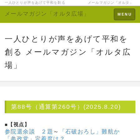
一人ひとりが声をあげて平和を創る メールマガジン「オルタ」
メールマガジン「オルタ広場」
Toggle
MENU
navigation
一人ひとりが声をあげて平和を
創る メールマガジン「オルタ広
場」
第88号（通算第260号）(2025.8.20)
■
【視点】
参院選余談 ２題
～
「石破おろし」難航か
「参政党」定着度は？