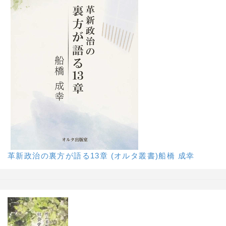
革新政治の裏方が語る13章 (オルタ叢書)船橋 成幸