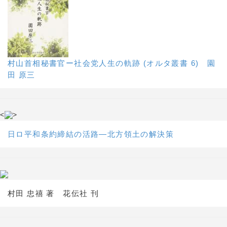
村山首相秘書官ー社会党人生の軌跡 (オルタ叢書 6) 園
田 原三
<
>
日ロ平和条約締結の活路―北方領土の解決策
村田 忠禧 著 花伝社 刊