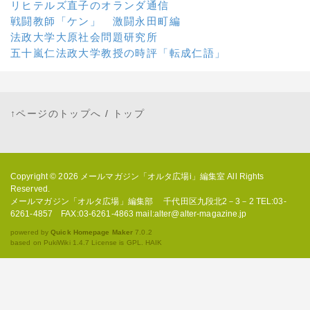
リヒテルズ直子のオランダ通信
戦闘教師「ケン」 激闘永田町編
法政大学大原社会問題研究所
五十嵐仁法政大学教授の時評「転成仁語」
↑ページのトップへ
/
トップ
Copyright © 2026
メールマガジン「オルタ広場i」編集室
All Rights
Reserved.
メールマガジン「オルタ広場」編集部 千代田区九段北2－3－2 TEL:03-
6261-4857 FAX:03-6261-4863 mail:alter@alter-magazine.jp
powered by
Quick Homepage Maker
7.0.2
based on PukiWiki 1.4.7 License is GPL.
HAIK