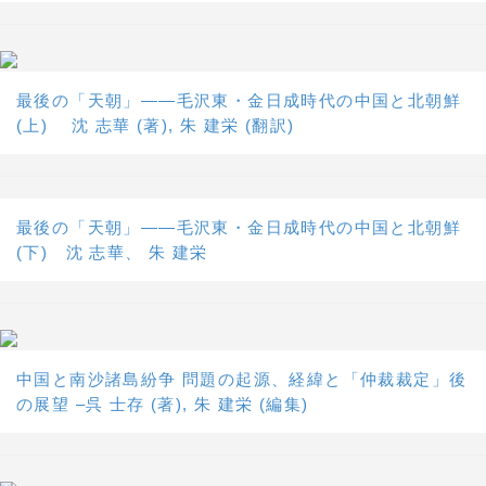
最後の「天朝」――毛沢東・金日成時代の中国と北朝鮮
(上) 沈 志華 (著), 朱 建栄 (翻訳)
最後の「天朝」――毛沢東・金日成時代の中国と北朝鮮
(下) 沈 志華、 朱 建栄
中国と南沙諸島紛争 問題の起源、経緯と「仲裁裁定」後
の展望 –呉 士存 (著), 朱 建栄 (編集)