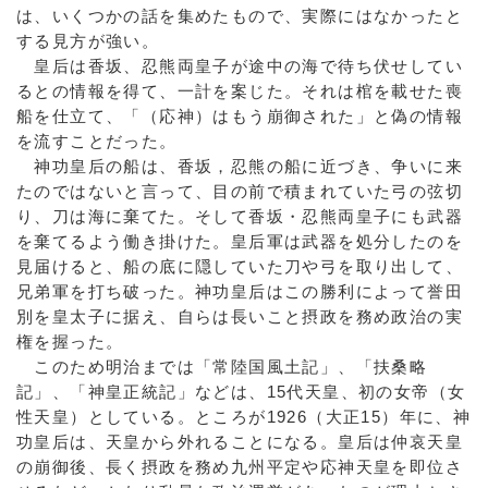
は、いくつかの話を集めたもので、実際にはなかったと
する見方が強い。
皇后は香坂、忍熊両皇子が途中の海で待ち伏せしてい
るとの情報を得て、一計を案じた。それは棺を載せた喪
船を仕立て、「（応神）はもう崩御された」と偽の情報
を流すことだった。
神功皇后の船は、香坂，忍熊の船に近づき、争いに来
たのではないと言って、目の前で積まれていた弓の弦切
り、刀は海に棄てた。そして香坂・忍熊両皇子にも武器
を棄てるよう働き掛けた。皇后軍は武器を処分したのを
見届けると、船の底に隠していた刀や弓を取り出して、
兄弟軍を打ち破った。神功皇后はこの勝利によって誉田
別を皇太子に据え、自らは長いこと摂政を務め政治の実
権を握った。
このため明治までは「常陸国風土記」、「扶桑略
記」、「神皇正統記」などは、15代天皇、初の女帝（女
性天皇）としている。ところが1926（大正15）年に、神
功皇后は、天皇から外れることになる。皇后は仲哀天皇
の崩御後、長く摂政を務め九州平定や応神天皇を即位さ