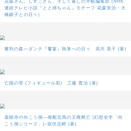
花森さん、しずこさん、そして暮しの手帖編集部 (NHK
連続テレビ小説『とと姉ちゃん』モチーフ 花森安治・大
橋鎭子との日々)
審判の森―ダンテ『饗宴』執筆への日々 高沢 英子 (著)
亡国の罪 (フィギュール彩) 工藤 寛治 (著)
薬師寺の向こう側―南船北馬の王権興亡 (幻想史学「向
こう側シリーズ」)–室伏志畔 (著)