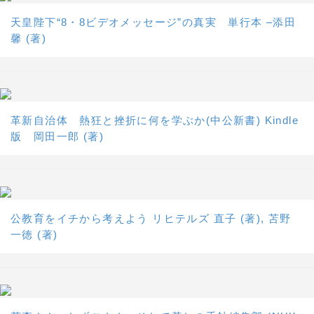
天皇陛下“8・8ビデオメッセージ”の真実 単行本 –添田
馨 (著)
革新自治体 熱狂と挫折に何を学ぶか(中公新書) Kindle
版 岡田一郎 (著)
公教育をイチから考えよう リヒテルズ 直子 (著), 苫野
一徳 (著)