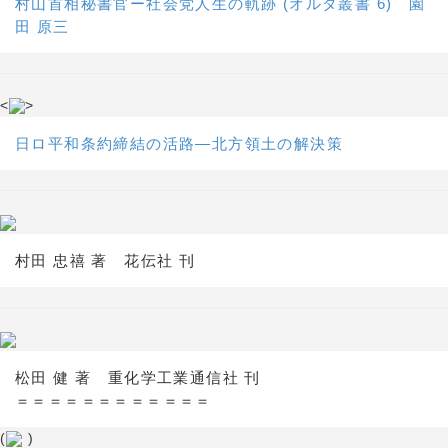
村山首相秘書官ー社会党人生の軌跡 (オルタ叢書 6) 園
田 原三
<
>
日ロ平和条約締結の活路―北方領土の解決策
村田 忠禧 著 花伝社 刊
松田 健 著 重化学工業通信社 刊
＝＝＝＝＝＝＝＝＝＝＝＝
(
)