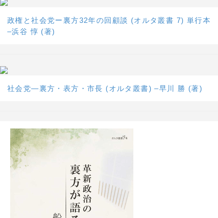
政権と社会党ー裏方32年の回顧談 (オルタ叢書 7) 単行本
–浜谷 惇 (著)
社会党―裏方・表方・市長 (オルタ叢書) –早川 勝 (著)