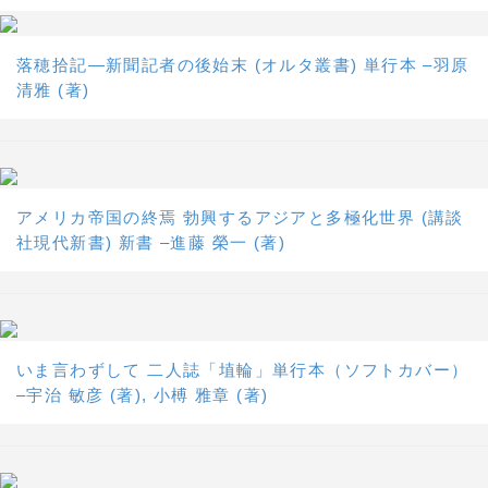
落穂拾記―新聞記者の後始末 (オルタ叢書) 単行本 –羽原
清雅 (著)
アメリカ帝国の終焉 勃興するアジアと多極化世界 (講談
社現代新書) 新書 –進藤 榮一 (著)
いま言わずして 二人誌「埴輪」単行本（ソフトカバー）
–宇治 敏彦 (著), 小榑 雅章 (著)