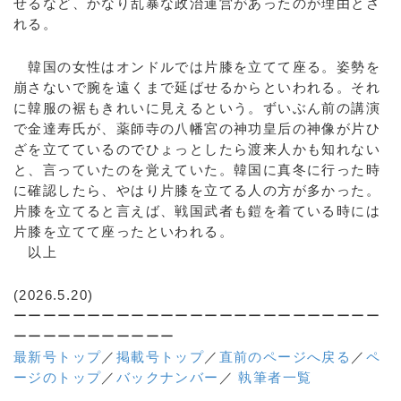
せるなど、かなり乱暴な政治運営があったのが理由とさ
れる。
韓国の女性はオンドルでは片膝を立てて座る。姿勢を
崩さないで腕を遠くまで延ばせるからといわれる。それ
に韓服の裾もきれいに見えるという。ずいぶん前の講演
で金達寿氏が、薬師寺の八幡宮の神功皇后の神像が片ひ
ざを立てているのでひょっとしたら渡来人かも知れない
と、言っていたのを覚えていた。韓国に真冬に行った時
に確認したら、やはり片膝を立てる人の方が多かった。
片膝を立てると言えば、戦国武者も鎧を着ている時には
片膝を立てて座ったといわれる。
以上
(2026.5.20)
ーーーーーーーーーーーーーーーーーーーーーーーーー
ーーーーーーーーーーー
最新号トップ
／
掲載号トップ
／
直前のページへ戻る
／
ペ
ージのトップ
／
バックナンバー
／
執筆者一覧