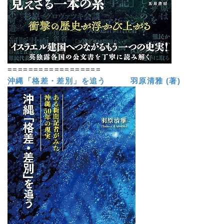
==================
沖縄「格差・差別」を追う 羽原清雅 (著)