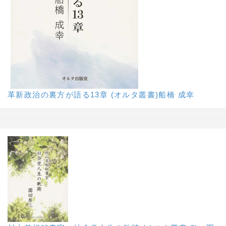
革新政治の裏方が語る13章 (オルタ叢書)船橋 成幸