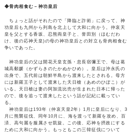
◆骨肉相食む－神功皇后
ちょっと話がそれたので「降臨と詐術」に戻って、神
功皇后も九州から列島を北上して大和に向かう。仲哀天
皇を父とする香坂、忍熊両皇子と、誉田別（ほむだわ
け、後の応神天皇)の母の神功皇后との対立も骨肉相食む
争いであった。
神功皇后の父は開花天皇玄孫・息長宿彌王で、母は葛
城高顙媛（かずらきのたかぬかひめ）。皇后は沖永氏の
出身で、五代前は朝鮮半島から渡来したとされる。母方
には新羅王子として渡来した天日槍（あめのひぼこ）が
いる。天日槍は妻の阿加流比売が生まれた日本に帰った
ので、後を追って渡来したという話が記紀に載ってい
る。
神功皇后は193年（仲哀天皇2年）1月に皇后になり、3
月に熊襲征伐、同年10月に、海を渡って新羅を攻め、百
済、高句麗を服属させ凱旋。この後、応神を摂政にする
ために大和に向かう。もっともこの三韓征伐について