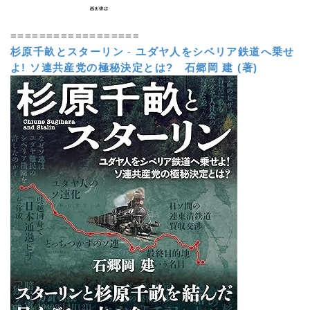
==================
杉原千畝とスターリン
-
ユダヤ人をシベリア鉄道へ乗せ
よ! ソ連共産党の極秘決定とは?
石郷岡 建 (著)