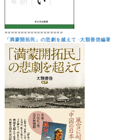
==================
「満蒙開拓民」の悲劇を越えて
-
大類善啓編著