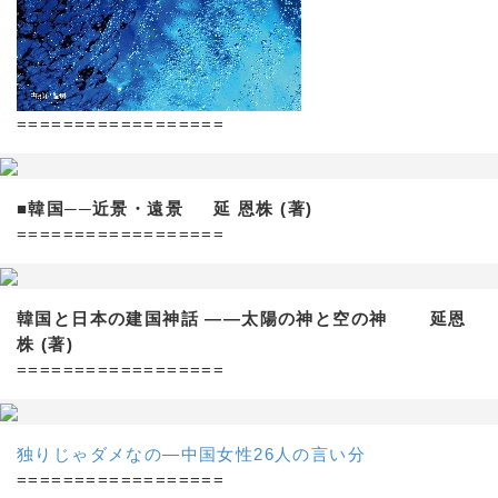
==================
■韓国──近景・遠景 延 恩株 (著)
==================
韓国と日本の建国神話 ——太陽の神と空の神 延恩
株 (著)
==================
独りじゃダメなの―中国女性26人の言い分
==================