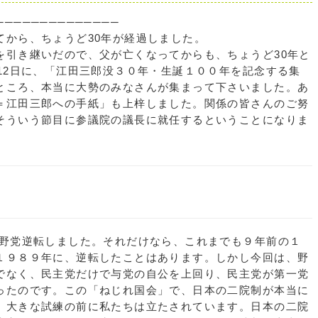
──────────────
から、ちょうど30年が経過しました。
引き継いだので、父が亡くなってからも、ちょうど30年と
12日に、「江田三郎没３０年・生誕１００年を記念する集
ところ、本当に大勢のみなさんが集まって下さいました。あ
＝江田三郎への手紙」も上梓しました。関係の皆さんのご努
そういう節目に参議院の議長に就任するということになりま
野党逆転しました。それだけなら、これまでも９年前の１
１９８９年に、逆転したことはあります。しかし今回は、野
でなく、民主党だけで与党の自公を上回り、民主党が第一党
ったのです。この「ねじれ国会」で、日本の二院制が本当に
、大きな試練の前に私たちは立たされています。日本の二院