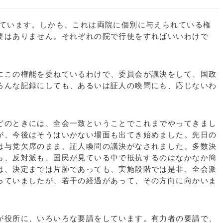
ています。しかも、これは両院に個別に与えられている権
要はありません。それぞれの院で行使をすればいいわけで
この権能を委ねているわけで、委員会が議決をして、国政
ろんな記録にしても、あるいは証人の喚問にも、応じないわ
のときには、全会一致ということでこれまでやってきまし
が、今後はそうはいかない場面も出てき始めました。先日の
は与党欠席のまま、証人喚問の議決がなされました。多数決
ら、反対派も、国民が見ている中で抵抗するのはなかなか簡
は、決定までは片肺であっても、実施段階では是非、全会派
っていましたが、若干の経過があって、その方向に向かいま
役所に、いろいろな要請をしています。有力者の要請で、