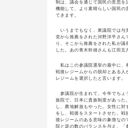
制は、議会を通じて国民の意思を
機能して、より素晴らしい国民の
てきます。
いうまでもなく、衆議院では与党
党から推薦をされた河野洋平さん
り、そこから推薦をされた私が議
した。あの青木幹雄さんも江田五
私はこの参議院選挙の最中に、有
戦後レジームからの脱却とある人
レジームを選択したと言います。
参議院が生まれて、今年でちょう
族院で、日本に貴族制度があった
し、農地解放もやった。女性に対
をし、戦後をスタートさせた。戦
後レジームのある意味の象徴なの
院と逆の数のバランスを与え、「