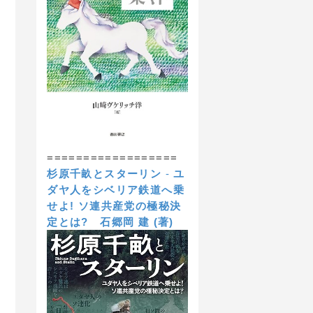
==================
杉原千畝とスターリン
-
ユ
ダヤ人をシベリア鉄道へ乗
せよ! ソ連共産党の極秘決
定とは?
石郷岡 建 (著)