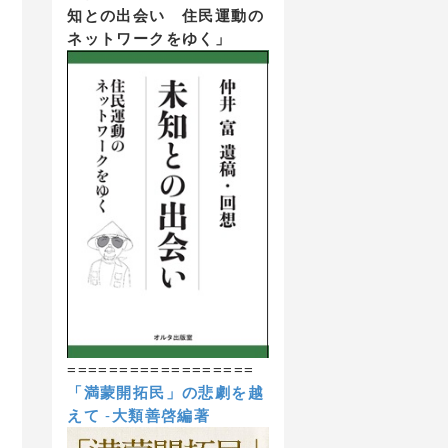
知との出会い 住民運動の
ネットワークをゆく」
==================
「満蒙開拓民」の悲劇を越
えて
-
大類善啓編著