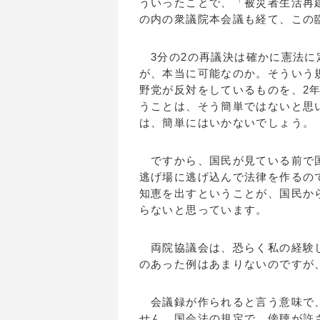
ういったことで、「被災者生活再
の内の衆議院本会議も経て、この
3分の2の再議決は確かに憲法に
が、本当に可能なのか。そういう
野党が反対をしているものを、2
うことは、そう簡単ではないと思
は、簡単にはいかないでしょう。
ですから、国民が見ている前で国
逃げ場に逃げ込んで法律を作るの
知恵を出すということが、国民か
らないと思っています。
両院協議会は、恐らく私の経験し
のあった例はあまりないのですが
会議録が作られると言う意味で、
せん。国会法の規定で、傍聴が許