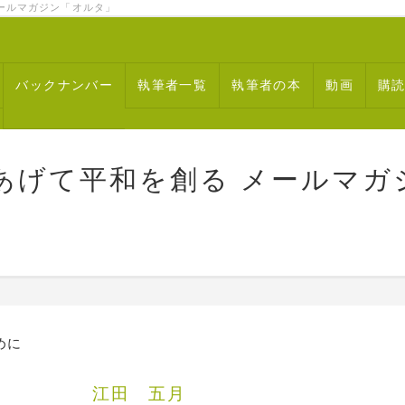
ルマガジン「オルタ」
バックナンバー
執筆者一覧
執筆者の本
動画
購
あげて平和を創る メールマガ
めに
して－ 江田 五月