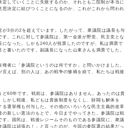
決定していくことに失敗するのか、それとも二院制が本当に
意思決定に結びつくことになるのか、これがこれから問われ
が3分の2を超えています。したがって、衆議院は議長も与
です。これに対して参議院は、第一会派が野党、民主党とな
長になった。しかも240人が投票したのですが、私は満票で
月と書いたのです。副議長になった山東さんも満票でした。
権者に「参議院というのは何ですか」と問いかけました。
が言えば、別の人は、あの戦争の惨禍を経て、私たちは戦後
ど60年です。戦前は、参議院はありません。あったのは貴
。しかし戦後、私どもは貴族制度をなくし、財閥も解体を
する選挙権も付与した。その他のいろいろな民主主義的改革
後の新しい憲法のもとで、今日までやってきた。参議院は戦
です。国民は、戦後レジームそのものである参議院に、衆議
参議院は頑張れ！」と言ったのが、今回の参院選の結果だっ