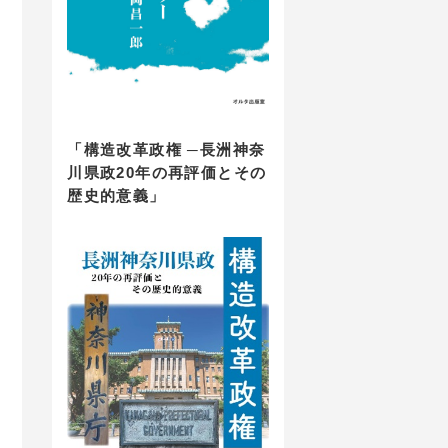
「構造改革政権 ─長洲神奈
川県政20年の再評価とその
歴史的意義」