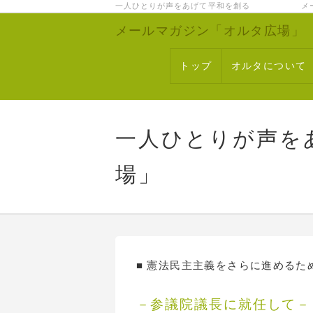
一人ひとりが声をあげて平和を創る メー
メールマガジン「オルタ広場」
トップ
オルタについて
一人ひとりが声を
場」
■ 憲法民主主義をさらに進めるた
－参議院議長に就任