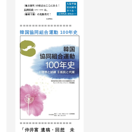
=================
韓国協同組合運動 100年史
=================
「仲井富 遺稿・回想 未