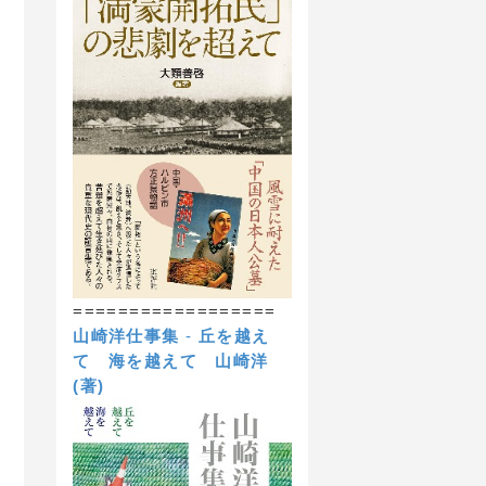
==================
山崎洋仕事集
-
丘を越え
て 海を越えて
山崎洋
(著)