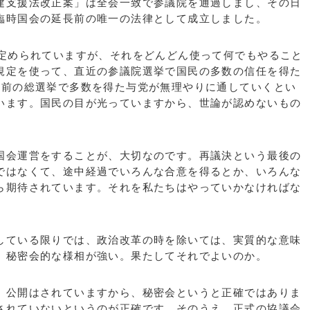
建支援法改正案」は全会一致で参議院を通過しまし、その日
臨時国会の延長前の唯一の法律として成立しました。
定められていますが、それをどんどん使って何でもやること
規定を使って、直近の参議院選挙で国民の多数の信任を得た
年前の総選挙で多数を得た与党が無理やりに通していくとい
います。国民の目が光っていますから、世論が認めないもの
会運営をすることが、大切なのです。再議決という最後の
ではなくて、途中経過でいろんな合意を得るとか、いろんな
ら期待されています。それを私たちはやっていかなければな
ている限りでは、政治改革の時を除いては、実質的な意味
、秘密会的な様相が強い。果たしてそれでよいのか。
公開はされていますから、秘密会というと正確ではありま
されていないというのが正確です。そのうえ、正式の協議会