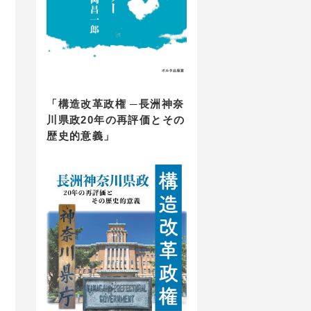
「構造改革政権 ─長洲神奈
川県政20年の再評価とその
歴史的意義」