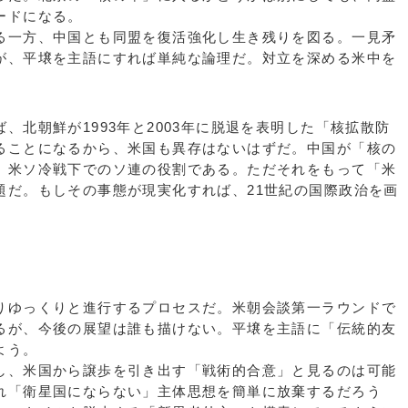
ードになる。
一方、中国とも同盟を復活強化し生き残りを図る。一見矛
が、平壌を主語にすれば単純な論理だ。対立を深める米中を
北朝鮮が1993年と2003年に脱退を表明した「核拡散防
ることになるから、米国も異存はないはずだ。中国が「核の
、米ソ冷戦下でのソ連の役割である。ただそれをもって「米
題だ。もしその事態が現実化すれば、21世紀の国際政治を画
ゆっくりと進行するプロセスだ。米朝会談第一ラウンドで
るが、今後の展望は誰も描けない。平壌を主語に「伝統的友
よう。
、米国から譲歩を引き出す「戦術的合意」と見るのは可能
れ「衛星国にならない」主体思想を簡単に放棄するだろう