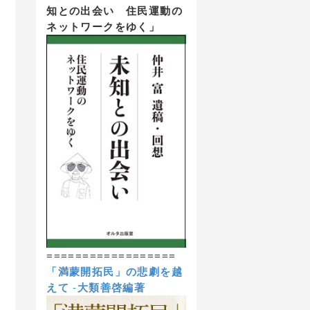
知との出会い 住民運動の
ネットワークをゆく」
==================
「満蒙開拓民」の悲劇を越
えて
-
大類善啓編著