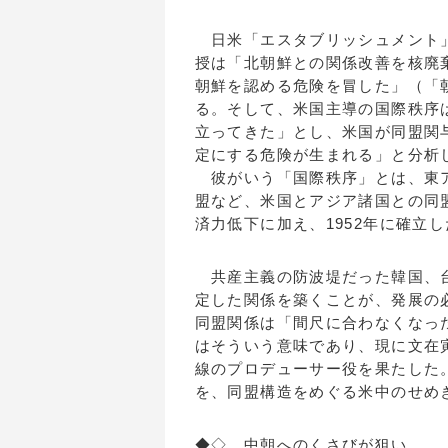
日米「エスタブリッシュメント」
授は「北朝鮮との関係改善を核廃
朝鮮を認める危険を冒した」（「
る。そして、米国主導の国際秩序
立ってきた」とし、米国が同盟関
定にする危険が生まれる」と分析
彼がいう「国際秩序」とは、東ア
盟など、米国とアジア諸国との同
済力低下に加え、1952年に確立
共産主義の防波堤だった韓国、台
定した関係を築くことが、発展の
同盟関係は「間尺に合わなくなっ
はそういう意味であり、現に文在
線のプロデューサー役を果たした
を、同盟構造をめぐる米中のせめ
◆◇ 中朝へのくさびが狙い