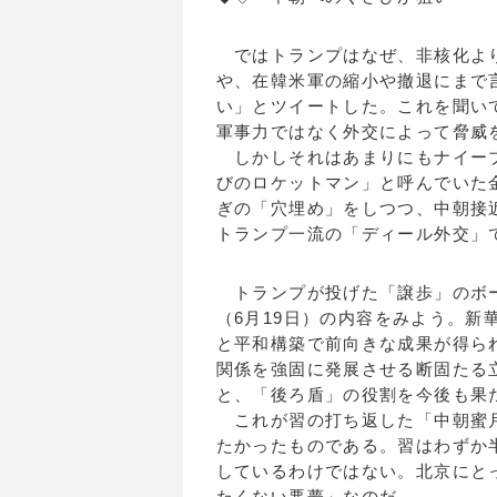
ではトランプはなぜ、非核化より
や、在韓米軍の縮小や撤退にまで
い」とツイートした。これを聞い
軍事力ではなく外交によって脅威
しかしそれはあまりにもナイーブ
びのロケットマン」と呼んでいた
ぎの「穴埋め」をしつつ、中朝接
トランプ一流の「ディール外交」
トランプが投げた「譲歩」のボー
（6月19日）の内容をみよう。
と平和構築で前向きな成果が得ら
関係を強固に発展させる断固たる
と、「後ろ盾」の役割を今後も果
これが習の打ち返した「中朝蜜月
たかったものである。習はわずか
しているわけではない。北京にと
たくない悪夢」なのだ。