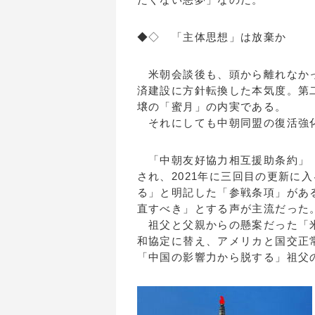
◆◇ 「主体思想」は放棄か
米朝会談後も、頭から離れなかっ
済建設に方針転換した本気度。第
壌の「蜜月」の内実である。
それにしても中朝同盟の復活強
「中朝友好協力相互援助条約」（中
され、2021年に三回目の更新に
る」と明記した「参戦条項」があ
直すべき」とする声が主流だった
祖父と父親からの懸案だった「米
和協定に替え、アメリカと国交正
「中国の影響力から脱する」祖父