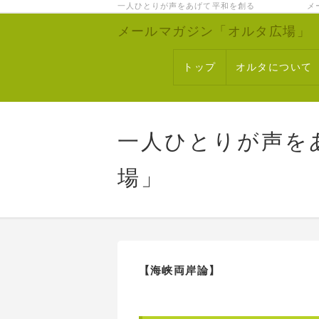
一人ひとりが声をあげて平和を創る メー
メールマガジン「オルタ広場」
トップ
オルタについて
一人ひとりが声を
場」
【海峡両岸論】