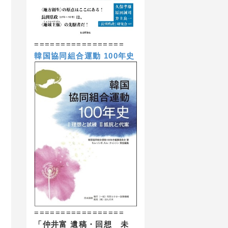
=================
韓国協同組合運動 100年史
=================
「仲井富 遺稿・回想 未