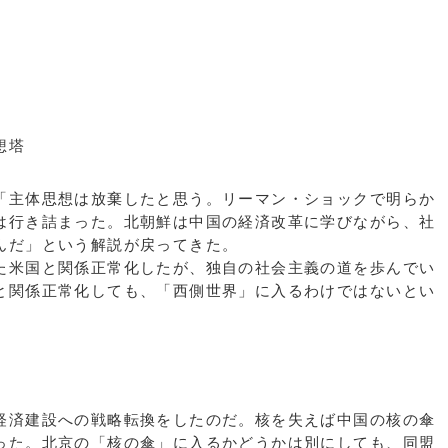
想塔
主体思想は放棄したと思う。リーマン・ショックで明らか
は行き詰まった。北朝鮮は中国の経済改革に学びながら、社
んだ」という解説が戻ってきた。
米国と関係正常化したが、独自の社会主義の道を歩んでい
と関係正常化しても、「西側世界」に入るわけではないとい
済建設への戦略転換をしたのだ。核を失えば中国の核の傘
った。北京の「核の傘」に入るかどうかは別にしても、同盟