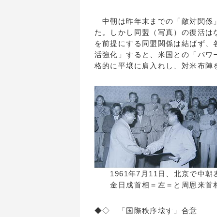
中朝は昨年末までの「敵対関係」
た。しかし同盟（写真）の復活は
を前提にする同盟関係は結ばず、
活強化」すると、米国との「パワ
格的に平壌に肩入れし、対米布陣
1961年7月11日、北京で中
金日成首相＝左＝と周恩来首相～wi
◆◇ 「国際秩序壊す」合意