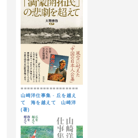
==================
山崎洋仕事集
-
丘を越え
て 海を越えて
山崎洋
(著)