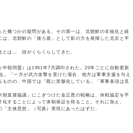
た幾つかの疑問がある。その第一は、北朝鮮の非核化と経
二は、北朝鮮の「後ろ盾」として影の力を発揮した北京と平
化とは… 頭がくらくらしてきた。
朝同盟）は1961年7月調印された。20年ごとに自動更新
入る。「一方が武力攻撃を受けた場合、他方は軍事支援を与え
るものの、中国では「既に形骸化している」「軍事条項は見
。
朝直接協議」にこぎつけた金正恩の戦略は、休戦協定を平
常化することによって体制保証を得ること。それに加え、
の「主体思想」（写真）実現にあったはずだ。