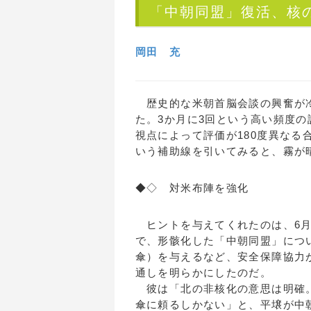
「中朝同盟」復活、核
岡田 充
歴史的な米朝首脳会談の興奮が冷
た。3か月に3回という高い頻度
視点によって評価が180度異な
いう補助線を引いてみると、霧が
◆◇ 対米布陣を強化
ヒントを与えてくれたのは、6月
で、形骸化した「中朝同盟」につ
傘）を与えるなど、安全保障協力
通しを明らかにしたのだ。
彼は「北の非核化の意思は明確。
傘に頼るしかない」と、平壌が中