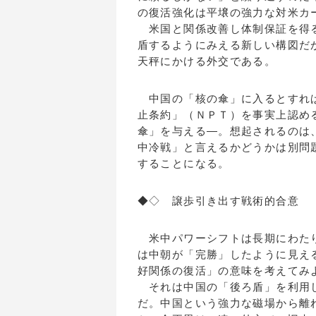
の復活強化は平壌の強力な対米カ
米国と関係改善し体制保証を得る
盾するようにみえる新しい構図だ
天秤にかける外交である。
中国の「核の傘」に入るとすれば、
止条約」（ＮＰＴ）を事実上認め
傘」を与える―。想起されるのは
中冷戦」と言えるかどうかは別問
することになる。
◆◇ 譲歩引き出す戦術的合意
米中パワーシフトは長期にわたり
は中朝が「完勝」したように見え
好関係の復活」の意味を考えてみ
それは中国の「後ろ盾」を利用し
だ。中国という強力な磁場から離