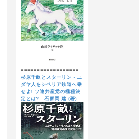
==================
杉原千畝とスターリン
-
ユ
ダヤ人をシベリア鉄道へ乗
せよ! ソ連共産党の極秘決
定とは?
石郷岡 建 (著)