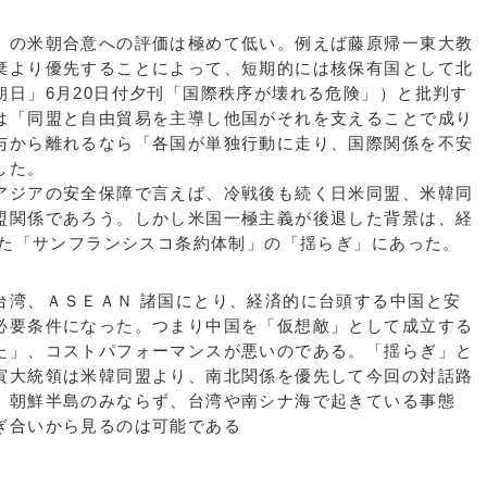
の米朝合意への評価は極めて低い。例えば藤原帰一東大教
棄より優先することによって、短期的には核保有国として北
朝日」6月20日付夕刊「国際秩序が壊れる危険」）と批判す
は「同盟と自由貿易を主導し他国がそれを支えることで成り
与から離れるなら「各国が単独行動に走り、国際関係を不安
した。
ジアの安全保障で言えば、冷戦後も続く日米同盟、米韓同
盟関係であろう。しかし米国一極主義が後退した背景は、経
した「サンフランシスコ条約体制」の「揺らぎ」にあった。
湾、ＡＳＥＡＮ 諸国にとり、経済的に台頭する中国と安
必要条件になった。つまり中国を「仮想敵」として成立する
た」、コストパフォーマンスが悪いのである。「揺らぎ」と
寅大統領は米韓同盟より、南北関係を優先して今回の対話路
。朝鮮半島のみならず、台湾や南シナ海で起きている事態
ぎ合いから見るのは可能である