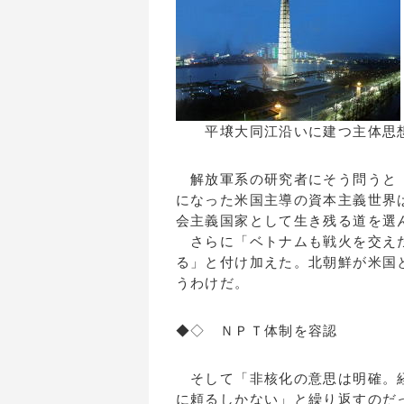
平壌大同江沿いに建つ主体思
解放軍系の研究者にそう問うと「
になった米国主導の資本主義世界
会主義国家として生き残る道を選
さらに「ベトナムも戦火を交えた
る」と付け加えた。北朝鮮が米国
うわけだ。
◆◇ ＮＰＴ体制を容認
そして「非核化の意思は明確。経
に頼るしかない」と繰り返すのだ