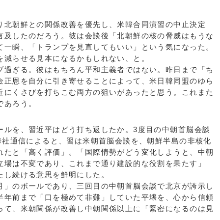
北朝鮮との関係改善を優先し、米韓合同演習の中止決定
言及したのだろう。彼は会談後「北朝鮮の核の脅威はもうな
て一瞬、「トランプを見直してもいい」という気になった。
を減らせる見本になるかもしれない、と。
過ぎる。彼はもちろん平和主義者ではない。昨日まで「ち
金正恩を自分に引き寄せることによって、米日韓同盟のゆら
近にくさびを打ちこむ両方の狙いがあったと思う。これまた
であろう。
ルを、習近平はどう打ち返したか。3度目の中朝首脳会談
新華社通信によると、習は米朝首脳会談を、朝鮮半島の非核化
れたと「高く評価」。「国際情勢がどう変化しようと、中朝
立場は不変であり、これまで通り建設的な役割を果たす」
たし続ける意思を鮮明にした。
」のボールであり、三回目の中朝首脳会談で北京が誇示し
半年前まで「口を極めて非難」していた平壌を、心から信頼
って、米朝関係が改善し中朝関係以上に「緊密になるのは見