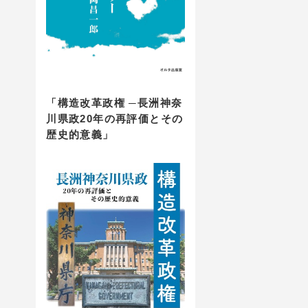
「構造改革政権 ─長洲神奈
川県政20年の再評価とその
歴史的意義」