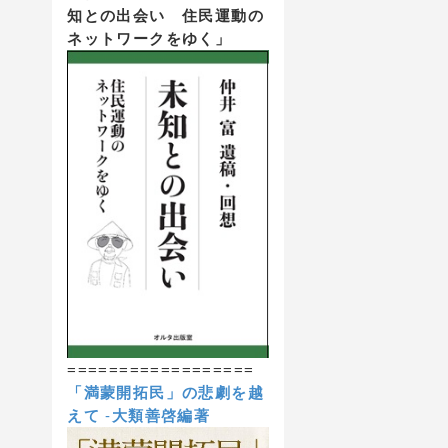
知との出会い 住民運動の
ネットワークをゆく」
==================
「満蒙開拓民」の悲劇を越
えて
-
大類善啓編著