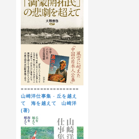
==================
山崎洋仕事集
-
丘を越え
て 海を越えて
山崎洋
(著)