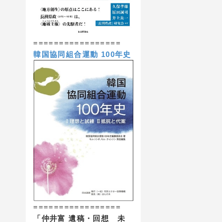
=================
韓国協同組合運動 100年史
=================
「仲井富 遺稿・回想 未