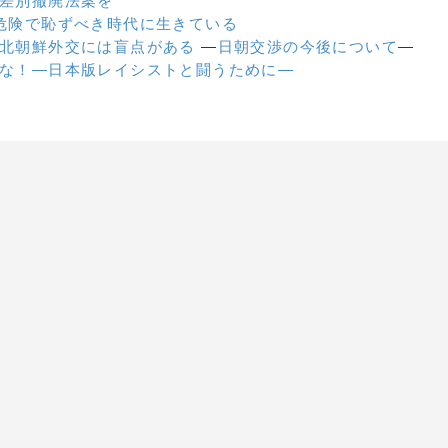
差別撤廃法案を
危険で恥ずべき時代に生きている
北朝鮮外交には盲点がある
—
日朝交渉の今後について
—
な！—日本版レイシストと闘うために—