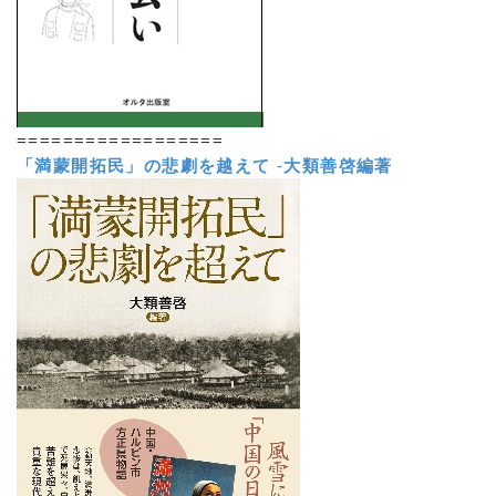
==================
「満蒙開拓民」の悲劇を越えて
-
大類善啓編著