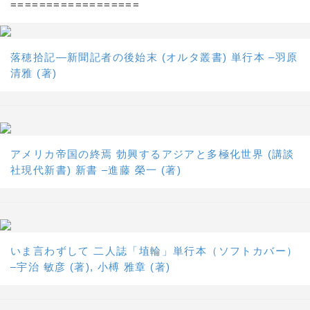
==================
落穂拾記―新聞記者の後始末 (オルタ叢書) 単行本 –羽原
清雅 (著)
アメリカ帝国の終焉 勃興するアジアと多極化世界 (講談
社現代新書) 新書 –進藤 榮一 (著)
いま言わずして 二人誌「埴輪」単行本（ソフトカバー）
–宇治 敏彦 (著), 小榑 雅章 (著)