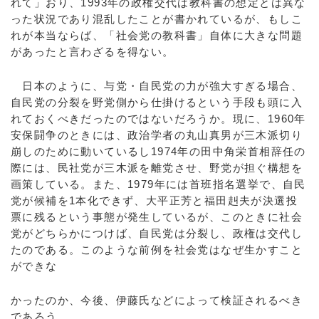
れて」おり、1993年の政権交代は教科書の想定とは異な
った状況であり混乱したことが書かれているが、もしこ
れが本当ならば、「社会党の教科書」自体に大きな問題
があったと言わざるを得ない。
日本のように、与党・自民党の力が強大すぎる場合、
自民党の分裂を野党側から仕掛けるという手段も頭に入
れておくべきだったのではないだろうか。現に、1960年
安保闘争のときには、政治学者の丸山真男が三木派切り
崩しのために動いているし1974年の田中角栄首相辞任の
際には、民社党が三木派を離党させ、野党が担ぐ構想を
画策している。また、1979年には首班指名選挙で、自民
党が候補を1本化できず、大平正芳と福田赳夫が決選投
票に残るという事態が発生しているが、このときに社会
党がどちらかにつけば、自民党は分裂し、政権は交代し
たのである。このような前例を社会党はなぜ生かすこと
ができな
かったのか、今後、伊藤氏などによって検証されるべき
であろう。