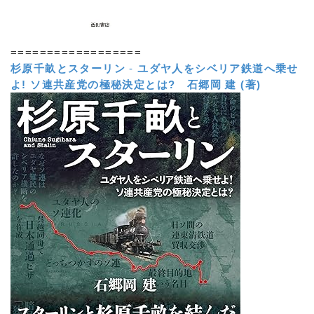
==================
杉原千畝とスターリン
-
ユダヤ人をシベリア鉄道へ乗せ
よ! ソ連共産党の極秘決定とは?
石郷岡 建 (著)