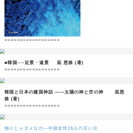
==================
■韓国──近景・遠景 延 恩株 (著)
==================
韓国と日本の建国神話 ——太陽の神と空の神 延恩
株 (著)
==================
独りじゃダメなの―中国女性26人の言い分