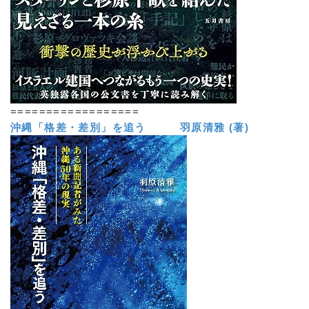
==================
沖縄「格差・差別」を追う 羽原清雅 (著)