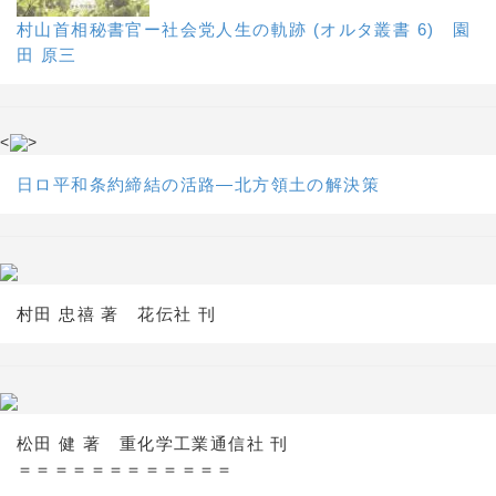
村山首相秘書官ー社会党人生の軌跡 (オルタ叢書 6) 園
田 原三
<
>
日ロ平和条約締結の活路―北方領土の解決策
村田 忠禧 著 花伝社 刊
松田 健 著 重化学工業通信社 刊
＝＝＝＝＝＝＝＝＝＝＝＝