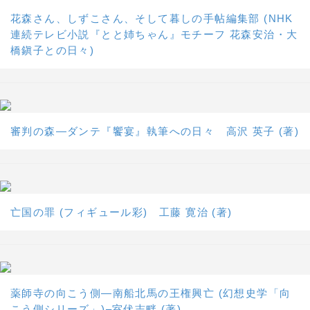
花森さん、しずこさん、そして暮しの手帖編集部 (NHK
連続テレビ小説『とと姉ちゃん』モチーフ 花森安治・大
橋鎭子との日々)
審判の森―ダンテ『饗宴』執筆への日々 高沢 英子 (著)
亡国の罪 (フィギュール彩) 工藤 寛治 (著)
薬師寺の向こう側―南船北馬の王権興亡 (幻想史学「向
こう側シリーズ」)–室伏志畔 (著)