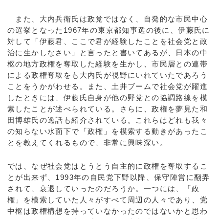
また、大内兵衛氏は政党ではなく、自発的な市民中心
の選挙となった1967年の東京都知事選の後に、伊藤氏に
対して「伊藤君、ここで君が経験したことを社会党と政
治に生かしなさい」と言ったと書いてあるが、日本の中
枢の地方政権を奪取した経験を生かし、市民層との連帯
による政権奪取をも大内氏が視野にいれていたであろう
ことをうかがわせる。また、土井ブームで社会党が躍進
したときには、伊藤氏自身が他の野党との協調路線を模
索したことが述べられている。さらに、政権を夢見た和
田博雄氏の逸話も紹介されている。これらはどれも我々
の知らない水面下で「政権」を模索する動きがあったこ
とを教えてくれるもので、非常に興味深い。
では、なぜ社会党はとうとう自主的に政権を奪取するこ
とが出来ず、1993年の自民党下野以降、保守陣営に翻弄
されて、衰退していったのだろうか。一つには、「政
権」を模索していた人々がすべて周辺の人々であり、党
中枢は政権構想を持っていなかったのではないかと思わ