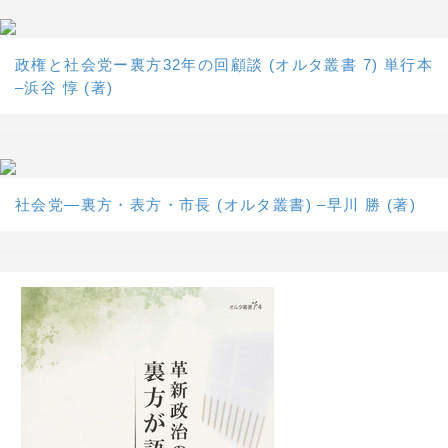
政権と社会党ー裏方32年の回顧談 (オルタ叢書 7) 単行本
–浜谷 惇 (著)
社会党―裏方・表方・市長 (オルタ叢書) –早川 勝 (著)