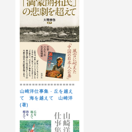
==================
山崎洋仕事集
-
丘を越え
て 海を越えて
山崎洋
(著)