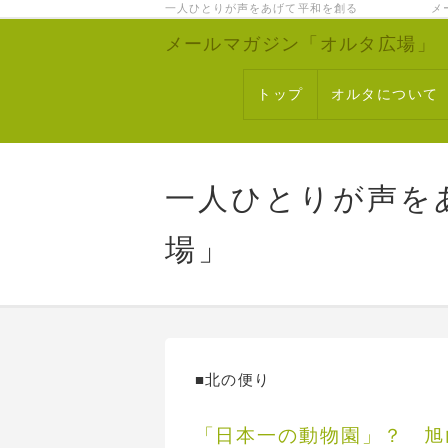
一人ひとりが声をあげて平和を創る メー
メールマガジン「オルタ広場」
トップ
オルタについて
一人ひとりが声を
場」
■北の便り
「日本一の動物園」？