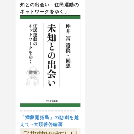
知との出会い 住民運動の
ネットワークをゆく」
==================
「満蒙開拓民」の悲劇を越
えて
-
大類善啓編著