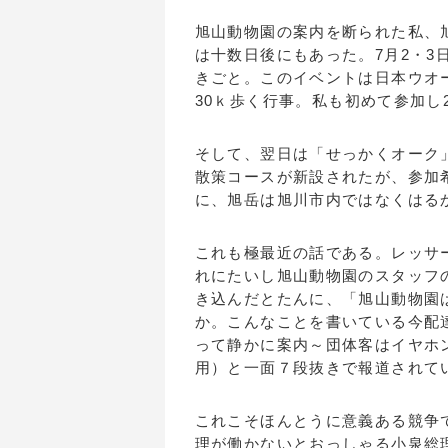
旭山動物園の案内を断られた私、
は十数日後にもあった。7月2・
きごと。このイベントは日本ウオー
30ｋ歩く行事。私も初めて参加し
そして、翌日は「せっかくオーク
散策コースが新設されたが、参加
に、旭岳は旭川市内ではなくはる
これも極最近の話である。レッサ
れにたいし旭山動物園のスタッフ
き込んだとたんに、「旭山動物園
か。こんなことを書いている今配
って静かに案内～団体客はイヤホ
用）と一面７段抜きで報道されて
これこそほんとうに意義ある競争
理が働かないとおっしゃる小泉総