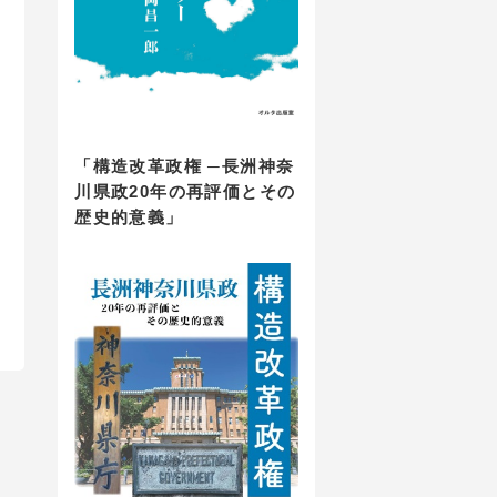
「構造改革政権 ─長洲神奈
川県政20年の再評価とその
歴史的意義」