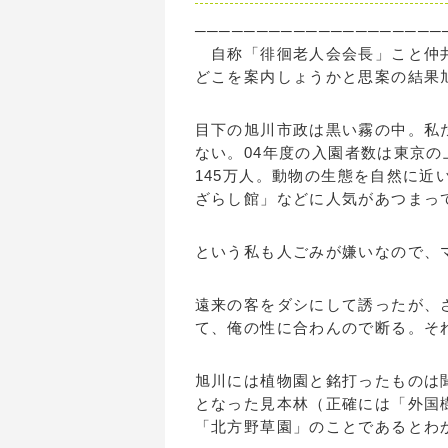
────────────────────
自称「徘徊老人会会長」こと仲井
どこを案内しょうかと思案の結果
目下の旭川市政は黒い霧の中。私
ない。04年度の入園者数は東京
145万人。動物の生態を自然に
ざらし館」などに人気があつまっ
という私も人ごみが嫌いなので、
遠来の客をダシにして誘ったが、
て、俺の性に合わんので断る。そ
旭川には植物園と銘打ったものは
となった見本林（正確には「外国
「北方野草園」のことであるとわ