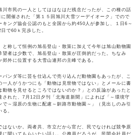
旭川市民の一人としてははなはだ残念だったが、この種の話
3日に開催された「第１５回旭川大雪ツーデイオーク」でので
キング協会公認のもと全国から約450人が参加し、１日6～
2日で60ｋ完歩した。
」と称して恒例の旭岳登山・散策に加えて今年は旭山動物園
希望者は少数で、旭岳登山・散策が圧倒的だった。ちなみ
か郊外に位置する大雪山連邦の主峰である。
ーパンダ等に芸を仕込んで売り込んだ動物園もあったが、こ
の一人がうかつにも「動物は見世物ではない」とメールに書
は動物を見せるところではないのか？」との反論があったと
達された、7月12日夕刊「北海道新聞」によれば「～環境守
ンで～湿原の生物に配慮～釧路市動物園～」（見出しのみ引
いる。
ではないか。両者共、市立だから官だ、民でなければ競争原
理に聞いてもらいたい話し。公務員だろうが、民間会社員だ