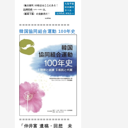
=================
韓国協同組合運動 100年史
=================
「仲井富 遺稿・回想 未