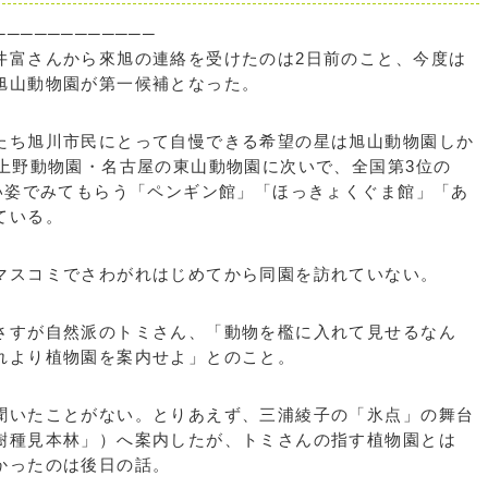
────────────
富さんから來旭の連絡を受けたのは2日前のこと、今度は
旭山動物園が第一候補となった。
たち旭川市民にとって自慢できる希望の星は旭山動物園しか
の上野動物園・名古屋の東山動物園に次いで、全国第3位の
近い姿でみてもらう「ペンギン館」「ほっきょくぐま館」「あ
ている。
マスコミでさわがれはじめてから同園を訪れていない。
さすが自然派のトミさん、「動物を檻に入れて見せるなん
れより植物園を案内せよ」とのこと。
聞いたことがない。とりあえず、三浦綾子の「氷点」の舞台
樹種見本林」）へ案内したが、トミさんの指す植物園とは
かったのは後日の話。