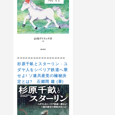
==================
杉原千畝とスターリン
-
ユ
ダヤ人をシベリア鉄道へ乗
せよ! ソ連共産党の極秘決
定とは?
石郷岡 建 (著)