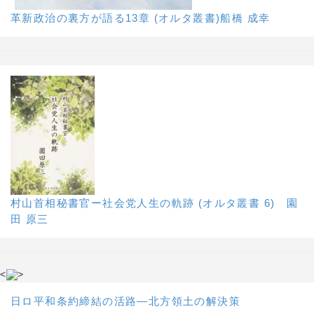
革新政治の裏方が語る13章 (オルタ叢書)船橋 成幸
村山首相秘書官ー社会党人生の軌跡 (オルタ叢書 6) 園
田 原三
<
>
日ロ平和条約締結の活路―北方領土の解決策