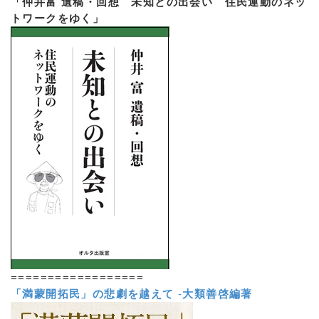
「仲井富 遺稿・回想 未知との出会い 住民運動のネッ
トワークをゆく」
==================
「満蒙開拓民」の悲劇を越えて
-
大類善啓編著