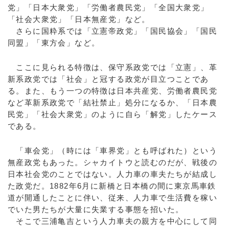
党」「日本大衆党」「労働者農民党」「全国大衆党」
「社会大衆党」「日本無産党」など。
さらに国粋系では「立憲帝政党」「国民協会」「国民
同盟」「東方会」など。
ここに見られる特徴は、保守系政党では「立憲」、革
新系政党では「社会」と冠する政党が目立つことであ
る。また、もう一つの特徴は日本共産党、労働者農民党
など革新系政党で「結社禁止」処分になるか、「日本農
民党」「社会大衆党」のように自ら「解党」したケース
である。
「車会党」（時には「車界党」とも呼ばれた）という
無産政党もあった。シャカイトウと読むのだが、戦後の
日本社会党のことではない。人力車の車夫たちが結成し
た政党だ。1882年6月に新橋と日本橋の間に東京馬車鉄
道が開通したことに伴い、従来、人力車で生活費を稼い
でいた男たちが大量に失業する事態を招いた。
そこで三浦亀吉という人力車夫の親方を中心にして同