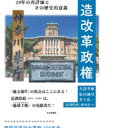
=================
韓国協同組合運動 100年史