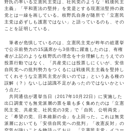
野氏の率いる立憲民主党は、社民党のような「戦後民主
主義」「平和憲法の堅持」を党是とする現憲法堅持の政
党とは一線を画している。枝野氏自身が随所で「立憲民
主党は必ずしも護憲ではない」と語っているのも、その
ことを証明している。
筆者が危惧しているのは、立憲民主党が昨年の総選挙
で公示前勢力の15議席から3倍増に躍進したのは、有権
者が上記のような枝野氏の理念を十分理解したうえでの
投票行動ではなく、「共産党には投票しにくいが、安倍
自民党への批判勢力をつくるには戦後民主主義を堅持し
てくれそうな立憲民主党が良いのでは」というある種の
誤解（？）ないしは認識不足があったのではないかとい
う点だ。
共同通信が選挙当日（2017年10月22日）に実施した
出口調査でも無党派層の票を最も多く集めたのは「立憲
民主党、共産党、社民党の3党」で「自民、公明両党」
と「希望の党、日本維新の会」を上回った。これは無党
派層においても「安倍自民党への批判」「改憲反対」の
空気が強いことを物語っており、「立憲民主党」イコー