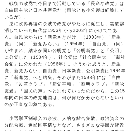
戦後の政党で今日まで活動している「長命な政党」は
自由民主党と日本共産党だ（両党とも小分裂は経験して
いるが）。
逆に政界再編の余波で政党がやたらに誕生し、雲散霧
消していった時代は1993年から2003年にかけてであ
る。自民党からは「新党さきがけ」（1993年）「新生
党」（同）「新党みらい」（1994年）「自由党」（同）
が生まれ、結束が固い公明党も「公明新党」と「公明」
に分党した（1994年）。社会党は「社会民主党」「新社
会党」に分かれた（1996年）。そうかと思うと、新生
党、新党みらい、自由党、日本新党、公明新党は1994年
に「新進党」へと結集。それがまた1998年には「自由
党」「改革クラブ」「新党平和」「黎明クラブ」「新党
友愛」「国民の声」へと別れていったのだから、この15
年間の日本の政党地図は、何が何だか分からないという
のが正直な印象である。
小選挙区制導入の余波、人的な離合集散、政治資金の
分配合戦、選挙区事情などなど、さまざまな要因が背景