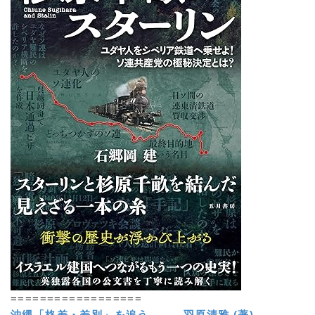
==================
沖縄「格差・差別」を追う 羽原清雅 (著)