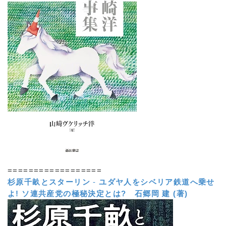
==================
杉原千畝とスターリン
-
ユダヤ人をシベリア鉄道へ乗せ
よ! ソ連共産党の極秘決定とは?
石郷岡 建 (著)