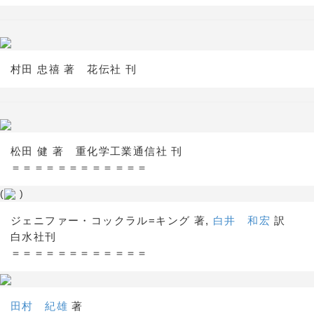
村田 忠禧 著 花伝社 刊
松田 健 著 重化学工業通信社 刊
＝＝＝＝＝＝＝＝＝＝＝＝
(
)
ジェニファー・コックラル=キング 著,
白井 和宏
訳
白水社刊
＝＝＝＝＝＝＝＝＝＝＝＝
田村 紀雄
著