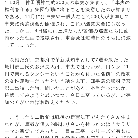
年10月、神田明神で約300人の車夫が集まり、「車夫の
権利を守る」集団行動に出ることを決意したのが始まり
である。11月には車夫や一般人など2,000人が参加して
車夫政談演説会が開催され、これが結党大会にもなっ
た。しかし、4日後には三浦たちが警備の巡査たちに歯
向かった理由で投獄され、車会党は短時日のうちに消滅
してしまった。
余談だが、京都府で革新系知事として7選を果たした
蜷川虎三氏の多津夫人は、車夫ではないが、円タク（1
円で乗れるタクシーということから付いた名前）の最初
の女性運転手だったという話を以前、知事選の取材で京
都に出張した時、聞いたことがある。本当だったのか、
確認してみようと思いつつ、今日に至っているが、ご存
知の方がいればお教えください。
こうしたミニ政党は戦後の新憲法下でもたくさん生ま
れたが、筆者が個人的関わり合いを持ったのは「サラリ
ーマン新党」であった。「目白三平」シリーズで有名に