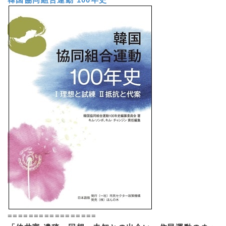
=================