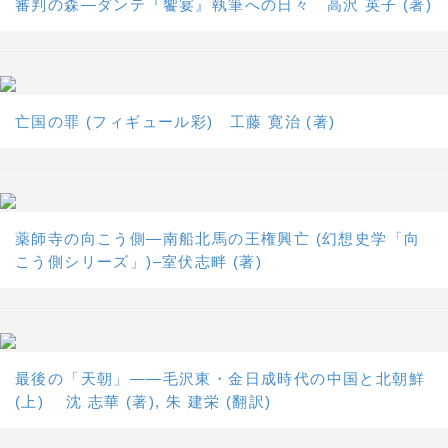
審判の森―ダンテ『饗宴』執筆への日々 高沢 英子 (著)
亡国の罪 (フィギュール彩) 工藤 寛治 (著)
薬師寺の向こう側―南船北馬の王権興亡 (幻想史学「向
こう側シリーズ」)–室伏志畔 (著)
最後の「天朝」――毛沢東・金日成時代の中国と北朝鮮
(上) 沈 志華 (著), 朱 建栄 (翻訳)