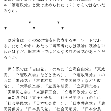
ル「護憲政党」と受け止められた（？）からではないだ
ろうか。
▼ ▼
▼ ▼ ▼
政党名は、その党の性格を代表するキーワードであ
る。だから命名にあたって当事者たちは議論に議論を重
ねたはずだ。旧憲法下ではどんな名前の政党があっただ
ろうか。
保守系では「自由党」（のちに「立憲自由党」「憲政
党」「立憲政友会」などと改名）、「立憲改進党」（の
ちに「進歩党」「憲政本党」「立憲国民党」などと改
名）、「大手倶楽部」「立憲革新党」「立憲同志会」
「実業同志会」「立憲養正会」「立憲民政党」など。
革新系では「東洋社会党」「社会民主党」（のちに
「社会平民党」「日本社会党」）、「日本共産党」「農
民労働党」「日本農民党」「社会民衆党」「日本労農