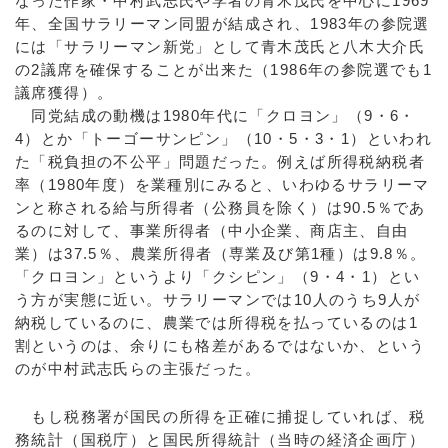
なった作家・中村武志氏や学者の青木茂氏を中心に1969
年、全国サラリーマン同盟が結成され、1983年の参院選
には「サラリーマン新党」として青木茂氏と八木大介氏
の2議席を確保することが出来た（1986年の参院選でも1
議席獲得）。
同党結成の動機は1980年代に「クロヨン」（9・6・
4）とか「トーゴーサンピン」（10・5・3・1）といわれ
た「税負担の不公平」問題だった。例えば所得税納税者
率（1980年度）を業種別にみると、いわゆるサラリーマ
ンと称される給与所得者（公務員を除く）は90.5％であ
るのに対して、事業所得者（中小企業、商店主、自由
業）は37.5％、農業所得者（専業及び第1種）は9.8％。
「クロヨン」というより「クシピン」（9・4・1）とい
う方が実態に近い。サラリーマンでは10人のうち9人が
納税しているのに、農業では所得税を払っているのは1
割というのは、余りにも格差があるではないか、という
のが中村武志氏らの主張だった。
もし税務署が国民の所得を正確に捕捉していれば、税
務統計（国税庁）と国民所得統計（当時の経済企画庁）