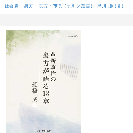
社会党―裏方・表方・市長 (オルタ叢書) –早川 勝 (著)