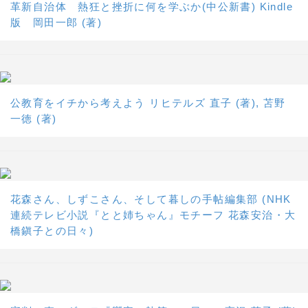
革新自治体 熱狂と挫折に何を学ぶか(中公新書) Kindle
版 岡田一郎 (著)
公教育をイチから考えよう リヒテルズ 直子 (著), 苫野
一徳 (著)
花森さん、しずこさん、そして暮しの手帖編集部 (NHK
連続テレビ小説『とと姉ちゃん』モチーフ 花森安治・大
橋鎭子との日々)