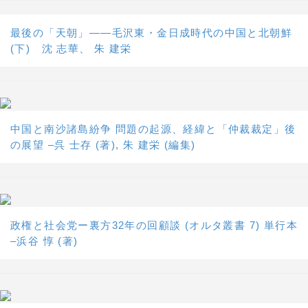
最後の「天朝」――毛沢東・金日成時代の中国と北朝鮮
(下) 沈 志華、 朱 建栄
中国と南沙諸島紛争 問題の起源、経緯と「仲裁裁定」後
の展望 –呉 士存 (著), 朱 建栄 (編集)
政権と社会党ー裏方32年の回顧談 (オルタ叢書 7) 単行本
–浜谷 惇 (著)