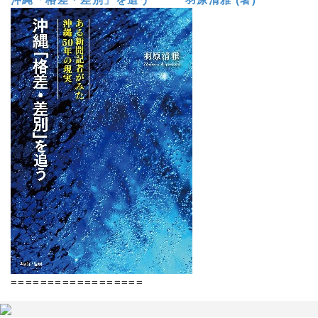
==================