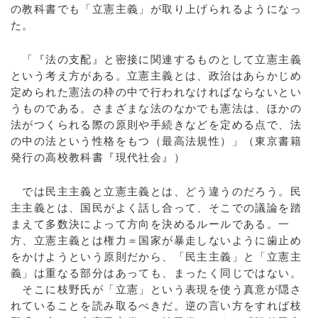
の教科書でも「立憲主義」が取り上げられるようになっ
た。
「『法の支配』と密接に関連するものとして立憲主義
という考え方がある。立憲主義とは、政治はあらかじめ
定められた憲法の枠の中で行われなければならないとい
うものである。さまざまな法のなかでも憲法は、ほかの
法がつくられる際の原則や手続きなどを定める点で、法
の中の法という性格をもつ（最高法規性）」（東京書籍
発行の高校教科書『現代社会』）
では民主主義と立憲主義とは、どう違うのだろう。民
主主義とは、国民がよく話し合って、そこでの議論を踏
まえて多数決によって方向を決めるルールである。一
方、立憲主義とは権力＝国家が暴走しないように歯止め
をかけようという原則だから、「民主主義」と「立憲主
義」は重なる部分はあっても、まったく同じではない。
そこに枝野氏が「立憲」という表現を使う真意が隠さ
れていることを読み取るべきだ。逆の言い方をすれば枝