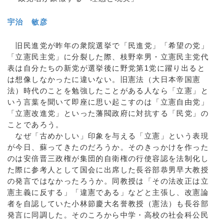
宇治 敏彦
旧民進党が昨年の衆院選挙で「民進党」「希望の党」
「立憲民主党」に分裂した際、枝野幸男・立憲民主党代
表は自分たちの新党が選挙後に野党第1党に躍り出ると
は想像しなかったに違いない。旧憲法（大日本帝国憲
法）時代のことを勉強したことがある人なら「立憲」と
いう言葉を聞いて即座に思い起こすのは「立憲自由党」
「立憲改進党」といった藩閥政府に対抗する「民党」の
ことであろう。
なぜ「古めかしい」印象を与える「立憲」という表現
が今日、蘇ってきたのだろうか。そのきっかけを作った
のは安倍晋三政権が集団的自衛権の行使容認を法制化し
た際に参考人として国会に出席した長谷部恭男早大教授
の発言ではなかったろうか。同教授は「その法改正は立
憲主義に反する」「違憲である」などと主張し、改憲論
者を自認していた小林節慶大名誉教授（憲法）も長谷部
発言に同調した。そのころから中学・高校の社会科公民