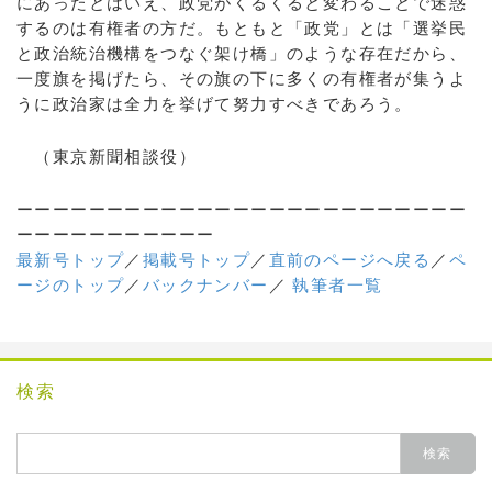
にあったとはいえ、政党がくるくると変わることで迷惑
するのは有権者の方だ。もともと「政党」とは「選挙民
と政治統治機構をつなぐ架け橋」のような存在だから、
一度旗を掲げたら、その旗の下に多くの有権者が集うよ
うに政治家は全力を挙げて努力すべきであろう。
（東京新聞相談役）
ーーーーーーーーーーーーーーーーーーーーーーーーー
ーーーーーーーーーーー
最新号トップ
／
掲載号トップ
／
直前のページへ戻る
／
ペ
ージのトップ
／
バックナンバー
／
執筆者一覧
検索