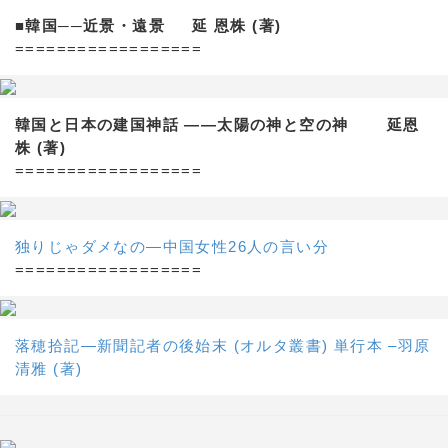
■韓国──近景・遠景 延 恩株 (著)
==================
韓国と日本の建国神話 ——太陽の神と空の神 延恩
株 (著)
==================
独りじゃダメなの―中国女性26人の言い分
==================
落穂拾記―新聞記者の後始末 (オルタ叢書) 単行本 –羽原
清雅 (著)