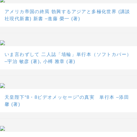
アメリカ帝国の終焉 勃興するアジアと多極化世界 (講談
社現代新書) 新書 –進藤 榮一 (著)
いま言わずして 二人誌「埴輪」単行本（ソフトカバー）
–宇治 敏彦 (著), 小榑 雅章 (著)
天皇陛下“8・8ビデオメッセージ”の真実 単行本 –添田
馨 (著)