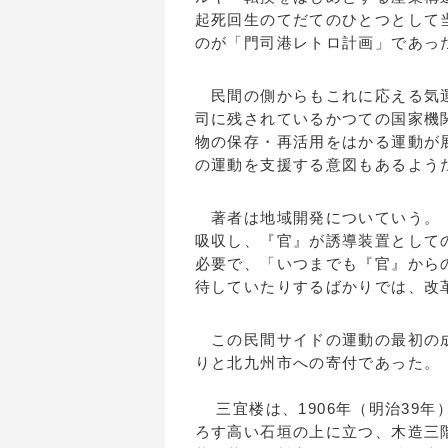
起死回生のてだてのひとつとして当
のが「門司港レトロ計画」であっ
民間の側からもこれに応える気運
司に残されているかつての国家機
物の保存・再活用をはかる運動が
の運動を支援する意図もあるよう
著者は地域開発についていう。「
吸収し、『官』が誘導装置として
必要で、「いつまでも『官』から
待していたりするばかりでは、改
この民間サイドの運動の最初の成
りと北九州市への寄付であった。
三宜楼は、1906年（明治39
ろす高い石垣の上に立つ、木造三