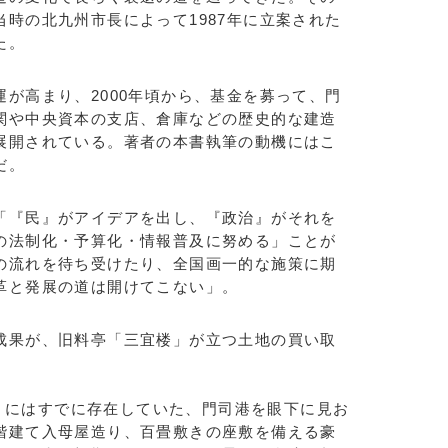
時の北九州市長によって1987年に立案された
た。
が高まり、2000年頃から、基金を募って、門
関や中央資本の支店、倉庫などの歴史的な建造
展開されている。著者の本書執筆の動機にはこ
だ。
『民』がアイデアを出し、『政治』がそれを
の法制化・予算化・情報普及に努める」ことが
の流れを待ち受けたり、全国画一的な施策に期
革と発展の道は開けてこない」。
果が、旧料亭「三宜楼」が立つ土地の買い取
年）にはすでに存在していた、門司港を眼下に見お
階建て入母屋造り、百畳敷きの座敷を備える豪