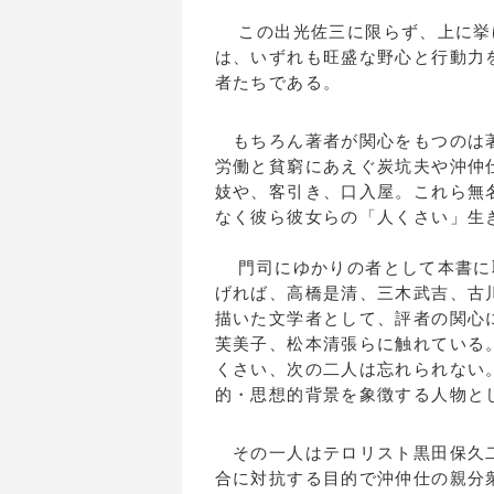
この出光佐三に限らず、上に挙
は、いずれも旺盛な野心と行動力
者たちである。
もちろん著者が関心をもつのは著
労働と貧窮にあえぐ炭坑夫や沖仲
妓や、客引き、口入屋。これら無
なく彼ら彼女らの「人くさい」生
門司にゆかりの者として本書に
げれば、高橋是清、三木武吉、古
描いた文学者として、評者の関心
芙美子、松本清張らに触れている
くさい、次の二人は忘れられない
的・思想的背景を象徴する人物と
その一人はテロリスト黒田保久二
合に対抗する目的で沖仲仕の親分