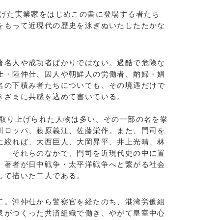
げた実業家をはじめこの書に登場する者たち
をもって近現代の歴史を泳ぎぬいたしたたかな
名人や成功者ばかりではない。過酷で危険な
仕・陸仲仕、囚人や朝鮮人の労働者、酌婦・娼
名の下積み者たちについても、その境遇だけで
きざまに共感を込めて書いている。
取り上げられた人物は多い。その一部の名を挙
川ロッパ、藤原義江、佐藤栄作。また、門司を
に絞れば、大西巨人、大岡昇平、井上光晴、林
。 それらのなかで、門司を近現代史の中に置
。著者が日中戦争・太平洋戦争へと繋がる社会
して描いた二人である。
。沖仲仕から警察官を経たのち、港湾労働組
衆がつくった共済組織で働き、やがて皇室中心