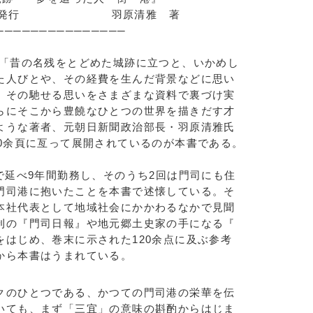
年1月発行 羽原清雅 著
───────────────
「昔の名残をとどめた城跡に立つと、いかめし
た人びとや、その経費を生んだ背景などに思い
。その馳せる思いをさまざまな資料で裏づけ実
らにそこから豊饒なひとつの世界を描きだす才
ような著者、元朝日新聞政治部長・羽原清雅氏
20余頁に亙って展開されているのが本書である。
延べ9年間勤務し、そのうち2回は門司にも住
門司港に抱いたことを本書で述懐している。そ
本社代表として地域社会にかかわるなかで見聞
刊の『門司日報』や地元郷土史家の手になる『
はじめ、巻末に示された120余点に及ぶ参考
から本書はうまれている。
のひとつである、かつての門司港の栄華を伝
いても、まず「三宜」の意味の斟酌からはじま