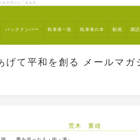
ルマガジン「オルタ」
バックナンバー
執筆者一覧
執筆者の本
動画
購
あげて平和を創る メールマガ
】 荒木 重雄
軌跡 夢を追った人・街・港』