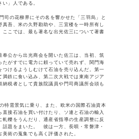
さい」人である。
門司の花柳界にその名を響かせた「三羽烏」と
野真吾、米の久野勘助や、三宜楼を一時所有し
。ここでは、最も著名な出光佐三について著書
奉公から出光商会を開いた佐三は、当初、筑
ったがすでに電力に頼っていて売れず、関門海
をつけるようしむけて石油を売り込んだ。第一
て満鉄に食い込み、第二次大戦では東南アジア
額納税者として貴族院議員や門司商議所会頭も
の特需景気に乗り、また、欧米の国際石油資本
ら直接石油を買い付けたり、ソ連と石油の輸入
に軋轢をうんだり、通産省指導の生産調整に反
、話題をまいた。 彼は一方、長唄・常磐津・
古美術の蒐集でも高く評価された。