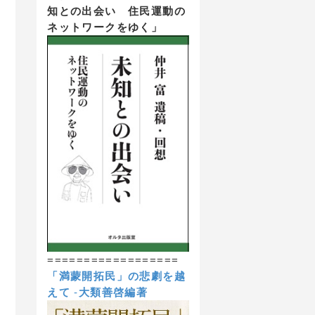
知との出会い 住民運動の
ネットワークをゆく」
==================
「満蒙開拓民」の悲劇を越
えて
-
大類善啓編著