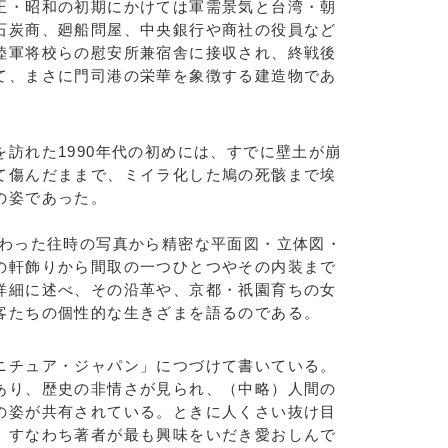
正・昭和の初期にかけては軍需景気と台湾・朝
石炭商、廻船問屋、中央銀行や商社の役員など
陸軍将校らの慰安所兼宿舎に接収され、終戦後
て、まさに門司港の栄華を象徴する建造物であ
訪れた1990年代の初めには、すでに壁土が崩
て傷んだままで、ミイラ化した鳩の死骸まで埃
の姿であった。
わった往時の写真から精密な平面図・立体図・
の軒飾りから間取の一つひとつやその内装まで
詳細に述べ、その沿革や、京都・祇園育ちの女
客たちの個性的な生きざまを語るのである。
チュア・ジャパン」につづけて書いている。
あり、歴史の非情さが見られ、（中略）人間の
の姿が共有されている。ときに人くさい抜け目
。すなわち著者が最も興味をいだき愛おしんで