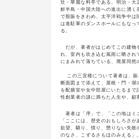
壮・華麗な料亭である。明治・大
鮮半島・中国大陸への進出に湧く
で殷賑をきわめ、太平洋戦争中は
は進駐軍のダンスホールにもなっ
る。
だが、著者がはじめてこの建物を
れ、室内も吹き込む風雨に晒され
にまみれて落ちている、廃屋同然
この三宜楼について著者は、賑
断面図まで添えて、屋根・門・塀
を配膳室や女中部屋にいたるまで
性創業者の謎に満ちた人生や、顧
著者は「序」で、「この地はミニ
「ここには、歴史のおもしろさが
欲望、驕り、憤り、懲りない失敗
のなさ、こずるさもほのみえる」