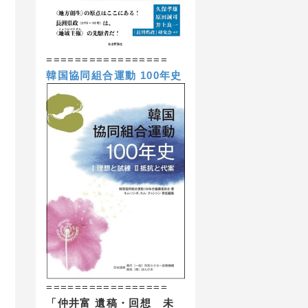
=================
韓国協同組合運動 100年史
=================
「仲井富 遺稿・回想 未