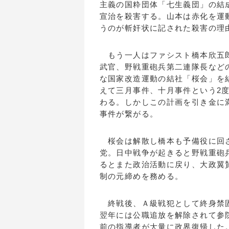
主義の国粋団体「七生義団」の結
宣治を殺害する。山本は赤化を運
うのが斬奸状に記された殺害の理
もう一人はファシスト橋本欣五郎
武官、野戦重砲兵第二連隊長など
な国家改造運動の結社「桜会」を結
えて三月事件、十月事件という2
わる。しかしこの計画を引き金に
事件が繋がる。
桜会は解散し橋本も予備役に回さ
党。日中戦争が起きると野戦重砲
るとまた政治活動に戻り、大政翼
制の元締めを務める。
終戦後、Ａ級戦犯として終身禁固
翌年には公職追放を解除されて参
前の指導者が大量に政界復帰した