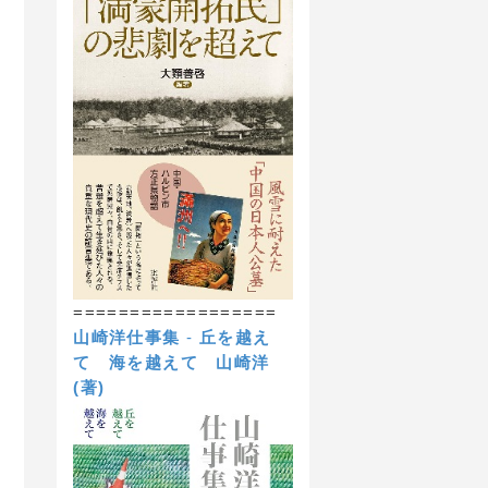
==================
山崎洋仕事集
-
丘を越え
て 海を越えて
山崎洋
(著)