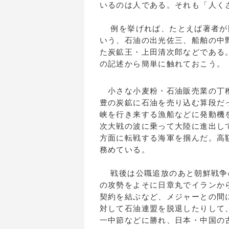
いるのは人である。それも「人く
例を挙げれば、たとえば著者が
いう、石油の出光佐三、船舶の中
た炭鉱王・上田清次郎などである
の記述から簡単に触れておこう。
小さな小麦粉・石油販売業の丁稚
豊の炭鉱に石油を売り込む算段だ
峡を行き来する漁船などに発動機
次大戦の波に乗って大陸に進出し
方面に転戦する海軍を掴んだ。高
務めている。
戦後は公職追放のあと朝鮮戦争
の攻勢をよそに日章丸でイランか
契約を結ぶなど、メジャーとの間
対して石油連盟を脱退したりして
一中節などに勝れ、日本・中国の