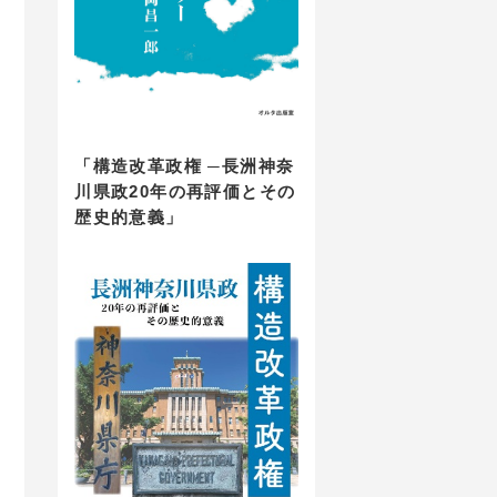
「構造改革政権 ─長洲神奈
川県政20年の再評価とその
歴史的意義」