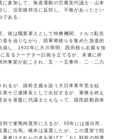
成に参加して、無産運動の労農党代議士・山本
動し、治安維持法に反対し、不敬があったとい
由である。
。彼は職業軍人として特務機関、トルコ駐在
の道を辿りながら、陸軍将校らを集めた急進的
成し、1931年に大川周明、西田税ら右翼を加
度に亙るクーデター計画を立てるが、未遂に終
満州事変が起こされ、五・一五事件、二・二六
れるが、国粋主義を謳う大日本青年党を結
兵第十三連隊長として出征するが、軍務を終え
賛会を基盤に代議士ともなって、国民総動員体
刑で巣鴨拘置所に入るが、55年には仮出所、
院選に出馬。橋本は落選したが、この選挙で戦
。著者はそれらの名を挙げて「もし戦前の指導