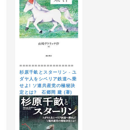
==================
杉原千畝とスターリン
-
ユ
ダヤ人をシベリア鉄道へ乗
せよ! ソ連共産党の極秘決
定とは?
石郷岡 建 (著)