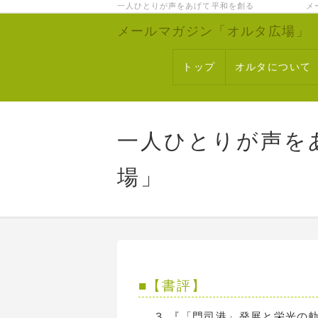
一人ひとりが声をあげて平和を創る メー
メールマガジン「オルタ広場」
トップ
オルタについて
一人ひとりが声を
場」
■【書評
３.『「門司港」発展と栄光の