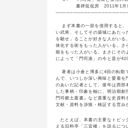
書肆侃侃房 2011
────────────────────
まず本書の一節を借用すると、
い武将、そしてその築城にあたっ
を馳せ」ることが好きな人がいる
体化する術をもった人がいる。さ
能をもった人がいる。まさにその
によって「門司港」の今と昔が4
著者は小倉と博多に4回の転勤で
んで、いつしか深い興味と愛着を
のあいだ記者として、後年は西部
した事柄・印象を軸に、明治期創
門司郷土叢書』など貴重な史資料を
文献・資料を渉猟・検証する営み
たとえば、本書の主要なトピック
える旧料亭「三宜楼」を語るにつ