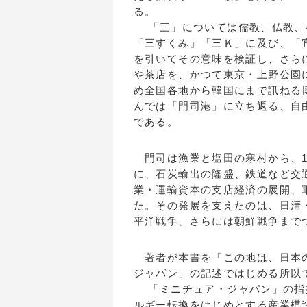
る。
「三」については儒教、仏教、
「三すくみ」「三Ｋ」に及び、「
を引いてその意味を検証し、さら
や茶店を、かつて東京・上野公園
め全国各地から韓国にまで訊ねる
んでは「門司港」に立ち返る、自
である。
門司は漁業と塩田の寒村から、18
に、石炭輸出の隆盛、鉄道など交
業・運輸資本の支店経済の展開、
た。その発展を支えたのは、日清
平洋戦争、さらには朝鮮戦争まで
著者が本書を「この地は、日本の
ジャパン」の記述ではじめる所以
「ミニチュア・ジャパン」の指
ルギー転換をはじめとする産業構