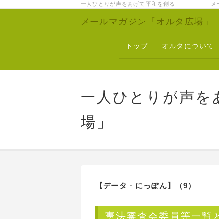
一人ひとりが声をあげて平和を創る メー
メールマガジン「オルタ広場」
トップ
オルタについて
一人ひとりが声を
場」
【データ・にっぽん】
（9）
憲法審査会委員等一覧と