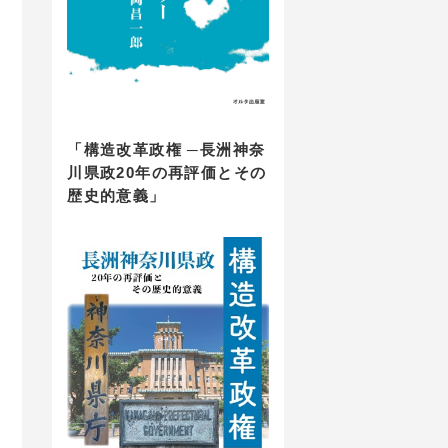
「構造改革政権 ─長洲神奈
川県政20年の再評価とその
歴史的意義」