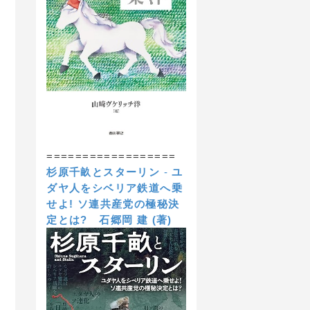
==================
杉原千畝とスターリン
-
ユ
ダヤ人をシベリア鉄道へ乗
せよ! ソ連共産党の極秘決
定とは?
石郷岡 建 (著)