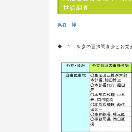
世論調査
浜谷 惇
◆ １，衆参の憲法調査会と各党