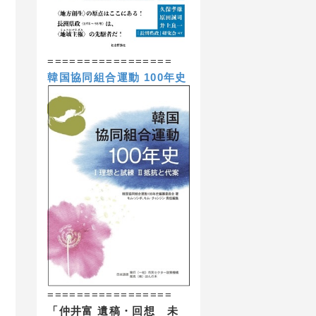
=================
韓国協同組合運動 100年史
=================
「仲井富 遺稿・回想 未