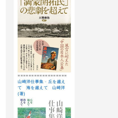
==================
山崎洋仕事集
-
丘を越え
て 海を越えて
山崎洋
(著)