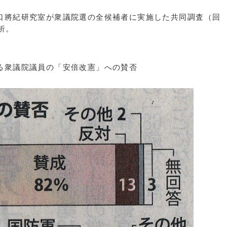
口將紀研究室が衆議院選の全候補者に実施した共同調査（回
析。
る衆議院議員の「安倍改憲」への賛否