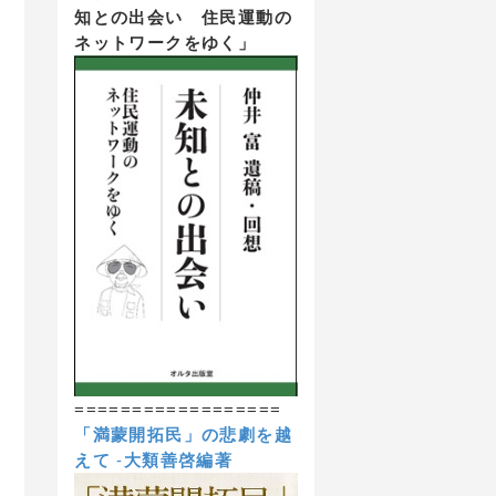
知との出会い 住民運動の
ネットワークをゆく」
==================
「満蒙開拓民」の悲劇を越
えて
-
大類善啓編著