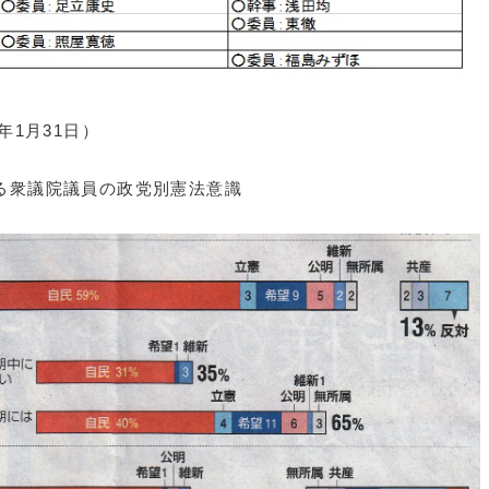
年1月31日）
る衆議院議員の政党別憲法意識