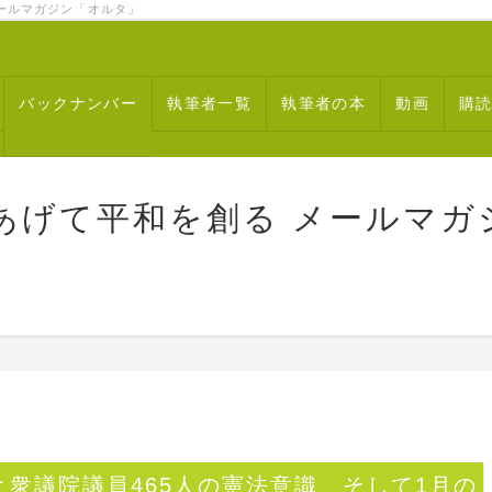
ルマガジン「オルタ」
バックナンバー
執筆者一覧
執筆者の本
動画
購
あげて平和を創る メールマガ
衆議院議員465人の憲法意識、そして1月の