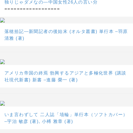
独りじゃダメなの―中国女性26人の言い分
==================
落穂拾記―新聞記者の後始末 (オルタ叢書) 単行本 –羽原
清雅 (著)
アメリカ帝国の終焉 勃興するアジアと多極化世界 (講談
社現代新書) 新書 –進藤 榮一 (著)
いま言わずして 二人誌「埴輪」単行本（ソフトカバー）
–宇治 敏彦 (著), 小榑 雅章 (著)