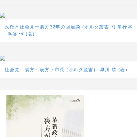
政権と社会党ー裏方32年の回顧談 (オルタ叢書 7) 単行本
–浜谷 惇 (著)
社会党―裏方・表方・市長 (オルタ叢書) –早川 勝 (著)