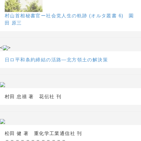
村山首相秘書官ー社会党人生の軌跡 (オルタ叢書 6) 園
田 原三
<
>
日ロ平和条約締結の活路―北方領土の解決策
村田 忠禧 著 花伝社 刊
松田 健 著 重化学工業通信社 刊
＝＝＝＝＝＝＝＝＝＝＝＝