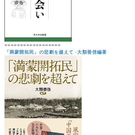
==================
「満蒙開拓民」の悲劇を越えて
-
大類善啓編著