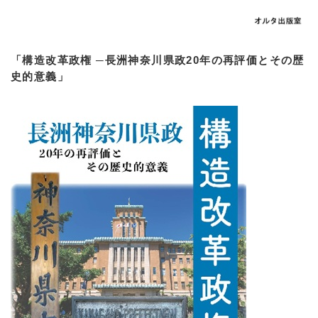
「構造改革政権 ─長洲神奈川県政20年の再評価とその歴
史的意義」