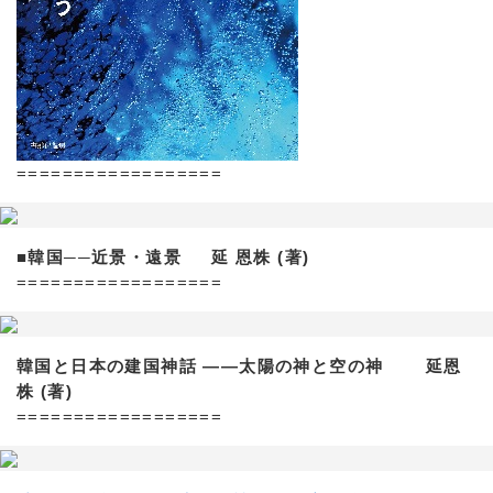
==================
■韓国──近景・遠景 延 恩株 (著)
==================
韓国と日本の建国神話 ——太陽の神と空の神 延恩
株 (著)
==================