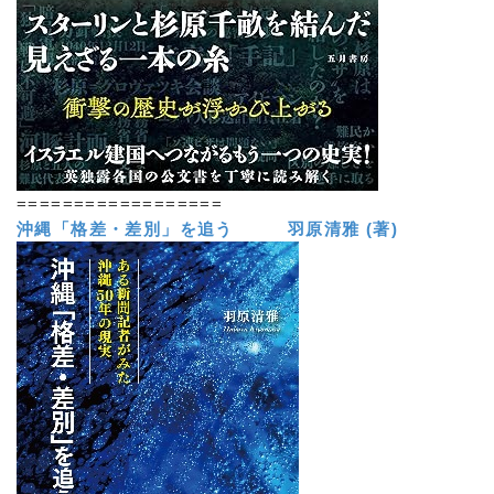
==================
沖縄「格差・差別」を追う 羽原清雅 (著)