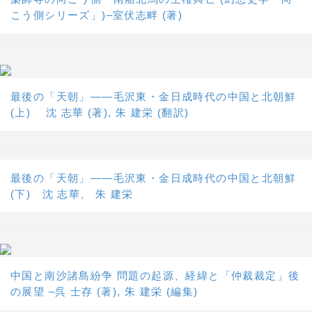
こう側シリーズ」)–室伏志畔 (著)
最後の「天朝」――毛沢東・金日成時代の中国と北朝鮮
(上) 沈 志華 (著), 朱 建栄 (翻訳)
最後の「天朝」――毛沢東・金日成時代の中国と北朝鮮
(下) 沈 志華、 朱 建栄
中国と南沙諸島紛争 問題の起源、経緯と「仲裁裁定」後
の展望 –呉 士存 (著), 朱 建栄 (編集)