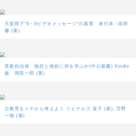
天皇陛下“8・8ビデオメッセージ”の真実 単行本 –添田
馨 (著)
革新自治体 熱狂と挫折に何を学ぶか(中公新書) Kindle
版 岡田一郎 (著)
公教育をイチから考えよう リヒテルズ 直子 (著), 苫野
一徳 (著)