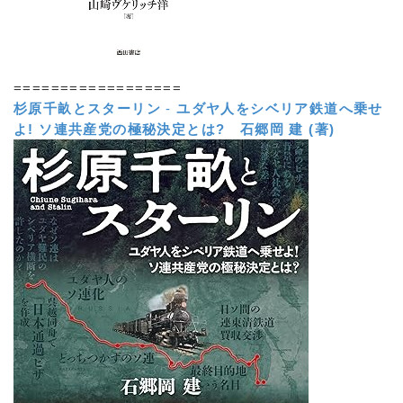
==================
杉原千畝とスターリン
-
ユダヤ人をシベリア鉄道へ乗せ
よ! ソ連共産党の極秘決定とは?
石郷岡 建 (著)