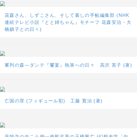
花森さん、しずこさん、そして暮しの手帖編集部 (NHK
連続テレビ小説『とと姉ちゃん』モチーフ 花森安治・大
橋鎭子との日々)
審判の森―ダンテ『饗宴』執筆への日々 高沢 英子 (著)
亡国の罪 (フィギュール彩) 工藤 寛治 (著)
薬師寺の向こう側―南船北馬の王権興亡 (幻想史学「向