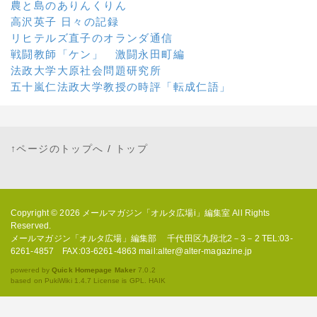
農と島のありんくりん
高沢英子 日々の記録
リヒテルズ直子のオランダ通信
戦闘教師「ケン」 激闘永田町編
法政大学大原社会問題研究所
五十嵐仁法政大学教授の時評「転成仁語」
↑ページのトップへ
/
トップ
Copyright © 2026
メールマガジン「オルタ広場i」編集室
All Rights
Reserved.
メールマガジン「オルタ広場」編集部 千代田区九段北2－3－2 TEL:03-
6261-4857 FAX:03-6261-4863 mail:alter@alter-magazine.jp
powered by
Quick Homepage Maker
7.0.2
based on PukiWiki 1.4.7 License is GPL.
HAIK