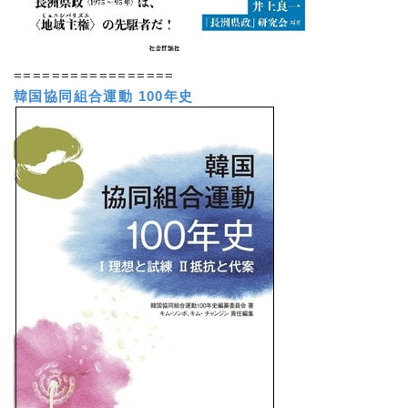
=================
韓国協同組合運動 100年史