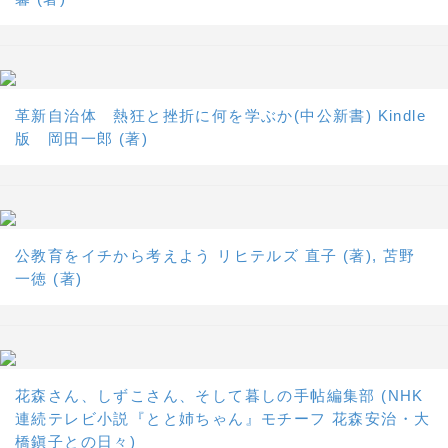
革新自治体 熱狂と挫折に何を学ぶか(中公新書) Kindle
版 岡田一郎 (著)
公教育をイチから考えよう リヒテルズ 直子 (著), 苫野
一徳 (著)
花森さん、しずこさん、そして暮しの手帖編集部 (NHK
連続テレビ小説『とと姉ちゃん』モチーフ 花森安治・大
橋鎭子との日々)