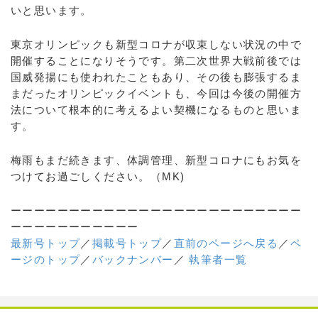
いと思います。
東京オリンピックも新型コロナが収束しない状況の中で
開催することになりそうです。第二次世界大戦前後では
国威発揚にも使われたこともあり、その後も膨張するま
まだったオリンピックイベントも、今回は今後の開催方
法について根本的に考えるよい契機になるものと思いま
す。
梅雨もまだ続きます、体調管理、新型コロナにもお気を
つけてお過ごしください。（MK)
ーーーーーーーーーーーーーーーーーーーーーーーーー
ーーーーーーーーーーー
最新号トップ
／
掲載号トップ
／
直前のページへ戻る
／
ペ
ージのトップ
／
バックナンバー
／
執筆者一覧