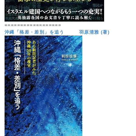
==================
沖縄「格差・差別」を追う 羽原清雅 (著)