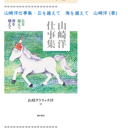
==================
山崎洋仕事集
-
丘を越えて 海を越えて
山崎洋 (著)
==================