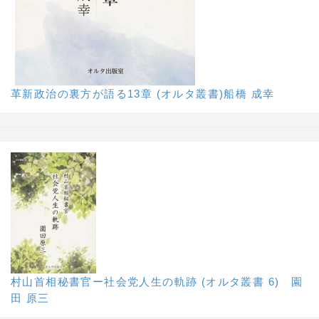
革新政治の裏方が語る13章 (オルタ叢書)船橋 成幸
村山首相秘書官ー社会党人生の軌跡 (オルタ叢書 6) 園
田 原三