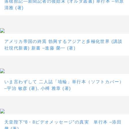
落穂拾記―新聞記者の後始末 (オルタ叢書) 単行本 –羽原
清雅 (著)
アメリカ帝国の終焉 勃興するアジアと多極化世界 (講談
社現代新書) 新書 –進藤 榮一 (著)
いま言わずして 二人誌「埴輪」単行本（ソフトカバー）
–宇治 敏彦 (著), 小榑 雅章 (著)
天皇陛下“8・8ビデオメッセージ”の真実 単行本 –添田
馨 (著)