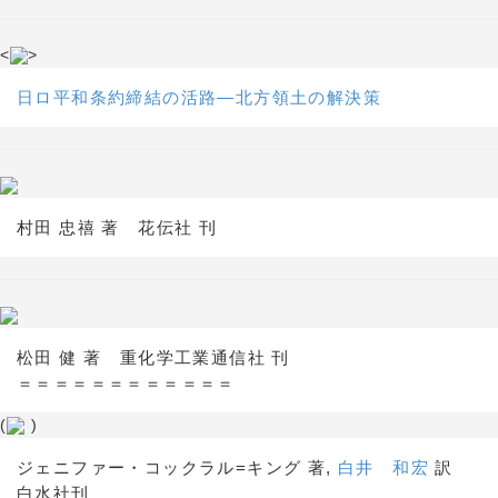
<
>
日ロ平和条約締結の活路―北方領土の解決策
村田 忠禧 著 花伝社 刊
松田 健 著 重化学工業通信社 刊
＝＝＝＝＝＝＝＝＝＝＝＝
(
)
ジェニファー・コックラル=キング 著,
白井 和宏
訳
白水社刊