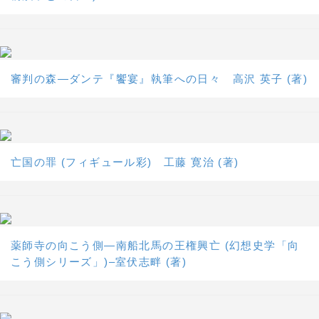
審判の森―ダンテ『饗宴』執筆への日々 高沢 英子 (著)
亡国の罪 (フィギュール彩) 工藤 寛治 (著)
薬師寺の向こう側―南船北馬の王権興亡 (幻想史学「向
こう側シリーズ」)–室伏志畔 (著)