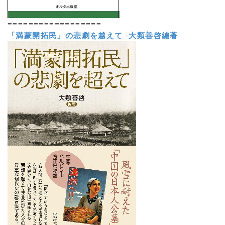
==================
「満蒙開拓民」の悲劇を越えて
-
大類善啓編著