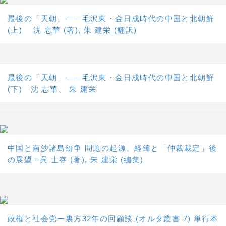
最後の「天朝」――毛沢東・金日成時代の中国と北朝鮮
(上) 沈 志華 (著), 朱 建栄 (翻訳)
最後の「天朝」――毛沢東・金日成時代の中国と北朝鮮
(下) 沈 志華、 朱 建栄
中国と南沙諸島紛争 問題の起源、経緯と「仲裁裁定」後
の展望 –呉 士存 (著), 朱 建栄 (編集)
政権と社会党ー裏方32年の回顧談 (オルタ叢書 7) 単行本