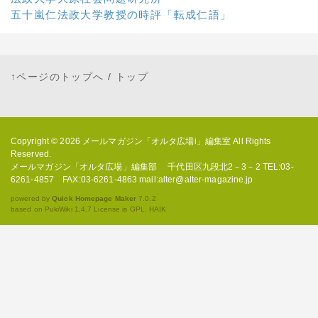
五十嵐仁法政大学教授の時評「転成仁語」
↑ページのトップへ
/
トップ
Copyright © 2026
メールマガジン「オルタ広場i」編集室
All Rights
Reserved.
メールマガジン「オルタ広場」編集部 千代田区九段北2－3－2 TEL:03-
6261-4857 FAX:03-6261-4863 mail:alter@alter-magazine.jp
powered by
Quick Homepage Maker
7.0.2
based on PukiWiki 1.4.7 License is GPL.
HAIK