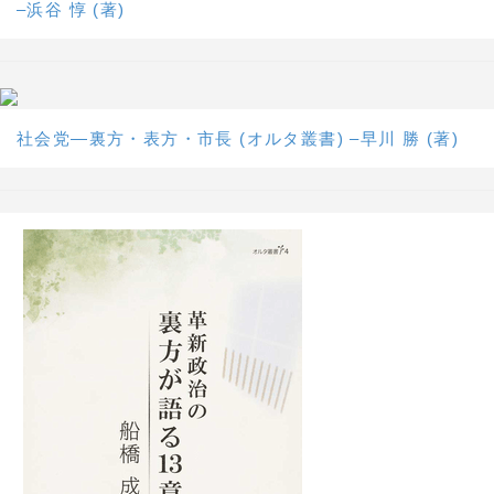
–浜谷 惇 (著)
社会党―裏方・表方・市長 (オルタ叢書) –早川 勝 (著)