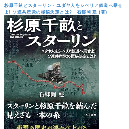
杉原千畝とスターリン
-
ユダヤ人をシベリア鉄道へ乗せ
よ! ソ連共産党の極秘決定とは?
石郷岡 建 (著)