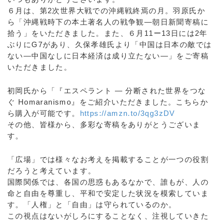
６月は、第2次世界大戦での沖縄戦終焉の月。羽原氏か
ら「沖縄戦時下の本土著名人の戦争観―朝日新聞寄稿に
拾う」をいただきました。また、６月11ー13日には2年
ぶりにG7があり、久保孝雄氏より「中国は日本の敵では
ない―中国なしに日本経済は成り立たない―」をご寄稿
いただきました。
初岡氏から「『エスペラント ― 分断された世界をつな
ぐ Homaranismo』をご紹介いただきました。こちらか
ら購入が可能です。
https://amzn.to/3qg3zDV
その他、皆様から、多彩な寄稿をありがとうございま
す。
「広場」では様々なお考えを掲載することが一つの役割
だろうと考えています。
国際関係では、各国の思惑もあるなかで、誰もが、人の
命と自由を尊重し、平和で安定した状況を模索していま
す。「人権」と「自由」は守られているのか。
この視点はないがしろにすることなく、注視していきた