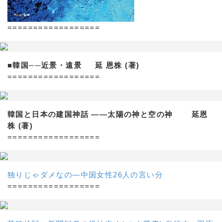
==================
■韓国──近景・遠景 延 恩株 (著)
==================
韓国と日本の建国神話 ——太陽の神と空の神 延恩
株 (著)
==================
独りじゃダメなの―中国女性26人の言い分
==================