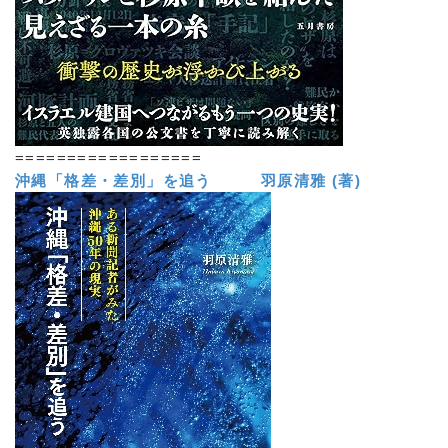
==================
沖縄「格差・差別」を追う 羽原清雅 (著)