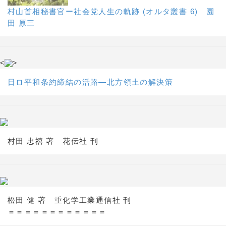
村山首相秘書官ー社会党人生の軌跡 (オルタ叢書 6) 園
田 原三
<
>
日ロ平和条約締結の活路―北方領土の解決策
村田 忠禧 著 花伝社 刊
松田 健 著 重化学工業通信社 刊
＝＝＝＝＝＝＝＝＝＝＝＝