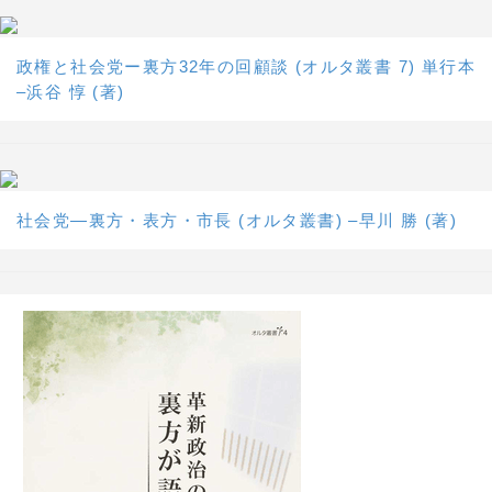
政権と社会党ー裏方32年の回顧談 (オルタ叢書 7) 単行本
–浜谷 惇 (著)
社会党―裏方・表方・市長 (オルタ叢書) –早川 勝 (著)