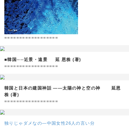
==================
■韓国──近景・遠景 延 恩株 (著)
==================
韓国と日本の建国神話 ——太陽の神と空の神 延恩
株 (著)
==================
独りじゃダメなの―中国女性26人の言い分