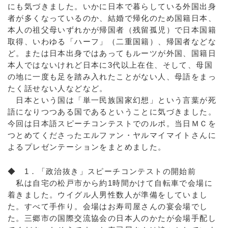
にも気づきました。いかに日本で暮らしている外国出身
者が多くなっているのか、結婚で帰化のため国籍日本、
本人の祖父母いずれかが帰国者（残留孤児）で日本国籍
取得、いわゆる「ハーフ」（二重国籍）、帰国者などな
ど。または日本出身ではあってもルーツが外国、国籍日
本人ではないけれど日本に3代以上在住、そして、母国
の地に一度も足を踏み入れたことがない人、母語をまっ
たく話せない人などなど。
日本という国は「単一民族国家幻想」という言葉が死
語になりつつある国であるということに気づきました。
今回は日本語スピーチコンテストでのルポ。当日ＭＣを
つとめてくださったエルファン・ヤルマイマイトさんに
よるプレゼンテーションをまとめました。
◆ 1．「政治抜き」スピーチコンテストの開始前
私は自宅の松戸市から約1時間かけて自転車で会場に
着きました。ウイグル人男性数人が準備をしていまし
た。すべて手作り。会場はお寿司屋さんの宴会場でし
た。三郷市の国際交流協会の日本人のかたが会場手配し