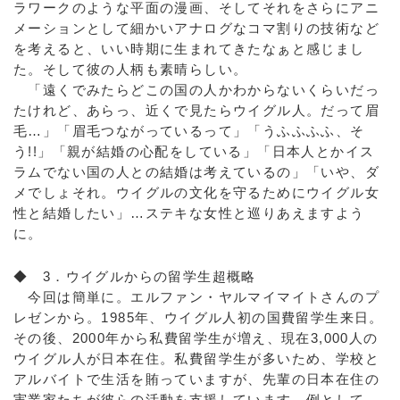
ラワークのような平面の漫画、そしてそれをさらにアニ
メーションとして細かいアナログなコマ割りの技術など
を考えると、いい時期に生まれてきたなぁと感じまし
た。そして彼の人柄も素晴らしい。
「遠くでみたらどこの国の人かわからないくらいだっ
たけれど、あらっ、近くで見たらウイグル人。だって眉
毛…」「眉毛つながっているって」「うふふふふ、そ
う!!」「親が結婚の心配をしている」「日本人とかイス
ラムでない国の人との結婚は考えているの」「いや、ダ
メでしょそれ。ウイグルの文化を守るためにウイグル女
性と結婚したい」…ステキな女性と巡りあえますよう
に。
◆ 3．ウイグルからの留学生超概略
今回は簡単に。エルファン・ヤルマイマイトさんのプ
レゼンから。1985年、ウイグル人初の国費留学生来日。
その後、2000年から私費留学生が増え、現在3,000人の
ウイグル人が日本在住。私費留学生が多いため、学校と
アルバイトで生活を賄っていますが、先輩の日本在住の
実業家たちが彼らの活動を支援しています。例として