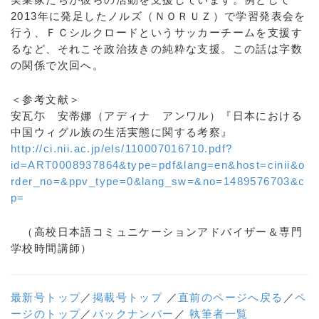
2013年に発足したノルズ（ＮＯＲＵＺ）で学習発表会を
行う、ＦＣシルクロードというサッカーチームを支援す
るなど、それこそ政治抜きの純粋な支援。この話は字数
の関係で次回へ。
＜参考文献＞
安瓦尓 安蒂娜（アディナ アンワル）『日本における
中国ウィグル族の生活実態に関する考察』
http://ci.nii.ac.jp/els/110007016710.pdf?
id=ART0008937864&type=pdf&lang=en&host=cinii&o
rder_no=&ppv_type=0&lang_sw=&no=1489576703&c
p=
（高校日本語コミュニケーションアドバイザー＆専門
学校時間講師）
最新号トップ
／
掲載号トップ
／
直前のページへ戻る
／
ペ
ージのトップ
／
バックナンバー
／
執筆者一覧