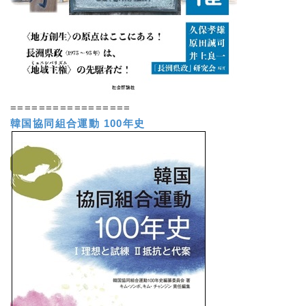
=================
韓国協同組合運動 100年史