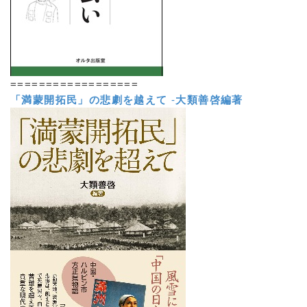
==================
「満蒙開拓民」の悲劇を越えて
-
大類善啓編著