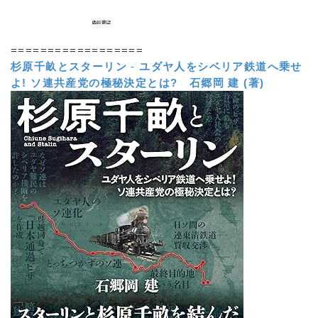
==================
杉原千畝とスターリン
-
ユダヤ人をシベリア鉄道へ乗せ
よ! ソ連共産党の極秘決定とは?
石郷岡 建 (著)