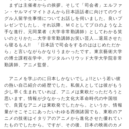
まずは主催者からの挨拶。そして「司会者」エルファ
ン・ヤルマイマイトさんから日本語話者に向けてのウイ
グル人留学生事情についてお話しを伺いました。良いプ
レゼンでしたし、それ以降、ＭＣとしてプロのような上
手な進行。元同業者（大学非常勤講師）としてわかる笑
いのとりかた…大学非常勤講師お笑い芸人…退屈させた
ら寝るもん!! 「日本語で司会をするのははじめただか
ら」と言いながらかなりうまかったです。東京藝術大学
の博士課程在学中、デジタルハリウッド大学大学院非常
勤講師、アニメ監督。
アニメを学ぶのに日本しかないでしょ!!という若い彼
の熱い自己紹介の経歴でした。私個人としては彼がもう
少し早く生まれていれば、アニメは東欧だっただろうと
思います。情報が少なかった文化大革命時代の中国領
で、良質なアニメは東欧発でしたから。というか、情報
量がそこそこにあったいわゆる西側諸国でも、東欧のア
ニメの技術はイタリアのアニメから進化させた優れてい
たものでしたから。ですが、その後、日本の映画のカメ