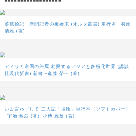
==================
落穂拾記―新聞記者の後始末 (オルタ叢書) 単行本 –羽原
清雅 (著)
アメリカ帝国の終焉 勃興するアジアと多極化世界 (講談
社現代新書) 新書 –進藤 榮一 (著)
いま言わずして 二人誌「埴輪」単行本（ソフトカバー）
–宇治 敏彦 (著), 小榑 雅章 (著)