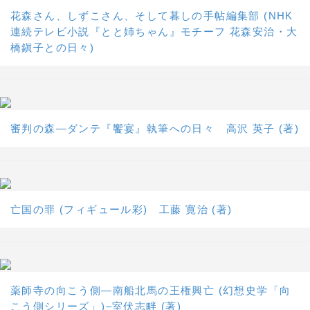
花森さん、しずこさん、そして暮しの手帖編集部 (NHK
連続テレビ小説『とと姉ちゃん』モチーフ 花森安治・大
橋鎭子との日々)
審判の森―ダンテ『饗宴』執筆への日々 高沢 英子 (著)
亡国の罪 (フィギュール彩) 工藤 寛治 (著)
薬師寺の向こう側―南船北馬の王権興亡 (幻想史学「向
こう側シリーズ」)–室伏志畔 (著)