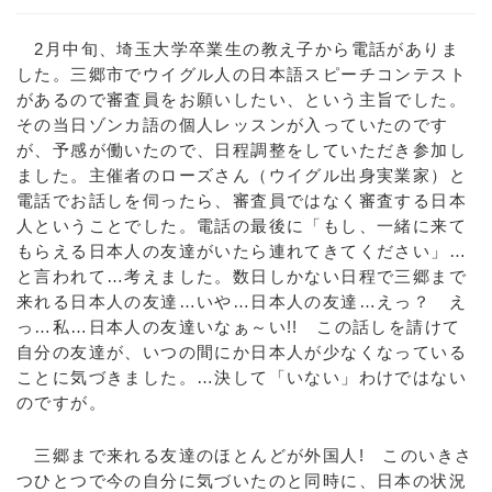
2月中旬、埼玉大学卒業生の教え子から電話がありま
した。三郷市でウイグル人の日本語スピーチコンテスト
があるので審査員をお願いしたい、という主旨でした。
その当日ゾンカ語の個人レッスンが入っていたのです
が、予感が働いたので、日程調整をしていただき参加し
ました。主催者のローズさん（ウイグル出身実業家）と
電話でお話しを伺ったら、審査員ではなく審査する日本
人ということでした。電話の最後に「もし、一緒に来て
もらえる日本人の友達がいたら連れてきてください」…
と言われて…考えました。数日しかない日程で三郷まで
来れる日本人の友達…いや…日本人の友達…えっ？ え
っ…私…日本人の友達いなぁ～い!! この話しを請けて
自分の友達が、いつの間にか日本人が少なくなっている
ことに気づきました。…決して「いない」わけではない
のですが。
三郷まで来れる友達のほとんどが外国人! このいきさ
つひとつで今の自分に気づいたのと同時に、日本の状況