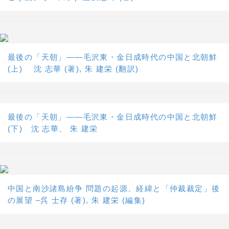
最後の「天朝」――毛沢東・金日成時代の中国と北朝鮮
(上) 沈 志華 (著), 朱 建栄 (翻訳)
最後の「天朝」――毛沢東・金日成時代の中国と北朝鮮
(下) 沈 志華、 朱 建栄
中国と南沙諸島紛争 問題の起源、経緯と「仲裁裁定」後
の展望 –呉 士存 (著), 朱 建栄 (編集)