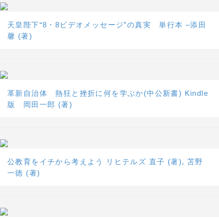
天皇陛下“8・8ビデオメッセージ”の真実 単行本 –添田
馨 (著)
革新自治体 熱狂と挫折に何を学ぶか(中公新書) Kindle
版 岡田一郎 (著)
公教育をイチから考えよう リヒテルズ 直子 (著), 苫野
一徳 (著)