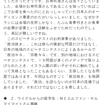
てくださったそうです。お寿司屋さんは淡々としていま
した。会場がお寿司屋さんであることを知っていればこ
こでお昼を食べたのにとおっしゃっていた日本人のオー
ディエンス審査のかたがいらっしゃいました。なぜかチ
ラシには会場の住所しかなく、たぶん食事付きとか食事
の会費が必要という誤解をふせぐためだったのでしょ
う。表記が難しいですね。
このスピーチコンテストのお約束事がありました。
「政治抜き」。これは彼らの微妙な問題だけではなく、
日本の地域のスピーチコンテストによくあるルールで
「政治ＮＧ」「宗教ＮＧ」です。別の地域におけるスピ
ーチコンテストで、ＩＳ問題が多くのメディアで取り上
げられたとき、イスラム圏の若い子がそれに触れてしま
って失格となったこともあるくらい、主張したくなる問
題ではあります。今回はものすごく「政治抜き」を強調
していました。「政治」を語らないのが日本の流儀では
ありますが、それだけではないことを察しました。
◆ 2．ウイグルからの留学生：ＭＣエルファン・ヤル
マイマイトさん概略