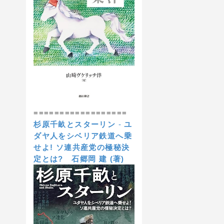
==================
杉原千畝とスターリン
-
ユ
ダヤ人をシベリア鉄道へ乗
せよ! ソ連共産党の極秘決
定とは?
石郷岡 建 (著)