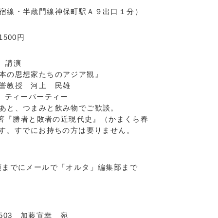
6
半蔵門線神保町駅Ａ９出口１分）
500円
 講演
想家たちのアジア観』
 河上 民雄
ィーパーティー
まみと飲み物でご歓談。
の近著『勝者と敗者の近現代史』（かまくら春
です。すでにお持ちの方は要りません。
頃までにメールで「オルタ」編集部まで
3-503 加藤宣幸 宛