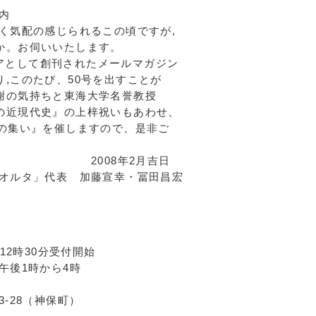
内
気配の感じられるこの頃ですが,
か。お伺いいたします。
イアとして創刊されたメールマガジン
,このたび、50号を出すことが
謝の気持ちと東海大学名誉教授
の近現代史』の上梓祝いもあわせ、
念の集い』を催しますので、是非ご
。
年2月吉日
タ」代表 加藤宣幸・冨田昌宏
） 12時30分受付開始
ら4時
8（神保町）