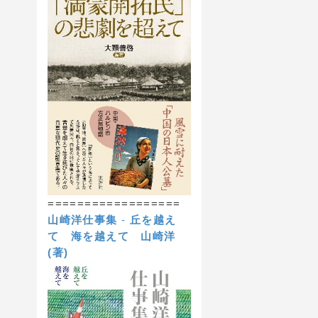
==================
山崎洋仕事集
-
丘を越え
て 海を越えて
山崎洋
(著)