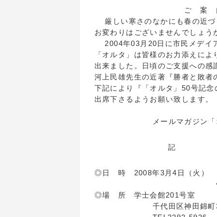
ご 案 
厳しい寒さのなかにも春の近づく
お変わりはございませんでしょう
2004年03月20日に市民メデ
「オルタ」は皆様のお力添えにより
出来ました。日頃のご支援への感
河上民雄先生の近著『勝者と敗者
下記により『「オルタ」50号記
出席下さるようお願い致します
2008
メールマガジン「オル
記
◎日 時 2008年3月4日（火
午後1時か
◎場 所 学士会館201号室
千代田区神田錦町3-2