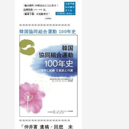
=================
韓国協同組合運動 100年史
=================
「仲井富 遺稿・回想 未