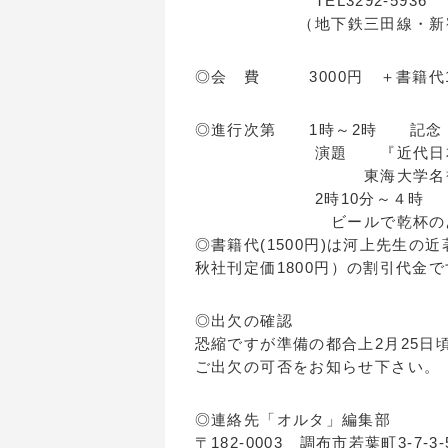
TEL3292-593
（地下鉄三田線・新宿線・
◎会 費 3000円 ＋書籍代1
◎進行次第 1時～2時 記念
演題 『近代日本の思
東海大学名誉教授
2時10分～４時 テ
ビールで乾杯のあと、つ
◎書籍代(1500円)は河上先生
秋社刊定価1800円）の割引代金
◎出欠の確認
恐縮ですが準備の都合上2月25日
ご出欠の可否をお知らせ下さい。
◎連絡先「オルタ」編集部
〒182-0003 調布市若葉町3-7-