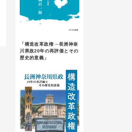
　目次へ
「構造改革政権 ─長洲神奈
川県政20年の再評価とその
歴史的意義」