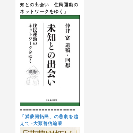
知との出会い 住民運動の
ネットワークをゆく」
==================
「満蒙開拓民」の悲劇を越
えて
-
大類善啓編著