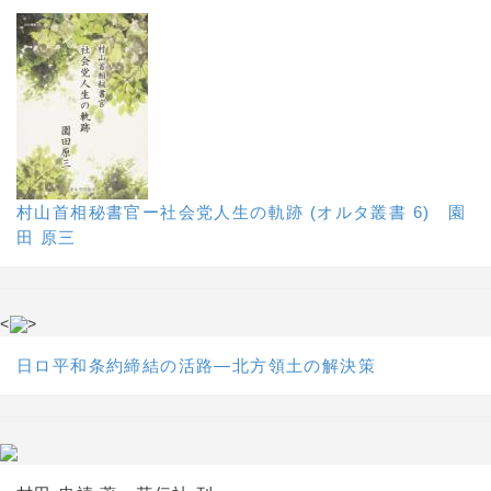
村山首相秘書官ー社会党人生の軌跡 (オルタ叢書 6) 園
田 原三
<
>
日ロ平和条約締結の活路―北方領土の解決策