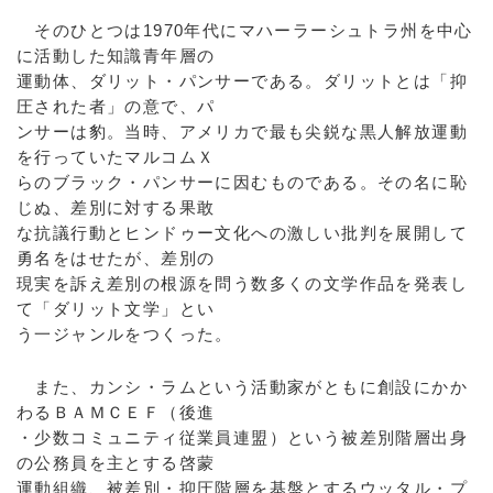
そのひとつは1970年代にマハーラーシュトラ州を中心
に活動した知識青年層の
運動体、ダリット・パンサーである。ダリットとは「抑
圧された者」の意で、パ
ンサーは豹。当時、アメリカで最も尖鋭な黒人解放運動
を行っていたマルコムＸ
らのブラック・パンサーに因むものである。その名に恥
じぬ、差別に対する果敢
な抗議行動とヒンドゥー文化への激しい批判を展開して
勇名をはせたが、差別の
現実を訴え差別の根源を問う数多くの文学作品を発表し
て「ダリット文学」とい
う一ジャンルをつくった。
また、カンシ・ラムという活動家がともに創設にかか
わるＢＡＭＣＥＦ（後進
・少数コミュニティ従業員連盟）という被差別階層出身
の公務員を主とする啓蒙
運動組織、被差別・抑圧階層を基盤とするウッタル・プ