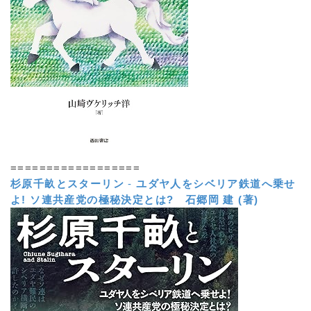
==================
杉原千畝とスターリン
-
ユダヤ人をシベリア鉄道へ乗せ
よ! ソ連共産党の極秘決定とは?
石郷岡 建 (著)