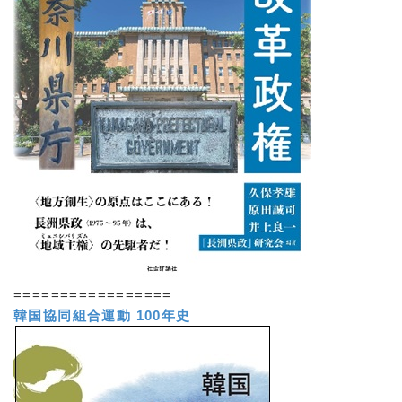
=================
韓国協同組合運動 100年史