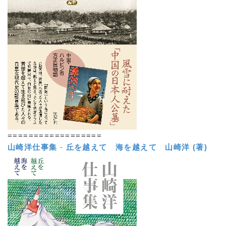
==================
山崎洋仕事集
-
丘を越えて 海を越えて
山崎洋 (著)