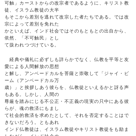
可触」カーストからの改宗者であるように、キリスト教
徒、イスラム教徒の大半
もそこから差別を逃れて改宗した者たちである。では改
宗によって差別を免れた
かといえば、インド社会ではそのもともとの出自から、
依然、「不可触民」とし
て扱われつづけている。
経典や儀礼に必ずしも詳らかでなく、仏教を平等と友
愛による人間解放の思想
と解し、アンベードカルを菩薩と崇敬して「ジャイ・ビ
ーム（アンベードカル万
歳）」と挨拶しあう彼らを、仏教徒といえるかと訝る声
もある。しかし、人間の
尊厳を踏みにじる不公正・不正義の現実の只中にある彼
らが、魂の救済にもまし
て社会的救済を求めたとして、それを否定することはで
きないだろう。ともあれ
インド仏教徒は、イスラム教徒やキリスト教徒をも励ま