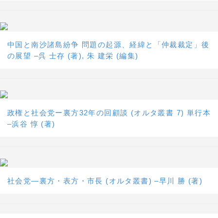
中国と南沙諸島紛争 問題の起源、経緯と「仲裁裁定」後
の展望 –呉 士存 (著), 朱 建栄 (編集)
政権と社会党ー裏方32年の回顧談 (オルタ叢書 7) 単行本
–浜谷 惇 (著)
社会党―裏方・表方・市長 (オルタ叢書) –早川 勝 (著)