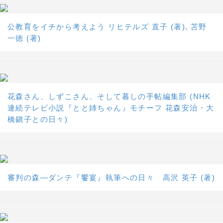
公教育をイチから考えよう リヒテルズ 直子 (著), 苫野
一徳 (著)
花森さん、しずこさん、そして暮しの手帖編集部 (NHK
連続テレビ小説『とと姉ちゃん』モチーフ 花森安治・大
橋鎭子との日々)
審判の森―ダンテ『饗宴』執筆への日々 高沢 英子 (著)