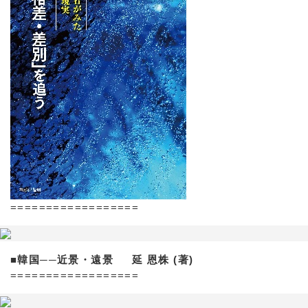
==================
■韓国──近景・遠景 延 恩株 (著)
==================