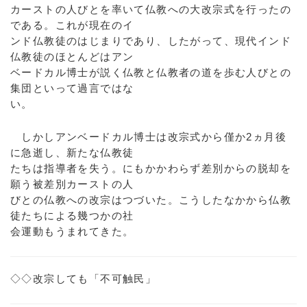
カーストの人びとを率いて仏教への大改宗式を行ったの
である。これが現在のイ
ンド仏教徒のはじまりであり、したがって、現代インド
仏教徒のほとんどはアン
ベードカル博士が説く仏教と仏教者の道を歩む人びとの
集団といって過言ではな
い。
しかしアンベードカル博士は改宗式から僅か2ヵ月後
に急逝し、新たな仏教徒
たちは指導者を失う。にもかかわらず差別からの脱却を
願う被差別カーストの人
びとの仏教への改宗はつづいた。こうしたなかから仏教
徒たちによる幾つかの社
会運動もうまれてきた。
◇◇改宗しても「不可触民」