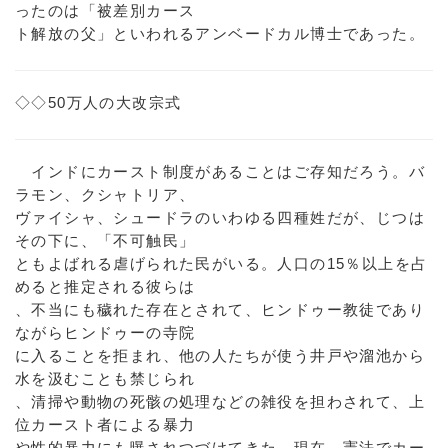
ったのは「被差別カース
ト解放の父」といわれるアンベードカル博士であった。
◇◇50万人の大改宗式
インドにカースト制度があることはご存知だろう。バ
ラモン、クシャトリア、
ヴァイシャ、シュードラのいわゆる四種姓だが、じつは
その下に、「不可触民」
ともよばれる虐げられた民がいる。人口の15％以上を占
めると推定される彼らは
、不当にも穢れた存在とされて、ヒンドゥー教徒であり
ながらヒンドゥーの寺院
に入ることを拒まれ、他の人たちが使う井戸や溜池から
水を汲むことも禁じられ
、清掃や動物の死骸の処理などの雑役を担わされて、上
位カースト者による暴力
や性的暴力にも曝されつづけてきた。現在、憲法でカー