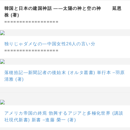
韓国と日本の建国神話 ——太陽の神と空の神 延恩
株 (著)
==================
独りじゃダメなの―中国女性26人の言い分
==================
落穂拾記―新聞記者の後始末 (オルタ叢書) 単行本 –羽原
清雅 (著)
アメリカ帝国の終焉 勃興するアジアと多極化世界 (講談
社現代新書) 新書 –進藤 榮一 (著)