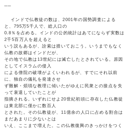
──
インドで仏教徒の数は、2001年の国勢調査による
と、795万5千人で、総人口の
0.8％を占める。インドの公的統計はあてにならず実数は
2千5百万人を超えると
いう説もあるが、詮索は措いておこう。いうまでもなく
仏教の故郷はインドだが、
その地で仏教は13世紀には滅亡したとされている。原因
としてイスラムの侵入
による僧院の破壊がよくいわれるが、すでにそれ以前
に、独自の儀礼を発達させ
ず難解・煩瑣な教理に傾いたがゆえに民衆との接点を失
って衰退していたことが
指摘される。いずれにせよ20世紀初頭に存在した仏教徒
は東北部に僅かに数百人
とされた。その仏教徒が、11億余の人口に占める割合は
まだあまりに少ないとは
いえ、ここまで増えた。この仏教復興のきっかけをつく