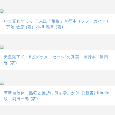
いま言わずして 二人誌「埴輪」単行本（ソフトカバー）
–宇治 敏彦 (著), 小榑 雅章 (著)
天皇陛下“8・8ビデオメッセージ”の真実 単行本 –添田
馨 (著)
革新自治体 熱狂と挫折に何を学ぶか(中公新書) Kindle
版 岡田一郎 (著)