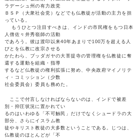
ラデーシュ州の有力政党
ＢＳＰ（大衆社会党）などでも仏教徒が活動の主力を担
っている。
もうひとつ注目すべきは、インドの市民権をもつ日本
人僧佐々井秀嶺師の活動
であろう。彼は渡印以来40年あまりで100万を超える人
びとを仏教に改宗させる
かたわら、ブッダガヤの大菩提寺の管理権を仏教徒に奪
還する運動を組織・指導
するなど仏教徒の権利拡張に努め、中央政府マイノリテ
ィ・コミッション（少数
社会委員会）委員も務めた。
ここで付言しなければならないのは、インドで被差
別・抑圧状況に置かれてい
るのはいわゆる「不可触民」だけでなくシュードラの大
部分、さらにイスラム教
徒やキリスト教徒の大多数ということである。じつは、
仏教徒のほとんどが「不