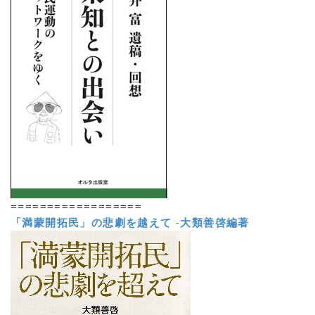
==================
「満蒙開拓民」の悲劇を越えて
-
大類善啓編著