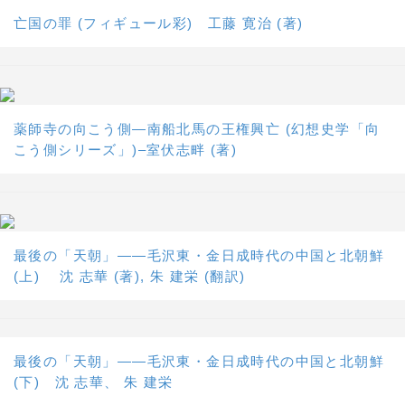
亡国の罪 (フィギュール彩) 工藤 寛治 (著)
薬師寺の向こう側―南船北馬の王権興亡 (幻想史学「向
こう側シリーズ」)–室伏志畔 (著)
最後の「天朝」――毛沢東・金日成時代の中国と北朝鮮
(上) 沈 志華 (著), 朱 建栄 (翻訳)
最後の「天朝」――毛沢東・金日成時代の中国と北朝鮮
(下) 沈 志華、 朱 建栄