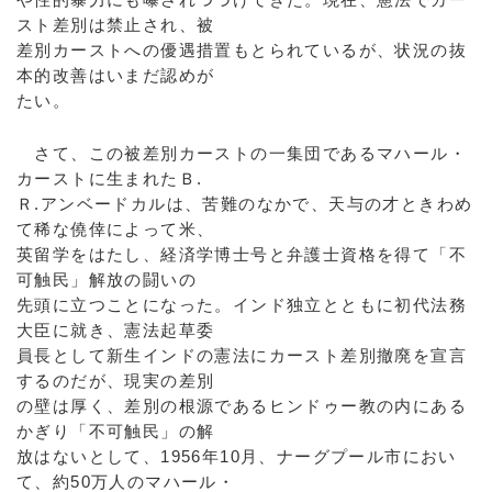
スト差別は禁止され、被
差別カーストへの優遇措置もとられているが、状況の抜
本的改善はいまだ認めが
たい。
さて、この被差別カーストの一集団であるマハール・
カーストに生まれたＢ.
Ｒ.アンベードカルは、苦難のなかで、天与の才ときわめ
て稀な僥倖によって米、
英留学をはたし、経済学博士号と弁護士資格を得て「不
可触民」解放の闘いの
先頭に立つことになった。インド独立とともに初代法務
大臣に就き、憲法起草委
員長として新生インドの憲法にカースト差別撤廃を宣言
するのだが、現実の差別
の壁は厚く、差別の根源であるヒンドゥー教の内にある
かぎり「不可触民」の解
放はないとして、1956年10月、ナーグプール市におい
て、約50万人のマハール・