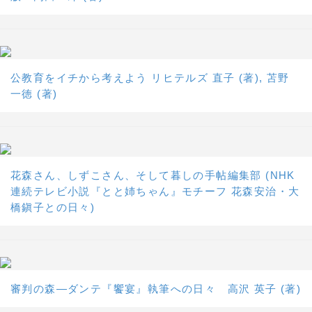
公教育をイチから考えよう リヒテルズ 直子 (著), 苫野
一徳 (著)
花森さん、しずこさん、そして暮しの手帖編集部 (NHK
連続テレビ小説『とと姉ちゃん』モチーフ 花森安治・大
橋鎭子との日々)
審判の森―ダンテ『饗宴』執筆への日々 高沢 英子 (著)