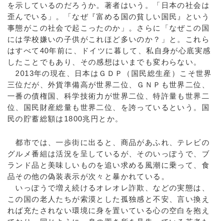
を示しているのだろうか。著者はいう。「日本の社会は
歪んでいる」。「なぜ『富める国の貧しい国民』という
事態がこの社会で起こったのか」。さらに「なぜこの国
には学校嫌いの子供がこれほど多いのか？」と。これら
はすべて40年前に、ドイツに暮して、私自身が心底実感
したことでもあり、その感想はいまでも変わらない。
2013年の現在、日本はＧＤＰ（国民総生産）こそ世界
三位だが、外貨準備高が世界二位、ＧＮＰも世界二位、
一番の債権国、科学技術力が世界二位、特許量も世界二
位、国民財産総量も世界二位、を誇っているという。国
民の貯蓄総額は1800兆円とか。
都市では、一歩街に出ると、商品があふれ、テレビの
グルメ番組は活況を呈しているが、そのいっぽうで、ブ
ランド品と美味しいものを追い求める風潮に乗って、食
品その他の偽装表示が次々と暴かれている。
いっぽうで増え続けるオレオレ詐欺、などの実態は、
この国の老人たちが索漠とした孤独感と不安、言い換え
れば充たされない環境に身を置いている心の空白を抱え