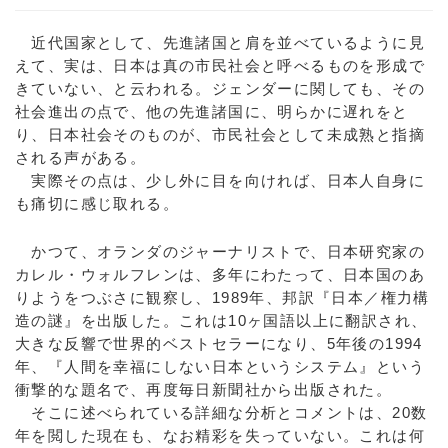
近代国家として、先進諸国と肩を並べているように見
えて、実は、日本は真の市民社会と呼べるものを形成で
きていない、と云われる。ジェンダーに関しても、その
社会進出の点で、他の先進諸国に、明らかに遅れをと
り、日本社会そのものが、市民社会として未成熟と指摘
される声がある。
実際その点は、少し外に目を向ければ、日本人自身に
も痛切に感じ取れる。
かつて、オランダのジャーナリストで、日本研究家の
カレル・ウォルフレンは、多年にわたって、日本国のあ
りようをつぶさに観察し、1989年、邦訳『日本／権力構
造の謎』を出版した。これは10ヶ国語以上に翻訳され、
大きな反響で世界的ベストセラーになり、5年後の1994
年、『人間を幸福にしない日本というシステム』という
衝撃的な題名で、再度毎日新聞社から出版された。
そこに述べられている詳細な分析とコメントは、20数
年を閲した現在も、なお精彩を失っていない。これは何