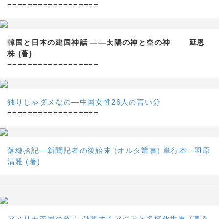
==================
韓国と日本の建国神話 ——太陽の神と空の神 延恩
株 (著)
==================
独りじゃダメなの―中国女性26人の言い分
==================
落穂拾記―新聞記者の後始末 (オルタ叢書) 単行本 –羽原
清雅 (著)
アメリカ帝国の終焉 勃興するアジアと多極化世界 (講談