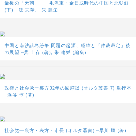
最後の「天朝」――毛沢東・金日成時代の中国と北朝鮮
(下) 沈 志華、 朱 建栄
中国と南沙諸島紛争 問題の起源、経緯と「仲裁裁定」後
の展望 –呉 士存 (著), 朱 建栄 (編集)
政権と社会党ー裏方32年の回顧談 (オルタ叢書 7) 単行本
–浜谷 惇 (著)
社会党―裏方・表方・市長 (オルタ叢書) –早川 勝 (著)