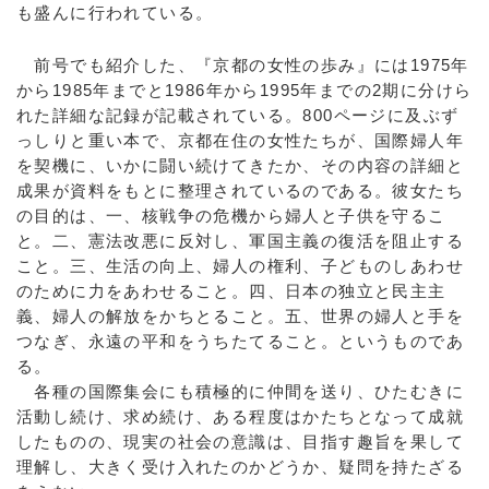
も盛んに行われている。
前号でも紹介した、『京都の女性の歩み』には1975年
から1985年までと1986年から1995年までの2期に分けら
れた詳細な記録が記載されている。800ページに及ぶず
っしりと重い本で、京都在住の女性たちが、国際婦人年
を契機に、いかに闘い続けてきたか、その内容の詳細と
成果が資料をもとに整理されているのである。彼女たち
の目的は、一、核戦争の危機から婦人と子供を守るこ
と。二、憲法改悪に反対し、軍国主義の復活を阻止する
こと。三、生活の向上、婦人の権利、子どものしあわせ
のために力をあわせること。四、日本の独立と民主主
義、婦人の解放をかちとること。五、世界の婦人と手を
つなぎ、永遠の平和をうちたてること。というものであ
る。
各種の国際集会にも積極的に仲間を送り、ひたむきに
活動し続け、求め続け、ある程度はかたちとなって成就
したものの、現実の社会の意識は、目指す趣旨を果して
理解し、大きく受け入れたのかどうか、疑問を持たざる