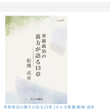
革新政治の裏方が語る13章 (オルタ叢書)船橋 成幸