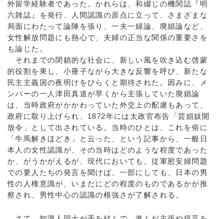
外留学経験者であった。かれらは、和綴じの機関誌『明
六雑誌』を発行、人間認識の原点に立って、さまざまな
局面にわたって論陣を張り、一夫一婦論、廃娼論など、
女性解放問題にも熱心で、夫婦の正当な関係の重要さを
も論じた。
それまでの閉鎖的な社会に、新しい風を吹き込む啓蒙
的役割を果し、小冊子ながら大きな反響を呼び、新たな
民主主義国の夜明けをひらくと期待された。因みに、メ
ンバーの一人津田真道が早くから主張していた廃娼論
は、当時政府がかかわっていた外交上の配慮もあって、
政府に取り上げられ、1872年には太政官布告「芸娼妓開
放令」として出されている。当時のひとは、これを俗に
「牛馬解きほどき」と云った、という記事から、一般日
本人の女性認識が、その当時はどのような程度であった
か、がうかがえるが、現代においても、従軍慰安婦問題
での要人たちの発言を聞けば、一部にしても、日本の男
性の人権意識が、いまだにどの程度のものであるかが推
察され、男性中心の認識の根強さが了解される。
さて、知識人同士が手を結んで、進んだ主張や提言を