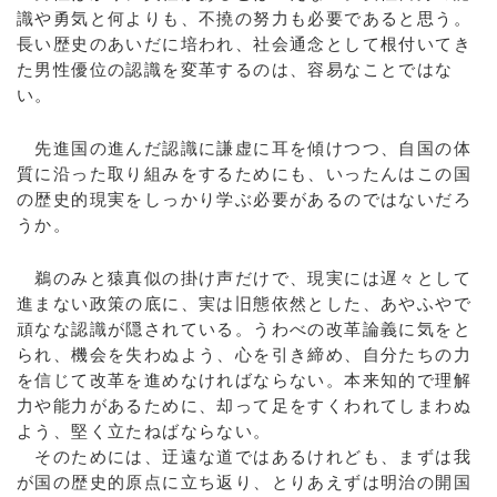
識や勇気と何よりも、不撓の努力も必要であると思う。
長い歴史のあいだに培われ、社会通念として根付いてき
た男性優位の認識を変革するのは、容易なことではな
い。
先進国の進んだ認識に謙虚に耳を傾けつつ、自国の体
質に沿った取り組みをするためにも、いったんはこの国
の歴史的現実をしっかり学ぶ必要があるのではないだろ
うか。
鵜のみと猿真似の掛け声だけで、現実には遅々として
進まない政策の底に、実は旧態依然とした、あやふやで
頑なな認識が隠されている。うわべの改革論義に気をと
られ、機会を失わぬよう、心を引き締め、自分たちの力
を信じて改革を進めなければならない。本来知的で理解
力や能力があるために、却って足をすくわれてしまわぬ
よう、堅く立たねばならない。
そのためには、迂遠な道ではあるけれども、まずは我
が国の歴史的原点に立ち返り、とりあえずは明治の開国