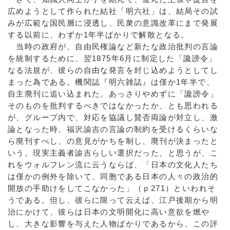
広めようとして作られた結社「明六社」は、結局その試
みが広範な国民層に浸透し、民衆の意識改革にまで発展
する以前に、わずか1年半ばかりで解散となる。
当時の政府が、自由民権論など新たな政治批判の言論
を統制するために、翌1875年6月に制定した「讒謗令」
なる法規が、彼らの自由な発言を封じ込めようとしてし
まった為である。機関誌『明六雑誌』は僅か1年半で、
自主廃刊に追い込まれた。あっさりやめずに「讒謗令」
そのものを批判するべきではなかったか、とも思われる
が、グループ内で、対応を協議し賛否両論が対立し、激
論となった時、福沢諭吉の言論の制約を受けるくらいな
ら廃刊すべし、の意見がかちを制し、廃刊が決まったと
いう。現実主義者諭吉らしい選択だった、と思うが、こ
れをウォルフレン流に云うならば、「日本の文化人たち
は僅かの例外を除いて、同胞である日本の人々の政治的
開放の手助けをしてこなかった」（ｐ271）といわれそ
うである。但し、彼らに限って云えば、江戸後期から明
治にかけて、彼らは日本の文明開化に高い意欲を燃や
し、大きな影響を与えた人物ばかりであるから、この評