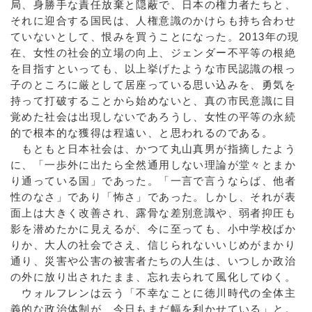
局、身勝手な責任放棄と隠蔽で、日本の権力者たちと、
それに迎合する国民は、人権意識のかけらも持ち合わせ
ていないとして、恨みを買うことになった。2013年の現
在、女性の社会的立場の向上、ジェンダー不平等の根絶
を目指すといっても、以上挙げたような市民認識の根っ
子のところに厳として居座っている思い込みを、勇気を
持って打破することから始めないと、真の市民意識に目
覚めた社会は出現しないであろうし、女性の平等の永続
的で根本的な獲得は程遠い、と思われるのである。
もともと日本社会は、かつて丸山真男が指摘したよう
に、「一歩外に出たら全然通用しない理論が堂々とまか
り通っている国」であった。「一言で言うならば、他者
性のなさ」であり「怖さ」であった。しかし、それが表
面上は大きく改善され、露骨な差別意識や、弱者抑圧も
影を潜めたかに見えるが、今に至っても、小中学校ばか
りか、大人の社会でさえ、信じられないいじめがまかり
通り、災害や公害の被害者たちの人生は、いつしか政治
の外に放り出されたまま、忘れ去られて風化してゆく。
ウォルフレンは云う「不幸なことに徳川時代の全体主
義的な政治体制が、今日もまだ幅を利かせている」と。