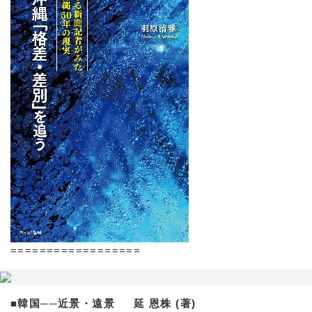
==================
■韓国──近景・遠景 延 恩株 (著)