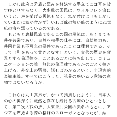
しかし政府は矛盾と歪みを解決する手立てには耳を貸
すゆとりすらなく、大多数の国民は、ウォルフレン流に
いうと、声を挙げる勇気もなく、気が付けば〈もしかし
ていまだに気が付かず〉いわば舵の無い船のように21世
紀の海を漂っているのである。
もともと農耕民族であるこの国の規範は、あくまでも
共存共栄であり、自然を相手の仕事には、自助努力も、
共同作業も不可欠の要件であったことは理解できる。そ
して〈和をもって貴きとなす〉という、古代の歴史を背
景とする倫理律を、ことあるごとに持ち出して、コミュ
ニケーションの唯一無比の倫理律であるかのごとく担ぎ
上げる。外交上の弱腰、話せばわかるという、非現実的
楽観主義。すべてはこうした、視界の狭いムラ意識の産
物ではないだろうか。
これらは丸山真男が、かつて指摘したように、日本人
の心の奥深くに厳然と存在し続ける古層のひとつとし
て、第二次大戦の折、大東亜共栄圏の美名のもとに、ア
ジアを席捲する際の格好のスローガンとなったが、結