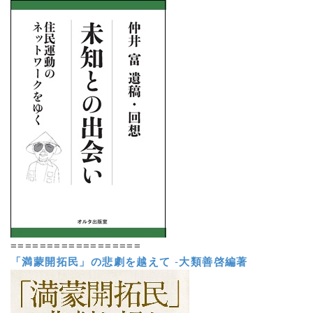
==================
「満蒙開拓民」の悲劇を越えて
-
大類善啓編著