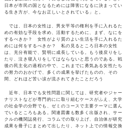
日本が市民の国となるためには障害になるに決まってい
る生き方が、今なお正しいとされている」と。
では、日本の女性は、男女平等の権利を手に入れるた
めの有効な手段を求め、活動するために、まず、なにを
するべきか？ 女性がより質のよい生活を手に入れるた
めには何をするべきか？ 私の見るところ日本の女性
は、充分有能で、賢明に成長している。もう後戻りをし
たり、泣き寝入りをしてはならないと思うのである。戦
後の民主化の過程の中で、これまでに勇気ある女性たち
の努力のおかげで、多くの成果を挙げたものの、その
間、どれほど苦い涙が流されてきたことだろう
近年、日本でも女性問題に関しては、研究者やジャー
ナリストなどが専門的にに取り組むケースがふえ、大学
の社会学の分野でも、ゼミのコースで主要テーマに選ん
でいるところもある。関連図書も数多く出版され、サー
クルの機関誌発行、コラムでの取り上げ、自治体が研究
成果を冊子にまとめて出したり、ネット上での情報交換