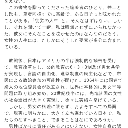
をえない。
この書物を贈ってくださった編著者のひとり、井上と
し氏も、筆者同様すでに高齢で、ある日そっと呟かれた
ことがある。｢徒労の人生｣と。そんなはずはない。しか
し、それを聞いて一瞬、私は暗然とせずにいられなかっ
た。彼女にそんなことを呟かせたのはなんなのだろう。
女性の人生には、たしかにそうした要素が多分に含まれ
ている。
敗戦後、日本はアメリカの半ば強制的な勧告を受け
て、教育改革をし、公的教育の6・3・3制及び男女共学
が実現し、言論の自由化、選挙制度の民主化などで、市
民による政治参加の可能性が開けた。1964年には国連で
婦人の地位委員会が設立され、世界は本格的に男女平等
問題に取り組み始め、20世紀後半には、先進諸国の女性
の社会進出が大きく実現し、徐々に実績を挙げている。
しかし、男女の格差に限らず、およそすべての局面
で、現実に明らかに、大きく立ち遅れている日本で、私
たちのなすべきこと、できることはなにであろうか。
男性ばかりに責任があるとはいえない。女性自身の認