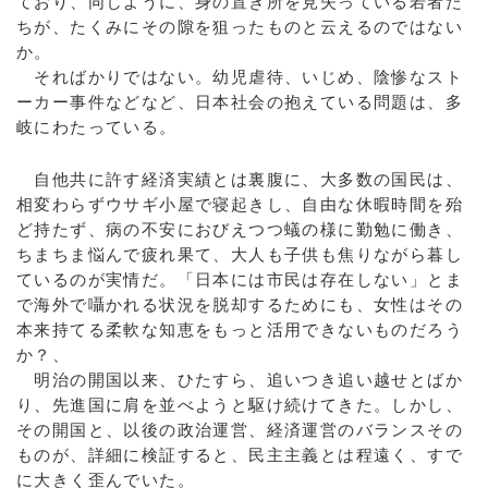
ており、同じように、身の置き所を見失っている若者た
ちが、たくみにその隙を狙ったものと云えるのではない
か。
そればかりではない。幼児虐待、いじめ、陰惨なスト
ーカー事件などなど、日本社会の抱えている問題は、多
岐にわたっている。
自他共に許す経済実績とは裏腹に、大多数の国民は、
相変わらずウサギ小屋で寝起きし、自由な休暇時間を殆
ど持たず、病の不安におびえつつ蟻の様に勤勉に働き、
ちまちま悩んで疲れ果て、大人も子供も焦りながら暮し
ているのが実情だ。「日本には市民は存在しない」とま
で海外で囁かれる状況を脱却するためにも、女性はその
本来持てる柔軟な知恵をもっと活用できないものだろう
か？、
明治の開国以来、ひたすら、追いつき追い越せとばか
り、先進国に肩を並べようと駆け続けてきた。しかし、
その開国と、以後の政治運営、経済運営のバランスその
ものが、詳細に検証すると、民主主義とは程遠く、すで
に大きく歪んでいた。