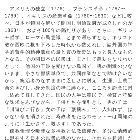
アメリカの独立（1776）、フランス革命（1787〜
1799）、イギリスの産業革命（1760〜1830）などに較
べ、日本が鎖国を解いて開国し明治政府が成立したのが
1868年、およそ100年の隔たりがあり、さらに、ギリシ
ャ哲学、ローマ市民意識、とまで遡らずとも、キリスト
教が西欧に根を下ろした時代から数えれば、諸外国の神
学的哲学的精神遺産の量と質の歴史はもっと長大なもの
となる。その間日本の民衆は、主として農耕をなりわい
として、他国の干渉を受けない島国で、魂の刺激の少な
いまま、小さな部落単位で、共同作業などで助け合いな
がら、統治者のなすままに乏しさに耐え、生涯、士農工
商のきびしい身分制度の枠に縛られ、こころを諦念に封
じ込めて暮してきた。国民の大半は農民で、極貧と苛酷
な誅求を忍びながら、子供たちを間引きし、男の子は
「川遊びに行き」女の子は「蕨摘み」で、人知れず、は
かない命を消された。為政者をたちのモットーは周知の
ように〈生かさず、殺さず〉であった。
儒教倫理や曖昧な多神教と仏教信仰が、多分に情緒的
に混在する日本の民衆の魂のなかに、それらを超越した