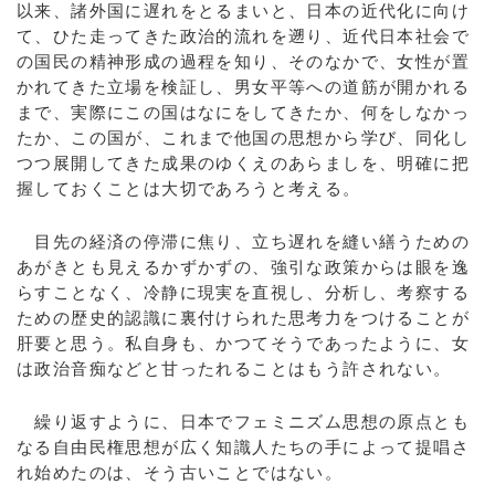
以来、諸外国に遅れをとるまいと、日本の近代化に向け
て、ひた走ってきた政治的流れを遡り、近代日本社会で
の国民の精神形成の過程を知り、そのなかで、女性が置
かれてきた立場を検証し、男女平等への道筋が開かれる
まで、実際にこの国はなにをしてきたか、何をしなかっ
たか、この国が、これまで他国の思想から学び、同化し
つつ展開してきた成果のゆくえのあらましを、明確に把
握しておくことは大切であろうと考える。
目先の経済の停滞に焦り、立ち遅れを縫い繕うための
あがきとも見えるかずかずの、強引な政策からは眼を逸
らすことなく、冷静に現実を直視し、分析し、考察する
ための歴史的認識に裏付けられた思考力をつけることが
肝要と思う。私自身も、かつてそうであったように、女
は政治音痴などと甘ったれることはもう許されない。
繰り返すように、日本でフェミニズム思想の原点とも
なる自由民権思想が広く知識人たちの手によって提唱さ
れ始めたのは、そう古いことではない。