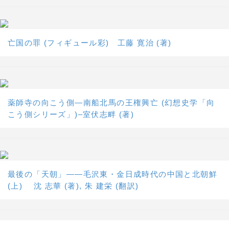
亡国の罪 (フィギュール彩) 工藤 寛治 (著)
薬師寺の向こう側―南船北馬の王権興亡 (幻想史学「向
こう側シリーズ」)–室伏志畔 (著)
最後の「天朝」――毛沢東・金日成時代の中国と北朝鮮
(上) 沈 志華 (著), 朱 建栄 (翻訳)