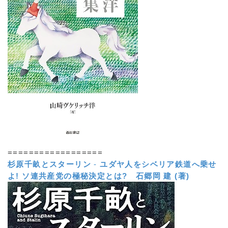
==================
杉原千畝とスターリン
-
ユダヤ人をシベリア鉄道へ乗せ
よ! ソ連共産党の極秘決定とは?
石郷岡 建 (著)