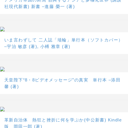
社現代新書) 新書 –進藤 榮一 (著)
いま言わずして 二人誌「埴輪」単行本（ソフトカバー）
–宇治 敏彦 (著), 小榑 雅章 (著)
天皇陛下“8・8ビデオメッセージ”の真実 単行本 –添田
馨 (著)
革新自治体 熱狂と挫折に何を学ぶか(中公新書) Kindle
版 岡田一郎 (著)