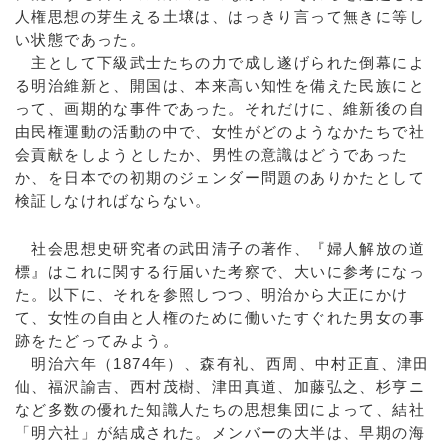
人権思想の芽生える土壌は、はっきり言って無きに等し
い状態であった。
主として下級武士たちの力で成し遂げられた倒幕によ
る明治維新と、開国は、本来高い知性を備えた民族にと
って、画期的な事件であった。それだけに、維新後の自
由民権運動の活動の中で、女性がどのようなかたちで社
会貢献をしようとしたか、男性の意識はどうであった
か、を日本での初期のジェンダー問題のありかたとして
検証しなければならない。
社会思想史研究者の武田清子の著作、『婦人解放の道
標』はこれに関する行届いた考察で、大いに参考になっ
た。以下に、それを参照しつつ、明治から大正にかけ
て、女性の自由と人権のために働いたすぐれた男女の事
跡をたどってみよう。
明治六年（1874年）、森有礼、西周、中村正直、津田
仙、福沢諭吉、西村茂樹、津田真道、加藤弘之、杉亨ニ
など多数の優れた知識人たちの思想集団によって、結社
「明六社」が結成された。メンバーの大半は、早期の海