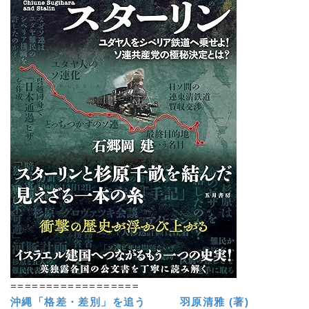
==================
沖縄「格差・差別」を追う 羽原清雅 (著)