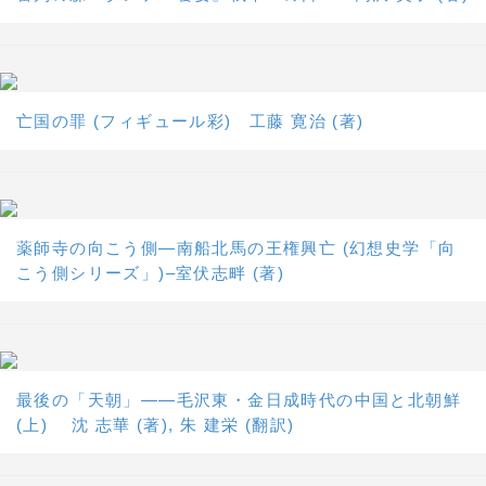
亡国の罪 (フィギュール彩) 工藤 寛治 (著)
薬師寺の向こう側―南船北馬の王権興亡 (幻想史学「向
こう側シリーズ」)–室伏志畔 (著)
最後の「天朝」――毛沢東・金日成時代の中国と北朝鮮
(上) 沈 志華 (著), 朱 建栄 (翻訳)