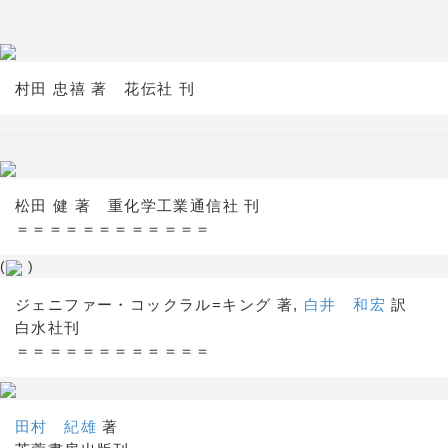
村田 忠禧 著 花伝社 刊
松田 健 著 重化学工業通信社 刊
＝＝＝＝＝＝＝＝＝＝＝＝
(
)
ジェニファー・コックラル=キング 著,
白井 和宏
訳
白水社刊
＝＝＝＝＝＝＝＝＝＝＝＝
田村 紀雄
著