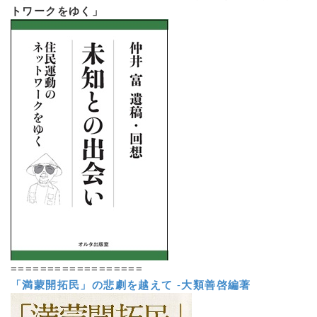
トワークをゆく」
==================
「満蒙開拓民」の悲劇を越えて
-
大類善啓編著