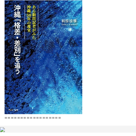
==================