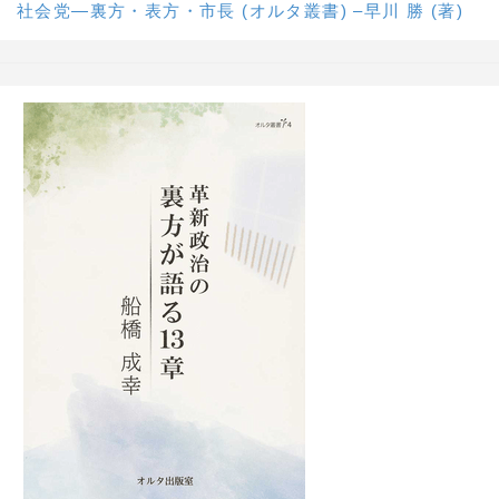
社会党―裏方・表方・市長 (オルタ叢書) –早川 勝 (著)