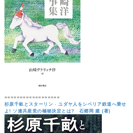
==================
杉原千畝とスターリン
-
ユダヤ人をシベリア鉄道へ乗せ
よ! ソ連共産党の極秘決定とは?
石郷岡 建 (著)