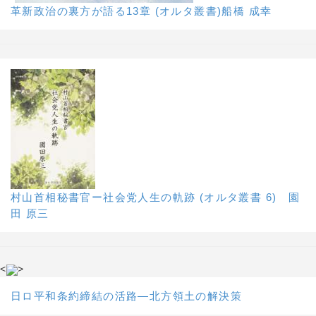
革新政治の裏方が語る13章 (オルタ叢書)船橋 成幸
村山首相秘書官ー社会党人生の軌跡 (オルタ叢書 6) 園
田 原三
<
>
日ロ平和条約締結の活路―北方領土の解決策