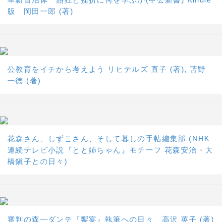
版 岡田一郎 (著)
公教育をイチから考えよう リヒテルズ 直子 (著), 苫野
一徳 (著)
花森さん、しずこさん、そして暮しの手帖編集部 (NHK
連続テレビ小説『とと姉ちゃん』モチーフ 花森安治・大
橋鎭子との日々)
審判の森―ダンテ『饗宴』執筆への日々 高沢 英子 (著)