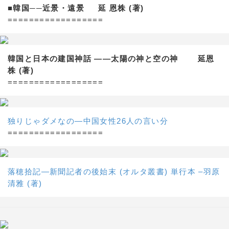
■韓国──近景・遠景 延 恩株 (著)
==================
韓国と日本の建国神話 ——太陽の神と空の神 延恩
株 (著)
==================
独りじゃダメなの―中国女性26人の言い分
==================
落穂拾記―新聞記者の後始末 (オルタ叢書) 単行本 –羽原
清雅 (著)