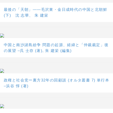
最後の「天朝」――毛沢東・金日成時代の中国と北朝鮮
(下) 沈 志華、 朱 建栄
中国と南沙諸島紛争 問題の起源、経緯と「仲裁裁定」後
の展望 –呉 士存 (著), 朱 建栄 (編集)
政権と社会党ー裏方32年の回顧談 (オルタ叢書 7) 単行本
–浜谷 惇 (著)