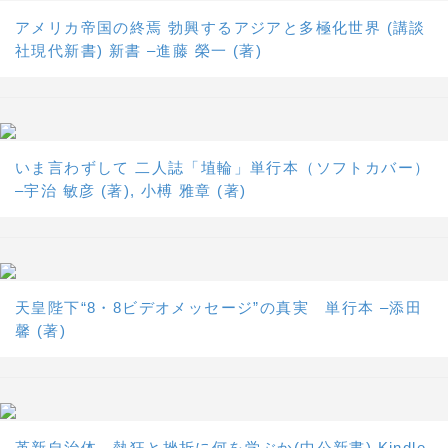
アメリカ帝国の終焉 勃興するアジアと多極化世界 (講談
社現代新書) 新書 –進藤 榮一 (著)
いま言わずして 二人誌「埴輪」単行本（ソフトカバー）
–宇治 敏彦 (著), 小榑 雅章 (著)
天皇陛下“8・8ビデオメッセージ”の真実 単行本 –添田
馨 (著)
革新自治体 熱狂と挫折に何を学ぶか(中公新書) Kindle