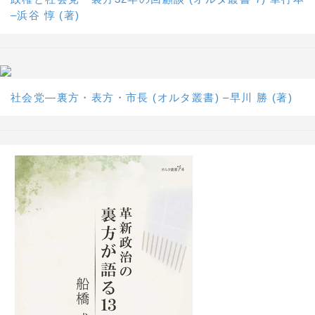
–浜谷 惇 (著)
社会党―裏方・表方・市長 (オルタ叢書) –早川 勝 (著)