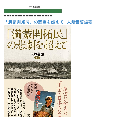
==================
「満蒙開拓民」の悲劇を越えて
-
大類善啓編著