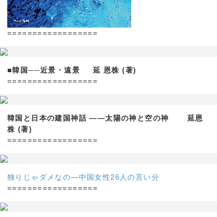
==================
■韓国──近景・遠景 延 恩株 (著)
==================
韓国と日本の建国神話 ——太陽の神と空の神 延恩
株 (著)
==================
独りじゃダメなの―中国女性26人の言い分
==================