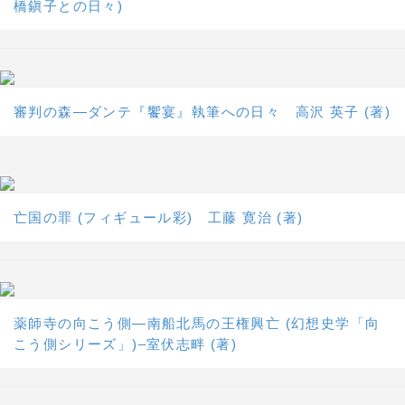
橋鎭子との日々)
審判の森―ダンテ『饗宴』執筆への日々 高沢 英子 (著)
亡国の罪 (フィギュール彩) 工藤 寛治 (著)
薬師寺の向こう側―南船北馬の王権興亡 (幻想史学「向
こう側シリーズ」)–室伏志畔 (著)