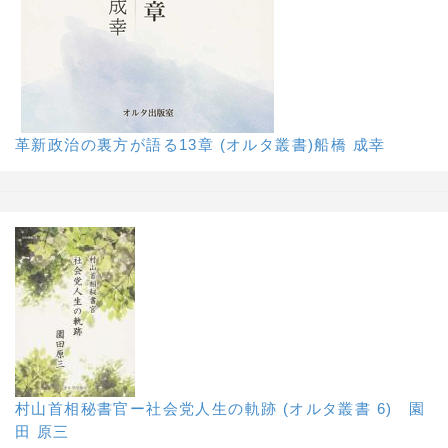
革新政治の裏方が語る13章 (オルタ叢書)船橋 成幸
村山首相秘書官ー社会党人生の軌跡 (オルタ叢書 6) 園
田 原三