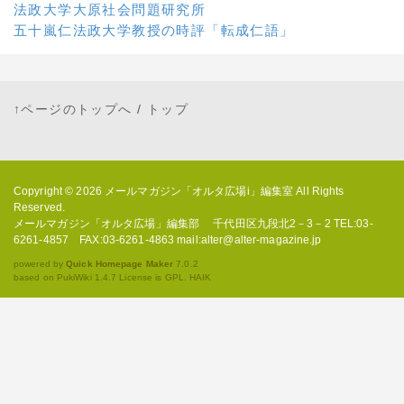
法政大学大原社会問題研究所
五十嵐仁法政大学教授の時評「転成仁語」
↑ページのトップへ
/
トップ
Copyright © 2026
メールマガジン「オルタ広場i」編集室
All Rights
Reserved.
メールマガジン「オルタ広場」編集部 千代田区九段北2－3－2 TEL:03-
6261-4857 FAX:03-6261-4863 mail:alter@alter-magazine.jp
powered by
Quick Homepage Maker
7.0.2
based on PukiWiki 1.4.7 License is GPL.
HAIK