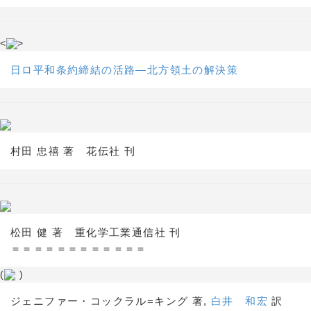
<
>
日ロ平和条約締結の活路―北方領土の解決策
村田 忠禧 著 花伝社 刊
松田 健 著 重化学工業通信社 刊
＝＝＝＝＝＝＝＝＝＝＝＝
(
)
ジェニファー・コックラル=キング 著,
白井 和宏
訳