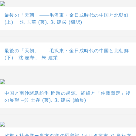
最後の「天朝」――毛沢東・金日成時代の中国と北朝鮮
(上) 沈 志華 (著), 朱 建栄 (翻訳)
最後の「天朝」――毛沢東・金日成時代の中国と北朝鮮
(下) 沈 志華、 朱 建栄
中国と南沙諸島紛争 問題の起源、経緯と「仲裁裁定」後
の展望 –呉 士存 (著), 朱 建栄 (編集)
政権と社会党ー裏方32年の回顧談 (オルタ叢書 7) 単行本