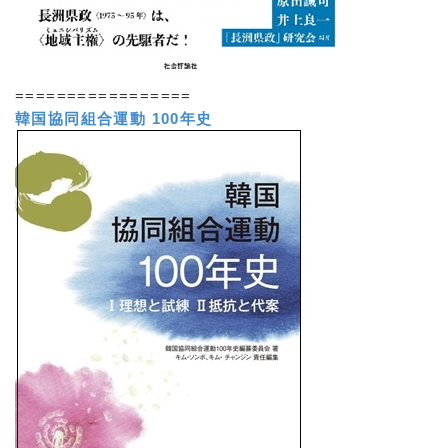
=================
韓国協同組合運動 100年史