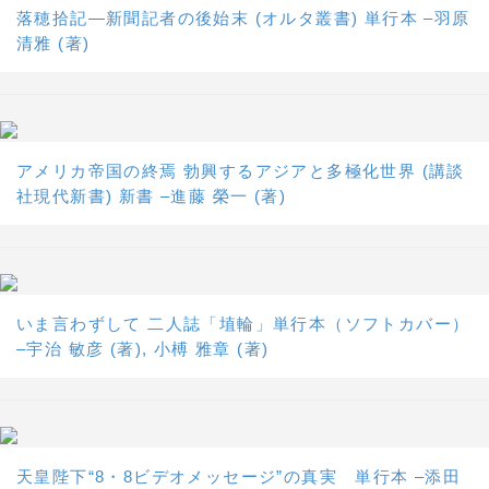
落穂拾記―新聞記者の後始末 (オルタ叢書) 単行本 –羽原
清雅 (著)
アメリカ帝国の終焉 勃興するアジアと多極化世界 (講談
社現代新書) 新書 –進藤 榮一 (著)
いま言わずして 二人誌「埴輪」単行本（ソフトカバー）
–宇治 敏彦 (著), 小榑 雅章 (著)
天皇陛下“8・8ビデオメッセージ”の真実 単行本 –添田