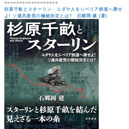
==================
杉原千畝とスターリン
-
ユダヤ人をシベリア鉄道へ乗せ
よ! ソ連共産党の極秘決定とは?
石郷岡 建 (著)