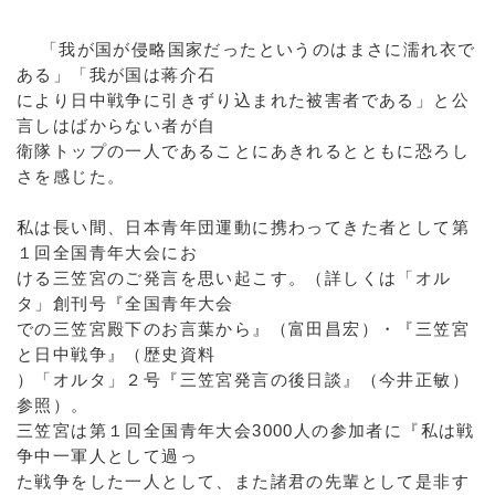
「我が国が侵略国家だったというのはまさに濡れ衣で
ある」「我が国は蒋介石
により日中戦争に引きずり込まれた被害者である」と公
言しはばからない者が自
衛隊トップの一人であることにあきれるとともに恐ろし
さを感じた。
私は長い間、日本青年団運動に携わってきた者として第
１回全国青年大会にお
ける三笠宮のご発言を思い起こす。（詳しくは「オル
タ」創刊号『全国青年大会
での三笠宮殿下のお言葉から』（富田昌宏）・『三笠宮
と日中戦争』（歴史資料
）「オルタ」２号『三笠宮発言の後日談』（今井正敏）
参照）。
三笠宮は第１回全国青年大会3000人の参加者に『私は戦
争中一軍人として過っ
た戦争をした一人として、また諸君の先輩として是非す