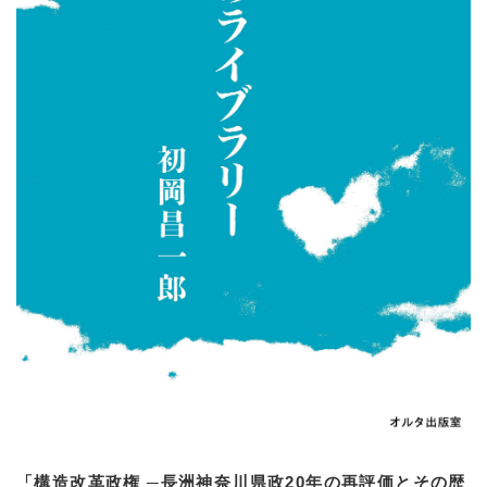
「構造改革政権 ─長洲神奈川県政20年の再評価とその歴