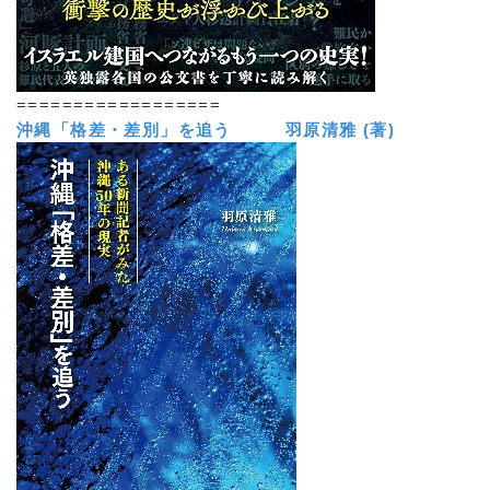
==================
沖縄「格差・差別」を追う 羽原清雅 (著)