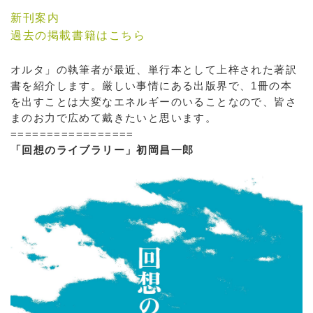
新刊案内
過去の掲載書籍はこちら
オルタ」の執筆者が最近、単行本として上梓された著訳
書を紹介します。厳しい事情にある出版界で、1冊の本
を出すことは大変なエネルギーのいることなので、皆さ
まのお力で広めて戴きたいと思います。
=================
「回想のライブラリー」初岡昌一郎