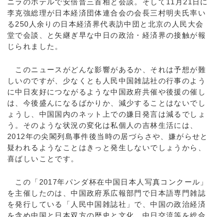
ニラのホテルで安倍晋三首相と会談。そして11月21日に
李克強総理が日本経済団体連合会の会長三村明夫氏率い
る250人余りの日本経済界代表訪中団と北京の人民大会
堂で会談、と矢継ぎ早な中日の政治・経済界の接触が報
じられました。
このニュースがどんな影響があるか、それは予想が難
しいのですが、少なくとも人民中国雑誌社の行事のよう
に中日友好につながるような中国政府共催や後援の催し
は、今後盛んになるばかりか、減少することはないでし
ょうし、中国国内のネット上での嫌日発言は減るでしょ
う。そのような状況の変化は私個人の吉林生活には、
2012年の尖閣列島事件後当時の居づらさや、嫌がらせと
疑われるようなことはきっと発生しないでしょうから、
喜ばしいことです。
この「2017年パンダ杯在中国日本人写真コンクール」
を主催したのは、中国政府系広報部門で日本語専門雑誌
を発行している「人民中国雑誌社」で、中国の政治経済
を含め中国と日本双方の歴史と文化、中日交流等を総合