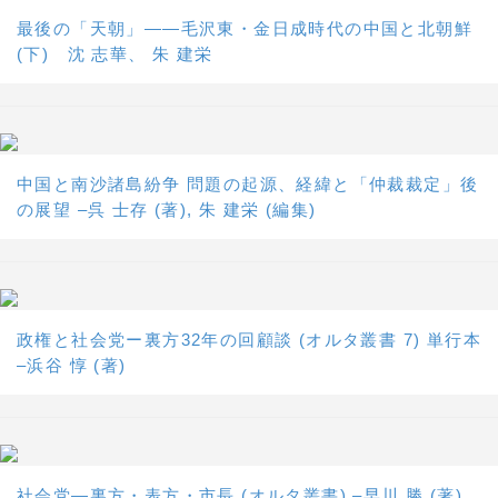
最後の「天朝」――毛沢東・金日成時代の中国と北朝鮮
(下) 沈 志華、 朱 建栄
中国と南沙諸島紛争 問題の起源、経緯と「仲裁裁定」後
の展望 –呉 士存 (著), 朱 建栄 (編集)
政権と社会党ー裏方32年の回顧談 (オルタ叢書 7) 単行本
–浜谷 惇 (著)
社会党―裏方・表方・市長 (オルタ叢書) –早川 勝 (著)