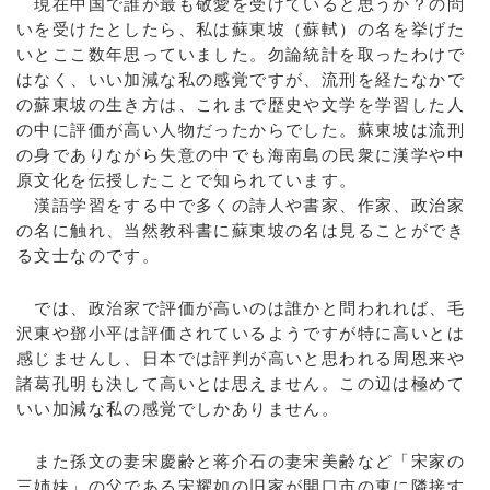
現在中国で誰が最も敬愛を受けていると思うか？の問
いを受けたとしたら、私は蘇東坡（蘇軾）の名を挙げた
いとここ数年思っていました。勿論統計を取ったわけで
はなく、いい加減な私の感覚ですが、流刑を経たなかで
の蘇東坡の生き方は、これまで歴史や文学を学習した人
の中に評価が高い人物だったからでした。蘇東坡は流刑
の身でありながら失意の中でも海南島の民衆に漢学や中
原文化を伝授したことで知られています。
漢語学習をする中で多くの詩人や書家、作家、政治家
の名に触れ、当然教科書に蘇東坡の名は見ることができ
る文士なのです。
では、政治家で評価が高いのは誰かと問われれば、毛
沢東や鄧小平は評価されているようですが特に高いとは
感じませんし、日本では評判が高いと思われる周恩来や
諸葛孔明も決して高いとは思えません。この辺は極めて
いい加減な私の感覚でしかありません。
また孫文の妻宋慶齢と蒋介石の妻宋美齢など「宋家の
三姉妹」の父である宋耀如の旧家が開口市の東に隣接す