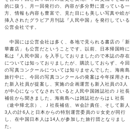
的に扱う、月一回発行の、内容が多分野に渡っている一
方、情報も内容も豊富で、見た目にも美しい写真や絵が
挿入されたグラビア月刊誌『人民中国』を発行している
公営会社です。
中国には公営会社は多く、各地で見られる書店の「新
華書店」も公営だということです。以前、日本帰国時に
私は『人民中国』を入手しておりましたので本誌の存在
については知っておりましたが、購読しておらず、今回
の写真コンクールについては知りませんでした。海南島
旅行中に、今回の写真コンクールの発案は今年採用され
た新入社員が提案し、実施の企画運営も新入社員の3人
が中心になってなされていると人民中国雑誌社のＪ社長
補佐から聞きました。海南島へは雑誌社からはＬ社長
（途中帰北京）、Ｊ社長補佐、Ｗ会計責任、そして新人
3人の計6人と日本からの特別運営委員のＵ女史が同行
し、在中国日本人は14人が参加した旅行団となりまし
た。