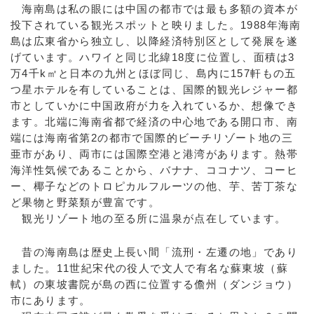
海南島は私の眼には中国の都市では最も多額の資本が
投下されている観光スポットと映りました。1988年海南
島は広東省から独立し、以降経済特別区として発展を遂
げています。ハワイと同じ北緯18度に位置し、面積は3
万4千k㎡と日本の九州とほぼ同じ、島内に157軒もの五
つ星ホテルを有していることは、国際的観光レジャー都
市としていかに中国政府が力を入れているか、想像でき
ます。北端に海南省都で経済の中心地である開口市、南
端には海南省第2の都市で国際的ビーチリゾート地の三
亜市があり、両市には国際空港と港湾があります。熱帯
海洋性気候であることから、バナナ、ココナツ、コーヒ
ー、椰子などのトロピカルフルーツの他、芋、苦丁茶な
ど果物と野菜類が豊富です。
観光リゾート地の至る所に温泉が点在しています。
昔の海南島は歴史上長い間「流刑・左遷の地」であり
ました。11世紀宋代の役人で文人で有名な蘇東坡（蘇
軾）の東坡書院が島の西に位置する儋州（ダンジョウ）
市にあります。