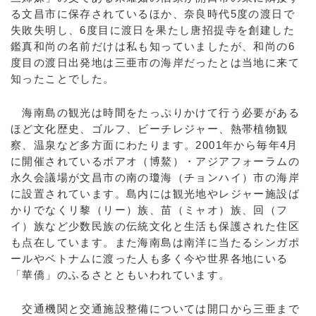
る文昌市に保存されているほか、奈良時代5度の渡日で
失敗失明し、6度目に渡日を果たし唐招提寺を創建した
鑑真和尚の名前だけは私も知っていましたが、和尚の6
度目の渡日出発地は三亜市の海岸だったとは当地に来て
知ったことでした。
海南島の観光は時間をたっぷりかけて行う必要がある
ほど文化歴史、ゴルフ、ビーチレジャー、熱帯植物観
察、温泉など多方面にわたります。2001年から毎年4月
に開催されているボアオ（博鰲）・アジアフォーラムの
永久会議場が文昌市の南の瓊海（チョンハイ）市の海岸
に設置されています。島内には観光地やレジャー施設ば
かりでなくリ黎（リー）族、苗（ミャオ）族、回（フ
イ）族など少数民族の伝統文化と生活も保護された住区
も点在しています。また海南島は南洋に当たるシンガポ
ールやベトナムに渡った人も多く今や世界各地にいる
「華僑」のふるさとともいわれています。
交通機関と交通施設整備については開口から三亜まで