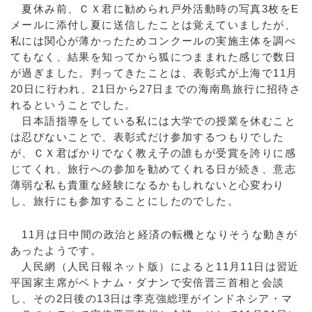
夏休み前、ＣＸ君に勧められ戸外活動時の写真3枚をE
メールに添付し夏に送信したことは覚えていましたが、
私には関心が薄かったためコンクールの実施主体を調べ
てもなく、結果を知ってから狐につままれた感じで数日
が過ぎました。判ってきたことは、表彰式が上海で11月
20日に行われ、21日から27日までの海南島旅行に招待さ
れるということでした。
日本語指導をしている私には大学での授業を休むこと
は忍びないことで、表彰式だけ参加するつもりでした
が、ＣＸ君ばかりでなく教え子の誰もが受賞を誇りに感
じてくれ、旅行への参加を勧めてくれる日が続き、意志
薄弱な私も貴重な経験になるかもしれないと心変わり
し、旅行にも参加することにしたのでした。
11月は日中間の政治と経済の転機となりそうな動きが
あったようです。
人民網（人民日報ネット版）によると11月11日は習近
平国家主席がベトナム・ダナンで安倍晋三首相と会談
し、その2日後の13日は李克強総理がインドネシア・マ