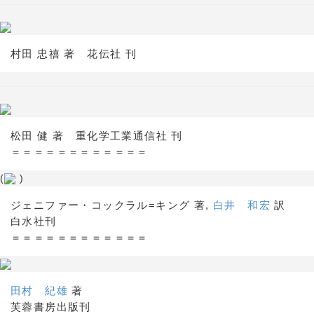
村田 忠禧 著 花伝社 刊
松田 健 著 重化学工業通信社 刊
＝＝＝＝＝＝＝＝＝＝＝＝
(
)
ジェニファー・コックラル=キング 著,
白井 和宏
訳
白水社刊
＝＝＝＝＝＝＝＝＝＝＝＝
田村 紀雄
著
芙蓉書房出版刊