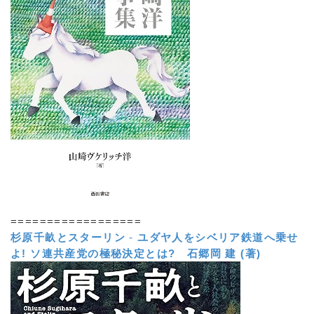
==================
杉原千畝とスターリン
-
ユダヤ人をシベリア鉄道へ乗せ
よ! ソ連共産党の極秘決定とは?
石郷岡 建 (著)