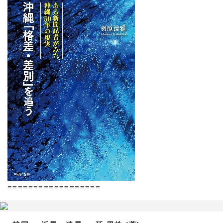
==================