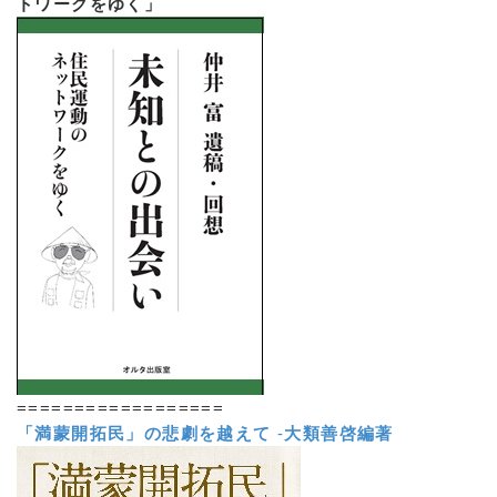
トワークをゆく」
==================
「満蒙開拓民」の悲劇を越えて
-
大類善啓編著