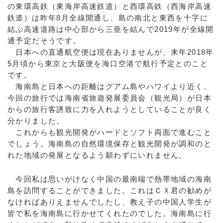
の東環高鉄（東海岸高速鉄道）と西環高鉄（西海岸高速
鉄道）は昨年8月全線開通し、島の南北と東西を十字に
結ぶ高速道路は中心部から三亜を結んで2019年が全線開
通予定だそうです。
日本への直通航空便は現在ありませんが、来年2018年
5月頃から東京と大阪便を海口空港で航行予定とのこと
です。
海南島と日本への距離はグアム島やハワイより近く、
今回の旅行では海南省旅遊発展委員会（観光局）が日本
からの旅行客誘致に力を入れようとしていることが良く
分かりました。
これからも観光開発がハードとソフト両面で進むこと
でしょう。海南島の自然環境保存と観光開発が調和のと
れた地域の発展となるよう願わずにいれません。
今回私は思いがけなく中国の最南端で熱帯地域の海南
島を訪問することができました。これはＣＸ君の勧めが
なければありえませんでしたし、教え子の中国人学生が
皆で私を海南島に行かせてくれたのでした。海南島に行