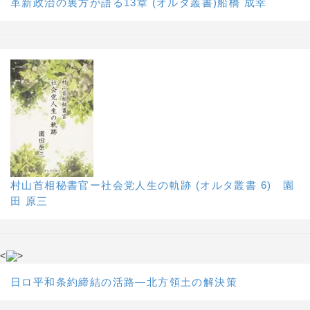
革新政治の裏方が語る13章 (オルタ叢書)船橋 成幸
村山首相秘書官ー社会党人生の軌跡 (オルタ叢書 6) 園
田 原三
<
>
日ロ平和条約締結の活路―北方領土の解決策