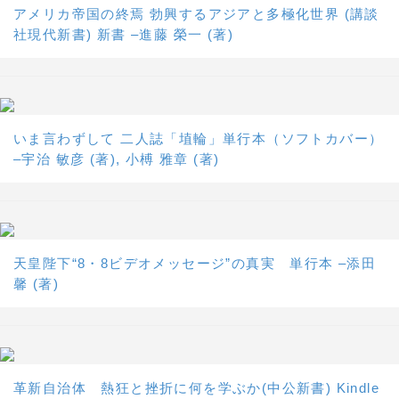
アメリカ帝国の終焉 勃興するアジアと多極化世界 (講談
社現代新書) 新書 –進藤 榮一 (著)
いま言わずして 二人誌「埴輪」単行本（ソフトカバー）
–宇治 敏彦 (著), 小榑 雅章 (著)
天皇陛下“8・8ビデオメッセージ”の真実 単行本 –添田
馨 (著)
革新自治体 熱狂と挫折に何を学ぶか(中公新書) Kindle