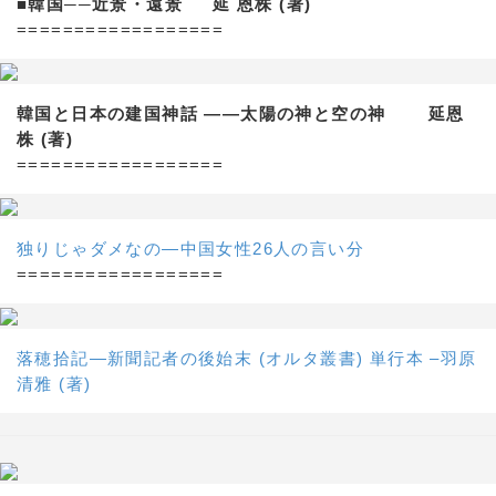
■韓国──近景・遠景 延 恩株 (著)
==================
韓国と日本の建国神話 ——太陽の神と空の神 延恩
株 (著)
==================
独りじゃダメなの―中国女性26人の言い分
==================
落穂拾記―新聞記者の後始末 (オルタ叢書) 単行本 –羽原
清雅 (著)