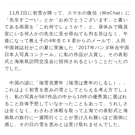
11月2日に初雪が降って、スマホの微信（WeChat）に
「先生すごーい」とか「おめでとうございます」と書い
てある画面を「これ何でしょうか？」と、昼休みで職員
室にいる何人かの先生に見せ尋ねても判る筈はなく、午
後になって教え子の4年生ＣＸ君からのメールで、人民
中国雑誌社がこの夏に実施した「2017年パンダ杯在中国
日本人写真コンクール」に私の作品が入賞し、その表彰
式と海南島訪問交流会に招待されるということだったの
でした。
中国の諺に「瑞雪兆豊年（瑞雪は豊年のしるし）」、
これはよく初雪を恵みの雪としてとらえる考え方でしょ
う。私の写真が587作品の中から10作の優秀賞に選ばれ
ること自体予想していなかったこともあって、うれしさ
は全くなく、わざわざ休暇を取って上海での表彰式と海
南島の旅行に一週間行くことが受け入れ難いほど面倒に
感じ、その日の雪を恵みとは受け取れませんでした。