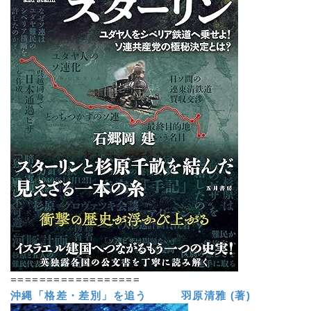
==================
沖縄「格差・差別」を追う 羽原清雅 (著)