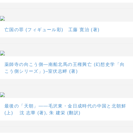
亡国の罪 (フィギュール彩) 工藤 寛治 (著)
薬師寺の向こう側―南船北馬の王権興亡 (幻想史学「向
こう側シリーズ」)–室伏志畔 (著)
最後の「天朝」――毛沢東・金日成時代の中国と北朝鮮
(上) 沈 志華 (著), 朱 建栄 (翻訳)