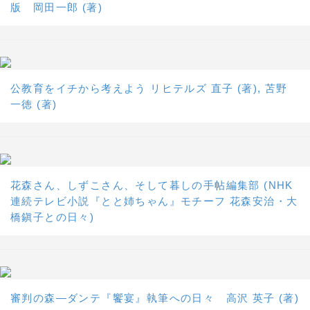
版 岡田一郎 (著)
公教育をイチから考えよう リヒテルズ 直子 (著), 苫野
一徳 (著)
花森さん、しずこさん、そして暮しの手帖編集部 (NHK
連続テレビ小説『とと姉ちゃん』モチーフ 花森安治・大
橋鎭子との日々)
審判の森―ダンテ『饗宴』執筆への日々 高沢 英子 (著)