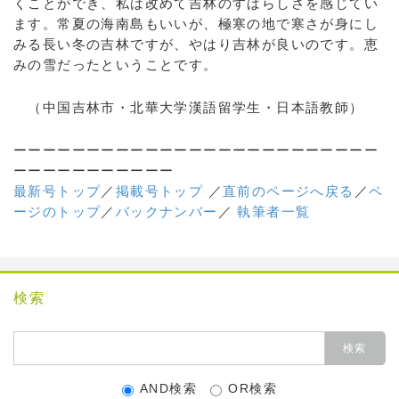
くことができ、私は改めて吉林のすばらしさを感じてい
ます。常夏の海南島もいいが、極寒の地で寒さが身にし
みる長い冬の吉林ですが、やはり吉林が良いのです。恵
みの雪だったということです。
（中国吉林市・北華大学漢語留学生・日本語教師）
ーーーーーーーーーーーーーーーーーーーーーーーーー
ーーーーーーーーーーー
最新号トップ
／
掲載号トップ
／
直前のページへ戻る
／
ペ
ージのトップ
／
バックナンバー
／
執筆者一覧
検索
AND検索
OR検索