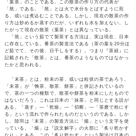
「葉茶」のことである。この散茶の作り方の代表が
「熬」である。「熬」とは火で水分をとばすように煎
る、或いは煮込むことである。しかし、現在の散茶の作
り方は炒めるか蒸すのだが、いずれも水を加えない。し
たがって現在の散茶（葉茶）とは異なっている。
「熬」という茹でて製茶する方法は、実は現在、日本
に存在している。番茶の製造法である（茶の葉を20分ほ
ど茹でて、その後、日干しをする）。つまり『茶経』に
記載された「散茶」とは、番茶のようなものではなかっ
たかと思われる。
「末茶」とは、粉末の茶、或いは粒状の茶であろう。
「末茶」が「觕茶、散茶、餅茶」と併記されているの
で、茶の一つの種類で、散茶や餅茶を粉末にしたもので
はないだろう。これは日本の「抹茶」と同じとする説が
ある。「蒸す」―「乾燥」―「切断」―「茶磨で粉にす
る」という流れで作られたものだというのである。しか
し、陸羽は「末茶」の製造方法に「煬」という文字を使
っている。「煬」は『説文解字』の火部に「炙り乾かす
なり」とある。この「炙り乾かす」という製法は日本の