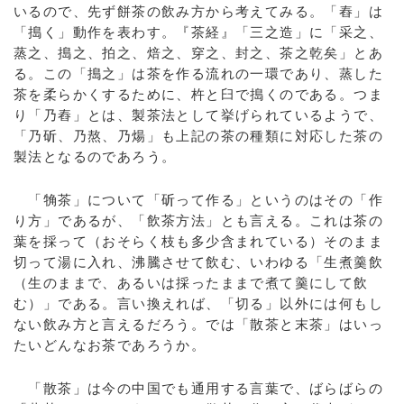
いるので、先ず餅茶の飲み方から考えてみる。「舂」は
「搗く」動作を表わす。『茶経』「三之造」に「采之、
蒸之、搗之、拍之、焙之、穿之、封之、茶之乾矣」とあ
る。この「搗之」は茶を作る流れの一環であり、蒸した
茶を柔らかくするために、杵と臼で搗くのである。つま
り「乃舂」とは、製茶法として挙げられているようで、
「乃斫、乃熬、乃煬」も上記の茶の種類に対応した茶の
製法となるのであろう。
「觕茶」について「斫って作る」というのはその「作
り方」であるが、「飲茶方法」とも言える。これは茶の
葉を採って（おそらく枝も多少含まれている）そのまま
切って湯に入れ、沸騰させて飲む、いわゆる「生煮羹飲
（生のままで、あるいは採ったままで煮て羹にして飲
む）」である。言い換えれば、「切る」以外には何もし
ない飲み方と言えるだろう。では「散茶と末茶」はいっ
たいどんなお茶であろうか。
「散茶」は今の中国でも通用する言葉で、ばらばらの