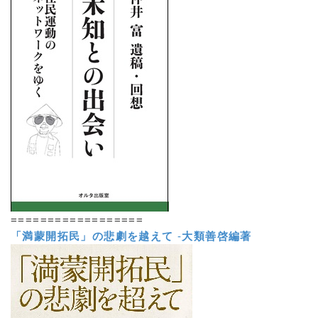
==================
「満蒙開拓民」の悲劇を越えて
-
大類善啓編著