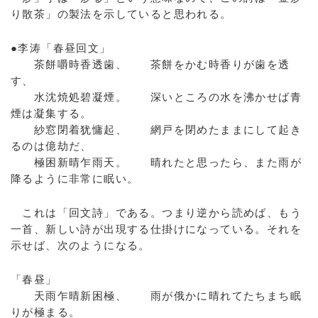
り散茶」の製法を示していると思われる。
●李涛「春昼回文」
茶餅嚼時香透歯、 茶餅をかむ時香りが歯を透
す、
水沈焼処碧凝煙。 深いところの水を沸かせば青
煙は凝集する。
紗窓閉着犹慵起、 網戸を閉めたままにして起き
るのは億劫だ、
極困新晴乍雨天。 晴れたと思ったら、また雨が
降るように非常に眠い。
これは「回文詩」である。つまり逆から読めば、もう
一首、新しい詩が出現する仕掛けになっている。それを
示せば、次のようになる。
「春昼」
天雨乍晴新困極、 雨が俄かに晴れてたちまち眠
りが極まる。