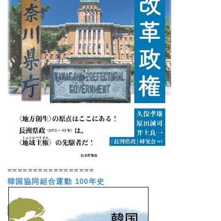
=================
韓国協同組合運動 100年史