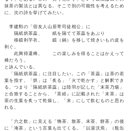
抹茶の製法とは異なる。そこで別の可能性を考えるため
に、次の詩を挙げてみたい。
李建勲の「宿友人山居寄司徒相公」に
隔紙烘茶蕊、 紙を隔てて茶蕊をあぶり
移鐺剥芋衣。 鐺（鍋）を移して焼きいもの皮を
剥ぐ。
此興得還稀。 この楽しみを得ることはかえって
稀だろう。
と詠んでいる。
「隔紙烘茶蕊」に注目したい。この「茶蕊」は茶の若
葉を指す。「烘」は「炙る」「火で乾かす」と解釈でき
る。つまり「隔紙烘茶蕊」は陸羽が記した「末茶乃煬」
と合致することから、『茶経』に記載された「末茶」は
茶の生葉を炙って乾燥し、「末」にして飲むものと思わ
れる。
「六之飲」に見える「觕茶、散茶、末茶、餅茶」の後
に「淹茶」という言葉も出てくる。「以湯沃焉」（瓶缶