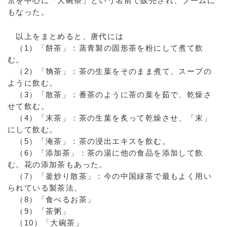
京を中心に「大碗茶」という名前で販売され、ブームに
もなった。
以上をまとめると、唐代には
（1）「餅茶」：蒸青製の固形茶を粉にして煮て飲
む。
（2）「觕茶」：茶の生葉をそのまま煮て、スープの
ように飲む。
（3）「散茶」：番茶のように茶の葉を茹で、乾燥さ
せて飲む。
（4）「末茶」：茶の生葉を炙って乾燥させ、「末」
にして飲む。
（5）「淹茶」：茶の浸出エキスを飲む。
（6）「添加茶」：茶の湯に他の食品を添加して飲
む。花の添加茶もあった。
（7）「釜炒り散茶」：今の中国緑茶で最もよく用い
られている製茶法。
（8）「食べるお茶」
（9）「茶粥」
（10）「大碗茶」