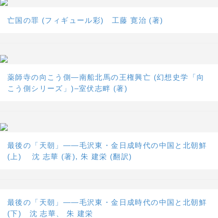
亡国の罪 (フィギュール彩) 工藤 寛治 (著)
薬師寺の向こう側―南船北馬の王権興亡 (幻想史学「向
こう側シリーズ」)–室伏志畔 (著)
最後の「天朝」――毛沢東・金日成時代の中国と北朝鮮
(上) 沈 志華 (著), 朱 建栄 (翻訳)
最後の「天朝」――毛沢東・金日成時代の中国と北朝鮮
(下) 沈 志華、 朱 建栄