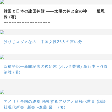
韓国と日本の建国神話 ——太陽の神と空の神 延恩
株 (著)
==================
独りじゃダメなの―中国女性26人の言い分
==================
落穂拾記―新聞記者の後始末 (オルタ叢書) 単行本 –羽原
清雅 (著)
アメリカ帝国の終焉 勃興するアジアと多極化世界 (講談
社現代新書) 新書 –進藤 榮一 (著)