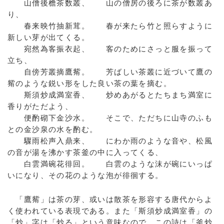
山僧後檐茶数叢、 山の僧房の後ろに茶が数叢あ
り、
春来映竹抽新茸。 春が来たら竹と照らすように
新しい芽が出てくる。
宛然為客振衣起、 客のためにさっと服を振って
立ち、
自傍芳叢摘鷹觜。 芳ばしい茶叢に近づいて鷹の
觜のような鋭い形をした良い茶の葉を摘む。
斯須炒成満室香、 炒めあがるとたちまち満室に
香りがただよう、
便酌砌下金沙水。 そこで、ただちに山寺のふも
との金沙泉の水を酌む。
驟雨松声入鼎来、 にわか雨のような音や、松風
の音が湯を沸かす茶釜の中に入ってくる、
白雲満碗花徘回。 白雲のような沫が碗にいっぱ
いになり、その花のような泡が徘徊する。
「鷹觜」は茶の芽、或いは散茶を形容する唐代からよ
く使われている表現である。また「斯須炒成満室香」の
「炒」字は「炒る」という意味なので、この詩は「釜炒