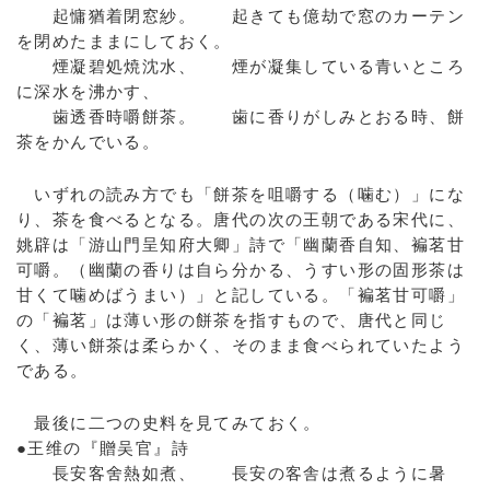
起慵猶着閉窓紗。 起きても億劫で窓のカーテン
を閉めたままにしておく。
煙凝碧処焼沈水、 煙が凝集している青いところ
に深水を沸かす、
歯透香時嚼餅茶。 歯に香りがしみとおる時、餅
茶をかんでいる。
いずれの読み方でも「餅茶を咀嚼する（噛む）」にな
り、茶を食べるとなる。唐代の次の王朝である宋代に、
姚辟は「游山門呈知府大卿」詩で「幽蘭香自知、褊茗甘
可嚼。（幽蘭の香りは自ら分かる、うすい形の固形茶は
甘くて噛めばうまい）」と記している。「褊茗甘可嚼」
の「褊茗」は薄い形の餅茶を指すもので、唐代と同じ
く、薄い餅茶は柔らかく、そのまま食べられていたよう
である。
最後に二つの史料を見てみておく。
●王维の『贈吴官』詩
長安客舍熱如煮、 長安の客舎は煮るように暑