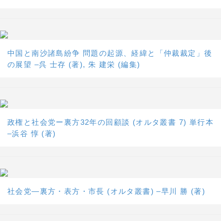
中国と南沙諸島紛争 問題の起源、経緯と「仲裁裁定」後
の展望 –呉 士存 (著), 朱 建栄 (編集)
政権と社会党ー裏方32年の回顧談 (オルタ叢書 7) 単行本
–浜谷 惇 (著)
社会党―裏方・表方・市長 (オルタ叢書) –早川 勝 (著)