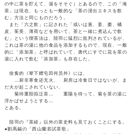
の中に茶を貯えて、湯をそそぐ）とあるので、この「淹
茶」は現在、もっとも一般的な「茶の浸出エキスを飲
む」方法と同じものだろう。
また「六之飲」に記された「或いは葱、姜、棗、橘
皮、茱萸、薄荷などを用いて、茶と一緒に煮込んで飲
む」という喫茶法は、陸羽に猛烈に批判されているが、
これは茶の湯に他の食品を添加するもので、現在、一般
的に「添加茶」と呼ばれていて、唐代にすでに花を茶の
湯に入れて飲む「添加茶」も存在した。
徐夤的《辇下赠屯田何员外》には、
…厨非寒食还无火、 厨房は冷食日ではないが、ま
だ火が起こされていない、
菊待重阳拟泛茶… 重陽を待って、菊を茶の湯に
浮かばせようとする…
とある。
陸羽の『茶経』以外の茶史料も見ておくことにする。
●劉禹錫の「西山蘭若試茶歌」