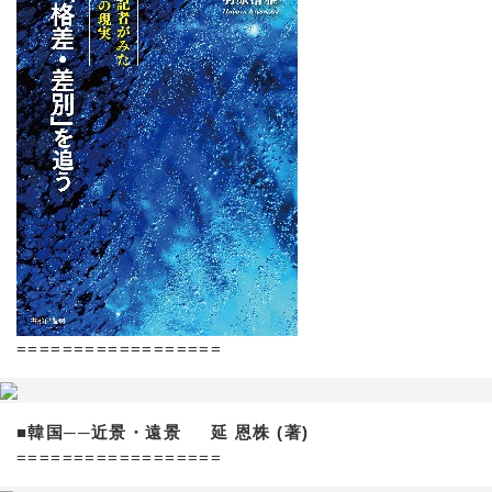
==================
■韓国──近景・遠景 延 恩株 (著)
==================