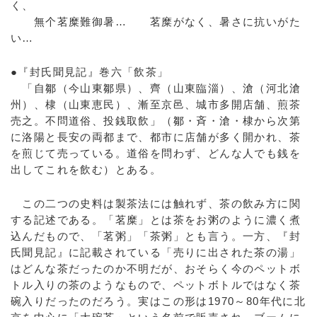
く、
無个茗糜難御暑… 茗糜がなく、暑さに抗いがた
い…
●『封氏聞見記』巻六「飲茶」
「自鄒（今山東鄒県）、齊（山東臨淄）、滄（河北滄
州）、棣（山東恵民）、漸至京邑、城市多開店舗、煎茶
売之。不問道俗、投銭取飲」（鄒・斉・滄・棣から次第
に洛陽と長安の両都まで、都市に店舗が多く開かれ、茶
を煎じて売っている。道俗を問わず、どんな人でも銭を
出してこれを飲む）とある。
この二つの史料は製茶法には触れず、茶の飲み方に関
する記述である。「茗糜」とは茶をお粥のように濃く煮
込んだもので、「茗粥」「茶粥」とも言う。一方、『封
氏聞見記』に記載されている「売りに出された茶の湯」
はどんな茶だったのか不明だが、おそらく今のペットボ
トル入りの茶のようなもので、ペットボトルではなく茶
碗入りだったのだろう。実はこの形は1970～80年代に北