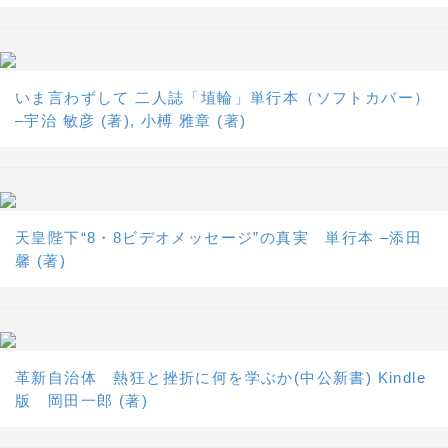
いま言わずして 二人誌「埴輪」単行本（ソフトカバー）
–宇治 敏彦 (著), 小榑 雅章 (著)
天皇陛下“8・8ビデオメッセージ”の真実 単行本 –添田
馨 (著)
革新自治体 熱狂と挫折に何を学ぶか(中公新書) Kindle
版 岡田一郎 (著)