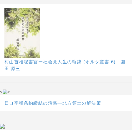
村山首相秘書官ー社会党人生の軌跡 (オルタ叢書 6) 園
田 原三
<
>
日ロ平和条約締結の活路―北方領土の解決策