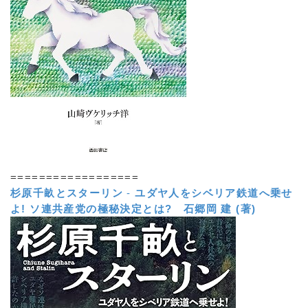
==================
杉原千畝とスターリン
-
ユダヤ人をシベリア鉄道へ乗せ
よ! ソ連共産党の極秘決定とは?
石郷岡 建 (著)