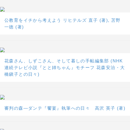
公教育をイチから考えよう リヒテルズ 直子 (著), 苫野
一徳 (著)
花森さん、しずこさん、そして暮しの手帖編集部 (NHK
連続テレビ小説『とと姉ちゃん』モチーフ 花森安治・大
橋鎭子との日々)
審判の森―ダンテ『饗宴』執筆への日々 高沢 英子 (著)