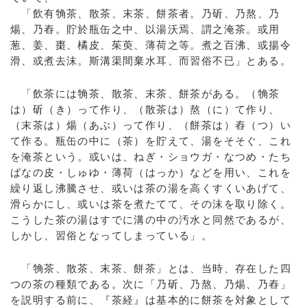
「飲有觕茶、散茶、末茶、餅茶者。乃斫、乃熬、乃
煬、乃舂。貯於瓶缶之中、以湯沃焉、謂之淹茶。或用
葱、姜、棗、橘皮、茱萸、薄荷之等。煮之百沸、或揚令
滑、或煮去沫。斯溝渠間棄水耳、而習俗不已」とある。
「飲茶には觕茶、散茶、末茶、餅茶がある。（觕茶
は）斫（き）って作り、（散茶は）熬（に）て作り、
（末茶は）煬（あぶ）って作り、（餅茶は）舂（つ）い
て作る。瓶缶の中に（茶）を貯えて、湯をそそぐ、これ
を淹茶という。或いは、ねぎ・ショウガ・なつめ・たち
ばなの皮・しゅゆ・薄荷（はっか）などを用い、これを
繰り返し沸騰させ、或いは茶の湯を高くすくいあげて、
滑らかにし、或いは茶を煮たてて、その沫を取り除く。
こうした茶の湯はすでに溝の中の汚水と同然であるが、
しかし、習俗となってしまっている」。
「觕茶、散茶、末茶、餅茶」とは、当時、存在した四
つの茶の種類である。次に「乃斫、乃熬、乃煬、乃舂」
を説明する前に、『茶経』は基本的に餅茶を対象として