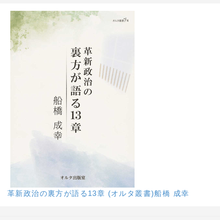
革新政治の裏方が語る13章 (オルタ叢書)船橋 成幸