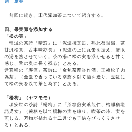
趙 慶春
前回に続き、宋代添加茶について紹介する。
四、果実類を添加する
「松の実」
韓淲の茶詩『晴窓』に「泥爐擁瓦缶、熟此蟹眼湯。茶
甘汎松實、舌本味亦長」（泥爐の上に瓦缶を据え、蟹眼
の湯を熟させていく。茶の湯に松の実を浮かせると甘く
感じ、舌の奥に長く残る）とある。
尹直卿の『寿侄』茶詩に「金瓮荼蘼香作酒、玉甌松子肉
為茶」（金瓮で香っている荼蘼を以て酒を造り、玉甌に
て松の実を以て茶と為す）とある。
「楊梅」（ヤマモモ）
項安世の茶詩『楊梅』に「蔗糖煎実茗煎仁、枯臘猶堪
詫児女」（蔗糖を以て楊梅の実を練り、喫茶の時、実を
煎じる。万物が枯れる十二月でも子供をびっくりさせ
る）とある。