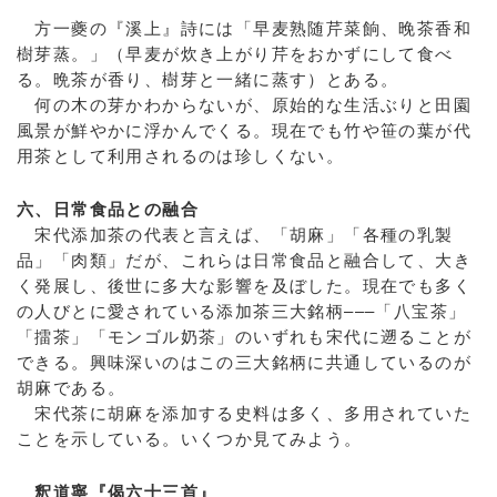
方一夔の『溪上』詩には「早麦熟随芹菜餉、晚茶香和
樹芽蒸。」（早麦が炊き上がり芹をおかずにして食べ
る。晩茶が香り、樹芽と一緒に蒸す）とある。
何の木の芽かわからないが、原始的な生活ぶりと田園
風景が鮮やかに浮かんでくる。現在でも竹や笹の葉が代
用茶として利用されるのは珍しくない。
六、日常食品との融合
宋代添加茶の代表と言えば、「胡麻」「各種の乳製
品」「肉類」だが、これらは日常食品と融合して、大き
く発展し、後世に多大な影響を及ぼした。現在でも多く
の人びとに愛されている添加茶三大銘柄–––「八宝茶」
「擂茶」「モンゴル奶茶」のいずれも宋代に遡ることが
できる。興味深いのはこの三大銘柄に共通しているのが
胡麻である。
宋代茶に胡麻を添加する史料は多く、多用されていた
ことを示している。いくつか見てみよう。
釈道寧『偈六十三首』