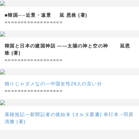
■韓国──近景・遠景 延 恩株 (著)
==================
韓国と日本の建国神話 ——太陽の神と空の神 延恩
株 (著)
==================
独りじゃダメなの―中国女性26人の言い分
==================
落穂拾記―新聞記者の後始末 (オルタ叢書) 単行本 –羽原
清雅 (著)