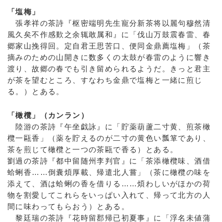
「塩梅」
張孝祥の茶詩『枢密端明先生寵分新茶将以麗句穆然清
風久矣不作感歎之余辄敢属和』に「伐山万鼓震春雷、春
郷家山挽得回。定自君王思苦口、便同金鼎薦塩梅」（茶
摘みのための山開きに数多くの太鼓が春雷のように響き
渡り、故郷の春でも引き留められるようだ。きっと君主
が茶を望むところ、すなわち金鼎で塩梅と一緒に煎じ
る。）とある。
「橄欖」（カンラン）
陸游の茶詩『午坐戯詠』に「貯薬葫蘆二寸黄、煎茶橄
欖一甌香」（薬を貯えるのが二寸の黄色い瓢箪であり、
茶を煎じて橄欖と一つの茶甌で香る）とある。
劉過の茶詩『都中留随州李判官』に「茶添橄欖味、酒借
蛤蜊香……倒囊煩厚載、帰遣北人嘗」（茶に橄欖の味を
添えて、酒は蛤蜊の香を借りる……煩わしいがほかの荷
物を割愛してこれらをいっぱい入れて、帰って北方の人
間に味わってもらおう）とある。
黎廷瑞の茶詩『花時留郡帰已初夏事』に「浮名未値蒲