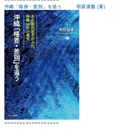
沖縄「格差・差別」を追う 羽原清雅 (著)
==================