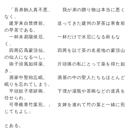
「吾弟餉人真不悪、 我が弟の贈り物は本当に悪く
なく、
建芽来自禁煙前。 送ってきた建州の芽茶は寒食前
の早茶である。
一杯未易陽侯厄、 一杯だけで水厄になる術もな
く、
四两応爲蒙頂仙。 四两を以て茶の名産地の蒙頂山
の仙人になるべし。
病子頭風如得薬、 片頭痛の私にとって薬を得た如
き、
酒家中聖殆忘眠。 酒屋の中の聖人たちもほとんど
眠りを忘れてしまう。
平頭奴子堪缾椀、 下僕が湯瓶や茶椀などの道具を
任せられ、
可帯樵青竹葉煎。」 女婢を連れて竹の葉と一緒に煎
じてもよし」
とある。