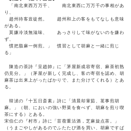
「南北東西万万千、 南北東西に万万千の事相があ
り、
趙州待客豈徒然。 趙州和上の客をもてなしも意味
がある。
莫嫌冷淡無滋味、 あっさりして味がないのを嫌わ
ず、
慣把脂麻一例煎。」 慣習として胡麻と一緒に煎じ
る」
陳造の茶詩『呈趙帥』に「茅屋新成容寄宿、麻茶初熟
仍見分。」（茅屋が新しく完成し、客の寄宿を認め、胡
麻茶は出来上がったばかりで、また分けてくれる）とあ
る。
韓淲の『十五日斎素』詩に「清晨却葷茹、茗事煎胡
麻。」（朝、においの強い野菜を食べず、胡麻を煎り喫
茶にする）とある。
宋伯仁の『村市』詩に「苜蓿重沽酒，芝麻旋点茶。」
（うまごやしがあるのでふたたび酒を買い、胡麻ですば