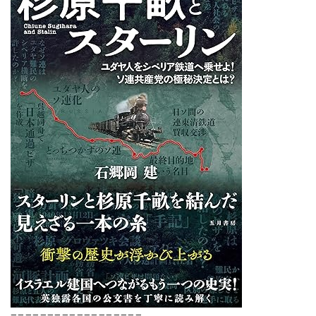
==================