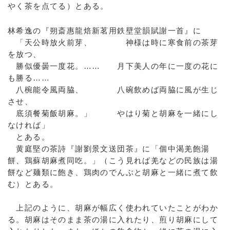
やく茶を点てる）とある。
林希逸の『朔斎惠龍焙新茗用鉄壁堂韻賦謝一首』に
「天公時放火前芽、 神様は時に寒食前の茶芽
を放つ、
勝似優曇一度花。…… 月下美人の年に一度の花に
も勝る……
八椀能令風両脇、 八碗飲めば両脇に風が生じ
させ、
底須餐菊飯胡麻。」 やはり菊と胡麻を一緒にし
なければ」
とある。
黄庭堅の茶詩『謝劉景文送団茶』に「個中渴羌飽湯
餅、鶏蘇胡麻煮同吃。」（こう見れば羌などの民族は湯
餅など麺類に飽き、鶏肉のでんぶと胡麻と一緒に煮て飲
む）とある。
上記のように、胡麻が幅広く使われていたことがわか
る。胡麻はそのまま茶の湯に入れたり、煎り胡麻にして