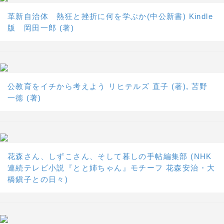
革新自治体 熱狂と挫折に何を学ぶか(中公新書) Kindle
版 岡田一郎 (著)
公教育をイチから考えよう リヒテルズ 直子 (著), 苫野
一徳 (著)
花森さん、しずこさん、そして暮しの手帖編集部 (NHK
連続テレビ小説『とと姉ちゃん』モチーフ 花森安治・大
橋鎭子との日々)