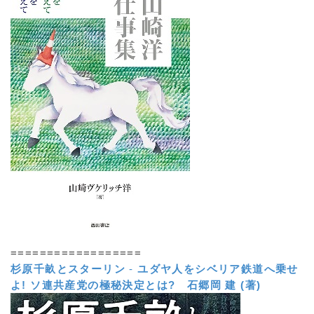
==================
杉原千畝とスターリン
-
ユダヤ人をシベリア鉄道へ乗せ
よ! ソ連共産党の極秘決定とは?
石郷岡 建 (著)