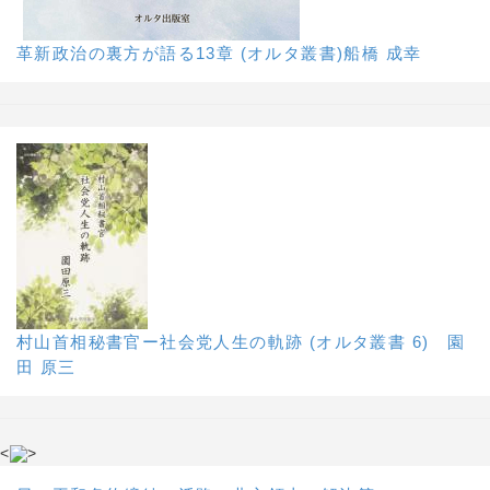
革新政治の裏方が語る13章 (オルタ叢書)船橋 成幸
村山首相秘書官ー社会党人生の軌跡 (オルタ叢書 6) 園
田 原三
<
>