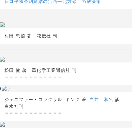
日ロ平和条約締結の活路―北方領土の解決策
村田 忠禧 著 花伝社 刊
松田 健 著 重化学工業通信社 刊
＝＝＝＝＝＝＝＝＝＝＝＝
(
)
ジェニファー・コックラル=キング 著,
白井 和宏
訳
白水社刊
＝＝＝＝＝＝＝＝＝＝＝＝