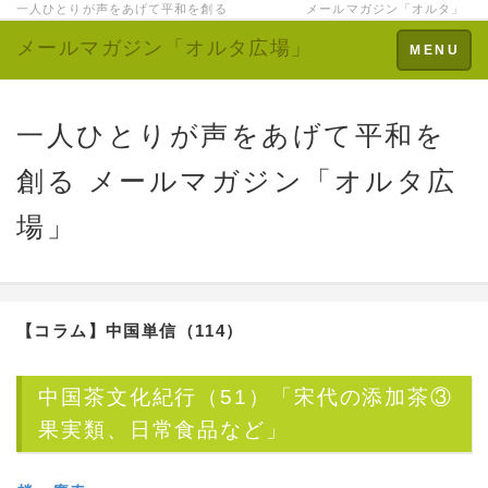
一人ひとりが声をあげて平和を創る メールマガジン「オルタ」
メールマガジン「オルタ広場」
Toggle
MENU
navigation
一人ひとりが声をあげて平和を
創る メールマガジン「オルタ広
場」
【コラム】
中国単信（114）
中国茶文化紀行（51）「宋代の添加茶③
果実類、日常食品など」