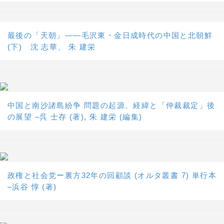
最後の「天朝」――毛沢東・金日成時代の中国と北朝鮮
(下) 沈 志華、 朱 建栄
中国と南沙諸島紛争 問題の起源、経緯と「仲裁裁定」後
の展望 –呉 士存 (著), 朱 建栄 (編集)
政権と社会党ー裏方32年の回顧談 (オルタ叢書 7) 単行本
–浜谷 惇 (著)