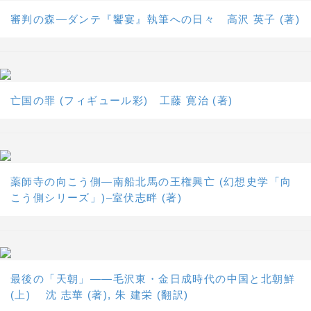
審判の森―ダンテ『饗宴』執筆への日々 高沢 英子 (著)
亡国の罪 (フィギュール彩) 工藤 寛治 (著)
薬師寺の向こう側―南船北馬の王権興亡 (幻想史学「向
こう側シリーズ」)–室伏志畔 (著)
最後の「天朝」――毛沢東・金日成時代の中国と北朝鮮
(上) 沈 志華 (著), 朱 建栄 (翻訳)