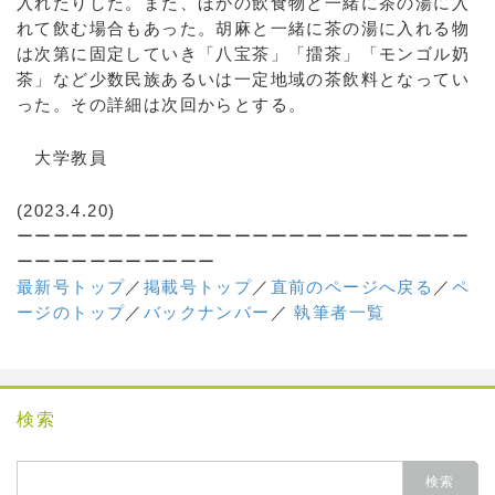
入れたりした。また、ほかの飲食物と一緒に茶の湯に入
れて飲む場合もあった。胡麻と一緒に茶の湯に入れる物
は次第に固定していき「八宝茶」「擂茶」「モンゴル奶
茶」など少数民族あるいは一定地域の茶飲料となってい
った。その詳細は次回からとする。
大学教員
(2023.4.20)
ーーーーーーーーーーーーーーーーーーーーーーーーー
ーーーーーーーーーーー
最新号トップ
／
掲載号トップ
／
直前のページへ戻る
／
ペ
ージのトップ
／
バックナンバー
／
執筆者一覧
検索