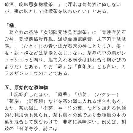
萄酒、晚味思参橄欖茶。」（浮名は葡萄酒に値しない
が、夜の味として橄欖茶を味わいたい）とある。
「橘」
葛立方の茶詩『次韻陳元述見寄謝茶』に「青縷宜嬰石
穴神、姜塩藙橘豈容親。湯鳴鼎甗颼颼響、末下刀圭瑟瑟
塵。」（ひとすじの青い煙が石穴の神にとりまき、姜・
塩・藙・橘などは茶湯となじまない。茶鼎の中の湯がシ
ュッシュっと鳴り、匙で入れる粉茶は触れ合う麹かびの
ようだ）とある。なお「藙」は「食茱萸」とも言い、カ
ラスザンショウのことである。
五、原始的な添加物
上記紹介したほか、「麝香」「葫荽」（パクチー）
「菊脳」（野菜類）などを茶の湯に入れる場合もある。
また、茶の湯に「樹芽」や「竹の葉」などを加える原始
的な利用例も見られ、茶も樹木の葉であり数種類の木の
葉を混合して飲むわけで、非常に興味深い。例えば、劉
跂の『舍弟寄茶』詩には