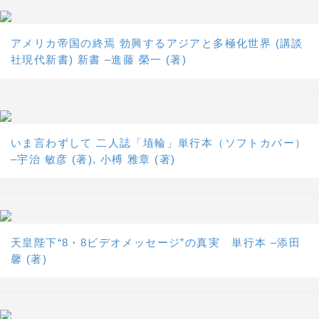
アメリカ帝国の終焉 勃興するアジアと多極化世界 (講談
社現代新書) 新書 –進藤 榮一 (著)
いま言わずして 二人誌「埴輪」単行本（ソフトカバー）
–宇治 敏彦 (著), 小榑 雅章 (著)
天皇陛下“8・8ビデオメッセージ”の真実 単行本 –添田
馨 (著)