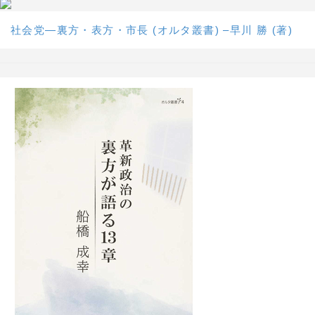
社会党―裏方・表方・市長 (オルタ叢書) –早川 勝 (著)