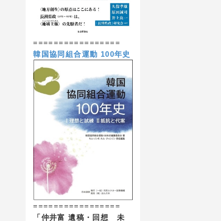
=================
韓国協同組合運動 100年史
=================
「仲井富 遺稿・回想 未