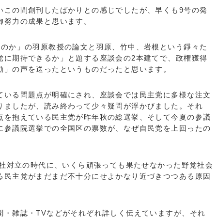
いこの間創刊したばかりとの感じでしたが、早くも9号の発
御努力の成果と思います。
いのか」の羽原教授の論文と羽原、竹中、岩根という錚々た
党に期待できるか」と題する座談会の2本建てで、政権獲得
激励」の声を送ったというものだったと思います。
ている問題点が明確にされ、座談会では民主党に多様な注文
りましたが、読み終わって少々疑問が浮かびました。それ
点を抱えている民主党が昨年秋の総選挙、そして今夏の参議
に参議院選挙での全国区の票数が、なぜ自民党を上回ったの
自社対立の時代に、いくら頑張っても果たせなかった野党社会
る民主党がまだまだ不十分にせよかなり近づきつつある原因
。
聞・雑誌・TVなどがそれぞれ詳しく伝えていますが、それ