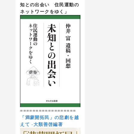
知との出会い 住民運動の
ネットワークをゆく」
==================
「満蒙開拓民」の悲劇を越
えて
-
大類善啓編著