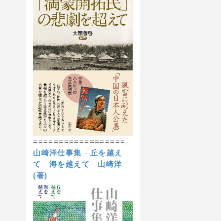
==================
山崎洋仕事集
-
丘を越え
て 海を越えて
山崎洋
(著)