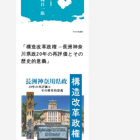
「構造改革政権 ─長洲神奈
川県政20年の再評価とその
歴史的意義」