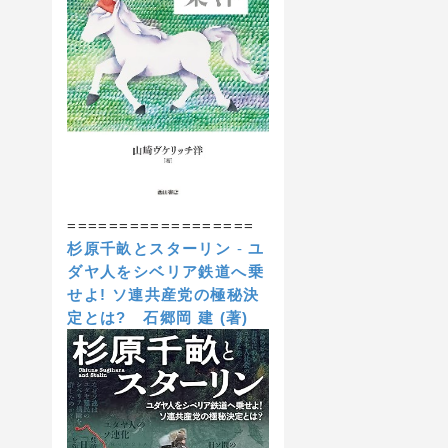
==================
杉原千畝とスターリン
-
ユ
ダヤ人をシベリア鉄道へ乗
せよ! ソ連共産党の極秘決
定とは?
石郷岡 建 (著)