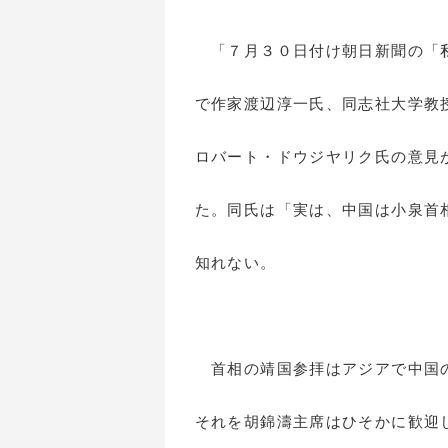
「７月３０日付け朝日新聞の「私
で作家渡辺淳一氏、同志社大学教
ロバート・ドウジヤリク氏の意見
た。同氏は「実は、中国は小泉首
知れない。
首相の靖国参拝はアジアで中国の
それを胡錦濤主席はひそかに歓迎