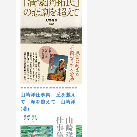
==================
山崎洋仕事集
-
丘を越え
て 海を越えて
山崎洋
(著)