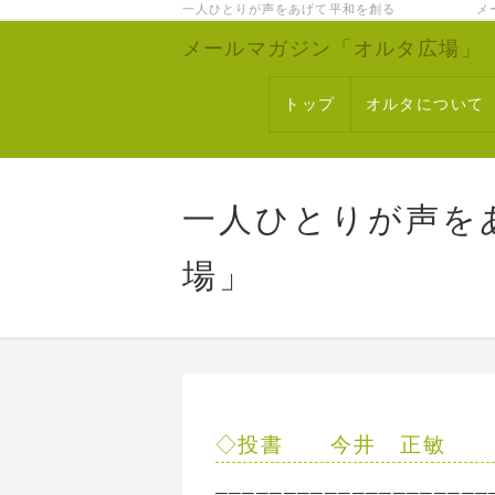
一人ひとりが声をあげて平和を創る メー
メールマガジン「オルタ広場」
トップ
オルタについて
一人ひとりが声を
場」
◇投書 今井 正敏
────────────────────