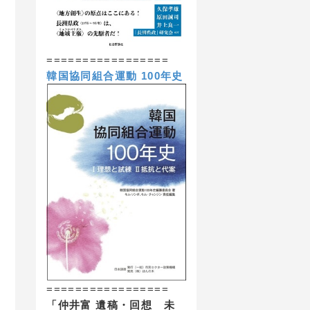
=================
韓国協同組合運動 100年史
=================
「仲井富 遺稿・回想 未