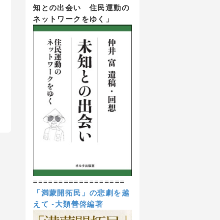
知との出会い 住民運動の
ネットワークをゆく」
==================
「満蒙開拓民」の悲劇を越
えて
-
大類善啓編著