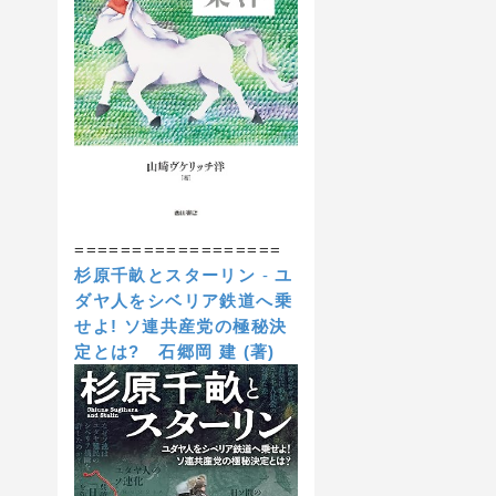
==================
杉原千畝とスターリン
-
ユ
ダヤ人をシベリア鉄道へ乗
せよ! ソ連共産党の極秘決
定とは?
石郷岡 建 (著)