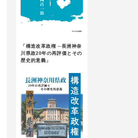
「構造改革政権 ─長洲神奈
川県政20年の再評価とその
歴史的意義」