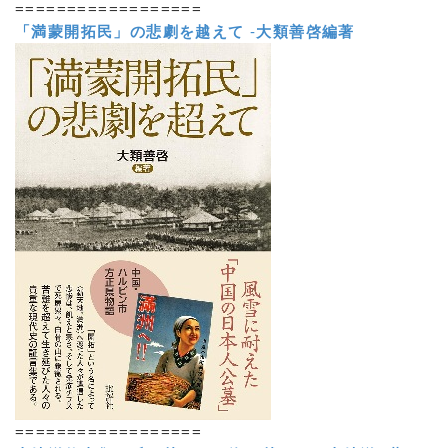
==================
「満蒙開拓民」の悲劇を越えて
-
大類善啓編著
==================