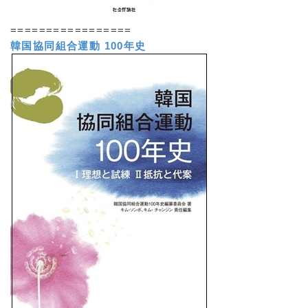
=================
韓国協同組合運動 100年史