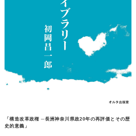
「構造改革政権 ─長洲神奈川県政20年の再評価とその歴
史的意義」