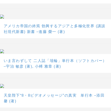
アメリカ帝国の終焉 勃興するアジアと多極化世界 (講談
社現代新書) 新書 –進藤 榮一 (著)
いま言わずして 二人誌「埴輪」単行本（ソフトカバー）
–宇治 敏彦 (著), 小榑 雅章 (著)
天皇陛下“8・8ビデオメッセージ”の真実 単行本 –添田
馨 (著)