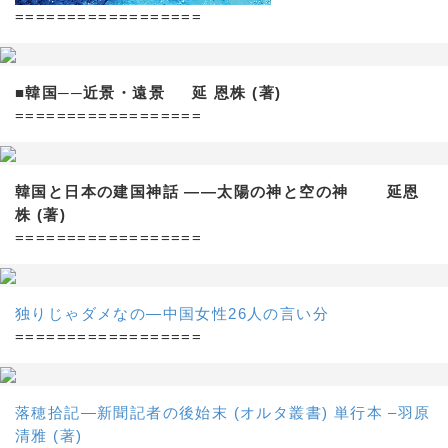
==================
■韓国──近景・遠景 延 恩株 (著)
==================
韓国と日本の建国神話 ——太陽の神と空の神 延恩
株 (著)
==================
独りじゃダメなの―中国女性26人の言い分
==================
落穂拾記―新聞記者の後始末 (オルタ叢書) 単行本 –羽原
清雅 (著)