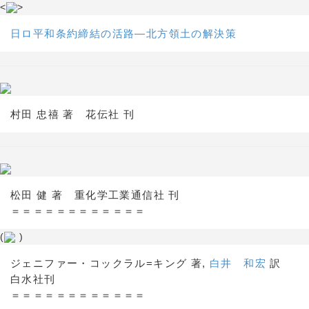
<
>
日ロ平和条約締結の活路―北方領土の解決策
村田 忠禧 著 花伝社 刊
松田 健 著 重化学工業通信社 刊
＝＝＝＝＝＝＝＝＝＝＝＝
(
)
ジェニファー・コックラル=キング 著,
白井 和宏
訳
白水社刊
＝＝＝＝＝＝＝＝＝＝＝＝