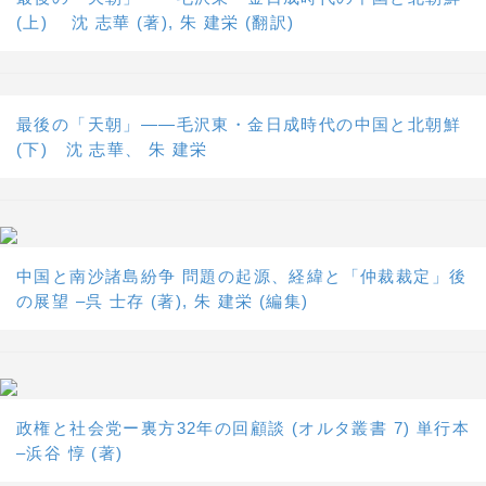
(上) 沈 志華 (著), 朱 建栄 (翻訳)
最後の「天朝」――毛沢東・金日成時代の中国と北朝鮮
(下) 沈 志華、 朱 建栄
中国と南沙諸島紛争 問題の起源、経緯と「仲裁裁定」後
の展望 –呉 士存 (著), 朱 建栄 (編集)
政権と社会党ー裏方32年の回顧談 (オルタ叢書 7) 単行本
–浜谷 惇 (著)