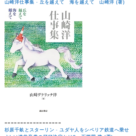
山崎洋仕事集
-
丘を越えて 海を越えて
山崎洋 (著)
==================
杉原千畝とスターリン
-
ユダヤ人をシベリア鉄道へ乗せ