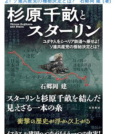
よ! ソ連共産党の極秘決定とは?
石郷岡 建 (著)