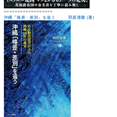
==================
沖縄「格差・差別」を追う 羽原清雅 (著)