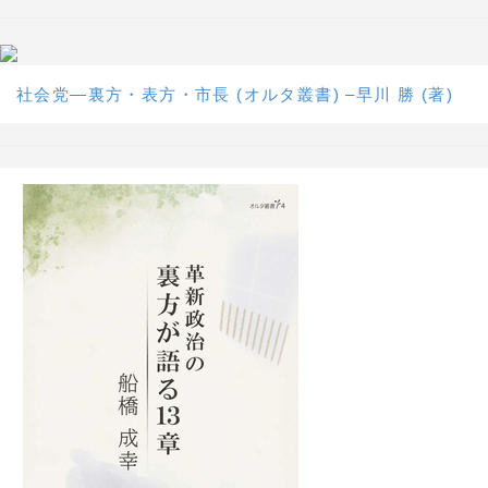
社会党―裏方・表方・市長 (オルタ叢書) –早川 勝 (著)