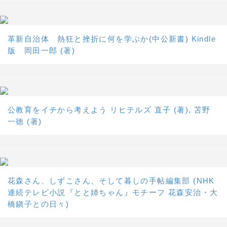
革新自治体 熱狂と挫折に何を学ぶか(中公新書) Kindle
版 岡田一郎 (著)
公教育をイチから考えよう リヒテルズ 直子 (著), 苫野
一徳 (著)
花森さん、しずこさん、そして暮しの手帖編集部 (NHK
連続テレビ小説『とと姉ちゃん』モチーフ 花森安治・大
橋鎭子との日々)