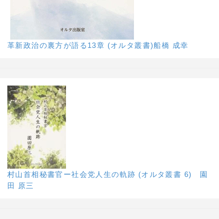
革新政治の裏方が語る13章 (オルタ叢書)船橋 成幸
村山首相秘書官ー社会党人生の軌跡 (オルタ叢書 6) 園
田 原三