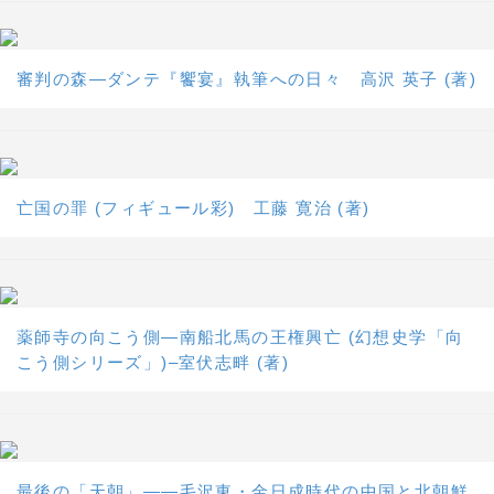
審判の森―ダンテ『饗宴』執筆への日々 高沢 英子 (著)
亡国の罪 (フィギュール彩) 工藤 寛治 (著)
薬師寺の向こう側―南船北馬の王権興亡 (幻想史学「向
こう側シリーズ」)–室伏志畔 (著)
最後の「天朝」――毛沢東・金日成時代の中国と北朝鮮