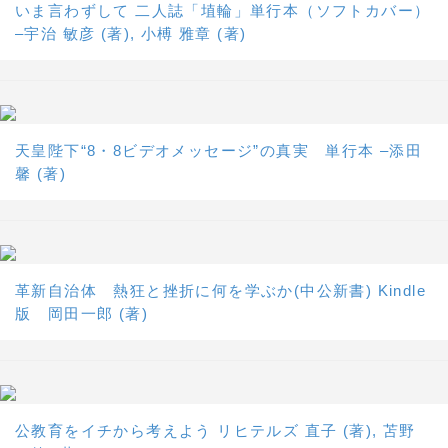
いま言わずして 二人誌「埴輪」単行本（ソフトカバー）
–宇治 敏彦 (著), 小榑 雅章 (著)
天皇陛下“8・8ビデオメッセージ”の真実 単行本 –添田
馨 (著)
革新自治体 熱狂と挫折に何を学ぶか(中公新書) Kindle
版 岡田一郎 (著)
公教育をイチから考えよう リヒテルズ 直子 (著), 苫野