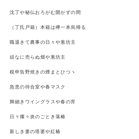
沈丁や秘仏おろがむ開かずの間
（丁氏戸籍）本籍は欅一本烏帰る
職退きて農事の日々や葱坊主
頑なに売らぬ畑や葱坊主
税申告野焼きの煙まとひつヽ
急患の待合室や春マスク
脚細きワイングラスや春の宵
日々燦々炎のごとき落椿
新しき妻の塔婆や紅椿