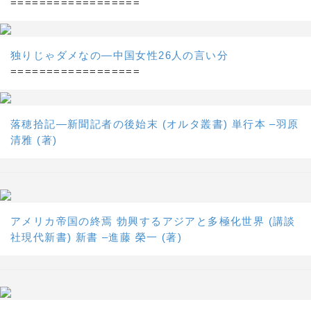
==================
独りじゃダメなの―中国女性26人の言い分
==================
落穂拾記―新聞記者の後始末 (オルタ叢書) 単行本 –羽原
清雅 (著)
アメリカ帝国の終焉 勃興するアジアと多極化世界 (講談
社現代新書) 新書 –進藤 榮一 (著)