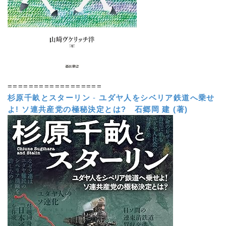
==================
杉原千畝とスターリン
-
ユダヤ人をシベリア鉄道へ乗せ
よ! ソ連共産党の極秘決定とは?
石郷岡 建 (著)