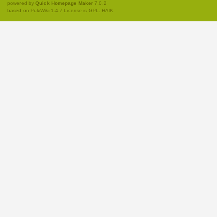
powered by
Quick Homepage Maker
7.0.2
based on PukiWiki 1.4.7 License is GPL.
HAIK