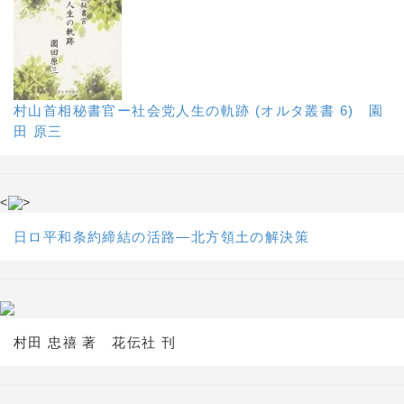
村山首相秘書官ー社会党人生の軌跡 (オルタ叢書 6) 園
田 原三
<
>
日ロ平和条約締結の活路―北方領土の解決策
村田 忠禧 著 花伝社 刊