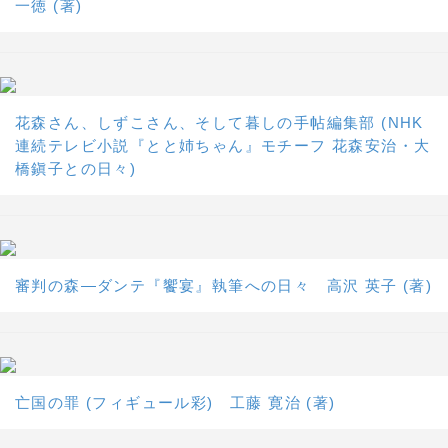
一徳 (著)
花森さん、しずこさん、そして暮しの手帖編集部 (NHK
連続テレビ小説『とと姉ちゃん』モチーフ 花森安治・大
橋鎭子との日々)
審判の森―ダンテ『饗宴』執筆への日々 高沢 英子 (著)
亡国の罪 (フィギュール彩) 工藤 寛治 (著)