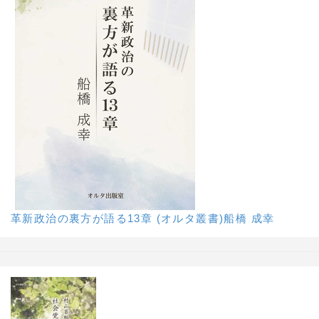
革新政治の裏方が語る13章 (オルタ叢書)船橋 成幸