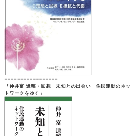
=================
「仲井富 遺稿・回想 未知との出会い 住民運動のネッ
トワークをゆく」