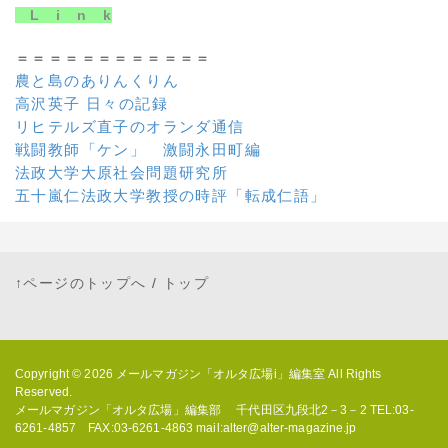
L i n k
＝＝＝＝＝＝＝＝＝＝＝＝
農と島のありんくりん
高沢英子 日々の記録
リヒテルズ直子のオランダ通信
戦闘教師「ケン」 激闘永田町編
法政大学大原社会問題研究所
五十嵐仁法政大学教授の時評「転成仁語」
↑ページのトップへ
/
トップ
Copyright © 2026
メールマガジン「オルタ広場i」編集室
All Rights
Reserved.
メールマガジン「オルタ広場」編集部 千代田区九段北2－3－2 TEL:03-
6261-4857 FAX:03-6261-4863 mail:alter@alter-magazine.jp