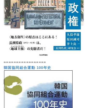
=================
韓国協同組合運動 100年史