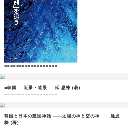
==================
■韓国──近景・遠景 延 恩株 (著)
==================
韓国と日本の建国神話 ——太陽の神と空の神 延恩
株 (著)