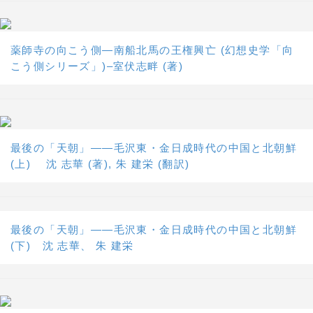
薬師寺の向こう側―南船北馬の王権興亡 (幻想史学「向
こう側シリーズ」)–室伏志畔 (著)
最後の「天朝」――毛沢東・金日成時代の中国と北朝鮮
(上) 沈 志華 (著), 朱 建栄 (翻訳)
最後の「天朝」――毛沢東・金日成時代の中国と北朝鮮
(下) 沈 志華、 朱 建栄