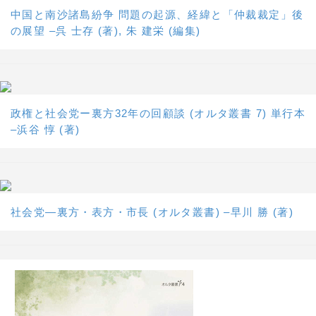
中国と南沙諸島紛争 問題の起源、経緯と「仲裁裁定」後
の展望 –呉 士存 (著), 朱 建栄 (編集)
政権と社会党ー裏方32年の回顧談 (オルタ叢書 7) 単行本
–浜谷 惇 (著)
社会党―裏方・表方・市長 (オルタ叢書) –早川 勝 (著)