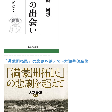
==================
「満蒙開拓民」の悲劇を越えて
-
大類善啓編著