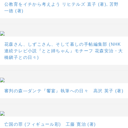
公教育をイチから考えよう リヒテルズ 直子 (著), 苫野
一徳 (著)
花森さん、しずこさん、そして暮しの手帖編集部 (NHK
連続テレビ小説『とと姉ちゃん』モチーフ 花森安治・大
橋鎭子との日々)
審判の森―ダンテ『饗宴』執筆への日々 高沢 英子 (著)
亡国の罪 (フィギュール彩) 工藤 寛治 (著)