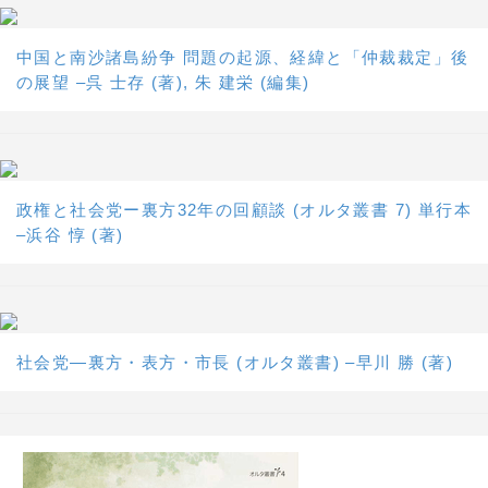
中国と南沙諸島紛争 問題の起源、経緯と「仲裁裁定」後
の展望 –呉 士存 (著), 朱 建栄 (編集)
政権と社会党ー裏方32年の回顧談 (オルタ叢書 7) 単行本
–浜谷 惇 (著)
社会党―裏方・表方・市長 (オルタ叢書) –早川 勝 (著)