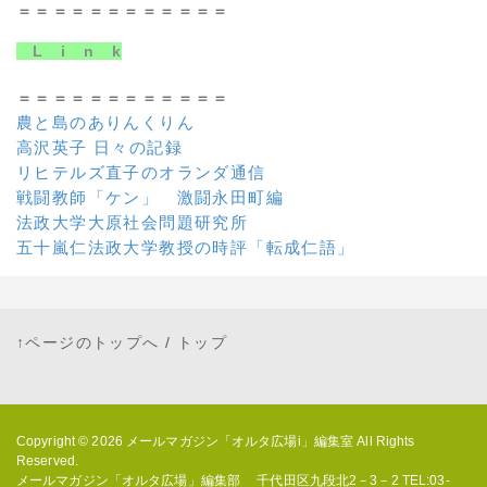
＝＝＝＝＝＝＝＝＝＝＝＝
L i n k
＝＝＝＝＝＝＝＝＝＝＝＝
農と島のありんくりん
高沢英子 日々の記録
リヒテルズ直子のオランダ通信
戦闘教師「ケン」 激闘永田町編
法政大学大原社会問題研究所
五十嵐仁法政大学教授の時評「転成仁語」
↑ページのトップへ
/
トップ
Copyright © 2026
メールマガジン「オルタ広場i」編集室
All Rights
Reserved.
メールマガジン「オルタ広場」編集部 千代田区九段北2－3－2 TEL:03-