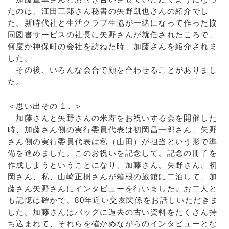
たのは、江田三郎さん秘書の矢野凱也さんの紹介でし
た。新時代社と生活クラブ生協が一緒になって作った協
同図書サービスの社長に矢野さんが就任されたころで、
何度か神保町の会社を訪ねた時、加藤さんを紹介されま
した。
その後、いろんな会合で顔を合わせることがありまし
た。
＜思い出その 1．＞
加藤さんと矢野さんの米寿をお祝いする会を開催した
時、加藤さん側の実行委員代表は初岡昌一郎さん、矢野
さん側の実行委員代表は私（山田）が担当という形で準
備を進めました。このお祝いを記念して、記念の冊子を
作成しようということになり、加藤さん、矢野さん、初
岡さん、私、山崎正樹さんが箱根の旅館に二泊して、加
藤さん矢野さんにインタビューを行いました。お二人と
も記憶は確かで、80年近い交友関係をお話しいただきま
した。加藤さんはバッグに過去の古い資料をたくさん持
ち込まれて、それらを確かめながらのインタビューとな