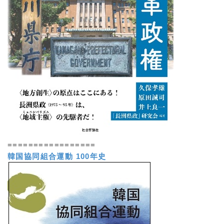
=================
韓国協同組合運動 100年史