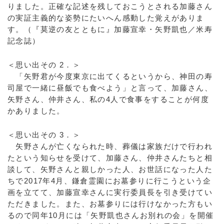
りました。正確な記述を残しておこうとされる加藤さん
の実証主義的な姿勢にたいへん感動した覚えがありま
す。（『莫逆の友とともに』加藤宣幸・矢野凱也／米寿
記念誌）
＜思い出その 2．＞
「矢野君が今度東京に出てくるというから、神田の寿
司屋で一緒に昼飯でも食べよう」と言って、加藤さん、
矢野さん、仲井さん、私の4人で食事をすることが何度
かありました。
＜思い出その 3．＞
矢野さんが亡くなられた時、葬儀は家族だけで行われ
たという知らせを受けて、加藤さん、仲井さんたちと相
談して、矢野さんと親しかった人、お世話になった人た
ちで2017年4月、鎌倉霊園にお墓参りに行こうという企
画を立てて、加藤宣幸さんに実行委員長を引き受けてい
ただきました。また、お墓参りには行けなかった方もい
るので同年10月には「矢野凱也さんお別れの会」を開催