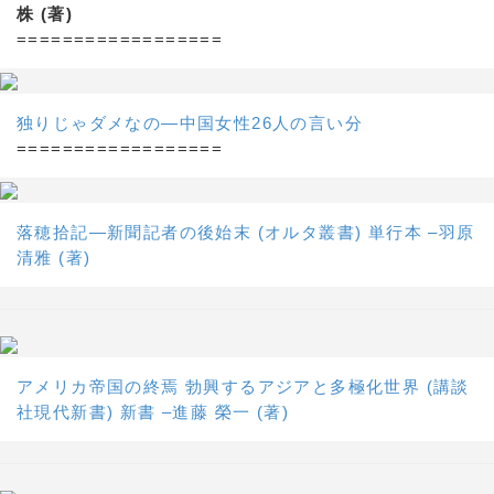
株 (著)
==================
独りじゃダメなの―中国女性26人の言い分
==================
落穂拾記―新聞記者の後始末 (オルタ叢書) 単行本 –羽原
清雅 (著)
アメリカ帝国の終焉 勃興するアジアと多極化世界 (講談
社現代新書) 新書 –進藤 榮一 (著)