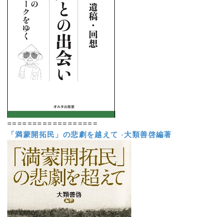
==================
「満蒙開拓民」の悲劇を越えて
-
大類善啓編著