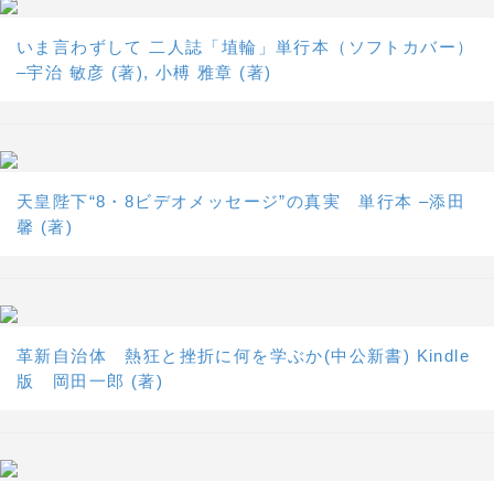
いま言わずして 二人誌「埴輪」単行本（ソフトカバー）
–宇治 敏彦 (著), 小榑 雅章 (著)
天皇陛下“8・8ビデオメッセージ”の真実 単行本 –添田
馨 (著)
革新自治体 熱狂と挫折に何を学ぶか(中公新書) Kindle
版 岡田一郎 (著)