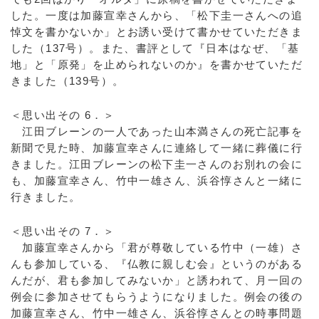
した。一度は加藤宣幸さんから、「松下圭一さんへの追
悼文を書かないか」とお誘い受けて書かせていただきま
した（137号）。また、書評として『日本はなぜ、「基
地」と「原発」を止められないのか』を書かせていただ
きました（139号）。
＜思い出その 6．＞
江田ブレーンの一人であった山本満さんの死亡記事を
新聞で見た時、加藤宣幸さんに連絡して一緒に葬儀に行
きました。江田ブレーンの松下圭一さんのお別れの会に
も、加藤宣幸さん、竹中一雄さん、浜谷惇さんと一緒に
行きました。
＜思い出その 7．＞
加藤宣幸さんから「君が尊敬している竹中（一雄）さ
んも参加している、『仏教に親しむ会』というのがある
んだが、君も参加してみないか」と誘われて、月一回の
例会に参加させてもらうようになりました。例会の後の
加藤宣幸さん、竹中一雄さん、浜谷惇さんとの時事問題