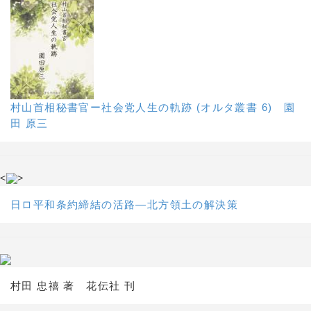
村山首相秘書官ー社会党人生の軌跡 (オルタ叢書 6) 園
田 原三
<
>
日ロ平和条約締結の活路―北方領土の解決策
村田 忠禧 著 花伝社 刊