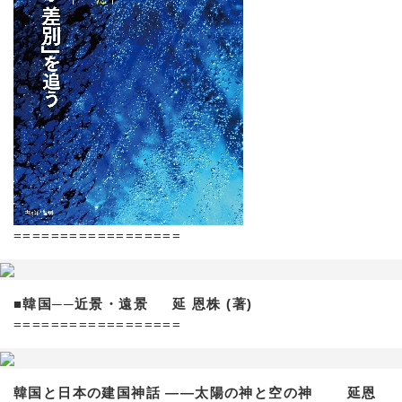
==================
■韓国──近景・遠景 延 恩株 (著)
==================
韓国と日本の建国神話 ——太陽の神と空の神 延恩