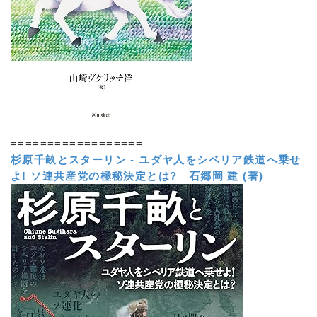
==================
杉原千畝とスターリン
-
ユダヤ人をシベリア鉄道へ乗せ
よ! ソ連共産党の極秘決定とは?
石郷岡 建 (著)