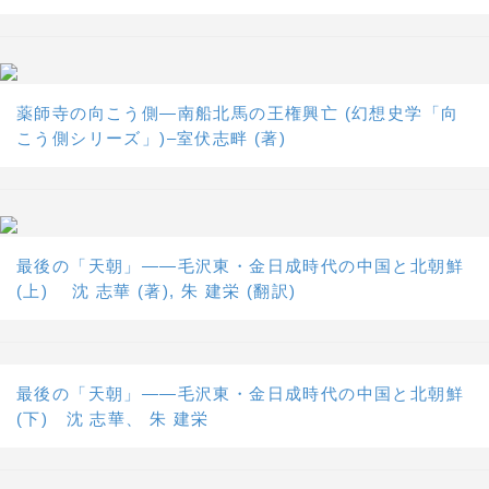
薬師寺の向こう側―南船北馬の王権興亡 (幻想史学「向
こう側シリーズ」)–室伏志畔 (著)
最後の「天朝」――毛沢東・金日成時代の中国と北朝鮮
(上) 沈 志華 (著), 朱 建栄 (翻訳)
最後の「天朝」――毛沢東・金日成時代の中国と北朝鮮
(下) 沈 志華、 朱 建栄