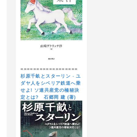
==================
杉原千畝とスターリン
-
ユ
ダヤ人をシベリア鉄道へ乗
せよ! ソ連共産党の極秘決
定とは?
石郷岡 建 (著)