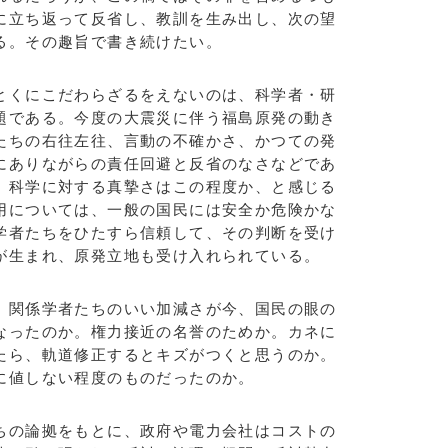
に立ち返って反省し、教訓を生み出し、次の望
る。その趣旨で書き続けたい。
くにこだわらざるをえないのは、科学者・研
題である。今度の大震災に伴う福島原発の動き
たちの右往左往、言動の不確かさ、かつての発
にありながらの責任回避と反省のなさなどであ
、科学に対する真摯さはこの程度か、と感じる
用については、一般の国民には安全か危険かな
学者たちをひたすら信頼して、その判断を受け
が生まれ、原発立地も受け入れられている。
関係学者たちのいい加減さが今、国民の眼の
なったのか。権力接近の名誉のためか。カネに
たら、軌道修正するとキズがつくと思うのか。
に値しない程度のものだったのか。
の論拠をもとに、政府や電力会社はコストの