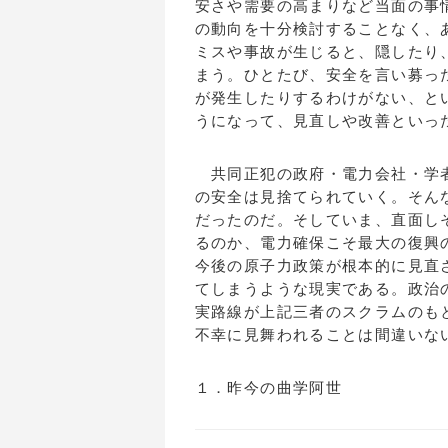
安さや需要の高まりなど当面の事
の動向を十分検討することなく、
ミスや事故が生じると、隠したり
まう。ひとたび、安全を言い募っ
が発生したりするわけがない、と
うになって、見直しや改善といっ
共同正犯の政府・電力会社・学者
の安全は見捨てられていく。そん
だったのだ。そしていま、直面し
るのか、電力確保こそ最大の復興
今後の原子力政策が根本的に見直
てしまうような現実である。政治
実路線が上記三者のスクラムのも
不幸に見舞われることは間違いな
１．昨今の曲学阿世