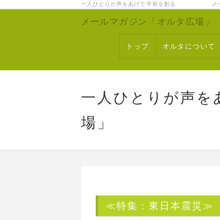
一人ひとりが声をあげて平和を創る メー
メールマガジン「オルタ広場」
トップ
オルタについて
一人ひとりが声を
場」
≪特集：東日本震災≫