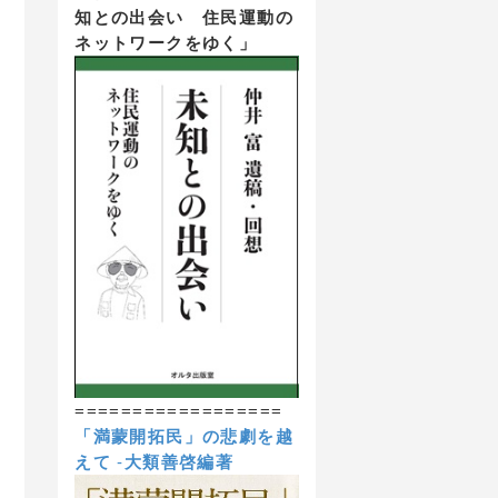
知との出会い 住民運動の
ネットワークをゆく」
==================
「満蒙開拓民」の悲劇を越
えて
-
大類善啓編著