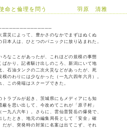
学者の使命と倫理を問う 羽原 清雅
-
───────────────
震災によって、豊かさのなかでまずはぬくぬ
の日本人は、ひとつのパニックに放り込まれた。
ろなことがあったが、これほどの規模の事態
くばかり。記者駆け出しのころ、新潟にいて地
化、石油タンクの二次火災などがあったが、死
規模のわりには少なかった（一九六四年六月）。
れ、この発端はスクープできた。
トラブルが起き、茨城県にもメディアにも知
隠蔽を思い出して、今改めてこれが「原子村」
（一九八六年）。さらに、雲仙普賢岳の爆発で、
出したとき、地元の編集局長として「安全」確
。だが、突発時の対策に名案は出てこず、それ