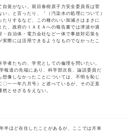
自覚がない。斑目春樹原子力安全委員長は菅
ない」と言ったり、「（汚染水の処理について）
ったりするなど、この種のいい加減さはまさに
また、政府のＩＡＥＡへの報告書では津波や過
府・自治体・電力会社など一体で事故対応策を
が実際には活用できるようなものでなかったこ
科学者たちの、学究としての倫理を問いたい。
学報道の先端にあり、科学部次長、論説委員だ
も想像しなかったことについては、不明を恥じ
二〇一一年六月号）と述べているが、その正直
唖然とせざるをえない。
年半ほど在住したことがあるが、ここでは月単