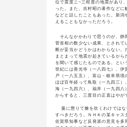
位で震度ニ~三程度の地震があり
った。また、吉村昭の著作などに
などと話したこともあった。新潟
えることもなかっただろう。
そんなかかわりで思うのが、静岡
菅首相の数少ない成果、とされて
断が妥当かどうかはわからない。
まとまって地震が起きているから
を聞いて感じたものである。とい
世紀には善光寺（一八四七）、伊
戸（一八五五）、富山・岐阜県境
ほぼ百年経って鳥取（一九四三）
海（一九四六）、福井（一九四八
からすると、三度目の正直はやが
羹に懲りて膾を吹くわけではな
すべきだろう。ＮＨＫの某キャス
佐賀県知事など反発派の意見を多