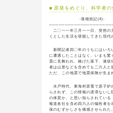
■ 原発をめぐり、科
-落穂拾記(4)
────────────────────
二〇一一年三月一一日、突然の大
くとした生活を堪能してきた現代
新聞記者四〇年のうちにはいろい
に遭遇したことはなく、いまも驚
震に見舞われ、橋げた落下、液状
者は山形などを含めても二六人と
ただ、この地震で地震保険が生ま
水戸時代、東海村原電で原子炉の
らされず、この情報の遅滞ないし
の体質か、と思い知らされている
報道各社を含め四六人の犠牲者を
保のむずかしさを痛感させられた