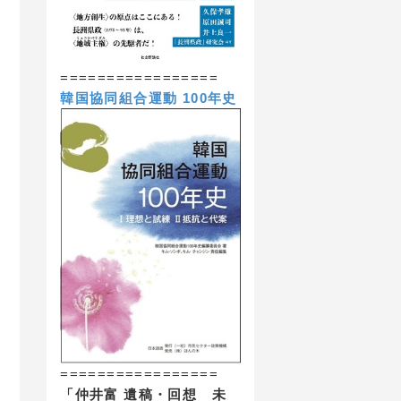
=================
韓国協同組合運動 100年史
=================
「仲井富 遺稿・回想 未