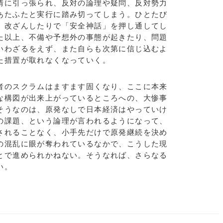
情に引っ張られ、反対の論理や疑問、反対勢力
あたふたと実行に踏み切ってしまう。ひとたび
、改ざんしたりで「安全神話」を押し通してし
た以上、不備や予想外の事態が起きたり、問題
いわざるをえず、また自らも次第に信じ込むよ
た措置が取れなくなっていく。
のスクラムはますます固くなり、ここに本来
な構図が出来上がっているところへの、大惨事
そうなのは、原発なしで日本経済はやっていけ
の課題、という論理が言われるようになって、
されることなく、小手先だけで原発継続を決め
の混乱に眼が奪われているなかで、こうした現
とで進められかねない。そうなれば、さらなる
い。