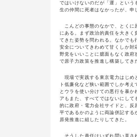
ではいけないのだが「運」という
生の仲間に死者はなかったが、申
こんどの事態のなかで、とくに原
にある。まず政治的責任を大きく
てきた姿勢を問われる。なかでも
安全についてきわめて甘くしか対
野党をいいことに臆面もなく政府
で原子力政策を推進し構築してき
現場で実践する東京電力はじめと
ト低廉化など狭い範囲でしか考え
とウラを使い分けての悪行を暴か
アもまた、すべてではないにして
的に政府・電力会社サイドと、反
平であるかのように両論併記する
原発推進に組したりしてきた。
そうした責任はいずれ問い直され