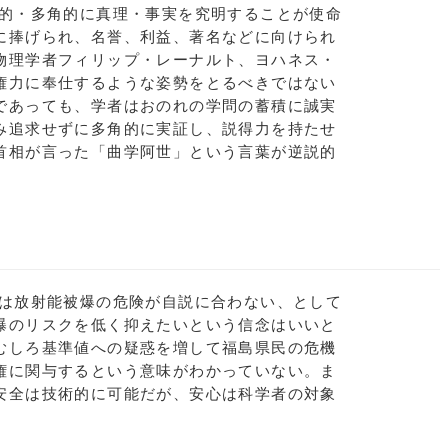
的・多角的に真理・事実を究明することが使命
に捧げられ、名誉、利益、著名などに向けられ
物理学者フィリップ・レーナルト、ヨハネス・
権力に奉仕するような姿勢をとるべきではない
であっても、学者はおのれの学問の蓄積に誠実
み追求せずに多角的に実証し、説得力を持たせ
首相が言った「曲学阿世」という言葉が逆説的
は放射能被爆の危険が自説に合わない、として
曝のリスクを低く抑えたいという信念はいいと
むしろ基準値への疑惑を増して福島県民の危機
権に関与するという意味がわかっていない。ま
安全は技術的に可能だが、安心は科学者の対象