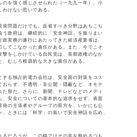
ものを強く感じさせられた（一九九一年）。小
しわけない思いである。
発問題だけでも、反省すべき分野はあちこち
負う政府は、継続的に「安全神話」を振りまい
行政実務の遂行にあたってきた経済産業省は、
応してこなかった責任がある。また、今でこそ
攻撃をしかけている自民党は、長期政権のなか
た、むしろ根源的な大きな責任がある。
する独占的電力会社は、安全面の対策をコス
ておらず、不透明・非公開・隠蔽など、オモテ
れた形だ。さらに、新聞、テレビなどのメディ
も、安全についての基本的な追求をせず、表面
原発の主張者やグループの双方を、いかにも公
か、ときには「科学」の装いで安全神話を広め、
るだろうが、この稿ではその非を咎めるつも