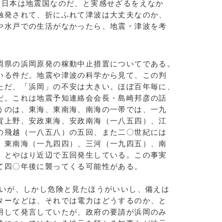
、日本は地震国なのだ、と実感せざるをえなか
触発されて、折にふれて津波は大丈夫なのか、
や水戸での生活がなかったら、地震・津波を考
県の浜岡原発の稼動中止措置についてである。
いる件だ。地震や津波の科学から見て、この判
ただ、「浜岡」の不安は大きい。ほぼ百年毎に、
だ。これは地震予知連絡会会長・島崎邦彦の話
うのは、東海、東南海、南海の一帯では、一九
賀上野、安政東海、安政南海（一八五四）、江
の飛越（一八五八）の五回、また二〇世紀には
、東南海（一九四四）、三河（一九四五）、南
）とやはり近辺で五回発生している。この事実
て四〇年後に襲ってくる可能性がある。
いが、しかし危険と見たほうがいいし、備えは
ターなどは、それでは電力はどうするのか、と
用して発言していたが、政府の要請が浜岡のみ