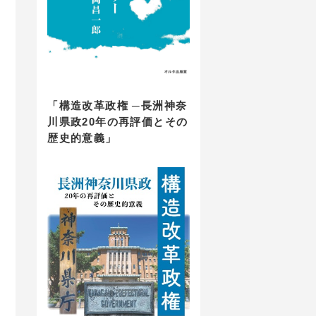
「構造改革政権 ─長洲神奈
川県政20年の再評価とその
歴史的意義」