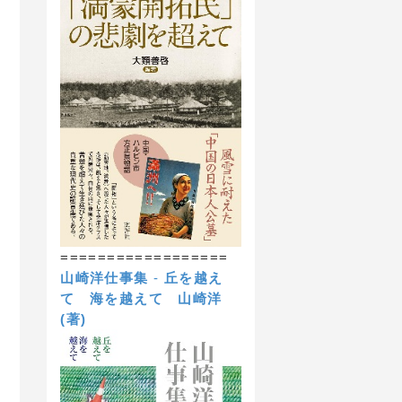
==================
山崎洋仕事集
-
丘を越え
て 海を越えて
山崎洋
(著)