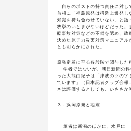
自らのポストの持つ責任に対して
首相に「福島原発は構造上爆発し
知識を持ち合わせていない」と語
枚挙のいとまがないほどだった。
酷事故対策などの不備を認め、政
決めた原子力災害対策マニュアル
とも明らかにされた。
原発定着に至る各段階で関与した
学者ではないが、朝日新聞の科
った大熊由紀子は「津波のツの字
ています」（日本記者クラブ会報
さは評価するとしても、いささか
３．浜岡原発と地震
筆者は新潟のほかに、水戸に一