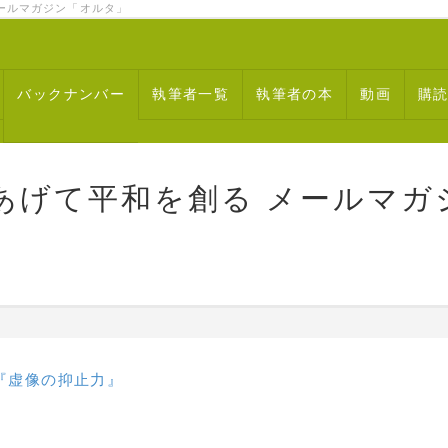
ルマガジン「オルタ」
バックナンバー
執筆者一覧
執筆者の本
動画
購
あげて平和を創る メールマガ
『虚像の抑止力』