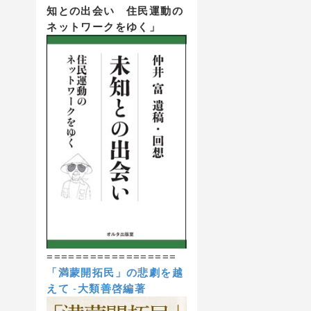
知との出会い 住民運動の
ネットワークをゆく」
==================
「満蒙開拓民」の悲劇を越
えて
-
大類善啓編著