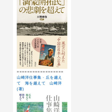
==================
山崎洋仕事集
-
丘を越え
て 海を越えて
山崎洋
(著)