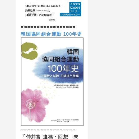
=================
韓国協同組合運動 100年史
=================
「仲井富 遺稿・回想 未