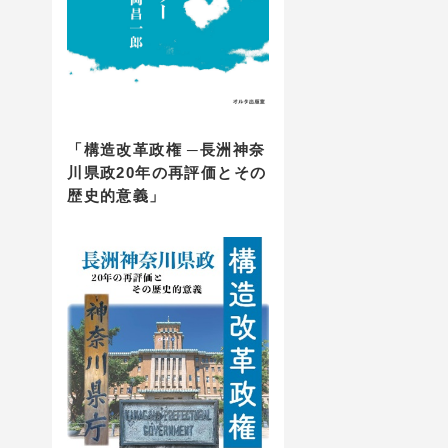
「構造改革政権 ─長洲神奈
川県政20年の再評価とその
歴史的意義」