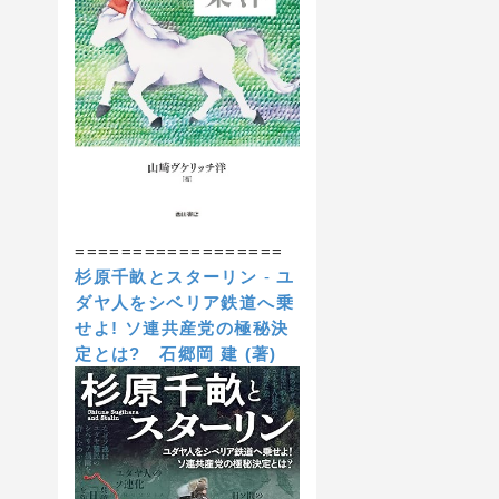
==================
杉原千畝とスターリン
-
ユ
ダヤ人をシベリア鉄道へ乗
せよ! ソ連共産党の極秘決
定とは?
石郷岡 建 (著)