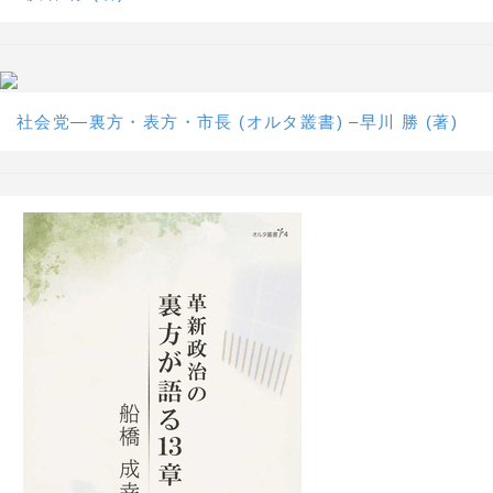
社会党―裏方・表方・市長 (オルタ叢書) –早川 勝 (著)