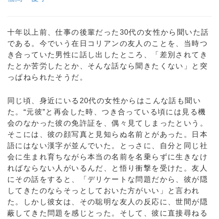
十年以上前、仕事の後輩だった30代の女性から聞いた話
である。今でいう在日コリアンの友人のことを、当時つ
き合っていた男性に話し出したところ、「差別されてき
たとか苦労したとか、そんな話なら聞きたくない」と突
っぱねられたそうだ。
同じ頃、身近にいる20代の女性からはこんな話も聞い
た。“元彼”と再会した時、つき合っている頃には見る機
会のなかった彼の免許証を、偶々見てしまったという。
そこには、彼の顔写真と見知らぬ名前とがあった。日本
語にはない漢字が並んでいた。とっさに、自分と同じ社
会に生まれ育ちながら本当の名前を名乗らずに生きなけ
ればならない人がいるんだ、と悟り衝撃を受けた。友人
にその話をすると、「デリケートな問題だから、彼が隠
してきたのならそっとしておいた方がいい」と言われ
た。しかし彼女は、その聡明な友人の反応に、世間が隠
蔽してきた問題を感じとった。そして、彼に直接尋ねる