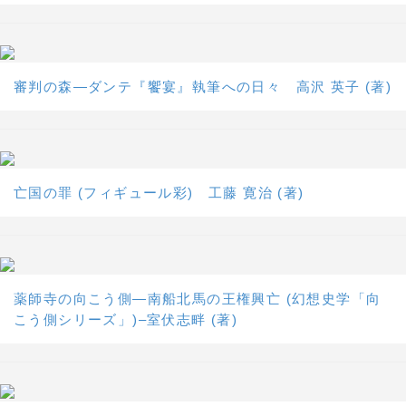
審判の森―ダンテ『饗宴』執筆への日々 高沢 英子 (著)
亡国の罪 (フィギュール彩) 工藤 寛治 (著)
薬師寺の向こう側―南船北馬の王権興亡 (幻想史学「向
こう側シリーズ」)–室伏志畔 (著)