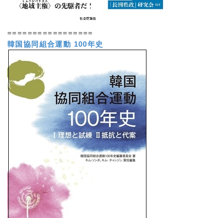
=================
韓国協同組合運動 100年史