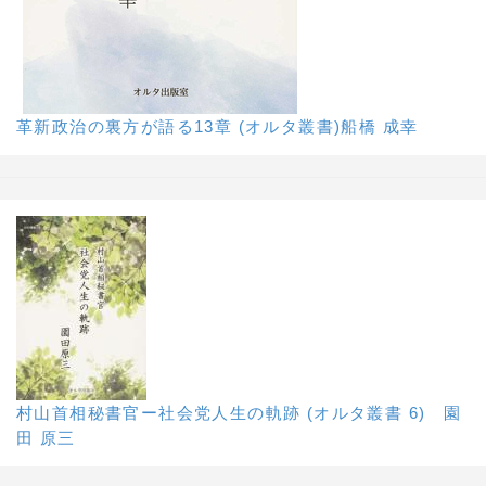
革新政治の裏方が語る13章 (オルタ叢書)船橋 成幸
村山首相秘書官ー社会党人生の軌跡 (オルタ叢書 6) 園
田 原三