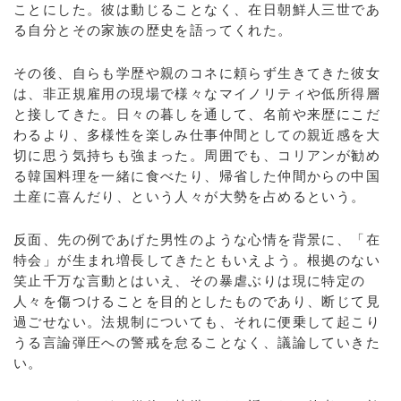
ことにした。彼は動じることなく、在日朝鮮人三世であ
る自分とその家族の歴史を語ってくれた。
その後、自らも学歴や親のコネに頼らず生きてきた彼女
は、非正規雇用の現場で様々なマイノリティや低所得層
と接してきた。日々の暮しを通して、名前や来歴にこだ
わるより、多様性を楽しみ仕事仲間としての親近感を大
切に思う気持ちも強まった。周囲でも、コリアンが勧め
る韓国料理を一緒に食べたり、帰省した仲間からの中国
土産に喜んだり、という人々が大勢を占めるという。
反面、先の例であげた男性のような心情を背景に、「在
特会」が生まれ増長してきたともいえよう。根拠のない
笑止千万な言動とはいえ、その暴虐ぶりは現に特定の
人々を傷つけることを目的としたものであり、断じて見
過ごせない。法規制についても、それに便乗して起こり
うる言論弾圧への警戒を怠ることなく、議論していきた
い。