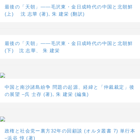
最後の「天朝」――毛沢東・金日成時代の中国と北朝鮮
(上) 沈 志華 (著), 朱 建栄 (翻訳)
最後の「天朝」――毛沢東・金日成時代の中国と北朝鮮
(下) 沈 志華、 朱 建栄
中国と南沙諸島紛争 問題の起源、経緯と「仲裁裁定」後
の展望 –呉 士存 (著), 朱 建栄 (編集)
政権と社会党ー裏方32年の回顧談 (オルタ叢書 7) 単行本
–浜谷 惇 (著)