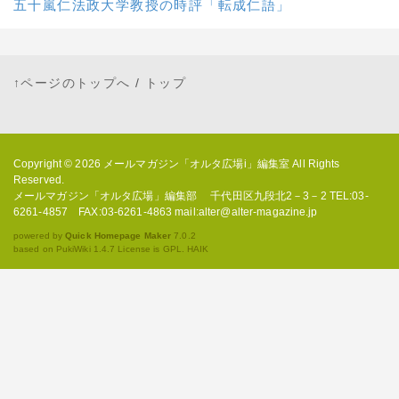
五十嵐仁法政大学教授の時評「転成仁語」
↑ページのトップへ
/
トップ
Copyright © 2026
メールマガジン「オルタ広場i」編集室
All Rights
Reserved.
メールマガジン「オルタ広場」編集部 千代田区九段北2－3－2 TEL:03-
6261-4857 FAX:03-6261-4863 mail:alter@alter-magazine.jp
powered by
Quick Homepage Maker
7.0.2
based on PukiWiki 1.4.7 License is GPL.
HAIK