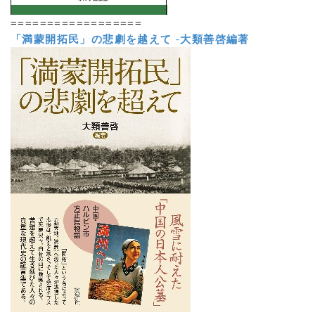
==================
「満蒙開拓民」の悲劇を越えて
-
大類善啓編著