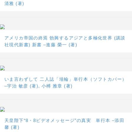
清雅 (著)
アメリカ帝国の終焉 勃興するアジアと多極化世界 (講談
社現代新書) 新書 –進藤 榮一 (著)
いま言わずして 二人誌「埴輪」単行本（ソフトカバー）
–宇治 敏彦 (著), 小榑 雅章 (著)
天皇陛下“8・8ビデオメッセージ”の真実 単行本 –添田
馨 (著)