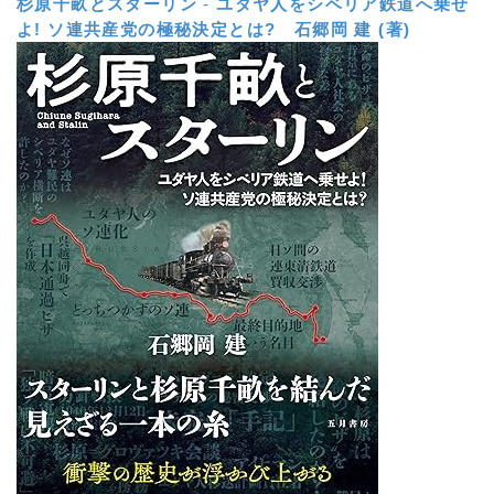
杉原千畝とスターリン
-
ユダヤ人をシベリア鉄道へ乗せ
よ! ソ連共産党の極秘決定とは?
石郷岡 建 (著)