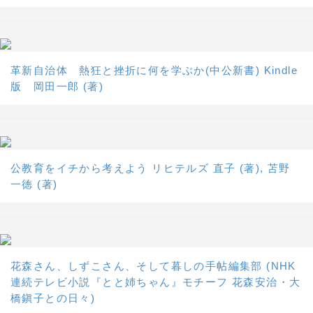
革新自治体 熱狂と挫折に何を学ぶか(中公新書) Kindle
版 岡田一郎 (著)
公教育をイチから考えよう リヒテルズ 直子 (著), 苫野
一徳 (著)
花森さん、しずこさん、そして暮しの手帖編集部 (NHK
連続テレビ小説『とと姉ちゃん』モチーフ 花森安治・大
橋鎭子との日々)