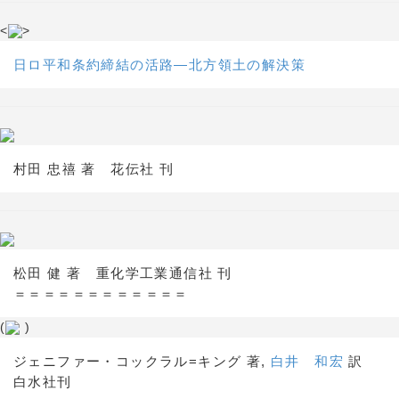
<
>
日ロ平和条約締結の活路―北方領土の解決策
村田 忠禧 著 花伝社 刊
松田 健 著 重化学工業通信社 刊
＝＝＝＝＝＝＝＝＝＝＝＝
(
)
ジェニファー・コックラル=キング 著,
白井 和宏
訳
白水社刊