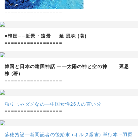
==================
■韓国──近景・遠景 延 恩株 (著)
==================
韓国と日本の建国神話 ——太陽の神と空の神 延恩
株 (著)
==================
独りじゃダメなの―中国女性26人の言い分
==================
落穂拾記―新聞記者の後始末 (オルタ叢書) 単行本 –羽原