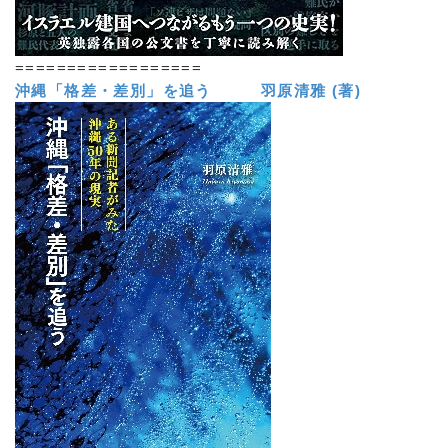
==================
沖縄「格差・差別」を追う 羽原清雅 (著)