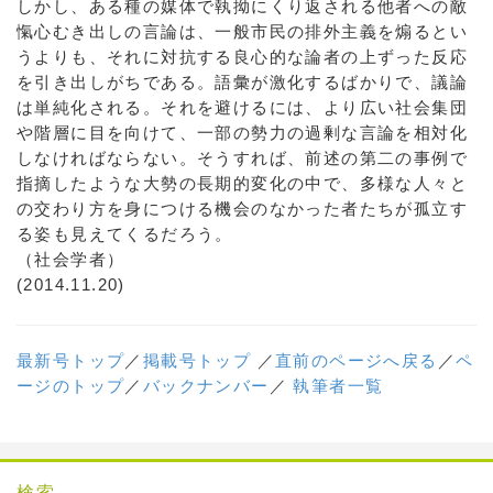
しかし、ある種の媒体で執拗にくり返される他者への敵
愾心むき出しの言論は、一般市民の排外主義を煽るとい
うよりも、それに対抗する良心的な論者の上ずった反応
を引き出しがちである。語彙が激化するばかりで、議論
は単純化される。それを避けるには、より広い社会集団
や階層に目を向けて、一部の勢力の過剰な言論を相対化
しなければならない。そうすれば、前述の第二の事例で
指摘したような大勢の長期的変化の中で、多様な人々と
の交わり方を身につける機会のなかった者たちが孤立す
る姿も見えてくるだろう。
（社会学者）
(2014.11.20)
最新号トップ
／
掲載号トップ
／
直前のページへ戻る
／
ペ
ージのトップ
／
バックナンバー
／
執筆者一覧
検索