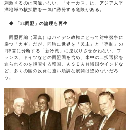
刺激するのは間違いない。「オーカス」は、アジア太平
洋地域の核拡散を一気に誘発する危険がある。
◆ 「非同盟」の論理も再生
同盟再編（写真）はバイデン政権にとって対中競争に
勝つ「カギ」だが、同時に世界を「民主」と「専制」の
2陣営に分断する「新冷戦」に逆戻りさせかねない。フ
ランス、ドイツなどの同盟国を含め、米中の二択選択を
迫られるのを拒否する韓国、ＡＳＥＡＮ諸国やインドな
ど、多くの国の反発に遭い順調な展開は望めないだろ
う。