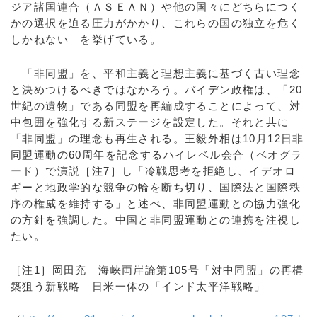
ジア諸国連合（ＡＳＥＡＮ）や他の国々にどちらにつく
かの選択を迫る圧力がかかり、これらの国の独立を危く
しかねない―を挙げている。
「非同盟」を、平和主義と理想主義に基づく古い理念
と決めつけるべきではなかろう。バイデン政権は、「20
世紀の遺物」である同盟を再編成することによって、対
中包囲を強化する新ステージを設定した。それと共に
「非同盟」の理念も再生される。王毅外相は10月12日非
同盟運動の60周年を記念するハイレベル会合（ベオグラ
ード）で演説［注7］し「冷戦思考を拒絶し、イデオロ
ギーと地政学的な競争の輪を断ち切り、国際法と国際秩
序の権威を維持する」と述べ、非同盟運動との協力強化
の方針を強調した。中国と非同盟運動との連携を注視し
たい。
［注1］岡田充 海峡両岸論第105号「対中同盟」の再構
築狙う新戦略 日米一体の「インド太平洋戦略」