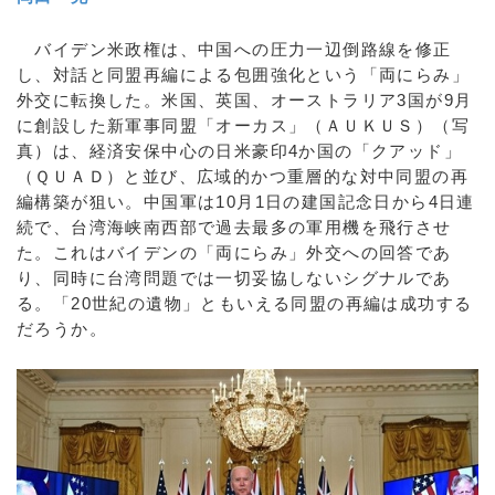
バイデン米政権は、中国への圧力一辺倒路線を修正
し、対話と同盟再編による包囲強化という「両にらみ」
外交に転換した。米国、英国、オーストラリア3国が9月
に創設した新軍事同盟「オーカス」（ＡＵＫＵＳ）（写
真）は、経済安保中心の日米豪印4か国の「クアッド」
（ＱＵＡＤ）と並び、広域的かつ重層的な対中同盟の再
編構築が狙い。中国軍は10月1日の建国記念日から4日連
続で、台湾海峡南西部で過去最多の軍用機を飛行させ
た。これはバイデンの「両にらみ」外交への回答であ
り、同時に台湾問題では一切妥協しないシグナルであ
る。「20世紀の遺物」ともいえる同盟の再編は成功する
だろうか。