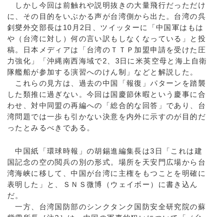
しかし今回は前触れや説明抜きの大量飛行だっただけ
に、その目的をいぶかる声が台湾側から出た。台湾の呉
釗燮外交部長は10月2日、ツイッターに「中国軍はもは
や（台湾に対し）何の言い訳もしなくなっている」と投
稿。日本メディアは「台湾のＴＴＰ加盟申請を受けた圧
力強化」「沖縄南西海域で2、3日に米英空母と海上自衛
隊艦船が参加する演習へのけん制」などと解説した。
これらの見方は、過去の中国「報復」パターンを踏襲
した類推に過ぎない。今回は国慶節休暇という慶事に合
わせ、対中同盟の再編への「総合的な回答」であり、台
湾問題では一歩も引かない決意を内外に示すのが目的だ
ったとみるべきである。
中国紙「環球時報」の胡錫進編集長は3日「これは建
国記念の空の閲兵の別の形式。場所を天安門広場から台
湾海峡に移して、中国が台湾に主権をもつことを明確に
表明した」と、ＳＮＳ微博（ウェイボー）に書き込ん
だ。
一方、台湾国防部のシンクタンク国防安全研究院の蘇