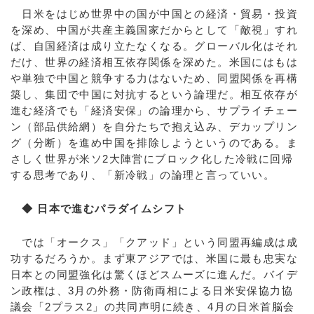
日米をはじめ世界中の国が中国との経済・貿易・投資
を深め、中国が共産主義国家だからとして「敵視」すれ
ば、自国経済は成り立たなくなる。グローバル化はそれ
だけ、世界の経済相互依存関係を深めた。米国にはもは
や単独で中国と競争する力はないため、同盟関係を再構
築し、集団で中国に対抗するという論理だ。相互依存が
進む経済でも「経済安保」の論理から、サプライチェー
ン（部品供給網）を自分たちで抱え込み、デカップリン
グ（分断）を進め中国を排除しようというのである。ま
さしく世界が米ソ2大陣営にブロック化した冷戦に回帰
する思考であり、「新冷戦」の論理と言っていい。
◆ 日本で進むパラダイムシフト
では「オークス」「クアッド」という同盟再編成は成
功するだろうか。まず東アジアでは、米国に最も忠実な
日本との同盟強化は驚くほどスムーズに進んだ。バイデ
ン政権は、3月の外務・防衛両相による日米安保協力協
議会「2プラス2」の共同声明に続き、4月の日米首脳会