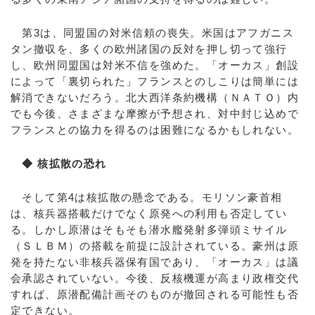
第3は、同盟国の対米信頼の喪失。米国はアフガニス
タン撤収を、多くの欧州諸国の反対を押し切って強行
し、欧州同盟国は対米不信を強めた。「オーカス」創設
によって「裏切られた」フランスとのしこりは簡単には
解消できないだろう。北大西洋条約機構（ＮＡＴＯ）内
でも今後、さまざまな摩擦が予想され、対中封じ込めで
フランスとの協力を得るのは困難になるかもしれない。
◆ 核拡散の恐れ
そして第4は核拡散の懸念である。モリソン豪首相
は、核兵器搭載だけでなく原発への利用も否定してい
る。しかし原潜はそもそも潜水艦発射多弾頭ミサイル
（ＳＬＢＭ）の搭載を前提に設計されている。豪州は原
発を持たない非核兵器保有国であり、「オーカス」は議
会承認されていない。今後、反核機運が高まり政権交代
すれば、原潜配備計画そのものが撤回される可能性も否
定できない。