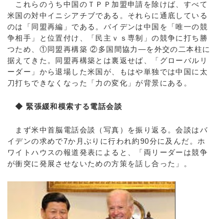
これらのうち中国のＴＰＰ加盟申請を除けば、すべて
米国の対中イニシアチブである。それらに通底している
のは「同盟再編」である。バイデンは中国を「唯一の競
争相手」と位置付け、「民主ｖｓ専制」の競争に打ち勝
つため、①同盟再構築 ②多国間協力―を外交の二本柱に
据えてきた。同盟再構築とは裏返せば、「グローバルリ
ーダー」から退場した米国が、もはや単独では中国に太
刀打ちできなくなった「力の変化」が背景にある。
◆ 緊張緩和模索する電話会談
まず米中首脳電話会談（写真）を振り返る。会談はバ
イデンの求めで7か月ぶりに行われ約90分に及んだ。ホ
ワイトハウスの報道発表によると、「両リーダーは競争
が衝突に発展させないための方策を話し合った」。