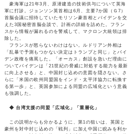
豪海軍は21年3月、原潜建造の技術供与について英海
軍に打診。ジョンソン英首相は6月、主要7か国（Ｇ7）
首脳会議に招待していたモリソン豪首相とバイデンを交
えた3国秘密首脳会談で、計画の詳細を詰めた。フラン
スから情報が漏れるのを警戒して、マクロン大統領は排
除した。
フランスが怒らないわけはない。ルドリアン外相は
「乱暴で予測もつかない決定はトランプと同じ」とバイ
デン政権を痛罵した。「オーカス」創設を急いだ理由に
ついてバイデンは「21世紀の脅威に対処する能力を最新
に向上させる」と、中国封じ込めの意図を隠さない。さ
らに「米国の欧州同盟国をインド・太平洋協力に転換す
る第一歩」と、英国参加による同盟の広域化という意義
も強調した。
◆ 台湾支援の同盟「広域化」「重層化」
この説明からも分かるように、第1の狙いは、英国と
豪州を対中封じ込めの「戦列」に加え中国に睨みを利か