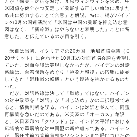
方が「衝突・対抗を避け、互恵ウィンウィンを求め、中
米関係を健全かつ安定して発展する正しい軌道に戻すた
め共に努力することで合意」と解説。特に、楊がバイデ
ンの9月の国連演説で「米国は中国の発展を抑え込む意
図はなく、『新冷戦』はやらないと表明した」ことに留
意した、と伝えているのが目を引く。
米側は当初、イタリアでの20カ国・地域首脳会議（Ｇ
20サミット）に合わせた10月末の対面首脳会談を希望し
ていた。対面会談は実現しなかったが、バイデンの対話
路線は、台湾問題をめぐり「挑発と報復」の応酬に終始
してきた「消耗戦の転機」という期待を抱かせるものだ
った。
だが、対話路線は決して「単線」ではない。バイデン
の対中政策を「対話」か「封じ込め」かの二択思考でみ
ると、情勢判断を誤る。バイデンは対話と並んで、同盟
再構築を急いだのである。米英豪の「オーカス」創設
と、米日豪印の「クワッド」は、インド太平洋における
広域的で重層的な対中同盟の新枠組みである。バイデン
が、退任寸前の菅前首相をワシントンまで呼びつけたの