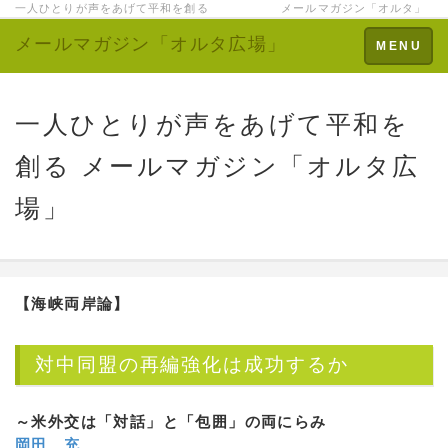
一人ひとりが声をあげて平和を創る メールマガジン「オルタ」
メールマガジン「オルタ広場」
Toggle
MENU
navigation
一人ひとりが声をあげて平和を
創る メールマガジン「オルタ広
場」
【海峡両岸論】
対中同盟の再編強化は成功するか
～米外交は「対話」と「包囲」の両にらみ
岡田 充