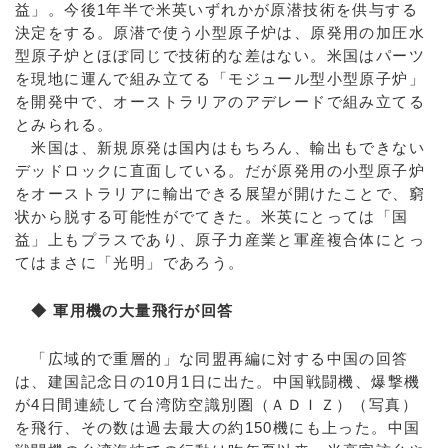
益」。今後1年半で米英いずれかが原潜技術を供与する
決定をする。原潜で使う小型原子炉は、原発用の加圧水
型原子炉とほぼ同じで技術的な差はない。米国はパーツ
を現地に運んで組み立てる「モジュール型小型原子炉」
を開発中で、オーストラリアのアデレードで組み立てる
とみられる。
米国は、新規原発は国内はもちろん、輸出もできない
デッドロックに直面している。だが原発用の小型原子炉
をオーストラリアに輸出できる展望が開けたことで、窮
状から脱する可能性がでてきた。米英にとっては「国
益」上もプラスであり、原子力産業と軍産複合体にとっ
てはまさに「光明」であろう。
◆ 軍用機の大量飛行が回答
「広域的で重層的」な同盟再編に対する中国の回答
は、建国記念日の10月1日に出た。中国戦闘機、爆撃機
が4日間連続して台湾防空識別圏（ＡＤＩＺ）（写真）
を飛行、その数は過去最大の約150機にも上った。中国