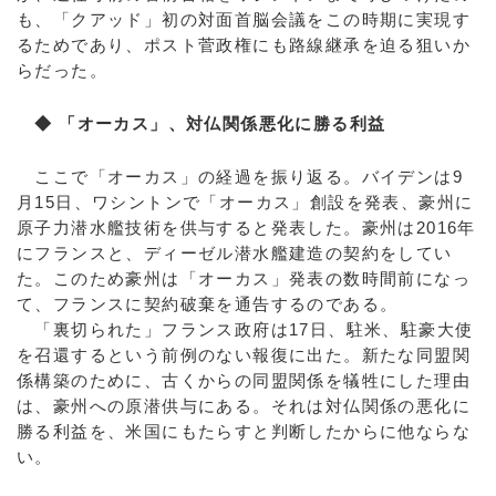
も、「クアッド」初の対面首脳会議をこの時期に実現す
るためであり、ポスト菅政権にも路線継承を迫る狙いか
らだった。
◆ 「オーカス」、対仏関係悪化に勝る利益
ここで「オーカス」の経過を振り返る。バイデンは9
月15日、ワシントンで「オーカス」創設を発表、豪州に
原子力潜水艦技術を供与すると発表した。豪州は2016年
にフランスと、ディーゼル潜水艦建造の契約をしてい
た。このため豪州は「オーカス」発表の数時間前になっ
て、フランスに契約破棄を通告するのである。
「裏切られた」フランス政府は17日、駐米、駐豪大使
を召還するという前例のない報復に出た。新たな同盟関
係構築のために、古くからの同盟関係を犠牲にした理由
は、豪州への原潜供与にある。それは対仏関係の悪化に
勝る利益を、米国にもたらすと判断したからに他ならな
い。