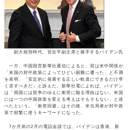
副大統領時代、習近平副主席と握手するバイデン氏
一方、中国国営新華社通信によると、習は米中関係が
「米国の対中政策によってひどい困難に遭った」と不満
を表明、「安定的に発展する正しい軌道にできるだけ早
く戻すべきだ」と訴えた。新華社電によれば、バイデン
は「両国には競争のゆえに衝突に陥る理由はない。米国
には一つの中国政策を変える考えはそもそもない」と述
べたという。「衝突回避」はその後、米当局者が対中政
策で頻繁に使うキーワードになった。
7か月前の2月の電話会談では、バイデンは香港、新