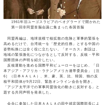
1961年旧ユーゴスラビアのベオグラードで開かれた
第一回非同盟首脳会議に集まった各国首脳
同盟再編は、地球規模で核拡散の危険と軍事的緊張を
高めるだけで、台湾統一を「歴史的任務」とする中国の
姿勢転換には全く役に立たない。「オーカス」創設は、
地域の緊張激化につながるとして反対する、反核・平和
国際団体の声明を紹介したい。
反核運動を進める国際平和ビューローをはじめ、「日
本アジア・アフリカ・ラテンアメリカ連帯委員会」［注
6］（日本ＡＡＬＡ）、米、豪、英、比、韓国、独の反
核平和団体が9月22日、緊急オンライン会合を開き、
「アジア太平洋での軍事同盟強化の動きに反対する」と
題する共同声明を発表した。
会合に参加した日本ＡＡＬＡの田中靖宏国際部長によ