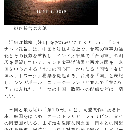
戦略報告の表紙
詳細は拙稿［注1］をお読みいただくとして、「シャ
ナハン報告」は、中国と対抗する上で、台湾の軍事力強
化とその役割を重視し、インド太平洋で「合同軍」の創
設を展望している。インド太平洋諸国と西欧諸国を、米
国を中心とする「七つの同心円」からなる「同盟・友好
国ネットワーク」構築を提起する。台湾を「国」と表記
し、シンガポール、ニュージーランドと並んで「第2の
円」に入れた。「一つの中国」政策への配慮などは一切
ない。
米国と最も近い「第1の円」には、同盟関係にある日
本、韓国をはじめ、オーストラリア、フィリピン、タイ
の同盟国が入る。まず最も従順な同盟国、日本との同盟
強化を推進。同時に、コロナ対策や経済安保、サイバー