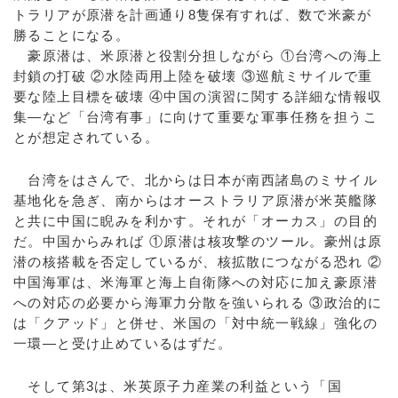
トラリアが原潜を計画通り8隻保有すれば、数で米豪が
勝ることになる。
豪原潜は、米原潜と役割分担しながら ①台湾への海上
封鎖の打破 ②水陸両用上陸を破壊 ③巡航ミサイルで重
要な陸上目標を破壊 ④中国の演習に関する詳細な情報収
集―など「台湾有事」に向けて重要な軍事任務を担うこ
とが想定されている。
台湾をはさんで、北からは日本が南西諸島のミサイル
基地化を急ぎ、南からはオーストラリア原潜が米英艦隊
と共に中国に睨みを利かす。それが「オーカス」の目的
だ。中国からみれば ①原潜は核攻撃のツール。豪州は原
潜の核搭載を否定しているが、核拡散につながる恐れ ②
中国海軍は、米海軍と海上自衛隊への対応に加え豪原潜
への対応の必要から海軍力分散を強いられる ③政治的に
は「クアッド」と併せ、米国の「対中統一戦線」強化の
一環―と受け止めているはずだ。
そして第3は、米英原子力産業の利益という「国