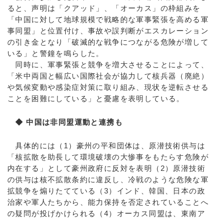
ると、声明は「クアッド」、「オーカス」の枠組みを
「中国に対して地球規模で戦略的な軍事緊張を高める軍
事同盟」と位置付け、事故や誤判断がエスカレーション
の引き金となり「破滅的な戦争につながる危険が増して
いる」と警鐘を鳴らした。
同時に、軍事緊張と競争を増大させることによって、
「米中両国と幅広い国際社会が協力して核兵器（廃絶）
や気候変動や感染症対策に取り組み、現状を逆転させる
ことを困難にしている」と憂慮を表明している。
◆ 中国は非同盟運動と連携も
具体的には（1）豪州の平和団体は、原潜技術供与は
「核拡散を助長して環境破壊の大惨事をもたらす危険が
内在する」として豪州政府に反対を表明（2）原潜技術
の供与は核不拡散条約に違反し、冷戦のような危険な軍
拡競争を煽りたてている（3）インド、韓国、日本の政
治家や軍人たちから、能力保持を否定されていることへ
の疑問が投げかけられる（4）オーカス同盟は、東南ア