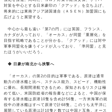
対策を中心とする日米豪印の「クアッド」を立ち上げ、
将来的には東南アジア諸国連合（ＡＳＥＮ）加盟国にも
広げようと展望する。
中心から最も遠い「第7の円」には英国、フランス、
カナダが入っており、「オーカス」が同盟「重層化」を
目指す戦略であることが分かる。「クアッド」には対中
軍事同盟化を嫌うインドが入っており、「準同盟」と見
たほうがいいだろう。
◆ 日豪が南北から挟撃へ
「オーカス」の第2の目的は軍事である。原潜は通常
動力の潜水艦と比べ、ステルス能力、スピード、機動性
に優れ、長期間潜航できるため、探知されるリスクは極
めて低い。米国防総省の報告書などによると、中国が保
有する潜水艦は原潜10隻を含め計56隻。一方米海軍の就
役中の潜水艦はすべて原潜で計68隻。このうち太平洋に
展開している原潜は計10隻と数では中国と互角。オース