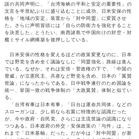
談の共同声明に、「台湾海峡の平和と安定の重要性」の
文言を半世紀ぶりに盛り込むことに成功、日米安保の性
格を「地域の安定」装置から「対中同盟」に変質させ
た。さらに声明冒頭には「自らの防衛力を強化すること
を決意した」とうたい、南西諸島で中国向けの対空・対
艦ミサイル網構築を後押ししている。
日米安保の性格を変えるほどの政策変更なのに、日本
では野党を含め全く議論なしに「同盟強化」路線は進ん
でいる。なぜか。それは安倍・菅政権の下で、「中国の
脅威」が立憲民主、共産など野党を含め、日本の「翼賛
世論」になったからである。日中戦争遂行のため国論を
統一、挙国一致の戦争体制の「大政翼賛」体制と似てい
る。
「台湾有事は日本有事」「日台は運命共同体」などの
スローガンは、少し前なら右翼に特徴的な認識だった
が、今や政府・自民党、さらには主流世論の認識になり
つつある。日本政府の外交・安保政策の「与件」は、こ
れまで「日米基軸」だった。だが今は「対中同盟」が新