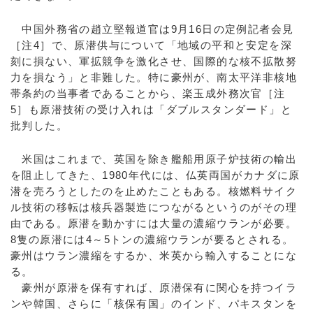
中国外務省の趙立堅報道官は9月16日の定例記者会見
［注4］で、原潜供与について「地域の平和と安定を深
刻に損ない、軍拡競争を激化させ、国際的な核不拡散努
力を損なう」と非難した。特に豪州が、南太平洋非核地
帯条約の当事者であることから、楽玉成外務次官［注
5］も原潜技術の受け入れは「ダブルスタンダード」と
批判した。
米国はこれまで、英国を除き艦船用原子炉技術の輸出
を阻止してきた、1980年代には、仏英両国がカナダに原
潜を売ろうとしたのを止めたこともある。核燃料サイク
ル技術の移転は核兵器製造につながるというのがその理
由である。原潜を動かすには大量の濃縮ウランが必要。
8隻の原潜には4～5トンの濃縮ウランが要るとされる。
豪州はウラン濃縮をするか、米英から輸入することにな
る。
豪州が原潜を保有すれば、原潜保有に関心を持つイラ
ンや韓国、さらに「核保有国」のインド、パキスタンを