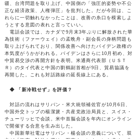
疆、台湾問題を取り上げ、中国側の「強圧的姿勢や不公
正な経済政策、人権弾圧」を批判した。だが今回は、こ
れらに一切触れなかったことは、改善の糸口を模索しよ
うとする意図の表れと言っていい。
電話会談では、カナダで9月末3年ぶりに解放された華
為技術（ファーウェイ）の孟晩舟・副会長の身柄問題も
取り上げられており、関係改善へ向けたバイデン政権の
本気度がうかがわれる。バイデンはさらに10月初め、対
中貿易交渉の再開方針を表明。米通商代表部（ＵＳＴ
Ｒ）のタイ代表と中国の劉鶴副首相が9日、貿易協議を
再開した。これも対話路線の延長線上にある。
◆ 「新冷戦せず」を評価？
対話の流れはサリバン・米大統領補佐官が10月6日、
中国外交トップの楊潔篪・共産党政治局員と、スイス・
チューリッヒで会談。米中首脳会談を年内にオンライン
で開催する合意を生み出した。
中国新華社電はサリバン・楊会談の意義について、双