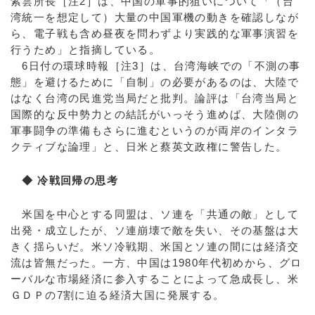
紫雲所長［注2］は、中国の軍事的狙いについて「（台
湾統一を想定して）大量の中国軍機の動きを確認しなが
ら、電子戦も含め昼夜を問わずより実践的な軍事演習を
行うため」と指摘している。
6日付の環球時報［注3］は、台湾海峡での「不測の事
態」を避けるために「自制」の必要があるのは、大陸で
はなく台湾の民進党当局だと批判。論評は「台湾当局と
国際的な反中勢力との結託がいっそう進めば、大陸側の
軍事闘争の準備もさらに進むというのが両岸のインタラ
クティブな論理」と、日米と蔡英文政権に警告した。
◆ 冷戦回帰の思考
米国を中心とする同盟は、ソ連を「共通の敵」として
出発・成立したが、ソ連崩壊で敵を失い、その基盤は大
きく揺らいだ。米ソ冷戦期、米国とソ連の間には経済交
流は皆無だった。一方、中国は1980年代初めから、グロ
ーバルな市場経済に参入することによって急成長し、米
ＧＤＰの7割に迫る経済大国に発展する。