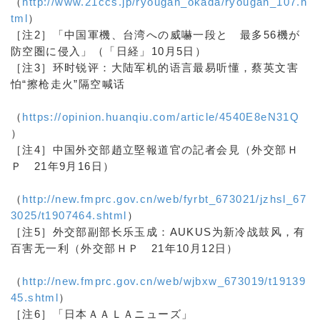
（
http://www.21ccs.jp/ryougan_okada/ryougan_107.h
tml
）
［注2］「中国軍機、台湾への威嚇一段と 最多56機が
防空圏に侵入」（「日経」10月5日）
［注3］环时锐评：大陆军机的语言最易听懂，蔡英文害
怕“擦枪走火”隔空喊话
（
https://opinion.huanqiu.com/article/4540E8eN31Q
）
［注4］中国外交部趙立堅報道官の記者会見（外交部Ｈ
Ｐ 21年9月16日）
（
http://new.fmprc.gov.cn/web/fyrbt_673021/jzhsl_67
3025/t1907464.shtml
）
［注5］外交部副部长乐玉成：AUKUS为新冷战鼓风，有
百害无一利（外交部ＨＰ 21年10月12日）
（
http://new.fmprc.gov.cn/web/wjbxw_673019/t19139
45.shtml
）
［注6］「日本ＡＡＬＡニューズ」