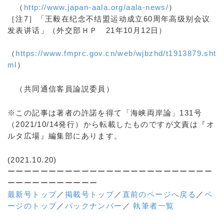
（
http://www.japan-aala.org/aala-news/
）
［注7］「王毅在纪念不结盟运动成立60周年高级别会议
发表讲话」（外交部ＨＰ 21年10月12日）
（
https://www.fmprc.gov.cn/web/wjbzhd/t1913879.sht
ml
）
（共同通信客員論説委員）
※この記事は著者の許諾を得て「海峡両岸論」131号
（2021/10/14発行）から転載したものですが文責は『オ
ルタ広場』編集部にあります。
(2021.10.20)
ーーーーーーーーーーーーーーーーーーーーーーーーー
ーーーーーーーーーーー
最新号トップ
／
掲載号トップ
／
直前のページへ戻る
／
ペ
ージのトップ
／
バックナンバー
／
執筆者一覧