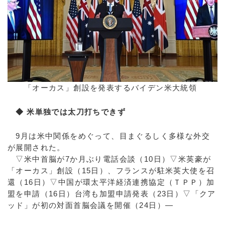
「オーカス」創設を発表するバイデン米大統領
◆ 米単独では太刀打ちできず
9月は米中関係をめぐって、目まぐるしく多様な外交
が展開された。
▽米中首脳が7か月ぶり電話会談（10日）▽米英豪が
「オーカス」創設（15日）、フランスが駐米英大使を召
還（16日）▽中国が環太平洋経済連携協定（ＴＰＰ）加
盟を申請（16日）台湾も加盟申請発表（23日）▽「クア
ッド」が初の対面首脳会議を開催（24日）―