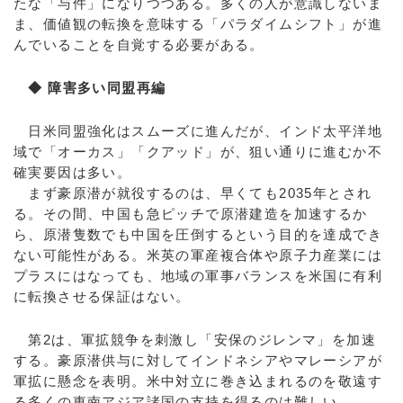
たな「与件」になりつつある。多くの人が意識しないま
ま、価値観の転換を意味する「パラダイムシフト」が進
んでいることを自覚する必要がある。
◆ 障害多い同盟再編
日米同盟強化はスムーズに進んだが、インド太平洋地
域で「オーカス」「クアッド」が、狙い通りに進むか不
確実要因は多い。
まず豪原潜が就役するのは、早くても2035年とされ
る。その間、中国も急ピッチで原潜建造を加速するか
ら、原潜隻数でも中国を圧倒するという目的を達成でき
ない可能性がある。米英の軍産複合体や原子力産業には
プラスにはなっても、地域の軍事バランスを米国に有利
に転換させる保証はない。
第2は、軍拡競争を刺激し「安保のジレンマ」を加速
する。豪原潜供与に対してインドネシアやマレーシアが
軍拡に懸念を表明。米中対立に巻き込まれるのを敬遠す
る多くの東南アジア諸国の支持を得るのは難しい。