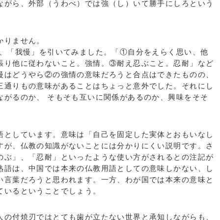
がら、外部（うわべ）では強（し）いて勝手にしろという
かりません。
、「我慢」を引いてみました。「①自分をえらく思い、他
張り他に従わないこと。強情。③耐え忍ぶこと。忍耐」など
慢はどうやら②の強情の意味だろうと合点はできたものの、
三通りもの意味があることはちょっと意外でした。それにし
ながるのか、 そもそも互いに関係があるのか、興味をそそ
としています。意味は「自己を固定した実体とおもいなし
すが、仏教の知識がないことには分かりにくい説明です。さ
のぶ」、「忍耐」といったような使い方がされるとの注記が
熟語は、中国では本来の仏教用語としての意味しかない、し
い言葉だろうと思われます。一方、わが国では本来の意味と
ているということでしょう。
の付焼刃ではとても歯が立たない世界と承知しながらも、