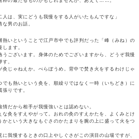
粋の最たるものかもしれませんが、あえて……。
人は、実にどうも我慢をする人がいたもんですな」
情な男のお話。
熱いということで江戸市中でも評判だった「峰（みね）の
慢します。
うございます。身体のためでございますから、どうぞ我慢
押す。
灸じゃねえか。べらぼうめ。背中で焚き火をするわけじゃ
でも熱いという灸を、順繰りではなく一時（いちどき）に
威張りです。
情だから相手が我慢強いとは認めない。
な灸をすえやがって。おれの灸のすえかたを、よくみとけ
うかという大きなもぐさのかたまりを腕の上に盛って火をつ
。
に我慢するときの口上やしぐさがこの演目の山場ですが、