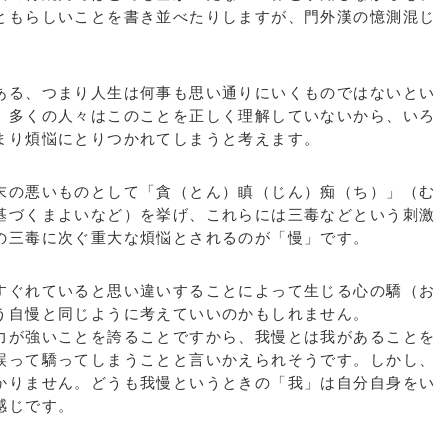
ともらしいことを書き並べたりしますが、門外漢の憶測混じ
る、つまり人生は何事も思い通りにいくものではないとい
、多くの人々はこのことを正しく理解していないから、いろ
まり煩悩にとりつかれてしまうと考えます。
の悪いものとして「貪（とん）瞋（じん）痴（ち）」（む
基づくまよいなど）を挙げ、これらには三毒などという刺激
の三毒に次ぐ重大な煩悩とされるのが「慢」です。
ぐれていると思い違いすることによって生じる心の驕（お
う自慢と同じように考えていいのかもしれません。
が強いことを誇ることですから、我慢とは我があることを
誤って驕ってしまうことと言いかえられそうです。しかし、
かりません。どうも我慢というときの「我」は自分自身をい
感じです。