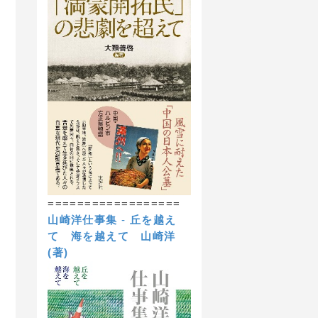
==================
山崎洋仕事集
-
丘を越え
て 海を越えて
山崎洋
(著)