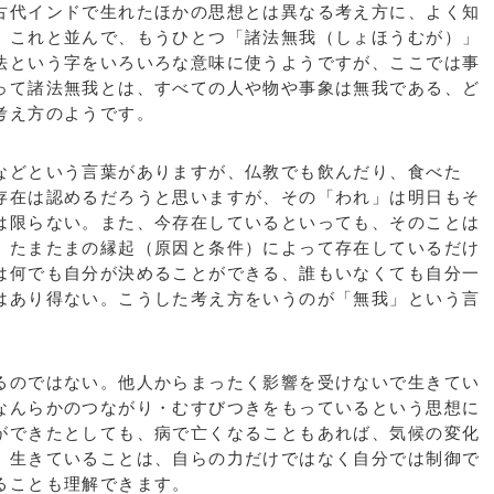
代インドで生れたほかの思想とは異なる考え方に、よく知
、これと並んで、もうひとつ「諸法無我（しょほうむが）」
法という字をいろいろな意味に使うようですが、ここでは事
って諸法無我とは、すべての人や物や事象は無我である、ど
考え方のようです。
どという言葉がありますが、仏教でも飲んだり、食べた
存在は認めるだろうと思いますが、その「われ」は明日もそ
は限らない。また、今存在しているといっても、そのことは
、たまたまの縁起（原因と条件）によって存在しているだけ
は何でも自分が決めることができる、誰もいなくても自分一
はあり得ない。こうした考え方をいうのが「無我」という言
のではない。他人からまったく影響を受けないで生きてい
なんらかのつながり・むすびつきをもっているという思想に
ができたとしても、病で亡くなることもあれば、気候の変化
。生きていることは、自らの力だけではなく自分では制御で
ることも理解できます。