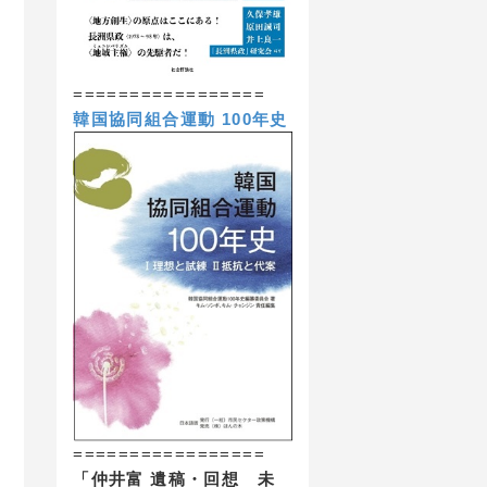
=================
韓国協同組合運動 100年史
=================
「仲井富 遺稿・回想 未