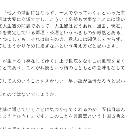
「他人の世話にはならず、一人でやっていく」といった主
悟は大変に立派ですし、こういう姿勢も大事なことには違い
ば人生観の問題であって、人生観はどうあれ、過去、現在、
れを規定している原理・公理というべきものが厳然とある、
とつにしても、それは自らの力、意志には関係しておらず、
てしまうかりそめに過ぎないという考え方だと思います。
が生きる（存在してゆく）上で根底をなすこの道理を見く
ことであり、これが我慢という語のもともとの意味をなして
して人のいうことをきかない、早い話が強情だろうと思い
ったのではないでしょうか。
味に通じていくことに気づかせてくれるのが、五代目志ん
じょうきゅう）』です。このことを興膳宏という中国古典文
。