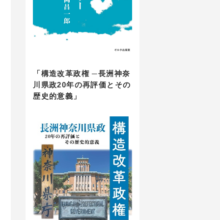
「構造改革政権 ─長洲神奈
川県政20年の再評価とその
歴史的意義」