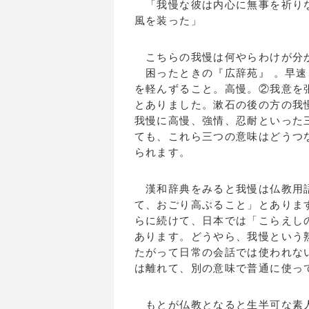
「我慢な彼は内心に無事を祈りな
風を装った」
こちらの我慢は何やらわけが分
困ったときの『広辞苑』 。早速
を軽んずること。高慢。②我意を
とありました。漱石の後の方の我
我慢に高慢、強情、忍耐といった
ても、これら三つの意味はどうつ
られます。
漢和辞典をみると我慢は仏教用語
て、おごり高ぶること」とありま
らに続けて、日本では「こらえし
あります。どうやら、我慢という
たがって日常の会話では使われな
は離れて、別の意味で普通に使っ
もとが仏教となると生半可な素人