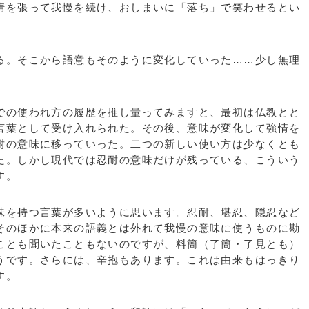
情を張って我慢を続け、おしまいに「落ち」で笑わせるとい
。そこから語意もそのように変化していった……少し無理
の使われ方の履歴を推し量ってみますと、最初は仏教とと
言葉として受け入れられた。その後、意味が変化して強情を
耐の意味に移っていった。二つの新しい使い方は少なくとも
た。しかし現代では忍耐の意味だけが残っている、こういう
す。
を持つ言葉が多いように思います。忍耐、堪忍、隠忍など
そのほかに本来の語義とは外れて我慢の意味に使うものに勘
ことも聞いたこともないのですが、料簡（了簡・了見とも）
うです。さらには、辛抱もあります。これは由来もはっきり
す。