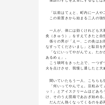
落語のすじを文章にするなどは無
「以前はてぇと、町内に一人や二
この前置きから始まる二人の強
一人が、体には効くけれども大層
灸（きゅう）」をすえてきたと自
係りの男が「えー、この灸はお熱
なすってくださいまし」と駄目を
「なにいってやがんでぇ。たかが
あるめぇ」。
こう啖呵をきった上で、一つずつ
火を点けさせ、我慢し通したと大
聞いていたもう一人、こちらも強
「何いってやんでぇ。豆粒みてぇ
ッ！」とアイスクリームほどあろ
け、そのうえ団扇であおぎ始める
だんだん熱くなってくるのを必死