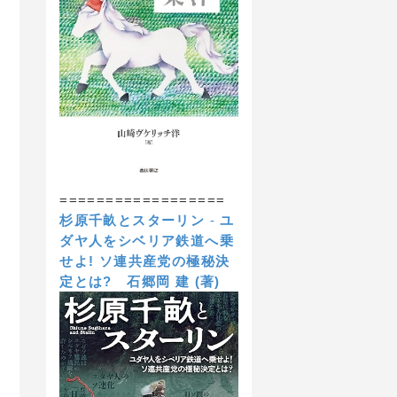
==================
杉原千畝とスターリン
-
ユ
ダヤ人をシベリア鉄道へ乗
せよ! ソ連共産党の極秘決
定とは?
石郷岡 建 (著)