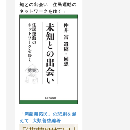
知との出会い 住民運動の
ネットワークをゆく」
==================
「満蒙開拓民」の悲劇を越
えて
-
大類善啓編著