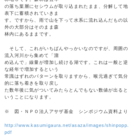
の落ち葉層にセシウムが取り込まれたまま、分解して地
表下に蓄積されていきま
す。ですから、雨で山を下って水系に流れ込んだもの以
外の大部分はそのまま森
林内にあるままです。
そして、これがいちばんやっかいなのですが、周囲の
流入河川から集めて「溜
め込んで」線量が増加し続ける湖です。これは一般と逆
な経年で増加するという
常識はずれのパターンを取りますから、喉元過ぎて気分
的に落ち着きを取り戻し
た数年後に気がついてみたらとんでもない数値が出ると
いうことになります。
※ 図・ＮＰＯ法人アサザ基金 シンポジウム資料より
http://www.kasumigaura.net/asaza/images/shinpopp.
pdf