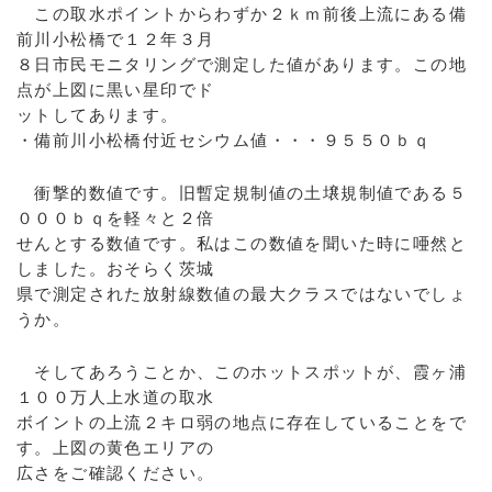
この取水ポイントからわずか２ｋｍ前後上流にある備
前川小松橋で１２年３月
８日市民モニタリングで測定した値があります。この地
点が上図に黒い星印でド
ットしてあります。
・備前川小松橋付近セシウム値・・・９５５０ｂｑ
衝撃的数値です。旧暫定規制値の土壌規制値である５
０００ｂｑを軽々と２倍
せんとする数値です。私はこの数値を聞いた時に唖然と
しました。おそらく茨城
県で測定された放射線数値の最大クラスではないでしょ
うか。
そしてあろうことか、このホットスポットが、霞ヶ浦
１００万人上水道の取水
ボイントの上流２キロ弱の地点に存在していることをで
す。上図の黄色エリアの
広さをご確認ください。