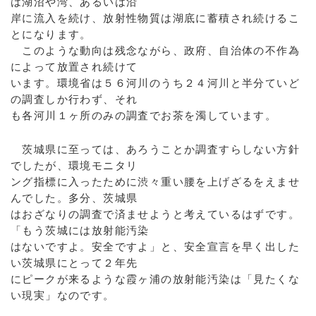
は湖沼や湾、あるいは沿
岸に流入を続け、放射性物質は湖底に蓄積され続けるこ
とになります。
このような動向は残念ながら、政府、自治体の不作為
によって放置され続けて
います。環境省は５６河川のうち２４河川と半分ていど
の調査しか行わず、それ
も各河川１ヶ所のみの調査でお茶を濁しています。
茨城県に至っては、あろうことか調査すらしない方針
でしたが、環境モニタリ
ング指標に入ったために渋々重い腰を上げざるをえませ
んでした。多分、茨城県
はおざなりの調査で済ませようと考えているはずです。
「もう茨城には放射能汚染
はないですよ。安全ですよ」と、安全宣言を早く出した
い茨城県にとって２年先
にピークが来るような霞ヶ浦の放射能汚染は「見たくな
い現実」なのです。