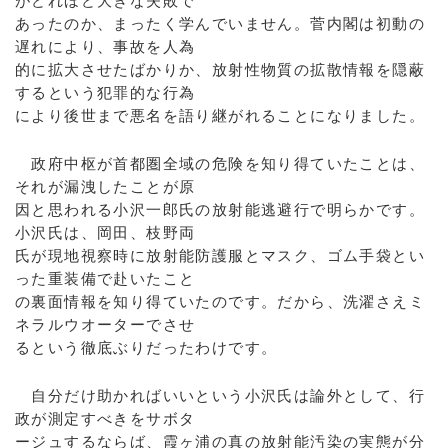
がどれほど大きな失敗で
あったのか、まったく学んでいません。菅内閣は初動の
遅れにより、事故を人為
的に拡大させたばかりか、放射性物質の拡散情報を隠蔽
するという犯罪的な行為
により後世まで悪名を語り継がれることになりました。
政府中枢が首都圏全域の危険を知り得ていたことは、
それが漏洩したことが原
因と思われる小沢一郎氏の放射能逃避行で明らかです。
小沢氏は、岡田、枝野両
氏が現地視察時に放射能防護服とマスク、ゴム手袋とい
った重装備で赴いたこと
の裏面情報を知り得ていたのです。だから、洗濯さえミ
ネラルウオーターでさせ
るという徹底ぶりだったわけです。
自分だけ助かればいいという小沢氏は論外として、行
政が測定すべきをサボタ
ージュするならば、霞ヶ浦の真の放射能汚染の実態が分