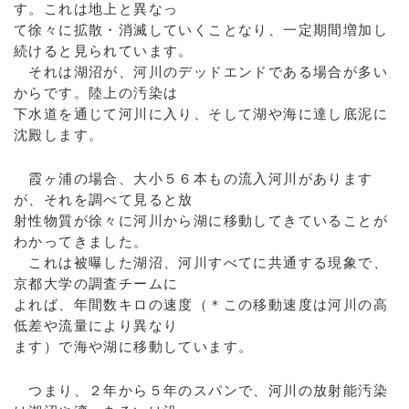
す。これは地上と異なっ
て徐々に拡散・消滅していくことなり、一定期間増加し
続けると見られています。
それは湖沼が、河川のデッドエンドである場合が多い
からです。陸上の汚染は
下水道を通じて河川に入り、そして湖や海に達し底泥に
沈殿します。
霞ヶ浦の場合、大小５６本もの流入河川があります
が、それを調べて見ると放
射性物質が徐々に河川から湖に移動してきていることが
わかってきました。
これは被曝した湖沼、河川すべてに共通する現象で、
京都大学の調査チームに
よれば、年間数キロの速度（＊この移動速度は河川の高
低差や流量により異なり
ます）で海や湖に移動しています。
つまり、２年から５年のスパンで、河川の放射能汚染