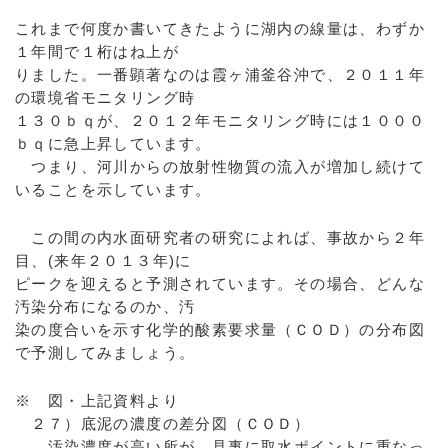
これまで何度か書いてきたように湖内の線量は、わずか
１年間で１桁はね上が
りました。一番顕著なのは霞ヶ浦釜谷沖で、２０１１年
の環境省モニタリング時
１３０ｂｑが、２０１２年モニタリング時には１０００
ｂｑに急上昇しています。
つまり、河川からの放射性物質の流入が増加し続けて
いることを示しています。
この間の内水面研究者の研究によれば、事故から２年
目、(来年２０１３年)に
ピークを迎えると予測されています。その場合、どんな
汚染分布になるのか、汚
染の度合いを示す化学的酸素要求量（ＣＯＤ）の分布図
で予測してみましょう。
※ 図・上記資料より
２７）底泥の濃度の差分図（ＣＯＤ）
汚染濃度が高い所が、見事に取水ポイントに重なっ