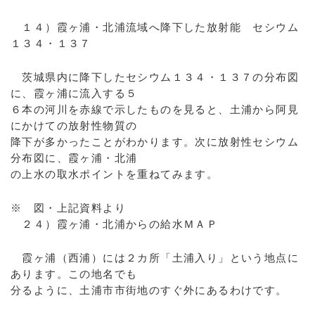
１４）霞ヶ浦・北浦流域へ降下した放射能 セシウム
１３４・１３７
茨城県内に降下したセシウム１３４・１３７の分布図
に、霞ヶ浦に流入する５
６本の河川を赤線で示したものを見ると、土浦から阿見
にかけての放射性物質の
降下が多かったことがわかります。次に放射性セシウム
分布図に、霞ヶ浦・北浦
の上水の取水ポイントを重ねてみます。
※ 図・上記資料より
２４）霞ヶ浦・北浦からの給水ＭＡＰ
霞ヶ浦（西浦）には２カ所「土浦入り」という地点に
あります。この地名でも
分るように、土浦市市街地のすぐ外にあるわけです。