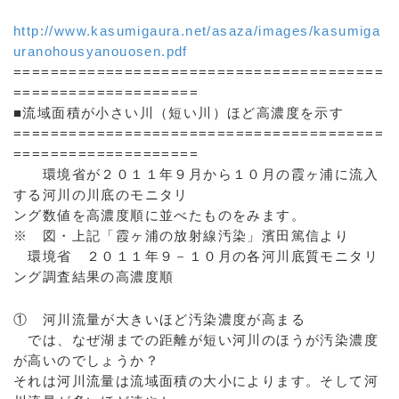
http://www.kasumigaura.net/asaza/images/kasumiga
uranohousyanouosen.pdf
========================================
====================
■流域面積が小さい川（短い川）ほど高濃度を示す
========================================
====================
環境省が２０１１年９月から１０月の霞ヶ浦に流入
する河川の川底のモニタリ
ング数値を高濃度順に並べたものをみます。
※ 図・上記「霞ヶ浦の放射線汚染」濱田篤信より
環境省 ２０１１年９－１０月の各河川底質モニタリ
ング調査結果の高濃度順
① 河川流量が大きいほど汚染濃度が高まる
では、なぜ湖までの距離が短い河川のほうが汚染濃度
が高いのでしょうか？
それは河川流量は流域面積の大小によります。そして河