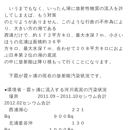
いうまでもなく、いったん湖に放射性物質の流入を許
してしまえば、もう対策
のとりようがありません。このような行政の不作為によ
り、大きい方の湖である
西浦だけで、約１７２平方キロ、最大水深７ｍ、小さい
ほうの北浦は面積約３６平
方キロ、最大水深７ｍ、合わせて２０８平方キロにおよ
ぶ日本第２位の湖の底泥
の中に放射能は降り積もって行くことになります。
下図が霞ヶ浦の現在の放射能汚染状況です。
●環境省・霞ヶ浦に流入する河川底泥の汚染状況
場所 2011.09～2011.10セシウム合計
2012.02セシウム合計
西浦湖心 ２２１
Bq ９００Bq
北浦釜谷沖 １３０
Bq １０００Bq