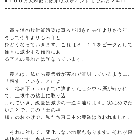
■１００万人が飲む飲水取水ポイントまであと２キロ
========================================
====================
霞ヶ浦の放射能汚染は事故が起きた去年よりも今年、
そして今年よりも来年と
ひどくなっていきます。これは３．１１をピークとして
徐々に減少する傾向にあ
る平地の農地とは異なっています。
農地は、私たち農業者が実地で証明しているように、
「耕す」ということによ
り、地表下５ｃｍまでに溜まったセシウム層が砕かれ
て、土壌中の粘土に取り込
まれていき、線量は減少の一途を辿ります。実にめでた
いことで、この「土の神
様」のおかげで、私たち東日本の農業は救われました。
それに対して、変化しない地形もあります。それが森
林地帯です。森林は去年