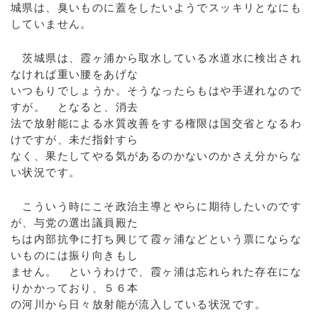
城県は、臭いものに蓋をしたいようでスッキリとなにも
していません。
茨城県は、霞ヶ浦から取水している水道水に検出され
なければ重い腰をあげな
いつもりでしょうか。そうなったらもはや手遅れなので
すが。 となると、消去
法で放射能による水質改善をする権限は国交省となるわ
けですが、未だ指針すら
なく、果たしてやる気があるのかないのかさえ分からな
い状況です。
こういう時にこそ政治主導とやらに期待したいのです
が、与党の選出議員殿た
ちは内部抗争に打ち興じて霞ヶ浦などという票にならな
いものには振り向きもし
ません。 というわけで、霞ヶ浦は忘れられた存在にな
りかかっており、５６本
の河川から日々放射能が流入している状況です。