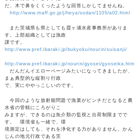
だ、木で鼻をくくったような回答しかしてませんね。
http://www.maff.go.jp/j/heya/sodan/1105/a02.html
また茨城県も県としても霞ヶ浦水産事務所がありま
す。上部組織としては漁政
課です。
http://www.pref.ibaraki.jp/bukyoku/nourin/suisanji/
http://www.pref.ibaraki.jp/nourin/gyosei/gyoseika.htm
だんだんイエローページみたいになってきましたが、
まぁ典型的な縦割り行政
で、実にややっこしいのです。
今回のような放射能問題で漁業がピンチだとなると農
水省の管轄にころがりこ
みますが、できるのは魚介類の監視と出荷制限までで
す。 環境省も一緒で、環
境測定はしても、それを浄化する力がありません。かん
じんの地元行政である茨