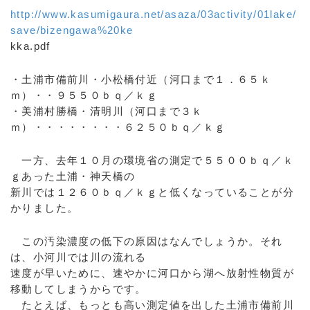
http://www.kasumigaura.net/asaza/03activity/01lake/
save/bizengawa%20ke
kka.pdf
・土浦市備前川・小松橋付近（河口まで１．６５ｋ
ｍ）・・９５５０ｂｑ／ｋｇ
・美浦村勝橋・清明川（河口まで３ｋ
ｍ）・・・・・・・・６２５０ｂｑ／ｋｇ
一方、去年１０月の環境省の測定で５５００ｂｑ／ｋ
ｇあった土浦・神天橋の
新川では１２６０ｂｑ／ｋｇと低くなっていることが分
かりました。
この汚染濃度の低下の原因はなんでしょうか。それ
は、小河川では川の流れる
速度が早いために、速やかに河口から湖へ放射性物質が
移動してしまうからです。
たとえば、もっとも高い測定値を出した土浦市備前川