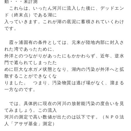
動・・・未計測
これらは、いったん河川に流入した後に、デッドエン
ド（終末点）である湖に
入っていきます。これが湖の底泥に蓄積されていくわけ
です。
霞ヶ浦固有の条件としては、元来が陸地内部に封入さ
れた湾であったために、
外洋とのつながりがあったにもかかわらず、近年、逆水
門で遮られてしまったた
めに巨大な水ガメ状態となり、湖内の汚染が外洋へと拡
散することができなくな
りました。 つまり、汚染物質は逃げ場がなく、溜まる
一方なのです。
では、具体的に現在の河川の放射能汚染の度合いを見
てみましょう。この流入
河川の測定で高い数値が出たのは以下です。（ＮＰＯ法
人「アサザ基金」測定）