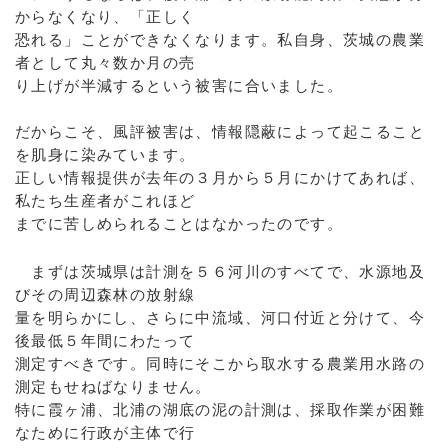
からなくなり、「正しく
恐れる」ことができなくなります。私自身、茨城の農業
者として丸々数か月の売
り上げが半減するという被害に合いました。
だからこそ、風評被害は、情報隠蔽によって起こること
を肌身に染みています。
正しい情報提供が去年の３月から５月にかけてあれば、
私たち生産者がこれほど
までに苦しめられることはなかったのです。
まずは茨城県は計測を５６河川のすべてで、水源地及
びその周辺森林の放射線
量を明らかにし、さらに中流域、河口付近と分けて、今
後最低５年間にわたって
測定すべきです。同時にそこから取水する農業用水路の
測定もせねばなりません。
特に霞ヶ浦、北浦の湖底の泥の計測は、採取作業が困難
なために行政が主体で行