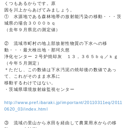
くつもあるからです。原
因を川上からあげてみましょう。
① 水源地である森林地帯の放射能汚染の移動・・・茨
城県の場合３０００ｂｑ
（去年９月県北の測定値）
② 流域市町村の地上部放射性物質の下水への移
動・・・最大検出地・那珂久慈
浄化センター ２号炉焼却灰 １３，３６５ｂｑ／ｋｇ
（今年５月測定）
＊ただし、この数値は下水汚泥の焼却後の数値であっ
て、これがそのまま水系に
移動するわけではない。
・茨城県環境放射線監視センター
http://www.pref.ibaraki.jp/important/20110311eq/2011
0620_03/index.html
③ 流域の里山から水田を経由して農業用水からの移