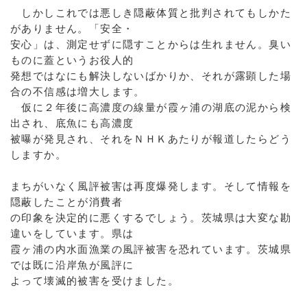
しかしこれでは悪しき隠蔽体質と批判されてもしかた
がありません。「安全・
安心」は、測定せずに隠すことからは生れません。臭い
ものに蓋というお役人的
発想ではなにも解決しないばかりか、それが露顕した場
合の不信感は増大します。
仮に２年後に高濃度の線量が霞ヶ浦の湖底の泥から検
出され、底魚にも高濃度
被曝が発見され、それをＮＨＫあたりが報道したらどう
しますか。
まちがいなく風評被害は再度爆発します。そして情報を
隠蔽したことが消費者
の印象を決定的に悪くするでしょう。茨城県は大変な勘
違いをしています。県は
霞ヶ浦の内水面漁業の風評被害を恐れています。茨城県
では既に沿岸魚が風評に
よって壊滅的被害を受けました。