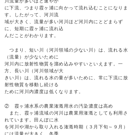
川流量が多いほど速やか
に下流、つまり霞ヶ浦に向かって流れ込むことになりま
す。したがって、河川流
域が大きく、流量が多い河川ほど河川内にとどまらず
に、短期に霞ヶ浦に流れ込
んだことがわかります。
つまり、短い川（河川領域の少ない川）は、流れる水
（流量）が少ないために
河川内に放射性物質を溜め込みやすいといえます。一
方、長い川（河川領域が大
きい川）は、流れる水の量が多いために、常に下流に放
射性物質を移動し続ける
ために河川内濃度は低くなります。
② 霞ヶ浦水系の農業潅漑用水の汚染濃度は高め
また、霞ヶ浦流域の河川は農業用潅漑としても利用さ
れています。田んぼに水
を河川や湖から取り入れる潅漑時期（３月下旬～９月）
には流量が大きく、冬季