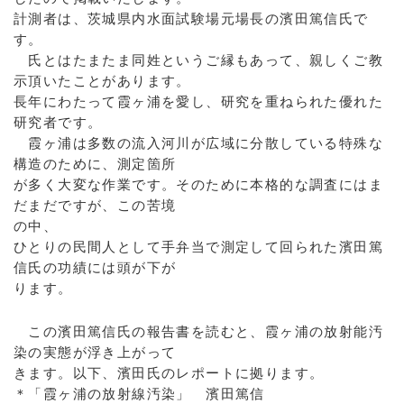
計測者は、茨城県内水面試験場元場長の濱田篤信氏で
す。
氏とはたまたま同姓というご縁もあって、親しくご教
示頂いたことがあります。
長年にわたって霞ヶ浦を愛し、研究を重ねられた優れた
研究者です。
霞ヶ浦は多数の流入河川が広域に分散している特殊な
構造のために、測定箇所
が多く大変な作業です。そのために本格的な調査にはま
だまだですが、この苦境
の中、
ひとりの民間人として手弁当で測定して回られた濱田篤
信氏の功績には頭が下が
ります。
この濱田篤信氏の報告書を読むと、霞ヶ浦の放射能汚
染の実態が浮き上がって
きます。以下、濱田氏のレポートに拠ります。
＊「霞ヶ浦の放射線汚染」 濱田篤信