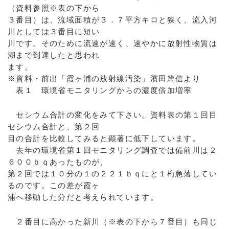
（資料参照※表の下から
３番目）は、流域面積が３．７平方キロと狭く、流入河
川としては３番目に短い
川です。そのために流速が速く、速やかに放射性物質は
湖まで到達したと思われ
ます。
※資料・前出「霞ヶ浦の放射線汚染」濱田篤信より
表１ 環境省モニタリングからの濃度倍加増率
セシウム合計の変化をみて下さい。資料表の第１回目
セシウム合計と、第２回
目の合計を比較してみると顕著に低下しています。
去年の環境省第１回モニタリング調査では備前川は２
６００ｂｑあったものが、
第２回では１０分の１の２２１ｂｑにと１桁急落してい
るのです。この差が霞ヶ
浦へ移動した分だと考えられています。
２番目に高かった新川（※表の下から７番目）も同じ