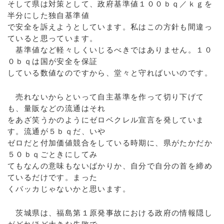
そして県は対策として、政府基準値１００ｂｑ／ｋｇを
半分にした独自基準値
で安全を訴えようとしています。私はこの方針も間違っ
ていると思っています。
基準値など軽々しくいじるべきではありません。１０
０ｂｑは国が安全を保証
している数値なのですから、堂々と守ればいいのです。
売れないからといって自主基準を作って切り下げて
も、量販などの流通はそれ
をあざ笑うかのようにゼロベクレル宣言を発していま
す。流通が５ｂｑだ、いや
ゼロだと付加価値競合をしている時期に、県がたかだか
５０ｂｑごときにしてみ
てもなんの意味もないばかりか、自分で自分の首を締め
ているだけです。まった
くバッカじゃないかと思います。
茨城県は、福島第１原発事故における政府の情報隠し