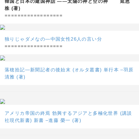
韓国と日本の建国神話 ——太陽の神と空の神 延恩
株 (著)
==================
独りじゃダメなの―中国女性26人の言い分
==================
落穂拾記―新聞記者の後始末 (オルタ叢書) 単行本 –羽原
清雅 (著)
アメリカ帝国の終焉 勃興するアジアと多極化世界 (講談
社現代新書) 新書 –進藤 榮一 (著)