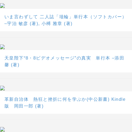
いま言わずして 二人誌「埴輪」単行本（ソフトカバー）
–宇治 敏彦 (著), 小榑 雅章 (著)
天皇陛下“8・8ビデオメッセージ”の真実 単行本 –添田
馨 (著)
革新自治体 熱狂と挫折に何を学ぶか(中公新書) Kindle
版 岡田一郎 (著)