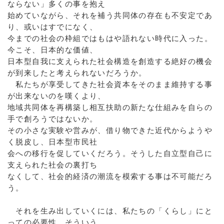
ならない」多くの事を抱え
始めていながら、それを補う共同体の存在も不安定であ
り、或いはすでになく、
今までの社会の枠組ではもはや語れない時代に入った。
今こそ、日本的な価値、
日本型自我に支えられた社会構造を創造する絶好の機会
が到来したと考えられないだろうか。
私たちが享受してきた社会資本をそのまま維持する事
が出来ないのを嘆くより、
地域共同体を再構築し相互扶助の新たな仕組みを自らの
手で創ろうではないか。
その小さな実験や営みが、借り物できた近代からようや
く脱皮し、日本型市民社
会への移行を促していくだろう。そうした自立型自己に
支えられた社会の裏打ち
なくして、社会的経済の潮流を模索する事は不可能だろ
う。
それを生み出していくには、私たちの「くらし」にと
っての必要性、そういう