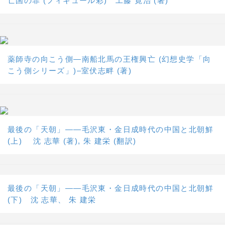
亡国の罪 (フィギュール彩) 工藤 寛治 (著)
薬師寺の向こう側―南船北馬の王権興亡 (幻想史学「向
こう側シリーズ」)–室伏志畔 (著)
最後の「天朝」――毛沢東・金日成時代の中国と北朝鮮
(上) 沈 志華 (著), 朱 建栄 (翻訳)
最後の「天朝」――毛沢東・金日成時代の中国と北朝鮮
(下) 沈 志華、 朱 建栄