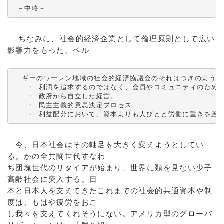
 －中略－　
ちなみに、社会的経済企業として倫理原則として広い
影響力をもった、ベル
  ギーのワーレン地域の社会的経済協議会のそれはつぎのように
   ・ 利潤を追求するのではなく、会員やコミュニティのために
   ・ 政府から自立した経営。

   ・ 民主主義的意思決定プロセス

   ・ 利益配分において、資本よりも人びとと労働に重きを置
今、日本社会はその軸足を大きく変えようとしてい
る。かの全共闘世代すなわ
ち団塊世代のリタイアが始まり、世界に類を見ない少子
高齢社会に突入する。日
本と日本人を支えてきたこれまでの社会的共通資本や制
度は、もはや疲労をおこ
し我々を支えてくれそうにない。アメリカ型のグローバ