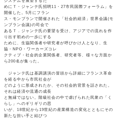
システムを展望するた
めにＴ・ジャンテ氏招聘11・27市民国際フォーラム」を
開催した。5月にフラン
ス・モンブランで開催された「社会的経済」世界会議(モ
ンブラン会議)の司会で
あるＴ．ジャンテ氏の要望を受け、アジアでの流れを作
り出す初めの一歩にする
ために、生協関係者や研究者が呼びかけ人となり、生
協・NPO・ワーカーズコレ
クティブ・社会的企業関係者、研究者等、様々な方面か
ら200名が集った。
ジャンテ氏は基調講演の冒頭から詳細にフランス革命
を経る中から市民社会が
どのように形成されたか、その社会的背景を話された。
それは経済や流通の成長
と無縁ではない。階級社会の中で虐げられた民衆の「く
らし」へのギリギリの思
いが、18世紀から19世紀の産業構造の変化とともにその
新たな担い手と結びつ