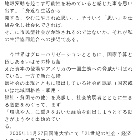
地殻変動を起こす可能性を秘めていると感じた事を思い
出す。「身近な生活から
発する、やむにやまれぬ思い」、そういう「思い」を仕
組み化し社会化できれば、
そこに市民型社会が創造されるのではないか。それが私
の生活協同組合への接近である。
今世界はグローバリゼーションとともに、国家予算と
伍しあるいはその枠も超
えた資本の登場やアメリカの一国主義への脅威が叫ばれ
ている。一方で新たな階
層社会の出現とともに噴出している社会的課題（国家或
いは地域間格差・雇用・
福祉・貧困その他）を克服し、社会的弱者とともに生き
る道筋をめぐって、まず
「環境や人」に重きをおいた経済を創出しようとする動
きがようやく出始めてい
る。
2005年11月27日国連大学にて「21世紀の社会・経済