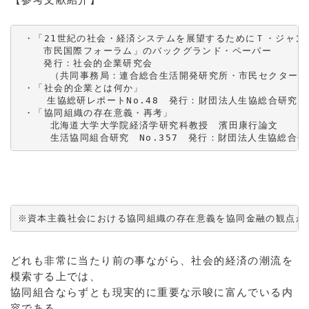
 ・「21世紀の社会・経済システムを展望するためにＴ・ジャンテ氏
    市民国際フォーラム」のバックグランド・ペーパー　

    発行：社会的企業研究会

     （共同事務局：連合総合生活開発研究所・市民セクター政
 ・「社会的企業とは何か」

   　生協総研レポートNo.48　発行：財団法人生協総合研究所

 ・「協同組織の存在意義・再考」　

     北海道大学大学院経済学研究科教授　濱田康行論文　

     生活協同組合研究　No.357　発行：財団法人生協総合
※資本主義社会における協同組織の存在意義を協同金融の観点か
どれも非常に当たり前の事ながら、社会的経済の潮流を
模索する上では、
協同組合ならずとも現実的に重要な示唆に富んでいる内
容である。