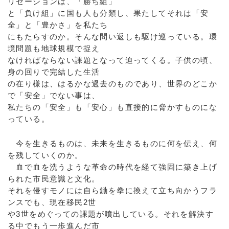
リゼーションは、「勝ち組」
と「負け組」に国も人も分類し、果たしてそれは「安
全」と「豊かさ」を私たち
にもたらすのか。そんな問い返しも駆け巡っている。環
境問題も地球規模で捉え
なければならない課題となって迫ってくる。子供の頃、
身の回りで完結した生活
の在り様は、はるかな過去のものであり、世界のどこか
で「安全」でない事は、
私たちの「安全」も「安心」も直接的に脅かすものにな
っている。
今を生きるものは、未来を生きるものに何を伝え、何
を残していくのか。
血で血を洗うような革命の時代を経て強固に築き上げ
られた市民意識と文化。
それを侵すモノには自ら鋤を拳に換えて立ち向かうフラ
ンスでも、現在移民2世
や3世をめぐっての課題が噴出している。それを解決す
る中でもう一歩進んだ市