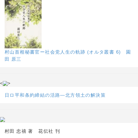
村山首相秘書官ー社会党人生の軌跡 (オルタ叢書 6) 園
田 原三
<
>
日ロ平和条約締結の活路―北方領土の解決策
村田 忠禧 著 花伝社 刊