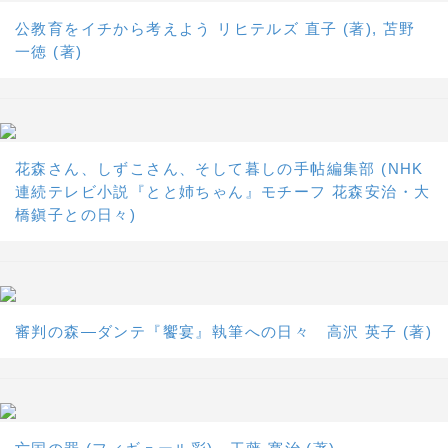
公教育をイチから考えよう リヒテルズ 直子 (著), 苫野
一徳 (著)
花森さん、しずこさん、そして暮しの手帖編集部 (NHK
連続テレビ小説『とと姉ちゃん』モチーフ 花森安治・大
橋鎭子との日々)
審判の森―ダンテ『饗宴』執筆への日々 高沢 英子 (著)