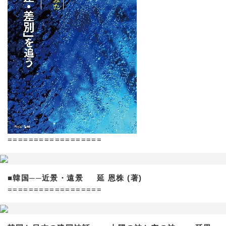
==================
■韓国──近景・遠景 延 恩株 (著)
==================