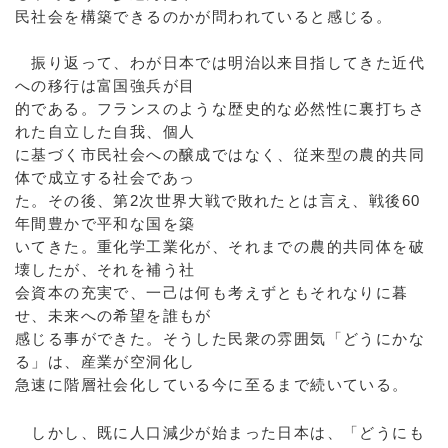
民社会を構築できるのかが問われていると感じる。
振り返って、わが日本では明治以来目指してきた近代
への移行は富国強兵が目
的である。フランスのような歴史的な必然性に裏打ちさ
れた自立した自我、個人
に基づく市民社会への醸成ではなく、従来型の農的共同
体で成立する社会であっ
た。その後、第2次世界大戦で敗れたとは言え、戦後60
年間豊かで平和な国を築
いてきた。重化学工業化が、それまでの農的共同体を破
壊したが、それを補う社
会資本の充実で、一己は何も考えずともそれなりに暮
せ、未来への希望を誰もが
感じる事ができた。そうした民衆の雰囲気「どうにかな
る」は、産業が空洞化し
急速に階層社会化している今に至るまで続いている。
しかし、既に人口減少が始まった日本は、「どうにも