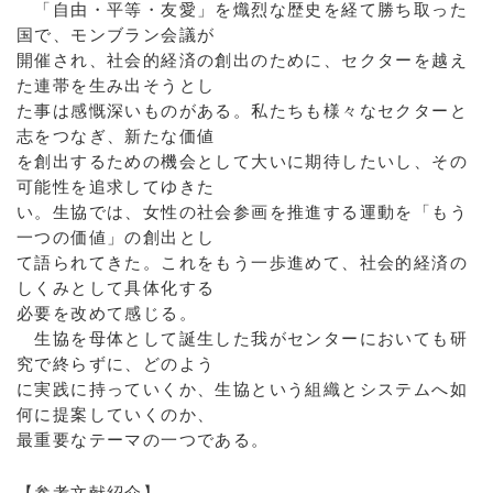
「自由・平等・友愛」を熾烈な歴史を経て勝ち取った
国で、モンブラン会議が
開催され、社会的経済の創出のために、セクターを越え
た連帯を生み出そうとし
た事は感慨深いものがある。私たちも様々なセクターと
志をつなぎ、新たな価値
を創出するための機会として大いに期待したいし、その
可能性を追求してゆきた
い。生協では、女性の社会参画を推進する運動を「もう
一つの価値」の創出とし
て語られてきた。これをもう一歩進めて、社会的経済の
しくみとして具体化する
必要を改めて感じる。
生協を母体として誕生した我がセンターにおいても研
究で終らずに、どのよう
に実践に持っていくか、生協という組織とシステムへ如
何に提案していくのか、
最重要なテーマの一つである。
【参考文献紹介】