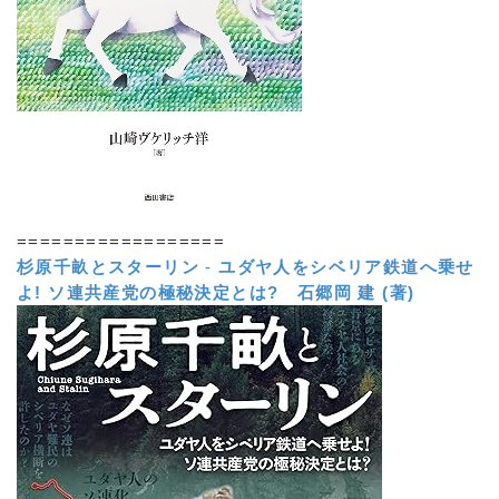
==================
杉原千畝とスターリン
-
ユダヤ人をシベリア鉄道へ乗せ
よ! ソ連共産党の極秘決定とは?
石郷岡 建 (著)