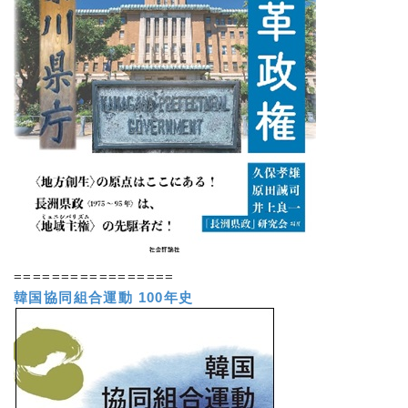
=================
韓国協同組合運動 100年史