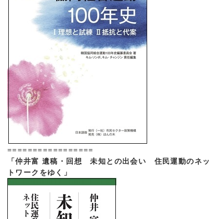
=================
「仲井富 遺稿・回想 未知との出会い 住民運動のネッ
トワークをゆく」