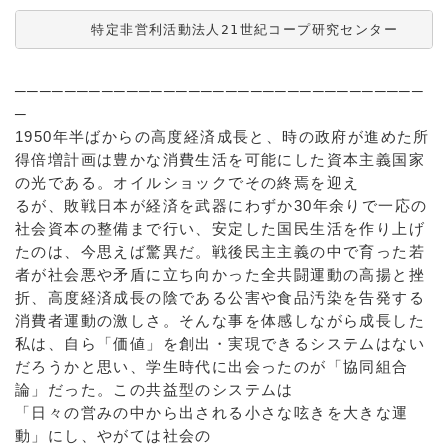
       特定非営利活動法人21世紀コープ研究センター    
─────────────────────────────────
─
1950年半ばからの高度経済成長と、時の政府が進めた所
得倍増計画は豊かな消費生活を可能にした資本主義国家
の光である。オイルショックでその終焉を迎え
るが、敗戦日本が経済を武器にわずか30年余りで一応の
社会資本の整備まで行い、安定した国民生活を作り上げ
たのは、今思えば驚異だ。戦後民主主義の中で育った若
者が社会悪や矛盾に立ち向かった全共闘運動の高揚と挫
折、高度経済成長の陰である公害や食品汚染を告発する
消費者運動の激しさ。そんな事を体感しながら成長した
私は、自ら「価値」を創出・実現できるシステムはない
だろうかと思い、学生時代に出会ったのが「協同組合
論」だった。この共益型のシステムは
「日々の営みの中から出される小さな呟きを大きな運
動」にし、やがては社会の