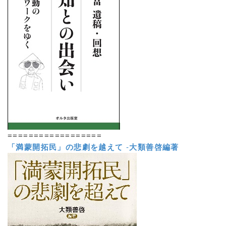
==================
「満蒙開拓民」の悲劇を越えて
-
大類善啓編著