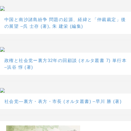
中国と南沙諸島紛争 問題の起源、経緯と「仲裁裁定」後
の展望 –呉 士存 (著), 朱 建栄 (編集)
政権と社会党ー裏方32年の回顧談 (オルタ叢書 7) 単行本
–浜谷 惇 (著)
社会党―裏方・表方・市長 (オルタ叢書) –早川 勝 (著)