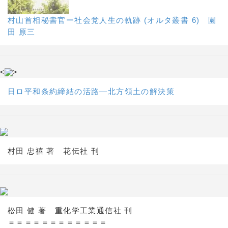
村山首相秘書官ー社会党人生の軌跡 (オルタ叢書 6) 園
田 原三
<
>
日ロ平和条約締結の活路―北方領土の解決策
村田 忠禧 著 花伝社 刊
松田 健 著 重化学工業通信社 刊
＝＝＝＝＝＝＝＝＝＝＝＝