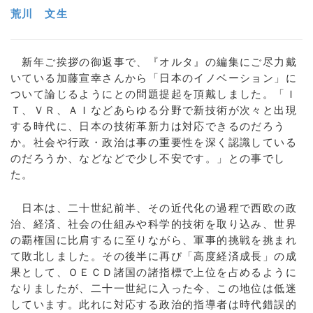
荒川 文生
新年ご挨拶の御返事で、『オルタ』の編集にご尽力戴
いている加藤宣幸さんから「日本のイノベーション」に
ついて論じるようにとの問題提起を頂戴しました。「Ｉ
Ｔ、ＶＲ、ＡＩなどあらゆる分野で新技術が次々と出現
する時代に、日本の技術革新力は対応できるのだろう
か。社会や行政・政治は事の重要性を深く認識している
のだろうか、などなどで少し不安です。」との事でし
た。
日本は、二十世紀前半、その近代化の過程で西欧の政
治、経済、社会の仕組みや科学的技術を取り込み、世界
の覇権国に比肩するに至りながら、軍事的挑戦を挑まれ
て敗北しました。その後半に再び「高度経済成長」の成
果として、ＯＥＣＤ諸国の諸指標で上位を占めるように
なりましたが、二十一世紀に入った今、この地位は低迷
しています。此れに対応する政治的指導者は時代錯誤的