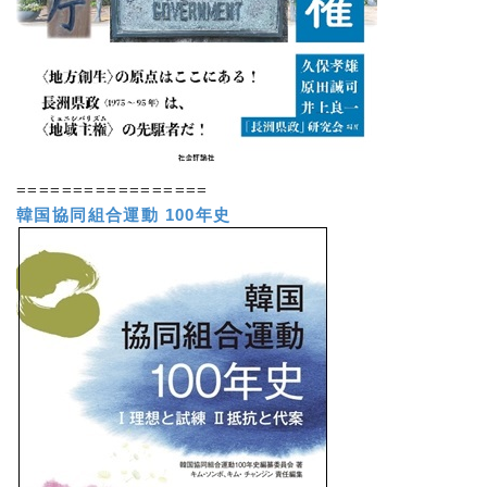
=================
韓国協同組合運動 100年史