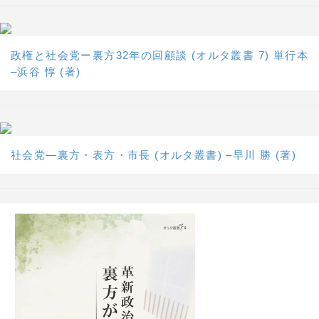
政権と社会党ー裏方32年の回顧談 (オルタ叢書 7) 単行本
–浜谷 惇 (著)
社会党―裏方・表方・市長 (オルタ叢書) –早川 勝 (著)