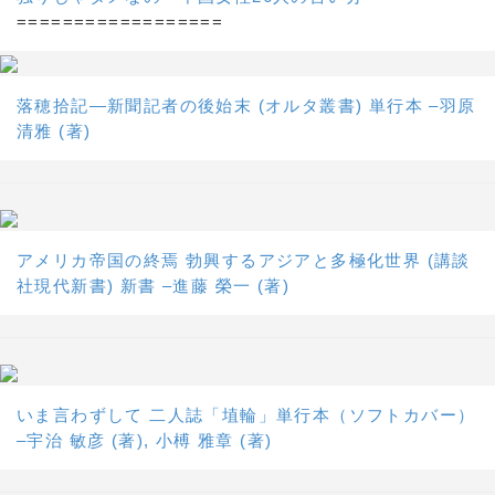
==================
落穂拾記―新聞記者の後始末 (オルタ叢書) 単行本 –羽原
清雅 (著)
アメリカ帝国の終焉 勃興するアジアと多極化世界 (講談
社現代新書) 新書 –進藤 榮一 (著)
いま言わずして 二人誌「埴輪」単行本（ソフトカバー）
–宇治 敏彦 (著), 小榑 雅章 (著)