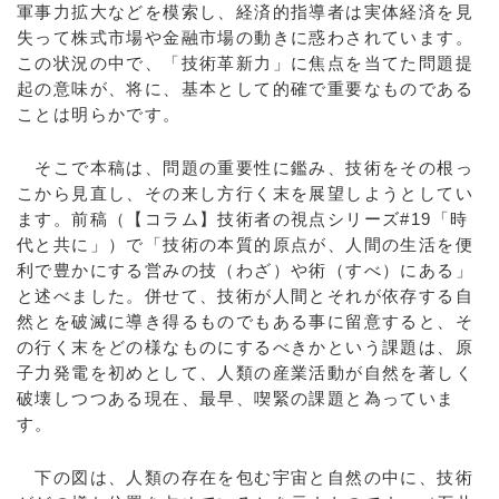
軍事力拡大などを模索し、経済的指導者は実体経済を見
失って株式市場や金融市場の動きに惑わされています。
この状況の中で、「技術革新力」に焦点を当てた問題提
起の意味が、将に、基本として的確で重要なものである
ことは明らかです。
そこで本稿は、問題の重要性に鑑み、技術をその根っ
こから見直し、その来し方行く末を展望しようとしてい
ます。前稿（【コラム】技術者の視点シリーズ#19「時
代と共に」）で「技術の本質的原点が、人間の生活を便
利で豊かにする営みの技（わざ）や術（すべ）にある」
と述べました。併せて、技術が人間とそれが依存する自
然とを破滅に導き得るものでもある事に留意すると、そ
の行く末をどの様なものにするべきかという課題は、原
子力発電を初めとして、人類の産業活動が自然を著しく
破壊しつつある現在、最早、喫緊の課題と為っていま
す。
下の図は、人類の存在を包む宇宙と自然の中に、技術