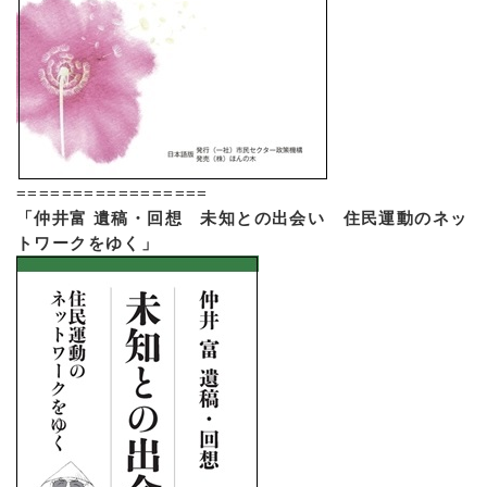
=================
「仲井富 遺稿・回想 未知との出会い 住民運動のネッ
トワークをゆく」