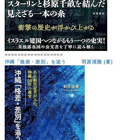
==================
沖縄「格差・差別」を追う 羽原清雅 (著)