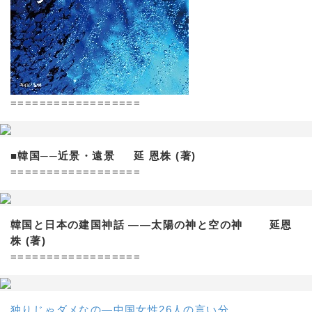
==================
■韓国──近景・遠景 延 恩株 (著)
==================
韓国と日本の建国神話 ——太陽の神と空の神 延恩
株 (著)
==================
独りじゃダメなの―中国女性26人の言い分