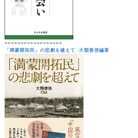
==================
「満蒙開拓民」の悲劇を越えて
-
大類善啓編著