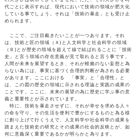
代ごとに表示すれば、現代において技術の領域が肥大化
している事でしょう。それは「技術の暴走」とも受け止
められます。
ここで、ご注目戴きたいことが一つあります。それ
は、技術と匠の領域（Ａ)と人文科学と社会科学の領域
（Ｂ)とが歴史の領域を超えて線で結ばれることに「技術
史」と言う領域の存在意義が見て取れると言う事です。
人間が未来を展望するとき、それが根拠のない妄想と為
らない為には、事実に基づく合理的判断が為される必要
があります。ここにおける 「事実」と「合理性」と
は、この図の歴史の領域に示される理論と実践の成果の
ことです。ここに、未来の展望の為に歴史に学ぶ事の意
義と重要性とが示されています。
特に、技術を暴走させずに、それが幸せを求める人々
の命を守り、その生活を便利で豊かにするものと為る様
に創り上げて行くうえで、人文科学や社会科学の成果を
踏まえた技術史の研究とその成果の社会的反映とが、如
何に意義深く重要であるかが明らかと為ります。