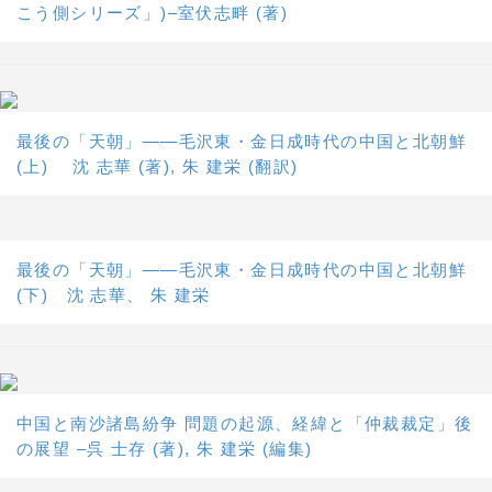
こう側シリーズ」)–室伏志畔 (著)
最後の「天朝」――毛沢東・金日成時代の中国と北朝鮮
(上) 沈 志華 (著), 朱 建栄 (翻訳)
最後の「天朝」――毛沢東・金日成時代の中国と北朝鮮
(下) 沈 志華、 朱 建栄
中国と南沙諸島紛争 問題の起源、経緯と「仲裁裁定」後
の展望 –呉 士存 (著), 朱 建栄 (編集)