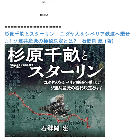
==================
杉原千畝とスターリン
-
ユダヤ人をシベリア鉄道へ乗せ
よ! ソ連共産党の極秘決定とは?
石郷岡 建 (著)