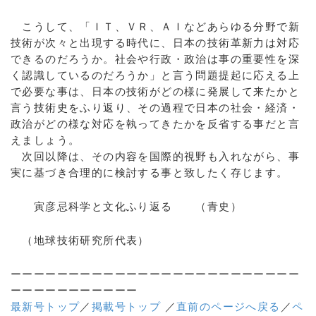
こうして、「ＩＴ、ＶＲ、ＡＩなどあらゆる分野で新
技術が次々と出現する時代に、日本の技術革新力は対応
できるのだろうか。社会や行政・政治は事の重要性を深
く認識しているのだろうか」と言う問題提起に応える上
で必要な事は、日本の技術がどの様に発展して来たかと
言う技術史をふり返り、その過程で日本の社会・経済・
政治がどの様な対応を執ってきたかを反省する事だと言
えましょう。
次回以降は、その内容を国際的視野も入れながら、事
実に基づき合理的に検討する事と致したく存じます。
寅彦忌科学と文化ふり返る （青史）
（地球技術研究所代表）
ーーーーーーーーーーーーーーーーーーーーーーーーー
ーーーーーーーーーーー
最新号トップ
／
掲載号トップ
／
直前のページへ戻る
／
ペ