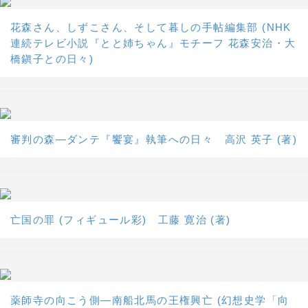
花森さん、しずこさん、そして暮しの手帖編集部 (NHK
連続テレビ小説『とと姉ちゃん』モチーフ 花森安治・大
橋鎭子との日々)
審判の森―ダンテ『饗宴』執筆への日々 高沢 英子 (著)
亡国の罪 (フィギュール彩) 工藤 寛治 (著)
薬師寺の向こう側―南船北馬の王権興亡 (幻想史学「向