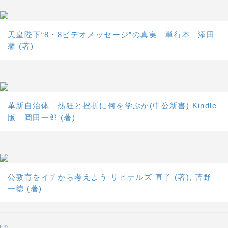
天皇陛下“8・8ビデオメッセージ”の真実 単行本 –添田
馨 (著)
革新自治体 熱狂と挫折に何を学ぶか(中公新書) Kindle
版 岡田一郎 (著)
公教育をイチから考えよう リヒテルズ 直子 (著), 苫野
一徳 (著)