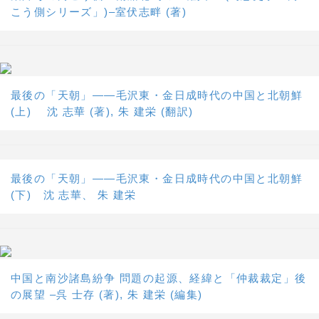
こう側シリーズ」)–室伏志畔 (著)
最後の「天朝」――毛沢東・金日成時代の中国と北朝鮮
(上) 沈 志華 (著), 朱 建栄 (翻訳)
最後の「天朝」――毛沢東・金日成時代の中国と北朝鮮
(下) 沈 志華、 朱 建栄
中国と南沙諸島紛争 問題の起源、経緯と「仲裁裁定」後
の展望 –呉 士存 (著), 朱 建栄 (編集)