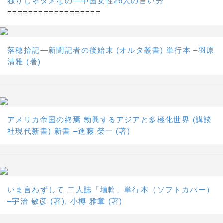
独りじゃダメなの―中国女性26人の言い分
==================
落穂拾記―新聞記者の後始末 (オルタ叢書) 単行本 –羽原
清雅 (著)
アメリカ帝国の終焉 勃興するアジアと多極化世界 (講談
社現代新書) 新書 –進藤 榮一 (著)
いま言わずして 二人誌「埴輪」単行本（ソフトカバー）
–宇治 敏彦 (著), 小榑 雅章 (著)