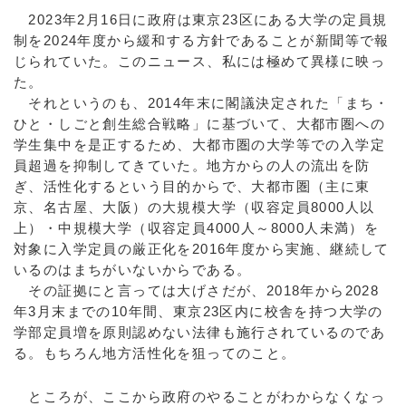
2023年2月16日に政府は東京23区にある大学の定員規
制を2024年度から緩和する方針であることが新聞等で報
じられていた。このニュース、私には極めて異様に映っ
た。
それというのも、2014年末に閣議決定された「まち・
ひと・しごと創生総合戦略」に基づいて、大都市圏への
学生集中を是正するため、大都市圏の大学等での入学定
員超過を抑制してきていた。地方からの人の流出を防
ぎ、活性化するという目的からで、大都市圏（主に東
京、名古屋、大阪）の大規模大学（収容定員8000人以
上）・中規模大学（収容定員4000人～8000人未満）を
対象に入学定員の厳正化を2016年度から実施、継続して
いるのはまちがいないからである。
その証拠にと言っては大げさだが、2018年から2028
年3月末までの10年間、東京23区内に校舎を持つ大学の
学部定員増を原則認めない法律も施行されているのであ
る。もちろん地方活性化を狙ってのこと。
ところが、ここから政府のやることがわからなくなっ