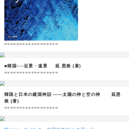
==================
■韓国──近景・遠景 延 恩株 (著)
==================
韓国と日本の建国神話 ——太陽の神と空の神 延恩
株 (著)
==================