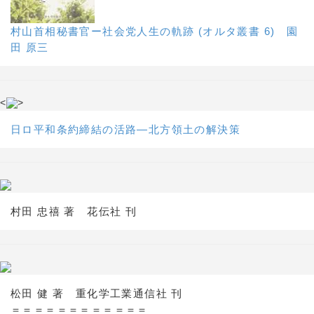
村山首相秘書官ー社会党人生の軌跡 (オルタ叢書 6) 園
田 原三
<
>
日ロ平和条約締結の活路―北方領土の解決策
村田 忠禧 著 花伝社 刊
松田 健 著 重化学工業通信社 刊
＝＝＝＝＝＝＝＝＝＝＝＝