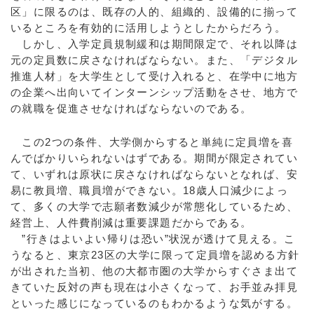
区」に限るのは、既存の人的、組織的、設備的に揃って
いるところを有効的に活用しようとしたからだろう。
しかし、入学定員規制緩和は期間限定で、それ以降は
元の定員数に戻さなければならない。また、「デジタル
推進人材」を大学生として受け入れると、在学中に地方
の企業へ出向いてインターンシップ活動をさせ、地方で
の就職を促進させなければならないのである。
この2つの条件、大学側からすると単純に定員増を喜
んでばかりいられないはずである。期間が限定されてい
て、いずれは原状に戻さなければならないとなれば、安
易に教員増、職員増ができない。18歳人口減少によっ
て、多くの大学で志願者数減少が常態化しているため、
経営上、人件費削減は重要課題だからである。
”行きはよいよい帰りは恐い”状況が透けて見える。こ
うなると、東京23区の大学に限って定員増を認める方針
が出された当初、他の大都市圏の大学からすぐさま出て
きていた反対の声も現在は小さくなって、お手並み拝見
といった感じになっているのもわかるような気がする。