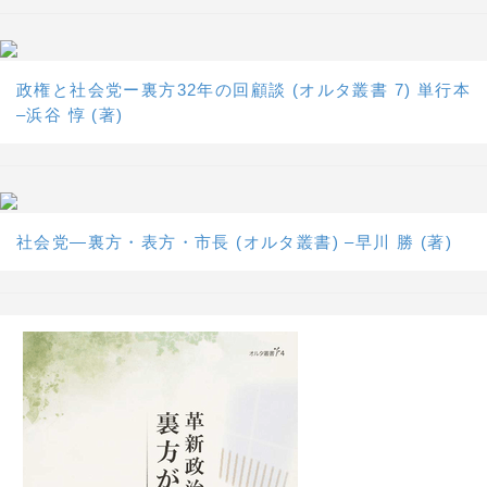
政権と社会党ー裏方32年の回顧談 (オルタ叢書 7) 単行本
–浜谷 惇 (著)
社会党―裏方・表方・市長 (オルタ叢書) –早川 勝 (著)