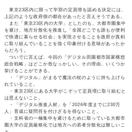
東京23区内に限って学部の定員増を認める決定には、
上記のような政府側の都合があったと言えそうである。
また「東京23区内の大学」としたのも、大都市圏集中
を避け、地方分散化を推進し「全国どこでも誰もが便利
で快適に暮らせる社会」を実現させることを政府が真剣
に取り組んでいることを強く印象付ける意味があったか
らだろう。
ついでに言えば、今回の「デジタル⽥園都市国家構想
総合戦略」はどこか危なっかしい。その理由、いくつか
挙げることができる。
・「デジタル」がまるで魔法の杖のように持ち上げら
れていること。
・東京23区にある大学がこぞって定員増に取り組むと
は思えないこと。
・「デジタル推進人材」を「2026年度までに230万
人」育成に疑問符を付けざるを得ないこと。
・文科省の一極集中を避けるために取っている大都市
圏大学の定員厳格化では地方への若者分散化は難しいこ
と。