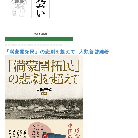
==================
「満蒙開拓民」の悲劇を越えて
-
大類善啓編著