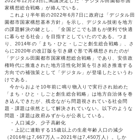
2022年12月23日に閣議決定した「デジタル⽥園都市国
家構想総合戦略」が絡んでいる。
これより半年前の2022年6月7日に政府は「デジタル田
園都市国家構想基本方針」を示し、デジタル技術を地方
の課題解決の鍵とし、「全国どこでも誰もが便利で快適
に暮らせる社会」を目指すとしていたのである。つま
り、2014年の「まち・ひと・しごと創生総合戦略」、さ
らに2020年の改訂版を引き継ぐ形で再構想されたのが
「デジタル⽥園都市国家構想総合戦略」であり、安倍政
権時代に推進された地方活性化対策を引き続き推進する
方向での補強策として「デジタル」が登場したというわ
けである。
今からおよそ10年前に鳴り物入りで実行され始めた
「まち・ひと・しごと創生総合戦略」は地方自治体を巻
き込んできたが、残念ながら問題視されている社会問
題・課題は依然として解決されていない。以下のような
問題・課題は政府みずからが公表している。
・人口減少、少子高齢化
・上記に連動する15歳以上の生産年齢人口の減少
（2016年は7,667万人→2021年は7,450万人）。しか