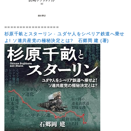
==================
杉原千畝とスターリン
-
ユダヤ人をシベリア鉄道へ乗せ
よ! ソ連共産党の極秘決定とは?
石郷岡 建 (著)