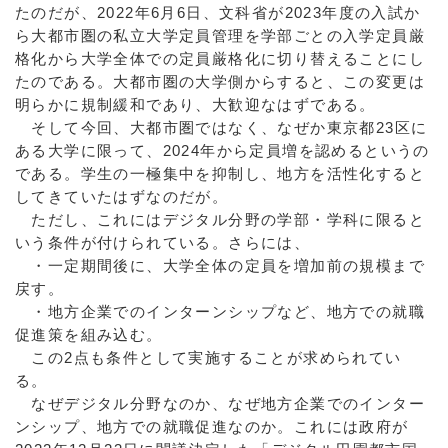
たのだが、2022年6月6日、文科省が2023年度の入試か
ら大都市圏の私立大学定員管理を学部ごとの入学定員厳
格化から大学全体での定員厳格化に切り替えることにし
たのである。大都市圏の大学側からすると、この変更は
明らかに規制緩和であり、大歓迎なはずである。
そして今回、大都市圏ではなく、なぜか東京都23区に
ある大学に限って、2024年から定員増を認めるというの
である。学生の一極集中を抑制し、地方を活性化すると
してきていたはずなのだが。
ただし、これにはデジタル分野の学部・学科に限ると
いう条件が付けられている。さらには、
・一定期間後に、大学全体の定員を増加前の規模まで
戻す。
・地方企業でのインターンシップなど、地方での就職
促進策を組み込む。
この2点も条件として実施することが求められてい
る。
なぜデジタル分野なのか、なぜ地方企業でのインター
ンシップ、地方での就職促進なのか。これには政府が