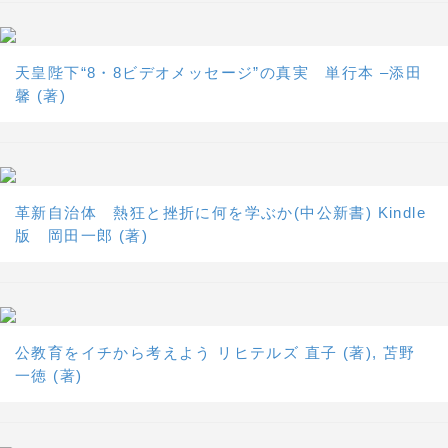
天皇陛下“8・8ビデオメッセージ”の真実 単行本 –添田
馨 (著)
革新自治体 熱狂と挫折に何を学ぶか(中公新書) Kindle
版 岡田一郎 (著)
公教育をイチから考えよう リヒテルズ 直子 (著), 苫野
一徳 (著)