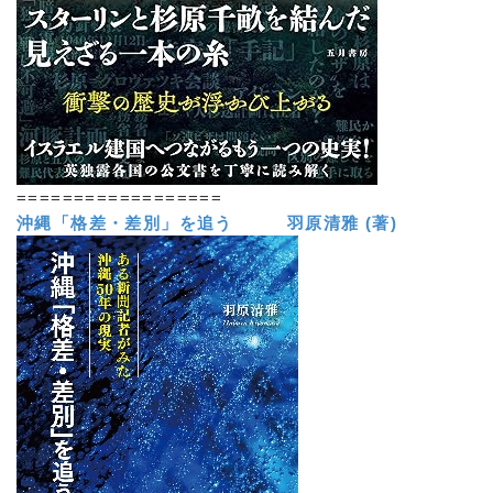
==================
沖縄「格差・差別」を追う 羽原清雅 (著)