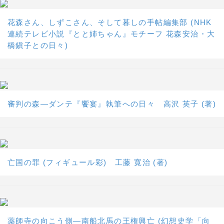
花森さん、しずこさん、そして暮しの手帖編集部 (NHK
連続テレビ小説『とと姉ちゃん』モチーフ 花森安治・大
橋鎭子との日々)
審判の森―ダンテ『饗宴』執筆への日々 高沢 英子 (著)
亡国の罪 (フィギュール彩) 工藤 寛治 (著)
薬師寺の向こう側―南船北馬の王権興亡 (幻想史学「向