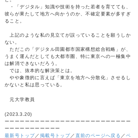
・「デジタル」知識や技術を持った若者を育てても、
彼らが果たして地方へ向かうのか、不確定要素が多すぎ
ること。
上記のような私の見立てが誤っていることを願うしか
ない。
ただこの「デジタル⽥園都市国家構想総合戦略」が、
うまく運んだとしても大都市圏、特に東京への一極集中
は解消できないだろう。
では、抜本的な解決策とは。
やや象徴的に言えば「東京を地方へ分散化」させるし
かないと私は思っている。
元大学教員
(2023.3.20)
ーーーーーーーーーーーーーーーーーーーーーーーーー
ーーーーーーーーーーー
最新号トップ
／
掲載号トップ
／
直前のページへ戻る
／
ペ