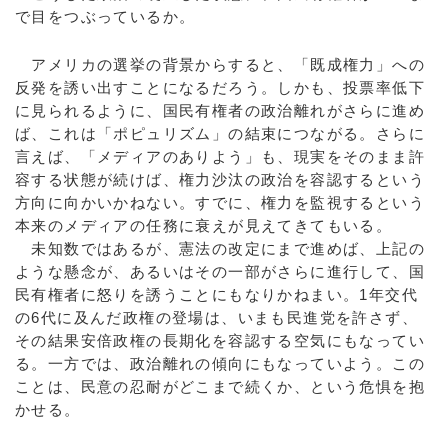
で目をつぶっているか。
アメリカの選挙の背景からすると、「既成権力」への
反発を誘い出すことになるだろう。しかも、投票率低下
に見られるように、国民有権者の政治離れがさらに進め
ば、これは「ポピュリズム」の結束につながる。さらに
言えば、「メディアのありよう」も、現実をそのまま許
容する状態が続けば、権力沙汰の政治を容認するという
方向に向かいかねない。すでに、権力を監視するという
本来のメディアの任務に衰えが見えてきてもいる。
未知数ではあるが、憲法の改定にまで進めば、上記の
ような懸念が、あるいはその一部がさらに進行して、国
民有権者に怒りを誘うことにもなりかねまい。1年交代
の6代に及んだ政権の登場は、いまも民進党を許さず、
その結果安倍政権の長期化を容認する空気にもなってい
る。一方では、政治離れの傾向にもなっていよう。この
ことは、民意の忍耐がどこまで続くか、という危惧を抱
かせる。