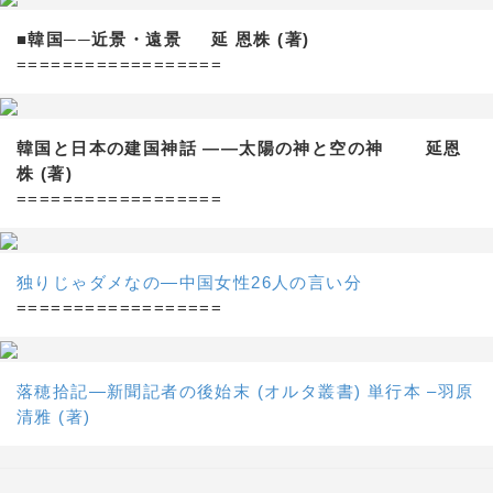
■韓国──近景・遠景 延 恩株 (著)
==================
韓国と日本の建国神話 ——太陽の神と空の神 延恩
株 (著)
==================
独りじゃダメなの―中国女性26人の言い分
==================
落穂拾記―新聞記者の後始末 (オルタ叢書) 単行本 –羽原
清雅 (著)