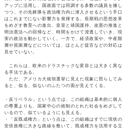
アップに活用し、国政面では同調する多数の議員を擁し
つつ、その先鋒隊を政治権力内に潜入させるという手口
はこれまでにない影響力を発揮する。長期戦の思想改革
をめざす教育への進出、皇室と靖国護持、改憲の推進と
明治憲法への回帰など、時間をかけて浸透していき、現
実の政治を動かしていく。一方で、経済政策や、中産階
層や貧困層などについては、ほとんど提言などの対応は
見せていない。
これらは、欧米のドラスチックな変容とは大きく異な
る手法である。
ただ、アメリカ大統領選挙に見えた現象に照らしてみ
ると、似る、似ないのふたつの面が見えてくる。
・反リベラル」という点では、この組織は基本的に個人
の尊重よりも、国家中心の統制のとれた社会をめざして
いるので、似ているようにも見える。
・「反既成権力」という点は、この組織はすでに現状の
安倍政権に大きな路線を敷いて、既成権力を活用する立