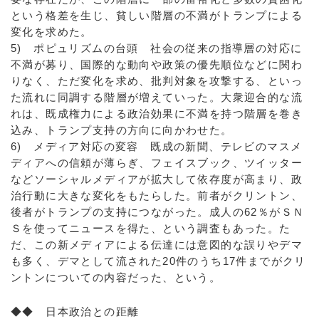
という格差を生じ、貧しい階層の不満がトランプによる
変化を求めた。
5) ポピュリズムの台頭 社会の従来の指導層の対応に
不満が募り、国際的な動向や政策の優先順位などに関わ
りなく、ただ変化を求め、批判対象を攻撃する、といっ
た流れに同調する階層が増えていった。大衆迎合的な流
れは、既成権力による政治効果に不満を持つ階層を巻き
込み、トランプ支持の方向に向かわせた。
6) メディア対応の変容 既成の新聞、テレビのマスメ
ディアへの信頼が薄らぎ、フェイスブック、ツイッター
などソーシャルメディアが拡大して依存度が高まり、政
治行動に大きな変化をもたらした。前者がクリントン、
後者がトランプの支持につながった。成人の62％がＳＮ
Ｓを使ってニュースを得た、という調査もあった。た
だ、この新メディアによる伝達には意図的な誤りやデマ
も多く、デマとして流された20件のうち17件までがクリ
ントンについての内容だった、という。
◆◆ 日本政治との距離