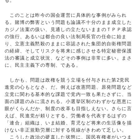
る。
このことは昨今の国会運営に具体的な事例がみられ
る。賭博の弊害という問題も論議不十分のまま成立した
カジノ法案の扱い、見通しの立たないままのＴＰＰ承認
の強行、あるいは都合の良い法制局長官の任命に始ま
り、立憲主義黙殺のままに容認された集団的自衛権問題
の経緯、そしてリスクを将来に感じさせる特定秘密保護
法の審議と成立状況、などその事例は非常に多い。まさ
に、民主主義下の専制、である。
しかも、問題は政権を競う立場を付与された第2党民
進党の心もとなさ、だ。例えば改憲問題、原発問題など
立党に関わる基本的な課題で党内一致も果たさずに、当
面の課題のみに流される。小選挙区制のわずかな恩恵に
眼がくらんだか、制度の改革も目指しえない。さらに言
えば、民進党が頼りとする、労働者を代表するはずの
「連合」組織は、いま結婚、育児など将来の生活像を描
けない非正規勤労層に対する視線がきわめて乏しい。
こうした政治の硬直した状態に、国民有権者がいつま