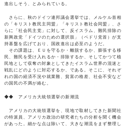
進出しそう、とみられている。
さらに、秋のドイツ連邦議会選挙では、メルケル首相
の「キリスト教民主同盟」「キリスト教社会同盟」、さ
らに「社会民主党」に対して、反イスラム、難民排除の
新興政党「ドイツのための選択肢」（ペドリ党首）が支
持基盤を広げており、国政進出は必至のようだ。
その課題は、ＥＵを守るか・離脱するか、膨張する移
民、難民を受け入れるか・排除するか、そしてかつて植
民地として収奪の対象としてきたイスラム世界の混迷と
戦乱にどのように対応するか、である。そこに、それぞ
れの国の経済不況や就業難、貧富の格差、社会不安など
の国民の不満が絡む。
◆◆ アメリカ大統領選挙の新潮流
アメリカの大統領選挙を、現地で取材してきた新聞社
の特派員、アメリカ政治の研究者たちの分析を聞く機会
があった。細かな点は除いて、大きな潮流をまず整理し