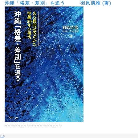
沖縄「格差・差別」を追う 羽原清雅 (著)
==================