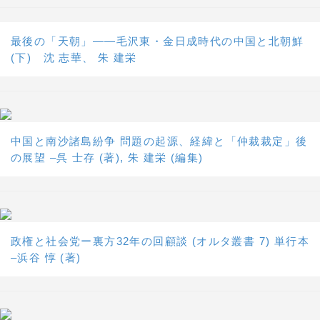
最後の「天朝」――毛沢東・金日成時代の中国と北朝鮮
(下) 沈 志華、 朱 建栄
中国と南沙諸島紛争 問題の起源、経緯と「仲裁裁定」後
の展望 –呉 士存 (著), 朱 建栄 (編集)
政権と社会党ー裏方32年の回顧談 (オルタ叢書 7) 単行本
–浜谷 惇 (著)