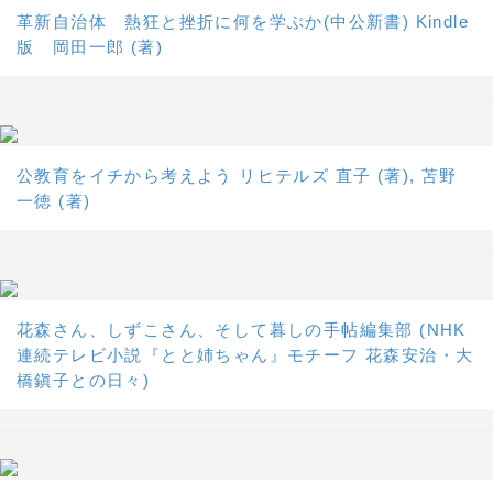
革新自治体 熱狂と挫折に何を学ぶか(中公新書) Kindle
版 岡田一郎 (著)
公教育をイチから考えよう リヒテルズ 直子 (著), 苫野
一徳 (著)
花森さん、しずこさん、そして暮しの手帖編集部 (NHK
連続テレビ小説『とと姉ちゃん』モチーフ 花森安治・大
橋鎭子との日々)