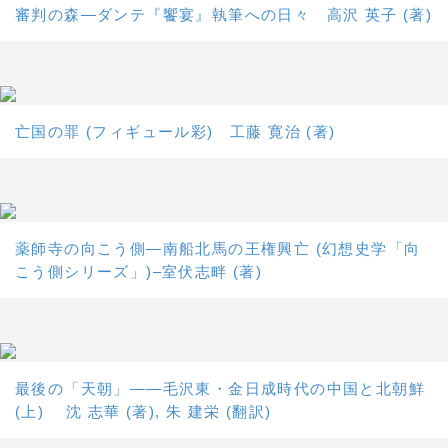
審判の森―ダンテ『饗宴』執筆への日々 高沢 英子 (著)
亡国の罪 (フィギュール彩) 工藤 寛治 (著)
薬師寺の向こう側―南船北馬の王権興亡 (幻想史学「向
こう側シリーズ」)–室伏志畔 (著)
最後の「天朝」――毛沢東・金日成時代の中国と北朝鮮
(上) 沈 志華 (著), 朱 建栄 (翻訳)