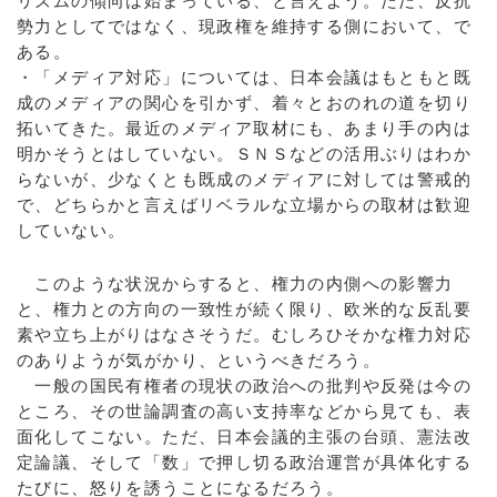
リズムの傾向は始まっている、と言えよう。ただ、反抗
勢力としてではなく、現政権を維持する側において、で
ある。
・「メディア対応」については、日本会議はもともと既
成のメディアの関心を引かず、着々とおのれの道を切り
拓いてきた。最近のメディア取材にも、あまり手の内は
明かそうとはしていない。ＳＮＳなどの活用ぶりはわか
らないが、少なくとも既成のメディアに対しては警戒的
で、どちらかと言えばリベラルな立場からの取材は歓迎
していない。
このような状況からすると、権力の内側への影響力
と、権力との方向の一致性が続く限り、欧米的な反乱要
素や立ち上がりはなさそうだ。むしろひそかな権力対応
のありようが気がかり、というべきだろう。
一般の国民有権者の現状の政治への批判や反発は今の
ところ、その世論調査の高い支持率などから見ても、表
面化してこない。ただ、日本会議的主張の台頭、憲法改
定論議、そして「数」で押し切る政治運営が具体化する
たびに、怒りを誘うことになるだろう。