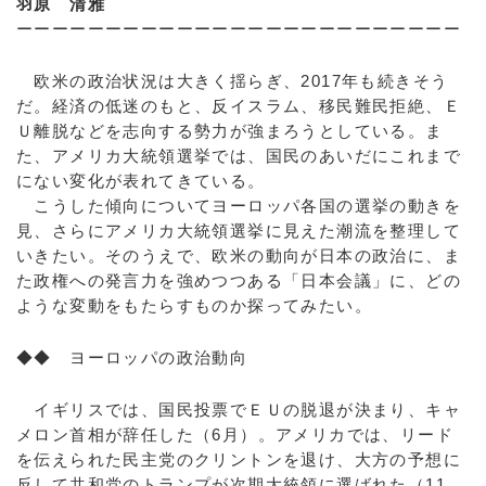
羽原 清雅
ーーーーーーーーーーーーーーーーーーーーーーーーー
欧米の政治状況は大きく揺らぎ、2017年も続きそう
だ。経済の低迷のもと、反イスラム、移民難民拒絶、Ｅ
Ｕ離脱などを志向する勢力が強まろうとしている。ま
た、アメリカ大統領選挙では、国民のあいだにこれまで
にない変化が表れてきている。
こうした傾向についてヨーロッパ各国の選挙の動きを
見、さらにアメリカ大統領選挙に見えた潮流を整理して
いきたい。そのうえで、欧米の動向が日本の政治に、ま
た政権への発言力を強めつつある「日本会議」に、どの
ような変動をもたらすものか探ってみたい。
◆◆ ヨーロッパの政治動向
イギリスでは、国民投票でＥＵの脱退が決まり、キャ
メロン首相が辞任した（6月）。アメリカでは、リード
を伝えられた民主党のクリントンを退け、大方の予想に
反して共和党のトランプが次期大統領に選ばれた（11