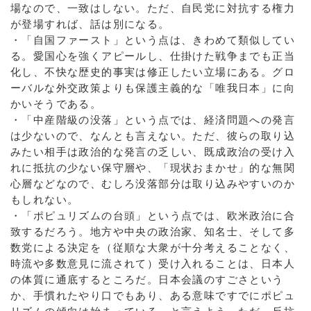
場なので、一致はしない。ただ、自民党に対抗する権力
が登場すれば、話は別になる。
・「自国ファースト」という点は、きわめて類似してい
る。愛国心を強くアピールし、仕掛けた戦争までも正当
化し、不快な歴史的事実は修正したい立場にある。グロ
ーバルな外交政策よりも保護主義的な「唯我日本」に向
かいそうである。
・「中産階級の没落」という点では、経済問題への発言
は少ないので、なんとも言えない。ただ、彼らの取り込
みたい相手は政治的な発言の乏しい、既成政治の受け入
れに抵抗の少ない保守層や、「現状おまかせ」的な無関
心層などなので、むしろ没落部分は取り込みやすいのか
もしれない。
・「ポピュリズムの台頭」という点では、欧米政治に合
致するだろう。地方や中央の政治家、知名士、そして多
数党による決定を（従順な大衆が十分考えることなく、
時流や多数意見に流されて）受け入れることは、日本人
の体質に通底するところだ。日本会議のすごさという
か、手慣れたやり口でもあり、ある意味ですでにポピュ