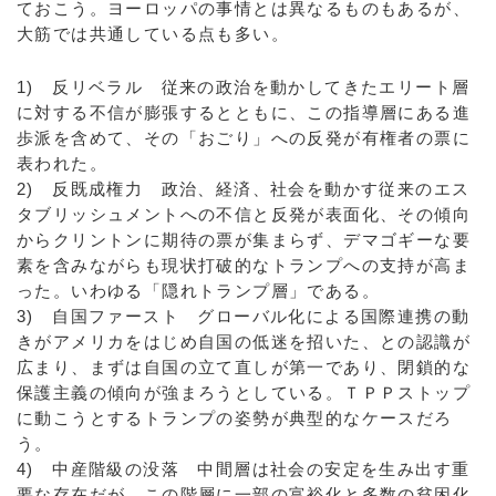
ておこう。ヨーロッパの事情とは異なるものもあるが、
大筋では共通している点も多い。
1) 反リベラル 従来の政治を動かしてきたエリート層
に対する不信が膨張するとともに、この指導層にある進
歩派を含めて、その「おごり」への反発が有権者の票に
表われた。
2) 反既成権力 政治、経済、社会を動かす従来のエス
タブリッシュメントへの不信と反発が表面化、その傾向
からクリントンに期待の票が集まらず、デマゴギーな要
素を含みながらも現状打破的なトランプへの支持が高ま
った。いわゆる「隠れトランプ層」である。
3) 自国ファースト グローバル化による国際連携の動
きがアメリカをはじめ自国の低迷を招いた、との認識が
広まり、まずは自国の立て直しが第一であり、閉鎖的な
保護主義の傾向が強まろうとしている。ＴＰＰストップ
に動こうとするトランプの姿勢が典型的なケースだろ
う。
4) 中産階級の没落 中間層は社会の安定を生み出す重
要な存在だが、この階層に一部の富裕化と多数の貧困化