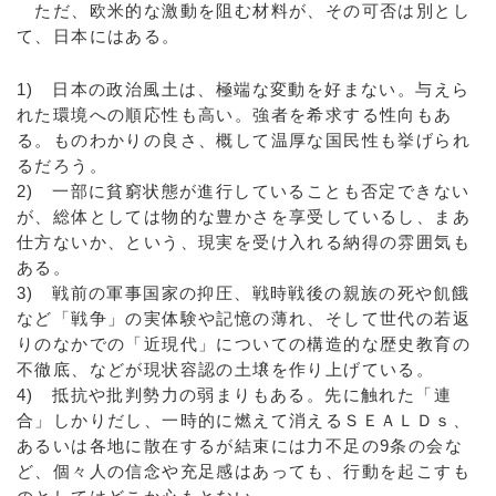
ただ、欧米的な激動を阻む材料が、その可否は別とし
て、日本にはある。
1) 日本の政治風土は、極端な変動を好まない。与えら
れた環境への順応性も高い。強者を希求する性向もあ
る。ものわかりの良さ、概して温厚な国民性も挙げられ
るだろう。
2) 一部に貧窮状態が進行していることも否定できない
が、総体としては物的な豊かさを享受しているし、まあ
仕方ないか、という、現実を受け入れる納得の雰囲気も
ある。
3) 戦前の軍事国家の抑圧、戦時戦後の親族の死や飢餓
など「戦争」の実体験や記憶の薄れ、そして世代の若返
りのなかでの「近現代」についての構造的な歴史教育の
不徹底、などが現状容認の土壌を作り上げている。
4) 抵抗や批判勢力の弱まりもある。先に触れた「連
合」しかりだし、一時的に燃えて消えるＳＥＡＬＤｓ、
あるいは各地に散在するが結束には力不足の9条の会な
ど、個々人の信念や充足感はあっても、行動を起こすも