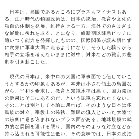
日本は、島国であるところにプラスもマイナスもあ
る。江戸時代の鎖国政策は、日本の統治、教育や文化の
独自の体制を発展、維持させる一方、海外でのさまざま
な展開に後れを取ることになり、維新期以降急ピッチに
追いつく能力を発揮したものの、国際関係が読み切れず
に次第に軍事大国に走るようになり、そうした驕りから
相手の立場を考えないままに対中、対米などの戦乱の悲
劇を引き起こした。
現代の日本は、米中ロの大国に軍事面でも伍していこ
うとするかの印象もあるが、本来は小さな領土の島国な
がら、平和を希求し、教育と知識水準は高く、国力発揮
の源泉はそこにあるのだ、という認識を忘れたくない。
そのことは別として本論に戻れば、そのような日本は多
民族の対立、宗教上の確執、難民の流入といった大陸で
の紛糾に巻き込まれないプラス面がある。地球規模の武
力的な展開を避ける限り、国内のそのような対立などが
持ち込まれる可能性は低い。その意味では、日本の政治