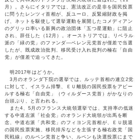
月）。さらにイタリアでは、憲法改正の是非を国民投票
に問うたレンツィ首相が、反ユーロ、反緊縮財政を掲
げ、ネットを駆使して選挙運動を展開したコメディアン
のグリッロ率いる新興の政治団体「五つ星運動」に阻止
され、辞任した（12月）。オーストリアでは、リベラル
派の「緑の党」のファンダ―ベレン元党首が僅差で当選
したが、既成政治批判、移民受け入れ批判の極右「自由
党」が僅差で迫ってきた。
明2017年はどうか。
3月のオランダ下院の選挙では、ルッテ首相の連立2党
に対して、イスラム排撃、ＥＵ離脱の国民投票をアピー
ルする極右「自由党」（ウィルダース党首）がかなりの
台頭ぶり、と言われる。
また4、5月のフランス大統領選挙では、支持率の低迷
する中道左派「社会党」のオランド大統領が出馬を断
念、中道右派「共和党」のフィヨン元首相が、ＥＵ脱退
の国民投票実施、移民排斥などを主張する極右政党「国
民戦線」のルペン党首と争い、ルペンも決選投票にまで