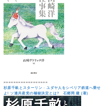
==================
杉原千畝とスターリン
-
ユダヤ人をシベリア鉄道へ乗せ
よ! ソ連共産党の極秘決定とは?
石郷岡 建 (著)