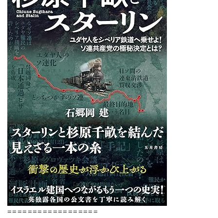
==================