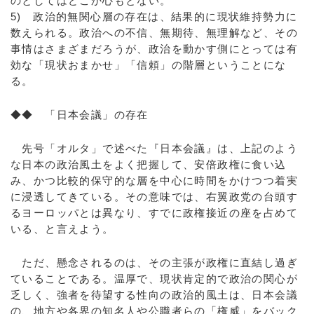
のとしてはどこか心もとない。
5) 政治的無関心層の存在は、結果的に現状維持勢力に
数えられる。政治への不信、無期待、無理解など、その
事情はさまざまだろうが、政治を動かす側にとっては有
効な「現状おまかせ」「信頼」の階層ということにな
る。
◆◆ 「日本会議」の存在
先号「オルタ」で述べた『日本会議』は、上記のよう
な日本の政治風土をよく把握して、安倍政権に食い込
み、かつ比較的保守的な層を中心に時間をかけつつ着実
に浸透してきている。その意味では、右翼政党の台頭す
るヨーロッパとは異なり、すでに政権接近の座を占めて
いる、と言えよう。
ただ、懸念されるのは、その主張が政権に直結し過ぎ
ていることである。温厚で、現状肯定的で政治の関心が
乏しく、強者を待望する性向の政治的風土は、日本会議
の、地方や各界の知名人や公職者らの「権威」をバック