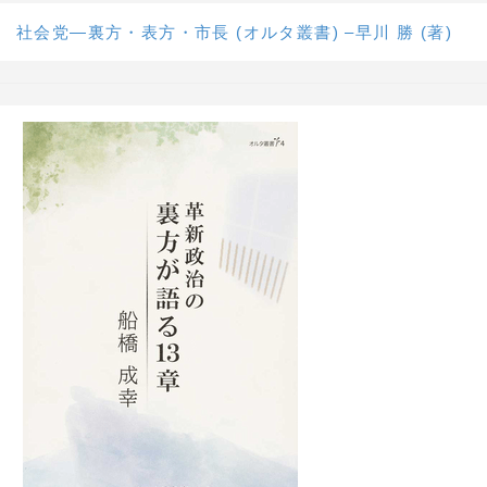
社会党―裏方・表方・市長 (オルタ叢書) –早川 勝 (著)