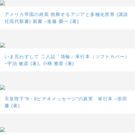
アメリカ帝国の終焉 勃興するアジアと多極化世界 (講談
社現代新書) 新書 –進藤 榮一 (著)
いま言わずして 二人誌「埴輪」単行本（ソフトカバー）
–宇治 敏彦 (著), 小榑 雅章 (著)
天皇陛下“8・8ビデオメッセージ”の真実 単行本 –添田
馨 (著)