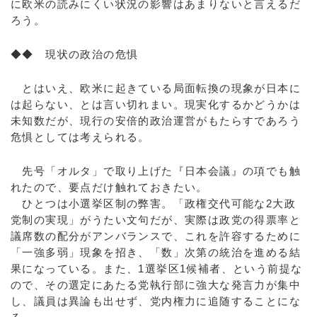
に欧米の読みにくい状況の影響はあまりないと言えるだ
ろう。
◆◆ 現状の政治の危惧
とはいえ、欧米に起きている局面転換の現象が日本に
は起らない、とは言い切れまい。現実化するかどうかは
未知数だが、現行の安倍的政治運営がもたらすであろう
危惧としては考えられる。
先号「オルタ」で取り上げた『日本会議』の項でも触
れたので、要点だけ触れておきたい。
ひとつは小選挙区制の弊害。「政権交代可能な2大政
党制の実現」がうたい文句だが、実際は政党の得票率と
議席数の配分がアンバランスで、これを許容するために
「一強多弱」現象を招き、「数」次第の統治を進める結
果になっている。また、1選挙区1候補者、という前提な
ので、その選定にあたる党執行部に強大な発言力が集中
し、議員は異論も出せず、党内権力に追随することにな