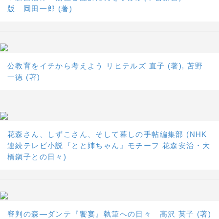
版 岡田一郎 (著)
公教育をイチから考えよう リヒテルズ 直子 (著), 苫野
一徳 (著)
花森さん、しずこさん、そして暮しの手帖編集部 (NHK
連続テレビ小説『とと姉ちゃん』モチーフ 花森安治・大
橋鎭子との日々)
審判の森―ダンテ『饗宴』執筆への日々 高沢 英子 (著)