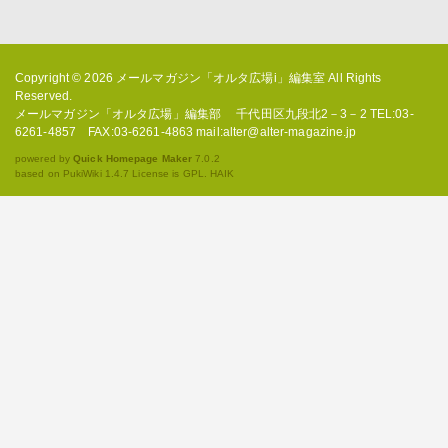
Copyright © 2026
メールマガジン「オルタ広場i」編集室
All Rights
Reserved.
メールマガジン「オルタ広場」編集部 千代田区九段北2－3－2 TEL:03-
6261-4857 FAX:03-6261-4863 mail:alter@alter-magazine.jp
powered by
Quick Homepage Maker
7.0.2
based on PukiWiki 1.4.7 License is GPL.
HAIK