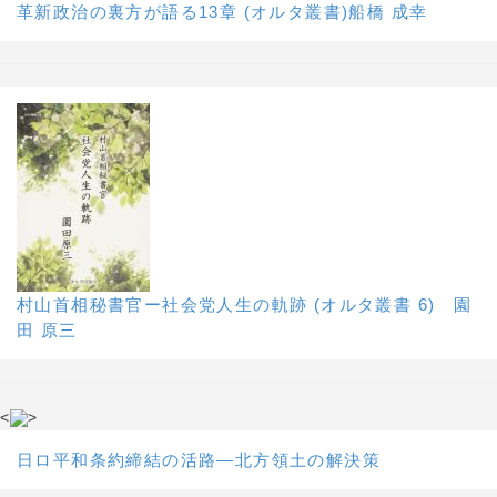
革新政治の裏方が語る13章 (オルタ叢書)船橋 成幸
村山首相秘書官ー社会党人生の軌跡 (オルタ叢書 6) 園
田 原三
<
>
日ロ平和条約締結の活路―北方領土の解決策