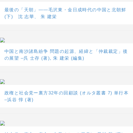
最後の「天朝」――毛沢東・金日成時代の中国と北朝鮮
(下) 沈 志華、 朱 建栄
中国と南沙諸島紛争 問題の起源、経緯と「仲裁裁定」後
の展望 –呉 士存 (著), 朱 建栄 (編集)
政権と社会党ー裏方32年の回顧談 (オルタ叢書 7) 単行本
–浜谷 惇 (著)