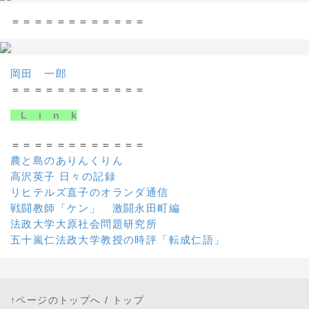
＝＝＝＝＝＝＝＝＝＝＝＝
岡田 一郎
＝＝＝＝＝＝＝＝＝＝＝＝
L i n k
＝＝＝＝＝＝＝＝＝＝＝＝
農と島のありんくりん
高沢英子 日々の記録
リヒテルズ直子のオランダ通信
戦闘教師「ケン」 激闘永田町編
法政大学大原社会問題研究所
五十嵐仁法政大学教授の時評「転成仁語」
↑ページのトップへ
/
トップ