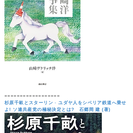
==================
杉原千畝とスターリン
-
ユダヤ人をシベリア鉄道へ乗せ
よ! ソ連共産党の極秘決定とは?
石郷岡 建 (著)