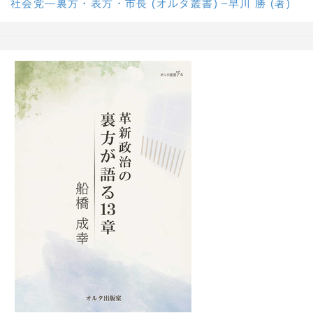
社会党―裏方・表方・市長 (オルタ叢書) –早川 勝 (著)