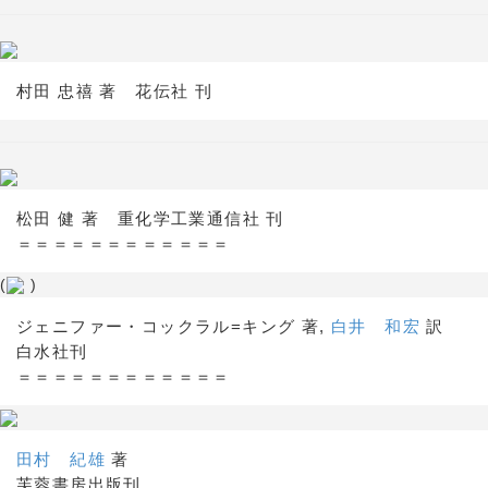
村田 忠禧 著 花伝社 刊
松田 健 著 重化学工業通信社 刊
＝＝＝＝＝＝＝＝＝＝＝＝
(
)
ジェニファー・コックラル=キング 著,
白井 和宏
訳
白水社刊
＝＝＝＝＝＝＝＝＝＝＝＝
田村 紀雄
著
芙蓉書房出版刊