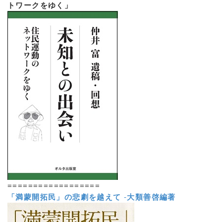
トワークをゆく」
==================
「満蒙開拓民」の悲劇を越えて
-
大類善啓編著