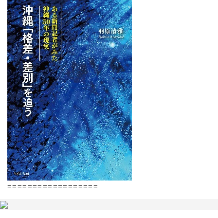
==================