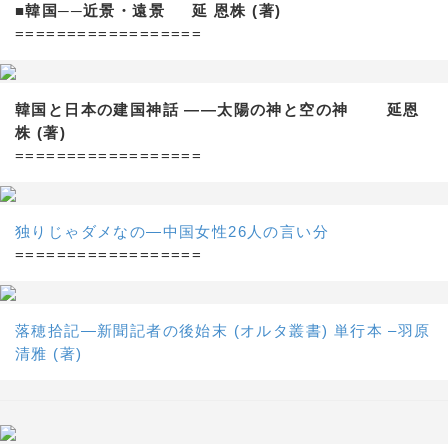
■韓国──近景・遠景 延 恩株 (著)
==================
韓国と日本の建国神話 ——太陽の神と空の神 延恩
株 (著)
==================
独りじゃダメなの―中国女性26人の言い分
==================
落穂拾記―新聞記者の後始末 (オルタ叢書) 単行本 –羽原
清雅 (著)