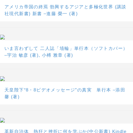
アメリカ帝国の終焉 勃興するアジアと多極化世界 (講談
社現代新書) 新書 –進藤 榮一 (著)
いま言わずして 二人誌「埴輪」単行本（ソフトカバー）
–宇治 敏彦 (著), 小榑 雅章 (著)
天皇陛下“8・8ビデオメッセージ”の真実 単行本 –添田
馨 (著)
革新自治体 熱狂と挫折に何を学ぶか(中公新書) Kindle