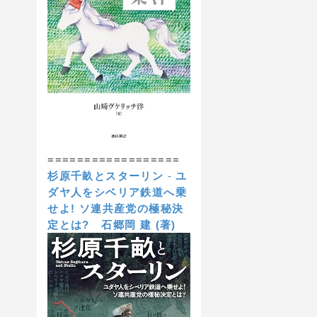
==================
杉原千畝とスターリン
-
ユ
ダヤ人をシベリア鉄道へ乗
せよ! ソ連共産党の極秘決
定とは?
石郷岡 建 (著)