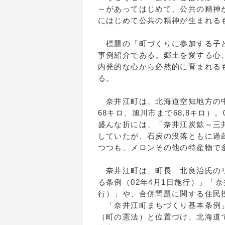
～があってはじめて、公共の精神
にはじめて公共の精神が生まれる
標題の「町づくりに参加する子ど
事例紹介である。郷土を愛する心
内発的な心から必然的に育まれる
る。
奈井江町は、北海道空知地方の中
68キロ、旭川市まで68,8キロ）。
盛んな折には、「奈井江炭鉱～三
していたが、石炭の没落ともに過
つつも、メロンその他の特産物で
奈井江町は、町長 北良治氏のリ
る条例（02年4月1日施行）」「
行）」や、合併問題に関する住民
「奈井江町まちづくり基本条例」
（町の憲法）と位置づけ、北海道