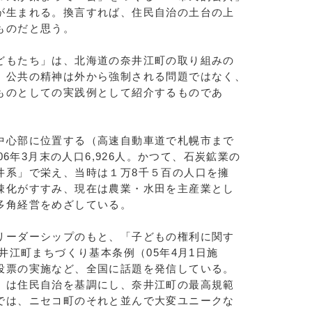
が生まれる。換言すれば、住民自治の土台の上
ものだと思う。
もたち」は、北海道の奈井江町の取り組みの
、公共の精神は外から強制される問題ではなく、
ものとしての実践例として紹介するものであ
心部に位置する（高速自動車道で札幌市まで
06年3月末の人口6,926人。かつて、石炭鉱業の
井系」で栄え、当時は１万8千５百の人口を擁
疎化がすすみ、現在は農業・水田を主産業とし
多角経営をめざしている。
ーダーシップのもと、「子どもの権利に関す
奈井江町まちづくり基本条例（05年4月1日施
投票の実施など、全国に話題を発信している。
は住民自治を基調にし、奈井江町の最高規範
では、ニセコ町のそれと並んで大変ユニークな