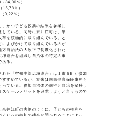
,00％）
5,78％）
22％）
し、かつ子ども投票の結果を参考に
進している。同時に奈井江町は、単
改革を積極的に取り組んでいる。と
村によびかけて取り組んでいるのが
地方自治法の大改正で制度化された
広域連合を組織し自治体の特定の事
である。
れた「空知中部広域連合」は１市５町が参加
ですすめているが、将来は国民健康保険事務も
もっている。参加自治体の個性と自治を堅持し
りスケールメリットを追求しようと言うもので
奈井江町の実例のように、子どもの権利を
づくりへの参加の機会が開かれることによっ