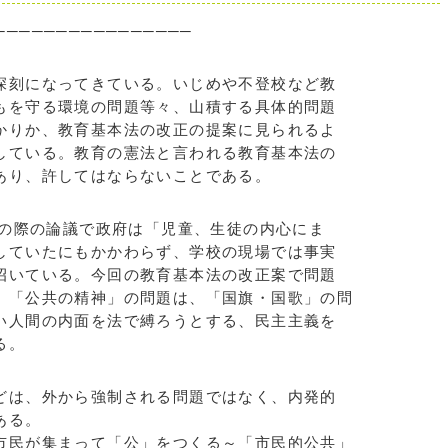
────────────────
刻になってきている。いじめや不登校など教
もを守る環境の問題等々、山積する具体的問題
かりか、教育基本法の改正の提案に見られるよ
している。教育の憲法と言われる教育基本法の
あり、許してはならないことである。
議の際の論議で政府は「児童、生徒の内心にま
していたにもかかわらず、学校の現場では事実
招いている。今回の教育基本法の改正案で問題
」「公共の精神」の問題は、「国旗・国歌」の問
い人間の内面を法で縛ろうとする、民主主義を
る。
は、外から強制される問題ではなく、内発的
ある。
民が集まって「公」をつくる～「市民的公共」