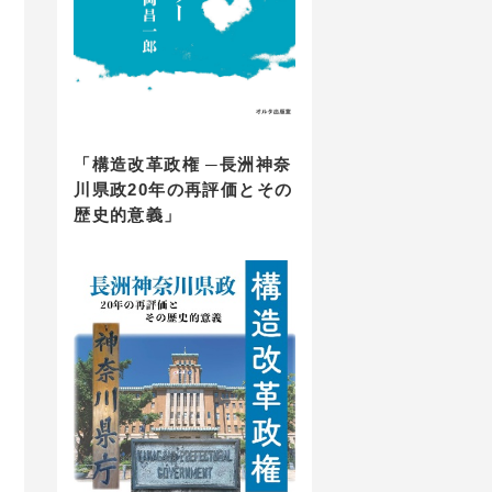
「構造改革政権 ─長洲神奈
川県政20年の再評価とその
歴史的意義」