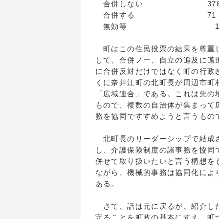
合併しない 378（84
合併する 71（1
無効等 1（0,
町はこの住民投票の結果を尊重
して、合併ノー、自立の追及に邁
に合併反対だけではなく町の行政
くに奈井江町の北町長が周辺市町
「広域連合」である。これは先の
もので、複数の自治体が集まって
務を協同ですすめようと言うもの
北町長のリーダーシップで結成さ
し、介護保険制度の諸事務を協同
併せて取り扱いたいと言う構想を
ながら、機械的事務は協同化によ
ある。
さて、話は元に戻るが、紹介した
守ることを町政の基本にすえ、町