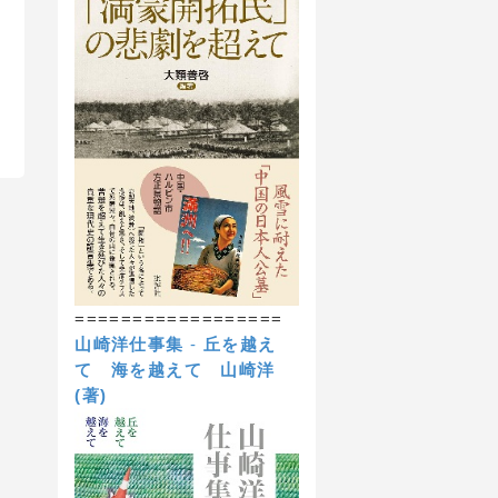
==================
山崎洋仕事集
-
丘を越え
て 海を越えて
山崎洋
(著)