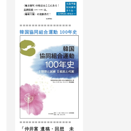
=================
韓国協同組合運動 100年史
=================
「仲井富 遺稿・回想 未