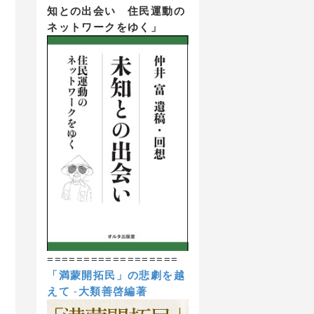
知との出会い 住民運動の
ネットワークをゆく」
==================
「満蒙開拓民」の悲劇を越
えて
-
大類善啓編著