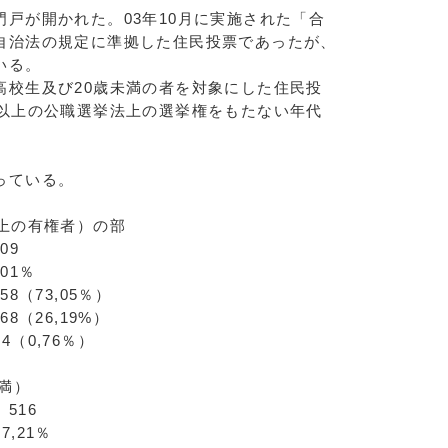
戸が開かれた。03年10月に実施された「合
自治法の規定に準拠した住民投票であったが、
いる。
校生及び20歳未満の者を対象にした住民投
歳以上の公職選挙法上の選挙権をもたない年代
っている。
上の有権者）の部
9
1％
3,05％）
6,19%）
76％）
満）
16
21％