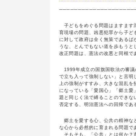
────────────────────
子どもをめぐる問題はますます深
育現場の問題、凶悪犯罪から子ど
に対して政府は全く無策であるば
うな、とんでもない道を歩もうと
改正問題は、憲法の改悪と同根で
1999年成立の国旗国歌法の審
で立ち入って強制しない」と言明
上の強制がすすみ、大きな混乱を
になっている「愛国心」「郷土愛
題と同じく法で縛ることのできな
否定する、明治憲法への回帰であ
郷土を愛する心、公共の精神など
な心から必然的に育まれる問題で
そもそも、「公共」とは何か？市