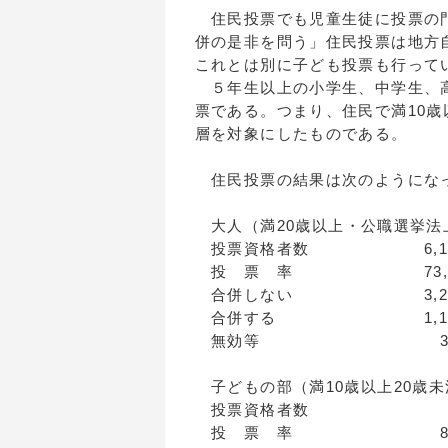
住民投票でも児童生徒に投票の門
併の是非を問う」住民投票は地方
これとは別に子ども投票も行って
５年生以上の小学生、中学生、高
票である。つまり、住民で満10
層を対象にしたものである。
住民投票の結果は次のようにな
大人（満20歳以上・公職選挙法
投票資格者数 6,10
投 票 率 73,0
合併しない 3,258（7
合併する 1,168（2
無効等 34（0,
子どもの部（満10歳以上20歳未
投票資格者数 5
投 票 率 87,