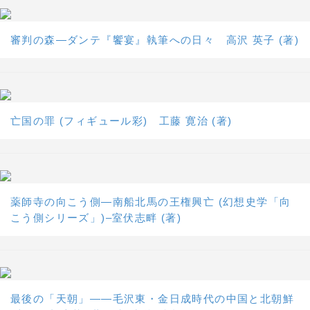
審判の森―ダンテ『饗宴』執筆への日々 高沢 英子 (著)
亡国の罪 (フィギュール彩) 工藤 寛治 (著)
薬師寺の向こう側―南船北馬の王権興亡 (幻想史学「向
こう側シリーズ」)–室伏志畔 (著)
最後の「天朝」――毛沢東・金日成時代の中国と北朝鮮