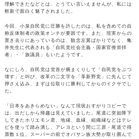
理解できたなどとは、とうてい言いえませんが、私には
斬新で面白く魅了されました。
今回、小泉自民党に圧勝を許したのは、私を含めての自
称反体制者の政策オンチが要因です。また、現実からの
置き去りにあっているのは、観念左翼ばかりでなく、亀
井先生に代表される「自民党社会主義・国家官僚崇拝
者」・「族議員」もいたようです。
なにしろ、自民党は党首が腕まくりして「自民党をぶつ
壊す」と叫び、改革の二文字を「革新野党」に先んじて
押さえ込み、まずは位取りに勝利してからのイクサでし
た。
「日本をあきらめない」なんて現状おすがりコピーで
は、出だしから帰趨は見えていました。尾道に突如降下
してきたホリエモン君、地縁、血縁、組織縁などはテレ
ビを使って踏み潰し、アレヨという間に三原・尾道で得
票数１位。スーパーの前でオバサン族大勢が取り囲んで