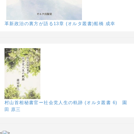
革新政治の裏方が語る13章 (オルタ叢書)船橋 成幸
村山首相秘書官ー社会党人生の軌跡 (オルタ叢書 6) 園
田 原三
<
>