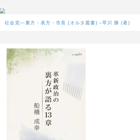
社会党―裏方・表方・市長 (オルタ叢書) –早川 勝 (著)