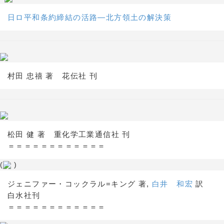
日ロ平和条約締結の活路―北方領土の解決策
村田 忠禧 著 花伝社 刊
松田 健 著 重化学工業通信社 刊
＝＝＝＝＝＝＝＝＝＝＝＝
(
)
ジェニファー・コックラル=キング 著,
白井 和宏
訳
白水社刊
＝＝＝＝＝＝＝＝＝＝＝＝