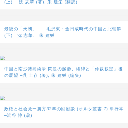
(上) 沈 志華 (著), 朱 建栄 (翻訳)
最後の「天朝」――毛沢東・金日成時代の中国と北朝鮮
(下) 沈 志華、 朱 建栄
中国と南沙諸島紛争 問題の起源、経緯と「仲裁裁定」後
の展望 –呉 士存 (著), 朱 建栄 (編集)
政権と社会党ー裏方32年の回顧談 (オルタ叢書 7) 単行本
–浜谷 惇 (著)