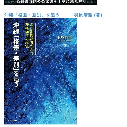
==================
沖縄「格差・差別」を追う 羽原清雅 (著)