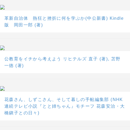
革新自治体 熱狂と挫折に何を学ぶか(中公新書) Kindle
版 岡田一郎 (著)
公教育をイチから考えよう リヒテルズ 直子 (著), 苫野
一徳 (著)
花森さん、しずこさん、そして暮しの手帖編集部 (NHK
連続テレビ小説『とと姉ちゃん』モチーフ 花森安治・大
橋鎭子との日々)