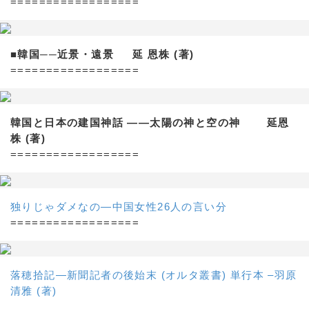
==================
■韓国──近景・遠景 延 恩株 (著)
==================
韓国と日本の建国神話 ——太陽の神と空の神 延恩
株 (著)
==================
独りじゃダメなの―中国女性26人の言い分
==================
落穂拾記―新聞記者の後始末 (オルタ叢書) 単行本 –羽原
清雅 (著)