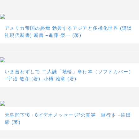
アメリカ帝国の終焉 勃興するアジアと多極化世界 (講談
社現代新書) 新書 –進藤 榮一 (著)
いま言わずして 二人誌「埴輪」単行本（ソフトカバー）
–宇治 敏彦 (著), 小榑 雅章 (著)
天皇陛下“8・8ビデオメッセージ”の真実 単行本 –添田
馨 (著)