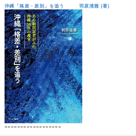
沖縄「格差・差別」を追う 羽原清雅 (著)
==================