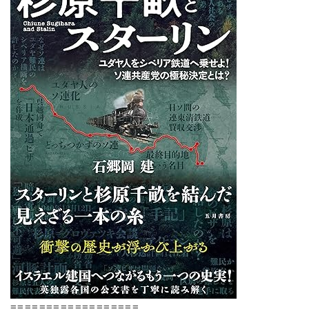
==================