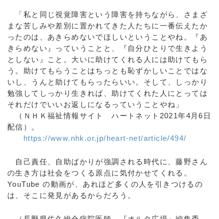
「私と同じ視覚障害という障害を持ちながら、さまざ
まな苦しみや差別に置かれてきた人たちに一番伝えたか
ったのは、あきらめないでほしいということやね。『あ
きらめない』っていうことと、『自分ひとりで生きよう
としない』こと。大いに助けてくれる人には助けてもら
う。助けてもらうことはちっとも恥ずかしいことではな
いし、うんと助けてもらったらいい。そして、しっかり
勉強してしっかり生きれば、助けてくれた人にとっては
それだけでいいお返しになるっていうことやね」
（ＮＨＫ福祉情報サイト ハートネット2021年4月6日
配信）。
https://www.nhk.or.jp/heart-net/article/494/
自己責任、自助ばかりが強調される時代に、藤野さん
の生き方は社会をつくる原点に気付かせてくれる。
YouTube の動画が、あれほど多くの人を引きつけるの
は、そこに発見があるからだろう。
（長野県佐久総合病院医師、『オルタ広場』編集委