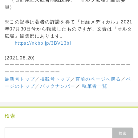
員）
※この記事は著者の許諾を得て『日経メディカル』2021
年07月30日号から転載したものですが、文責は『オルタ
広場』編集部にあります。
https://nkbp.jp/3BV13bI
(2021.08.20)
ーーーーーーーーーーーーーーーーーーーーーーーーー
ーーーーーーーーーーー
最新号トップ
／
掲載号トップ
／
直前のページへ戻る
／
ペ
ージのトップ
／
バックナンバー
／
執筆者一覧
検索