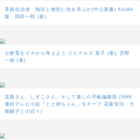
革新自治体 熱狂と挫折に何を学ぶか(中公新書) Kindle
版 岡田一郎 (著)
公教育をイチから考えよう リヒテルズ 直子 (著), 苫野
一徳 (著)
花森さん、しずこさん、そして暮しの手帖編集部 (NHK
連続テレビ小説『とと姉ちゃん』モチーフ 花森安治・大
橋鎭子との日々)