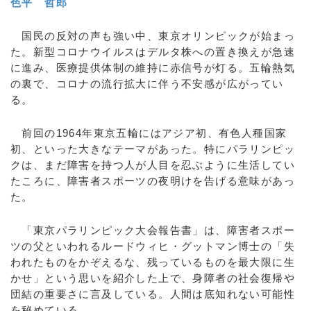
色平 哲郎
国民の反対の声も強い中、東京オリンピックが始まっ
た。新型コロナウイルスはデルタ株への置き換えが急速
に進み、医療提供体制の維持に赤信号が灯る。五輪熱気
の裏で、コロナの流行拡大に伴う不安感が広がってい
る。
前回の1964年東京五輪にはアジア初、有色人種国家
初、といった大きなテーマがあった。特にパラリンピッ
クは、まだ障害を持つ人が人目を忍ぶように生活してい
たころに、障害者スポーツの夜明けを告げる意味があっ
た。
「東京パラリンピック大会報告書」は、障害者スポー
ツの父といわれるルードウィヒ・グットマン博士の「失
われたものをかぞえるな、残っているものを最大限に生
かせ」という思いを紹介した上で、身障者の社会復帰や
団結の重要さに言及している。人間は底知れない可能性
を秘めている。