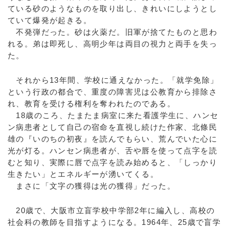
ている砂のようなものを取り出し、きれいにしようとし
ていて爆発が起きる。
不発弾だった。砂は火薬だ。旧軍が捨てたものと思わ
れる。弟は即死し、高明少年は両目の視力と両手を失っ
た。
それから13年間、学校に通えなかった。「就学免除」
という行政の都合で、重度の障害児は公教育から排除さ
れ、教育を受ける権利を奪われたのである。
18歳のころ、たまたま病室に来た看護学生に、ハンセ
ン病患者として自己の宿命を直視し続けた作家、北條民
雄の『いのちの初夜』を読んでもらい、荒んでいた心に
光が灯る。ハンセン病患者が、舌や唇を使って点字を読
むと知り、実際に唇で点字を読み始めると、「しっかり
生きたい」とエネルギーが湧いてくる。
まさに「文字の獲得は光の獲得」だった。
20歳で、大阪市立盲学校中学部2年に編入し、高校の
社会科の教師を目指すようになる。1964年、25歳で盲学