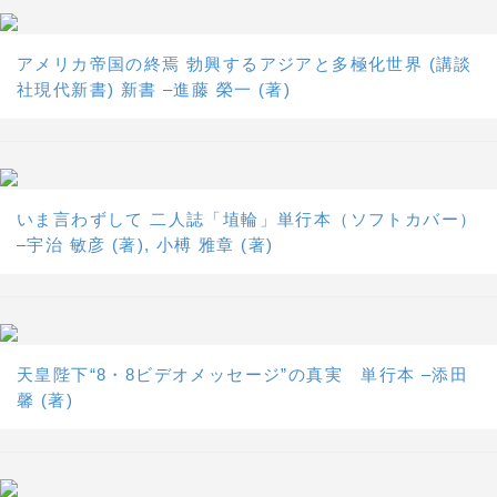
アメリカ帝国の終焉 勃興するアジアと多極化世界 (講談
社現代新書) 新書 –進藤 榮一 (著)
いま言わずして 二人誌「埴輪」単行本（ソフトカバー）
–宇治 敏彦 (著), 小榑 雅章 (著)
天皇陛下“8・8ビデオメッセージ”の真実 単行本 –添田
馨 (著)