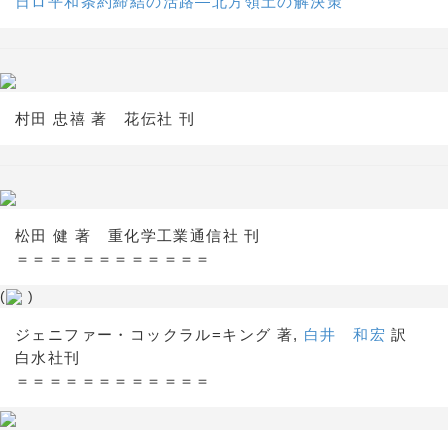
日ロ平和条約締結の活路―北方領土の解決策
村田 忠禧 著 花伝社 刊
松田 健 著 重化学工業通信社 刊
＝＝＝＝＝＝＝＝＝＝＝＝
(
)
ジェニファー・コックラル=キング 著,
白井 和宏
訳
白水社刊
＝＝＝＝＝＝＝＝＝＝＝＝