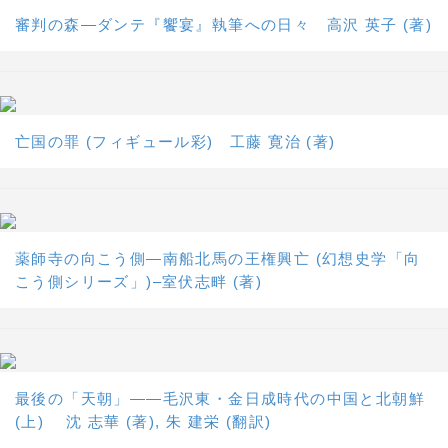
審判の森―ダンテ『饗宴』執筆への日々 高沢 英子 (著)
亡国の罪 (フィギュール彩) 工藤 寛治 (著)
薬師寺の向こう側―南船北馬の王権興亡 (幻想史学「向
こう側シリーズ」)–室伏志畔 (著)
最後の「天朝」――毛沢東・金日成時代の中国と北朝鮮
(上) 沈 志華 (著), 朱 建栄 (翻訳)