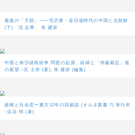
最後の「天朝」――毛沢東・金日成時代の中国と北朝鮮
(下) 沈 志華、 朱 建栄
中国と南沙諸島紛争 問題の起源、経緯と「仲裁裁定」後
の展望 –呉 士存 (著), 朱 建栄 (編集)
政権と社会党ー裏方32年の回顧談 (オルタ叢書 7) 単行本
–浜谷 惇 (著)