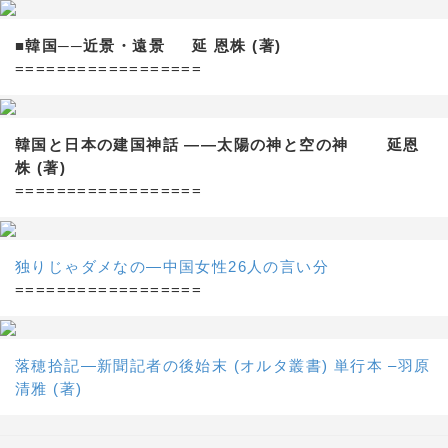
■韓国──近景・遠景 延 恩株 (著)
==================
韓国と日本の建国神話 ——太陽の神と空の神 延恩
株 (著)
==================
独りじゃダメなの―中国女性26人の言い分
==================
落穂拾記―新聞記者の後始末 (オルタ叢書) 単行本 –羽原
清雅 (著)