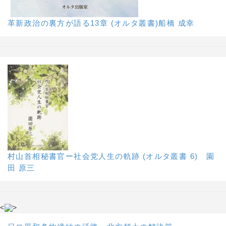
革新政治の裏方が語る13章 (オルタ叢書)船橋 成幸
村山首相秘書官ー社会党人生の軌跡 (オルタ叢書 6) 園
田 原三
<
>