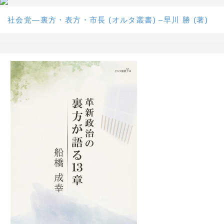
社会党―裏方・表方・市長 (オルタ叢書) –早川 勝 (著)