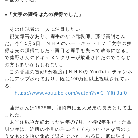
●「文字の獲得は光の獲得でした」
その体現者の一人に注目したい。
視覚障害があり、両手のない元教師、藤野高明さん
だ。今年5月5日、ＮＨＫのハートネットＴＶ「文字の獲
得は光の獲得でした～両目と両手を失って教師になる」
で藤野さんのドキュメンタリーが放送されたのでご存じ
の方も多いかもしれない。
この番組の冒頭5分程度はＮＨＫの YouTube チャンネ
ルにアップされており、既に400万回以上視聴されてい
る。
https://www.youtube.com/watch?v=C_Yftji3qf0
藤野さんは1938年、福岡市に五人兄弟の長男として生
まれた。
太平洋戦争が終わった翌年の7月、小学2年生だった高
明少年は、近所の小川の岸に捨ててあった小さな管のよ
うなものを拾い集めて遊んでいた。ある日、底に詰まっ