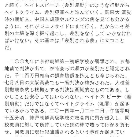
と続く。ヘイトスピーチ（差別扇動）のような行動から
ヘイトクライム、差別犯罪へと進んでいく。関東大 震災
時の朝鮮人、中国人虐殺やルワンダの例を見ても分かる
ように、それがジェノサイドにまで行く。だからこそ差
別の土壌を深く掘り起こし、差別をなくして いかなけれ
ばいけない。その基本は「差別される側」に立つこと
だ。
二〇〇九年に京都朝鮮第一初級学校が襲撃され、京都
地裁で判決が出て、在特会らの暴力が差別だと認定され
た。千二百万円相当の損害賠償を払えとも命じられた。
七月八日の大阪高裁でも一審判決が維持された。人種差
別撤廃条約も根拠とする判決は画期的なものである。し
かしことは安心してはいられない。ヘイトス ピーチ（差
別扇動）だけではなくてヘイトクライム（犯罪）が起き
ているからである。二〇一四年一月二十二日、午後零時
十五分頃、神戸朝鮮高級学校の校舎内に男が侵入し、同
校教員に対して所持していた鉄の棒で殴ってけがを負わ
せ、同教員に現行犯逮捕されるという事件が起きてい