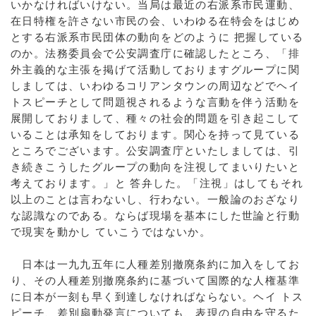
いかなければいけない。当局は最近の右派系市民運動、
在日特権を許さない市民の会、いわゆる在特会をはじめ
とする右派系市民団体の動向をどのように 把握している
のか。法務委員会で公安調査庁に確認したところ、「排
外主義的な主張を掲げて活動しておりますグループに関
しましては、いわゆるコリアンタウンの周辺などでヘイ
トスピーチとして問題視されるような言動を伴う活動を
展開しておりまして、種々の社会的問題を引き起こして
いることは承知をしております。関心を持って見ている
ところでございます。公安調査庁といたしましては、引
き続きこうしたグループの動向を注視してまいりたいと
考えております。」と 答弁した。「注視」はしてもそれ
以上のことは言わないし、行わない。一般論のおざなり
な認識なのである。ならば現場を基本にした世論と行動
で現実を動かし ていこうではないか。
日本は一九九五年に人種差別撤廃条約に加入をしてお
り、その人種差別撤廃条約に基づいて国際的な人権基準
に日本が一刻も早く到達しなければならない。ヘイ トス
ピーチ、差別扇動発言についても、表現の自由を守るた