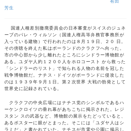
有田
芳生
国連人種差別撤廃委員会の日本審査がスイスのジュネ
ーブのパレ・ウィルソン（国連人権高等弁務官事務所が
入っている建物）で行われたのは８月１９日、２０ 日。
その傍聴を終えた私はポーランドのクラクフへ向った。
市の中心部から少し離れたところにシンドラー博物館が
ある。ユダヤ人約１２００人をホロコースト から救った
「シンドラーのリスト」で知られる人物の名前を冠した
戦争博物館だ。ナチス・ドイツがポーランドに侵攻した
のは１９３９年９月１日。第２次世界 大戦の勃発として
世界史に記録されている。
クラクフの中央広場にはナチス党のシンボルであるハ
ーケンクロイツの垂れ幕があちこちに掲示された。レジ
スタン スの武器など、博物館の展示をたどっていると、
あるポスターに眼がとまった。そこには「ユダヤ人はシ
ラミだ」と書かれていた。ナチスが市電や公園に掲示し