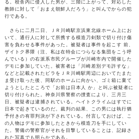
る。校舎内に侵入した男が、三階に上がって、対応した
教師に対して「おまえ朝鮮人だろう」と叫んでからの犯
行である。
さらに二月二日、ＪＲ川崎駅京浜東北線ホーム上にお
いて、通行人に対して所携する模造刀剣類で切り付け傷
害を負わせる事件があった。被疑者は事件を起こす 前、
ザイトク界隈（注、私は在特会につらなる集団をこう呼
んでいる）の右派系市民グループが川崎市内で開催した
デモに参加していた。被害者は「川崎差別デモ許すな」
などと記載されたビラをＪＲ川崎駅周辺においてたまた
ま受け取った後、同駅のホームに向かい、ゴミ箱に棄て
ようとしたところで「お前は日本人 か」と叫ぶ被疑者に
切り付けられた。神奈川県警察の捜査により、三月三
日、被疑者は逮捕されている。ヘイトクライムはすでに
日本で起きているのだ。裁判の結果、この男には執行猶
予付きの有罪判決が下されている。付言しておけば、こ
の人物はデモに参加したときから模造刀を手にしてい
た。警備の警察官がそれを目撃していることは、記録さ
れた写真でも明らかである。