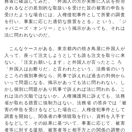
務省に確認してみた。「外国人の方が実際に入店を拒否
されるなどの差別的な取扱いを受けた旨の被害の申告を
受けたような場合には、人権侵犯事件として所要の調査
を行い、事案に応じた適切な措置をとる」と いう。「ジ
ャパニーズ・オンリー」という掲示があっても、それは
法に問われないのだ。
こんなケースがある。東京都内の焼き鳥屋に外国人が
入って、座って注文しようとしても誰も注文を取りに来
ない。「注文お願いします」と外国人が言ったとこ ろ
「外国人はお断りだ」と言われたという。法務省のいう
ところの個別事例なら、民事で訴えれば過去の判例から
いって問題になる。掲示があっても法に問われない。し
かし個別に問題があり民事で訴えれば法に問われる。こ
れは法の欠陥ではないか。人権擁護局に訴えても、法務
省が取れる措置に強制力はない。法務省 の答弁では「被
害の申告を受けるなどした場合に、人権侵犯事件として
調査を開始し、関係者の事情聴取を行い、資料を入手す
るなどして、その結果に基づいて、事案に応じて、被害
者等に対する援助、被害者等と相手方との関係の調整の