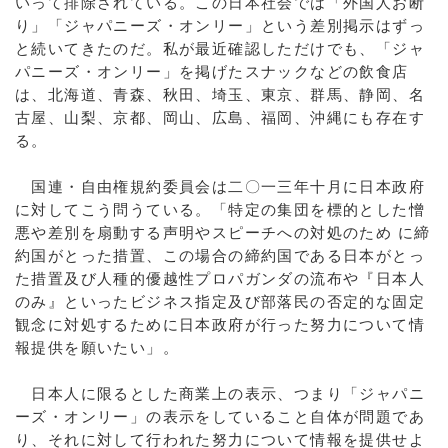
いって排除されている。この日本社会では「外国人お断
り」「ジャパニーズ・オンリー」という差別掲示はずっ
と続いてきたのだ。私が最近確認しただけでも、「ジャ
パニーズ・オンリー」を掲げたスナックなどの飲食店
は、北海道、青森、秋田、埼玉、東京、群馬、静岡、名
古屋、山梨、京都、岡山、広島、福岡、沖縄にも存在す
る。
国連・自由権規約委員会は二〇一三年十月に日本政府
に対してこう問うている。「特定の集団を標的とした憎
悪や差別を扇動する声明やスピーチへの対処のため に締
約国がとった措置、この場合の締約国である日本がとっ
た措置及び人種的優越性プロパガンダの流布や『日本人
のみ』といったビジネス指定及び部落民の否定的な固定
観念に対処するために日本政府が行った努力について情
報提供を願いたい」。
日本人に限るとした商業上の表示、つまり「ジャパニ
ーズ・オンリー」の表示をしていること自体が問題であ
り、それに対して行われた努力について情報を提供せよ