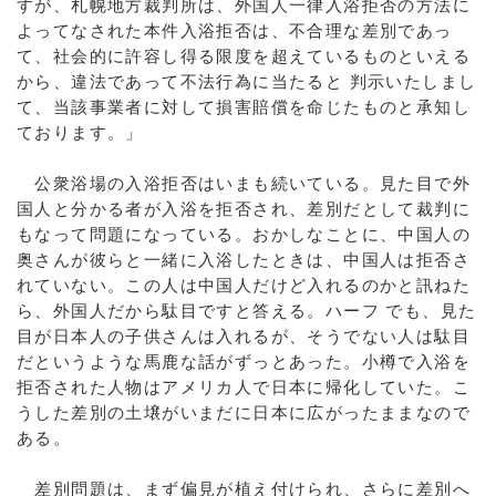
すが、札幌地方裁判所は、外国人一律入浴拒否の方法に
よってなされた本件入浴拒否は、不合理な差別であっ
て、社会的に許容し得る限度を超えているものといえる
から、違法であって不法行為に当たると 判示いたしまし
て、当該事業者に対して損害賠償を命じたものと承知し
ております。」
公衆浴場の入浴拒否はいまも続いている。見た目で外
国人と分かる者が入浴を拒否され、差別だとして裁判に
もなって問題になっている。おかしなことに、中国人の
奥さんが彼らと一緒に入浴したときは、中国人は拒否さ
れていない。この人は中国人だけど入れるのかと訊ねた
ら、外国人だから駄目ですと答える。ハーフ でも、見た
目が日本人の子供さんは入れるが、そうでない人は駄目
だというような馬鹿な話がずっとあった。小樽で入浴を
拒否された人物はアメリカ人で日本に帰化していた。こ
うした差別の土壌がいまだに日本に広がったままなので
ある。
差別問題は、まず偏見が植え付けられ、さらに差別へ