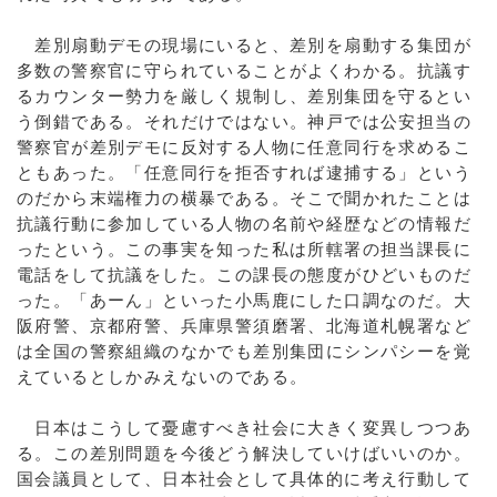
差別扇動デモの現場にいると、差別を扇動する集団が
多数の警察官に守られていることがよくわかる。抗議す
るカウンター勢力を厳しく規制し、差別集団を守るとい
う倒錯である。それだけではない。神戸では公安担当の
警察官が差別デモに反対する人物に任意同行を求めるこ
ともあった。「任意同行を拒否すれば逮捕する」という
のだから末端権力の横暴である。そこで聞かれたことは
抗議行動に参加している人物の名前や経歴などの情報だ
ったという。この事実を知った私は所轄署の担当課長に
電話をして抗議をした。この課長の態度がひどいものだ
った。「あーん」といった小馬鹿にした口調なのだ。大
阪府警、京都府警、兵庫県警須磨署、北海道札幌署など
は全国の警察組織のなかでも差別集団にシンパシーを覚
えているとしかみえないのである。
日本はこうして憂慮すべき社会に大きく変異しつつあ
る。この差別問題を今後どう解決していけばいいのか。
国会議員として、日本社会として具体的に考え行動して