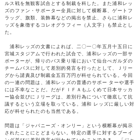
ルス戦を無観客試合とする制裁を科した。また浦和レッ
ズのファン・サポーター全員に対して横断幕、ゲートフ
ラッグ、旗類、装飾幕などの掲出を禁止、さらに浦和レ
ッズを象徴するコレオグラフィー（人文字）も禁止とし
た。
浦和レッズの文書によれば、二〇一〇年五月十五日に
宮城スタジアムで行われた試合で、浦和レッズの一部サ
ポーターが、帰りのバス乗り場において仙台べガルダの
チームバスに対して差別的発言を行ったとして、Ｊリー
グから譴責及び制裁金五百万円が科せられている。今回
の一連の問題は、浦和レッズの普通のサポー ターや選手
には不幸なことだ。だがＦＩＦＡもふくめて日本サッカ
ー協会並びにＪリーグは、差別行為について徹底して抗
議するという立場を取っている。浦和 レッズに厳しい対
応が科せられたのも当然である。
問題は「ジャパニーズ・オンリー」という横断幕が掲示
されたことにとどまらない。特定の選手に対するブーイ
ング並びに差別発言が行われていたことである。 「ジャ