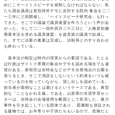
めにこそヘイトスピーチを規制しなければならない。私
たち国会議員は差別排外デモに反対する院内 集会を二〇
一三年に三回開催し、「ヘイトスピーチ研究会」も行っ
てきた。そこでの議論で議員連盟を作ろうという声があ
がった。そして二〇一四年四月二十三日に「人種差別撤
廃基本法を求める議員連盟」を超党派の議員で結成し
た。すでに法案の素案は完成し、法制局とのすり合わせ
も終わっている。
基本法の制定は時代の現実からの要請である。たとえ
ば行政はザイトク界隈の集会やデモを認める場合でも逡
巡がある。新宿区は在特会などがデモ出発地点の公園を
借りるとき、そこで演説をしないという約束をいつも破
っているのを知っていながら、貸し出しを認めている。
担当者が面倒なことは避けるというケースである。典型
的な「ことなかれ主義」である。山形県の生涯学習セン
ターは、在特会の会場使用を断固として拒否した。暴力
事件を引き起こしている団体であり、 図書館も併設され
る建物では、お年寄りや子供たちもいるので、危険だと