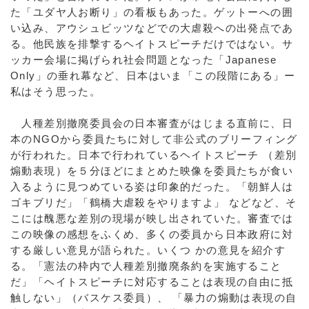
た「ユダヤ人お断り」の看板もあった。ゲットーへの囲
い込み、アウシュビッツなどでの大虐殺への出発点であ
る。他民族を排撃するヘイトスピーチだけではない。サ
ッカー会場に掲げられ社会問題となった「Japanese
Only」の垂れ幕など、日本はいま「この段階にある」ー
私はそう思った。
人種差別撤廃委員会の日本審査がはじまる直前に、日
本のNGOから委員たちに対して非公式のブリーフィング
が行われた。日本で行われているヘイトスピーチ （差別
煽動表現）を５分ほどにまとめた映像を委員たちが食い
入るように見つめている姿は印象的だった。「朝鮮人は
ゴキブリだ」「鶴橋大虐殺をやりますよ」 などなど、そ
こには醜悪な差別の現場が映し出されていた。審査では
この映像の感想をふくめ、多くの委員から日本政府に対
する厳しい意見が語られた。いくつ かの意見を紹介す
る。「憲法の枠内で人種差別撤廃条約を実施すること
だ」「ヘイトスピーチに対応することは表現の自由に抵
触しない」（バスケス委員）、 「暴力の煽動は表現の自