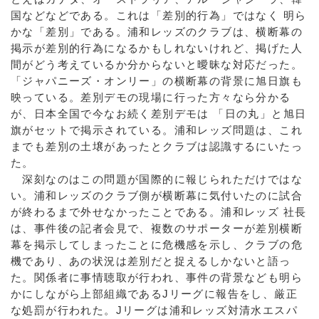
国などなどである。これは「差別的行為」ではなく 明ら
かな「差別」である。浦和レッズのクラブは、横断幕の
掲示が差別的行為になるかもしれないけれど、掲げた人
間がどう考えているか分からないと曖昧な対応だった。
「ジャパニーズ・オンリー」の横断幕の背景に旭日旗も
映っている。差別デモの現場に行った方々なら分かる
が、日本全国で今なお続く差別デモは 「日の丸」と旭日
旗がセットで掲示されている。浦和レッズ問題は、これ
までも差別の土壌があったとクラブは認識するにいたっ
た。
深刻なのはこの問題が国際的に報じられただけではな
い。浦和レッズのクラブ側が横断幕に気付いたのに試合
が終わるまで外せなかったことである。浦和レッズ 社長
は、事件後の記者会見で、複数のサポーターが差別横断
幕を掲示してしまったことに危機感を示し、クラブの危
機であり、あの状況は差別だと捉えるしかないと語っ
た。関係者に事情聴取が行われ、事件の背景なども明ら
かにしながら上部組織であるJリーグに報告をし、厳正
な処罰が行われた。Jリーグは浦和レッズ対清水エスパ