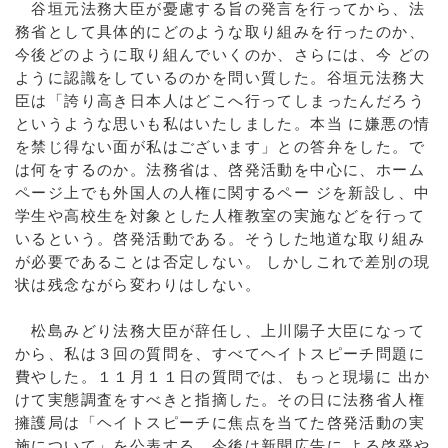
谷垣元法務大臣が憂慮する旨の発言を行ってから、法
務省として具体的にどのような取り組みを行ったのか、
今後どのように取り組んでいくのか、さらには、今 どの
ように認識をしているのかを問い質した。谷垣元法務大
臣は「誇り高き日本人はどこへ行ってしまったんだろう
というような思いも私はいたしました。本当 に嫌悪の情
を禁じ得ない面が私はございます」との答弁をした。で
は何をするのか。法務省は、啓発活動を中心に、ホーム
ページ上でも外国人の人権に関するペー ジを新設し、中
学生や高校生を対象とした人権教室の実施などを行って
いるという。啓発活動である。そうした地道な取り組み
が必要であることは否定しない。 しかしこれで差別の現
状は残念ながら変わりはしない。
松島みどり法務大臣が辞任し、上川陽子大臣になって
から、私は３回の質問を、すべてヘイトスピーチ問題に
費やした。１１月１１日の質問では、もっと現場に 出か
けて実態調査をすべきと指摘した。その日に法務省人権
擁護局は「ヘイトスピーチに焦点を当てた啓発活動の実
施について」を公表する。今後は新聞広告に よる啓発や