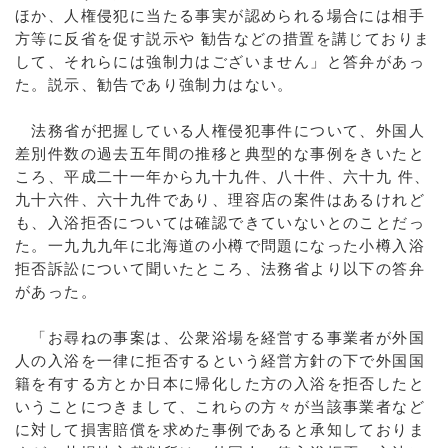
ほか、人権侵犯に当たる事実が認められる場合には相手
方等に反省を促す説示や 勧告などの措置を講じておりま
して、それらには強制力はございません」と答弁があっ
た。説示、勧告であり強制力はない。
法務省が把握している人権侵犯事件について、外国人
差別件数の過去五年間の推移と典型的な事例をきいたと
ころ、平成二十一年から九十九件、八十件、六十九 件、
九十六件、六十九件であり、理容店の案件はあるけれど
も、入浴拒否については確認できていないとのことだっ
た。一九九九年に北海道の小樽で問題になった小樽入浴
拒否訴訟について聞いたところ、法務省より以下の答弁
があった。
「お尋ねの事案は、公衆浴場を経営する事業者が外国
人の入浴を一律に拒否するという経営方針の下で外国国
籍を有する方とか日本に帰化した方の入浴を拒否したと
いうことにつきまして、これらの方々が当該事業者など
に対して損害賠償を求めた事例であると承知しておりま