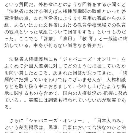
という質問だ。外務省にどのような回答をするか聞くと
「法務省における例えば人権擁護機関の取組といった啓
蒙活動の点、また厚労省によります雇用の観点からの取
組、あるいはまた文科省における教育学校現場での教育
の観点といった取組について回答をする」というものだ
った。ここでも「啓蒙」「雇用」「教 育」と一般論に終
始している。中身が何もない誠意なき答弁だ。
法務省人権擁護局にも「ジャパニーズ・オンリー」を
ふくめて外国人差別に対してどのように把握しているか
を問い質したところ、あきれた回答が戻ってきた。 「網
羅的に把握しているわけではございませんが、人権相談
などを取り扱う中におきまして、今申し上げたような掲
示に関するものを含めて、国内の人権状況の 把握に努め
ている」。実際には調査も行われていないのが現実であ
る。
さらに「ジャパニーズ・オンリー」、「日本人のみ」
という差別掲示は、民事、刑事において合法なのかと法