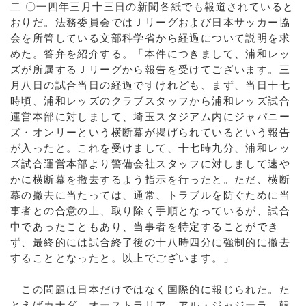
二 〇一四年三月十三日の新聞各紙でも報道されていると
おりだ。法務委員会ではＪリーグおよび日本サッカー協
会を所管している文部科学省から経過について説明を求
めた。答弁を紹介する。「本件につきまして、浦和レッ
ズが所属するＪリーグから報告を受けてございます。三
月八日の試合当日の経過ですけれども、まず、当日十七
時頃、浦和レッズのクラブスタッフから浦和レッズ試合
運営本部に対しまして、埼玉スタジアム内にジャパニー
ズ・オンリーという横断幕が掲げられているという報告
が入ったと。これを受けまして、十七時九分、浦和レッ
ズ試合運営本部より警備会社スタッフに対しまして速や
かに横断幕を撤去するよう指示を行ったと。ただ、横断
幕の撤去に当たっては、通常、トラブルを防ぐために当
事者との合意の上、取り除く手順となっているが、試合
中であったこともあり、当事者を特定することができ
ず、最終的には試合終了後の十八時四分に強制的に撤去
することとなったと。以上でございます。」
この問題は日本だけではなく国際的に報じられた。た
とえばカナダ、オーストラリア、アル・ジャジーラ、韓