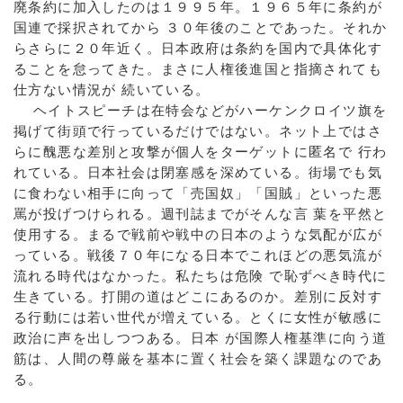
廃条約に加入したのは１９９５年。１９６５年に条約が
国連で採択されてから ３０年後のことであった。それか
らさらに２０年近く。日本政府は条約を国内で具体化す
ることを怠ってきた。まさに人権後進国と指摘されても
仕方ない情況が 続いている。
ヘイトスピーチは在特会などがハーケンクロイツ旗を
掲げて街頭で行っているだけではない。ネット上ではさ
らに醜悪な差別と攻撃が個人をターゲットに匿名で 行わ
れている。日本社会は閉塞感を深めている。街場でも気
に食わない相手に向って「売国奴」「国賊」といった悪
罵が投げつけられる。週刊誌までがそんな言 葉を平然と
使用する。まるで戦前や戦中の日本のような気配が広が
っている。戦後７０年になる日本でこれほどの悪気流が
流れる時代はなかった。私たちは危険 で恥ずべき時代に
生きている。打開の道はどこにあるのか。差別に反対す
る行動には若い世代が増えている。とくに女性が敏感に
政治に声を出しつつある。日本 が国際人権基準に向う道
筋は、人間の尊厳を基本に置く社会を築く課題なのであ
る。