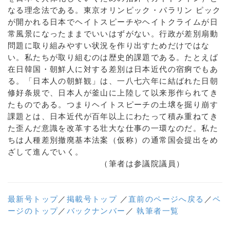
なる理念法である。東京オリンピック・パラリン ピック
が開かれる日本でヘイトスピーチやヘイトクライムが日
常風景になったままでいいはずがない。行政が差別扇動
問題に取り組みやすい状況を作り出すためだけではな
い。私たちが取り組むのは歴史的課題である。たとえば
在日韓国・朝鮮人に対する差別は日本近代の宿痾でもあ
る。「日本人の朝鮮観」は、一八七六年に結ばれた日朝
修好条規で、日本人が釜山に上陸して以来形作られてき
たものである。つまりヘイトスピーチの土壌を掘り崩す
課題とは、日本近代が百年以上にわたって積み重ねてき
た歪んだ意識を改革する壮大な仕事の一環なのだ。私た
ちは人種差別撤廃基本法案（仮称）の通常国会提出をめ
ざして進んでいく。
（筆者は参議院議員）
最新号トップ
／
掲載号トップ
／
直前のページへ戻る
／
ペ
ージのトップ
／
バックナンバー
／
執筆者一覧