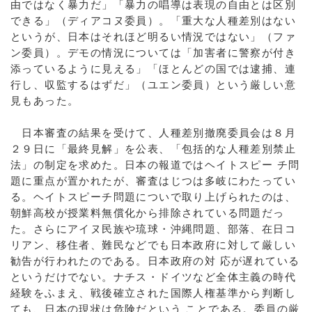
由ではなく暴力だ」「暴力の唱導は表現の自由とは区別
できる」（ディアコヌ委員）。「重大な人種差別はない
というが、日本はそれほど明るい情況ではない」（ファ
ン委員）。デモの情況については「加害者に警察が付き
添っているように見える」「ほとんどの国では逮捕、連
行し、収監するはずだ」（ユエン委員）という厳しい意
見もあった。
日本審査の結果を受けて、人種差別撤廃委員会は８月
２９日に「最終見解」を公表、「包括的な人種差別禁止
法」の制定を求めた。日本の報道ではヘイトスピー チ問
題に重点が置かれたが、審査はじつは多岐にわたってい
る。ヘイトスピーチ問題についで取り上げられたのは、
朝鮮高校が授業料無償化から排除されている問題だっ
た。さらにアイヌ民族や琉球・沖縄問題、部落、在日コ
リアン、移住者、難民などでも日本政府に対して厳しい
勧告が行われたのである。日本政府の対 応が遅れている
というだけでない。ナチス・ドイツなど全体主義の時代
経験をふまえ、戦後確立された国際人権基準から判断し
ても、日本の現状は危険だという ことである。委員の厳