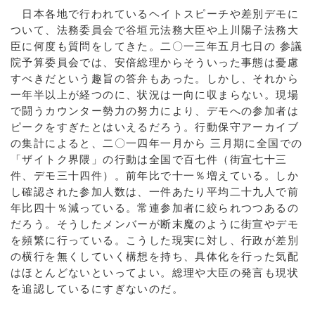
日本各地で行われているヘイトスピーチや差別デモに
ついて、法務委員会で谷垣元法務大臣や上川陽子法務大
臣に何度も質問をしてきた。二〇一三年五月七日の 参議
院予算委員会では、安倍総理からそういった事態は憂慮
すべきだという趣旨の答弁もあった。しかし、それから
一年半以上が経つのに、状況は一向に収まらない。現場
で闘うカウンター勢力の努力により、デモへの参加者は
ピークをすぎたとはいえるだろう。行動保守アーカイブ
の集計によると、二〇一四年一月から 三月期に全国での
「ザイトク界隈」の行動は全国で百七件（街宣七十三
件、デモ三十四件）。前年比で十一％増えている。しか
し確認された参加人数は、一件あたり平均二十九人で前
年比四十％減っている。常連参加者に絞られつつあるの
だろう。そうしたメンバーが断末魔のように街宣やデモ
を頻繁に行っている。こうした現実に対し、行政が差別
の横行を無くしていく構想を持ち、具体化を行った気配
はほとんどないといってよい。総理や大臣の発言も現状
を追認しているにすぎないのだ。