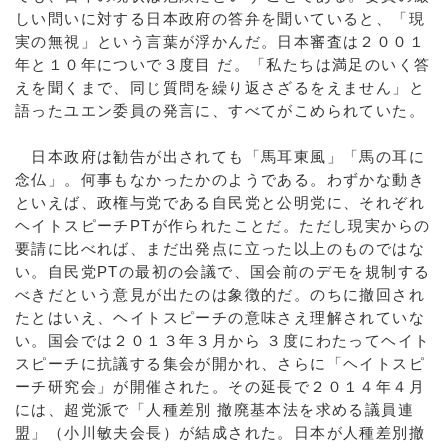
しい問いに対する日本政府の答弁を聞いていると、「現
実の無視」という言葉が浮かんだ。日本審査は２００１
年と１０年についで３度目 だ。「私たちは満足のいく答
えを聞くまで、同じ質問を繰り返さざるをえません」と
語ったユエン委員の発言に、すべてがこめられていた。
日本政府は勧告が出されても「馬耳東風」「馬の耳に
念仏」。何事もなかったかのようである。わずかな動き
といえば、政権与党である自民党と公明党に、それぞれ
ヘイトスピーチPTが作られたことだ。ただし現実からの
要請に比べれば、まだ出発点に立った以上のものではな
い。自民党PTの最初の会議で、国会前のデモを規制する
べきだという意見が出たのは象徴的だ。のちに撤回され
たとはいえ、ヘイトスピーチの意味さえ理解されていな
い。国会では２０１３年３月から ３度にわたってヘイト
スピーチに抗議する集会が開かれ、さらに「ヘイトスピ
ーチ研究会」が開催された。その延長で２０１４年４月
には、超党派で「人種差別 撤廃基本法を求める議員連
盟」（小川敏夫会長）が結成された。日本が人種差別撤