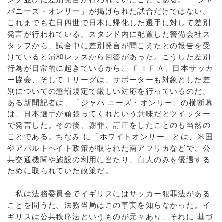
パニーズ・オンリー」が掲げられた試合だけではない。
これまでも在日四世で日本に帰化した選手に対して差別
発言が行われている。スタンド内に配置した警備会社ス
タッフから、試合中に差別発言が聞こえたとの報告を受
けていると浦和レッズから回答があった。こうした差別
行為が日常的に起きているから、 ＦＩＦＡ、日本サッカ
ー協会、そしてＪリーグは、サポーターも対象とした差
別についての懲罰規定で厳しい対応を行っているのだ。
ある新聞記者は、「ジャパ ニーズ・オンリー」の横断幕
は、日本選手が頑張ってくれという意味だとツイッター
で発言した。その後、謝罪、訂正をしたことのも当然の
ことである。ちなみ に「ホワイトオンリー」とは、米国
やアパルトヘイト政策が取られた南アフリカなどで、公
共交通機関や施設の利用に当たり、白人のみを優遇する
ために取られていた政策だ。
私は法務委員会でイギリスにはサッカー犯罪法がある
ことを問うた。法務当局はこの事実を知らなかった。イ
ギリスは公共秩序法というものが元々あり、それに 基づ