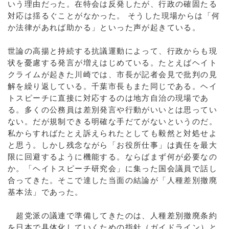
いう理由だった。在特会は反発したが、行政の確固たる
対応は揺るぐことがなかった。 そうした現場からは「何
か法律があれば助かる」といった声が起きている。
世論の高揚と持続する抗議運動によって、行政からも現
状を憂慮する発言が増えはじめている。たとえばヘイト
クライムが起きた川崎では、市長が記者会見で批判の見
解を繰り返している。千葉市長もまた同じである。ヘイ
トスピーチに直接に対応するのは地方自治の現場であ
る。多くの公務員は差別発言や行動がいいとは思ってい
ない。だが規制できる明確な手だてがないというのだ。
私からすればたとえ訴えられたとしても毅然と対処せよ
と思う。しかし残念ながら「お役所仕事」は責任を最大
限に回避するように機能する。ならばまず何が必要なの
か。「ヘイトスピーチ研究会」に集った国会議員で話し
合ってきた。そこで達した当面の結論が「人種差別撤廃
基本法」であった。
超党派の議連で準備してきたのは、人種差別撤廃条約
を日本で具体化していくための指針（ガイドライン）と