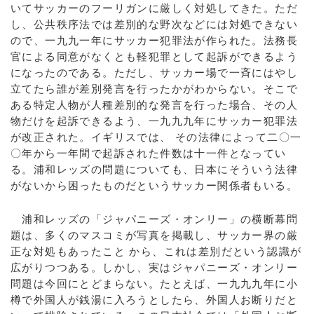
いてサッカーのフーリガンに厳しく対処してきた。ただ
し、公共秩序法では差別的な野次などには対処できない
ので、一九九一年にサッカー犯罪法が作られた。法務長
官による同意がなくとも軽犯罪として起訴ができるよう
になったのである。ただし、サッカー場で一斉にはやし
立てたら誰が差別発言を行ったかがわからない。そこで
ある特定人物が人種差別的な発言を行った場合、その人
物だけを起訴できるよう、一九九九年にサッカー犯罪法
が改正された。イギリスでは、 その法律によって二〇一
〇年から一年間で起訴された件数は十一件となってい
る。浦和レッズの問題についても、日本にそういう法律
がないから困ったものだというサッカー関係者もいる。
浦和レッズの「ジャパニーズ・オンリー」の横断幕問
題は、多くのマスコミが写真を掲載し、サッカー界の厳
正な対処もあったこと から、これは差別だという認識が
広がりつつある。しかし、実はジャパニーズ・オンリー
問題は今回にとどまらない。たとえば、一九九九年に小
樽で外国人が銭湯に入ろうとしたら、外国人お断りだと