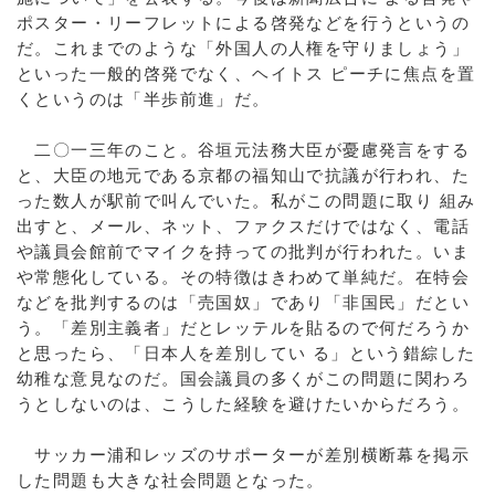
ポスター・リーフレットによる啓発などを行うというの
だ。これまでのような「外国人の人権を守りましょう」
といった一般的啓発でなく、ヘイトス ピーチに焦点を置
くというのは「半歩前進」だ。
二〇一三年のこと。谷垣元法務大臣が憂慮発言をする
と、大臣の地元である京都の福知山で抗議が行われ、た
った数人が駅前で叫んでいた。私がこの問題に取り 組み
出すと、メール、ネット、ファクスだけではなく、電話
や議員会館前でマイクを持っての批判が行われた。いま
や常態化している。その特徴はきわめて単純だ。在特会
などを批判するのは「売国奴」であり「非国民」だとい
う。「差別主義者」だとレッテルを貼るので何だろうか
と思ったら、「日本人を差別してい る」という錯綜した
幼稚な意見なのだ。国会議員の多くがこの問題に関わろ
うとしないのは、こうした経験を避けたいからだろう。
サッカー浦和レッズのサポーターが差別横断幕を掲示
した問題も大きな社会問題となった。