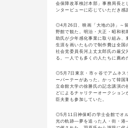
会保障改革検討本部」事務局長と
ンタービューに応じていただき感
◎4月26日、映画「大地の詩」～
野館で観た。明治・大正・昭和初
助氏が少年感化事業に取り組み、
生涯を画いたもので制作費は全国
社会党委員長河上丈太郎氏の厳父
る。一人でも多くの人たちに薦め
◎5月7日東京・市ヶ谷でアムネス
ーパーテーがあった。かって韓国
立命館大学の徐勝氏の記念講演の
どによるチャリテーオークション
臣夫妻も参加していた。
◎5月11日神保町の学士会館でオ
光の軌跡―夢を追った人・街・港
で催された。羽原氏から謝辞に代