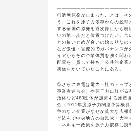
━━━━━━━━━━━━━━━
◎浜岡原発が止まったことは、そ
う。これを原子力依存からの脱却
する全国の原発を逐次停止から廃
いの第一歩だと位置づけたい。言
との長いせめぎ合いの始まりなの
など傲慢・官僚的でガバナンスが
イアからその企業体質を強く問わ
配電を一貫して持ち、公共的企業
胡坐をかいていたことにある。
◎さらに東電は電力十社のトップ
事業者連合会）や原子力に群がる
治体など480団体が加盟する原産
金（2011年度原子力関連予算概
争のない企業がなぜか莫大な広報宣
ぎ込んで中央地方の自民党・大手
エネルギー政策を原子力依存に誘