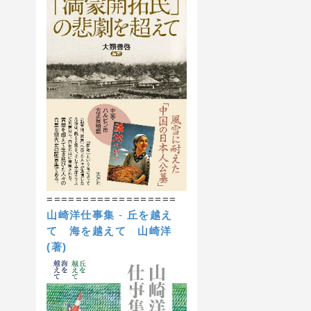
==================
山崎洋仕事集
-
丘を越え
て 海を越えて
山崎洋
(著)