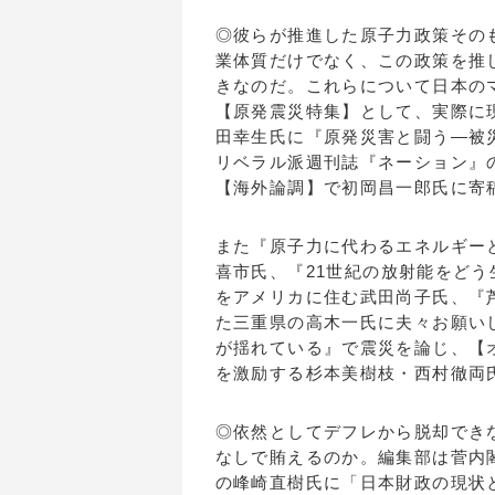
◎彼らが推進した原子力政策その
業体質だけでなく、この政策を推
きなのだ。これらについて日本の
【原発震災特集】として、実際に
田幸生氏に『原発災害と闘う―被
リベラル派週刊誌『ネーション』
【海外論調】で初岡昌一郎氏に寄
また『原子力に代わるエネルギー
喜市氏、『21世紀の放射能をど
をアメリカに住む武田尚子氏、『
た三重県の高木一氏に夫々お願い
が揺れている』で震災を論じ、【
を激励する杉本美樹枝・西村徹両
◎依然としてデフレから脱却でき
なしで賄えるのか。編集部は菅内
の峰崎直樹氏に「日本財政の現状