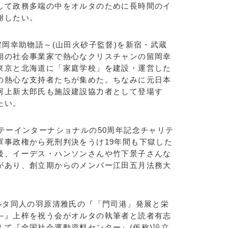
して政務多端の中をオルタのために長時間のイ
謝したい。
留岡幸助物語～(山田火砂子監督)を新宿・武蔵
期の社会事業家で熱心なクリスチャンの留岡幸
東京と北海道に「家庭学校」を建設・運営した
の熱心な支持者たちが集めた。ちなみに元日本
河上新太郎氏も施設建設協力者として登場す
たい。
テーインターナショナルの50周年記念チャリテ
軍事政権から死刑判決をうけ19年間も下獄した
後、イーデス・ハンソンさんや竹下景子さんな
があり、創立期からのメンバー江田五月法務大
ルタ同人の羽原清雅氏の『「門司港」発展と栄
―』上梓を祝う会がオルタの執筆者と読者有志
えて『全国社会運動資料センター』(仮称)設立