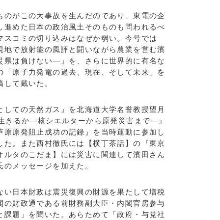
ものがこの大事故を生んだのであり、東電の企
し進めた日本の政治風土そのものも問われるべ
マスコミの切り込みはなぜか弱い。今号では
現地で放射能の風評と闘いながら農業を営む濱
災県は負けない―』を、さらに世界的に有名な
の「原子力発電の過去、現在、そして未来」を
稿して戴いた。
としての天然ガス』を北海道大学名誉教授望月
う生きるか―核シエルターから原発災害まで―』
芦原原発阻止成功の記録』を当時運動に参加し
した。また西村徹氏には【横丁茶話】の『東京
オルタのこだま】には災害に関連して濱田さん
氏のメッセージを加えた。
ない日本財政は震災復興の財源を果たして増税
閣の財政通である前財務副大臣・内閣官房参与
と課題」を聞いた。あらためて「政府・与党社