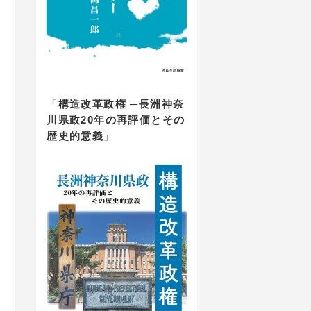
「構造改革政権 ─長洲神奈
川県政20年の再評価とその
歴史的意義」