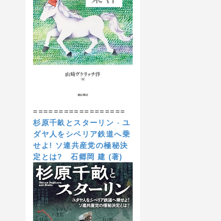
==================
杉原千畝とスターリン
-
ユ
ダヤ人をシベリア鉄道へ乗
せよ! ソ連共産党の極秘決
定とは?
石郷岡 建 (著)