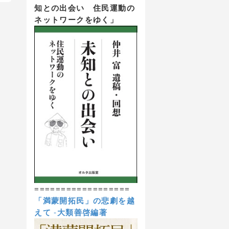
知との出会い 住民運動の
ネットワークをゆく」
==================
「満蒙開拓民」の悲劇を越
えて
-
大類善啓編著