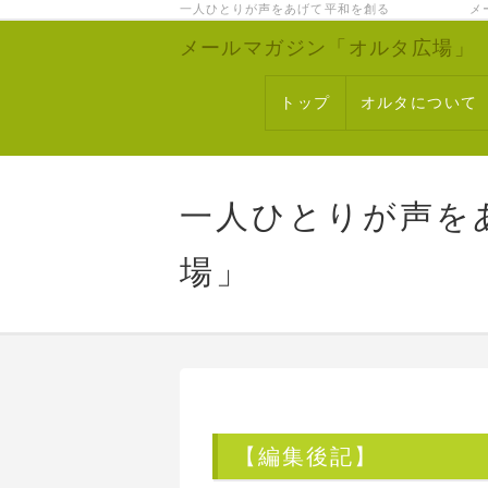
一人ひとりが声をあげて平和を創る メー
メールマガジン「オルタ広場」
トップ
オルタについて
一人ひとりが声を
場」
【編集後記】