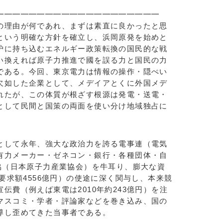
━━━━━━━━━━━━━━━━━━━━
の理由が何であれ、まずは素直に良かったと思
という明確な方針を確立し、浜岡原発を始めと
炉に持ち込むエネルギー政策転換の国民的な戦
い換えれば原子力推進で國を誤る力と国民の力
である。今回、東京電力は情報の操作・隠ぺい
欠如した企業として、メデイアとくに外国メデ
れたが、この体質が根ざす根源は発電・送電・
として民間と国策の両面を使い分け地域独占に
として永年、強大な政治力を誇る電事連（電気
有力メーカー・ゼネコン・銀行・各種団体・自
協（日本原子力産業協会）を牛耳り、膨大な資
算要求額4556億円）の使途に深く関与し、本来競
伝費（例えば東電は2010年約243億円）を注
マスコミ・学者・評論家などを巻き込み、国の
導し歪めてきた当事者である。