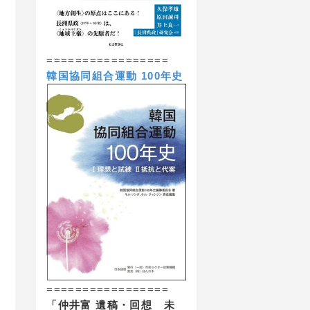
=================
韓国協同組合運動 100年史
　目次へ
=================
「仲井富 遺稿・回想 未